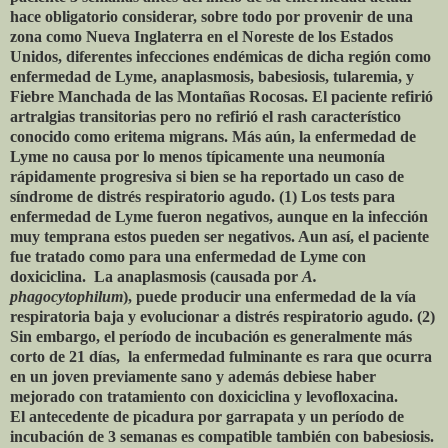
hace obligatorio considerar, sobre todo por provenir de una
zona como Nueva Inglaterra en el Noreste de los Estados
Unidos, diferentes infecciones endémicas de dicha región como
enfermedad de Lyme, anaplasmosis, babesiosis, tularemia, y
Fiebre Manchada de las Montañas Rocosas. El paciente refirió
artralgias transitorias pero no refirió el rash característico
conocido como eritema migrans. Más aún, la enfermedad de
Lyme no causa por lo menos típicamente una neumonía
rápidamente progresiva si bien se ha reportado un caso de
síndrome de distrés respiratorio agudo. (1) Los tests para
enfermedad de Lyme fueron negativos, aunque en la infección
muy temprana estos pueden ser negativos. Aun así, el paciente
fue tratado como para una enfermedad de Lyme con
doxiciclina. La anaplasmosis (causada por
A.
phagocytophilum
), puede producir una enfermedad de la vía
respiratoria baja y evolucionar a distrés respiratorio agudo. (2)
Sin embargo, el período de incubación es generalmente más
corto de 21 días, la enfermedad fulminante es rara que ocurra
en un joven previamente sano y además debiese haber
mejorado con tratamiento con doxiciclina y levofloxacina.
El antecedente de picadura por garrapata y un período de
incubación de 3 semanas es compatible también con babesiosis.