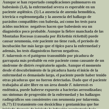
Aunque se han reportado complicaciones pulmonares en
babesiosis (3,4), la enfermedad severa es esperable en un
paciente asplénico. (5) La ausencia de anemia hemolítica,
ictericia o esplenomegalia y la ausencia del hallazgo de
parásitos compatibles con babesia, así como los tests para
ácidos nucleicos negativos hacen que babesiosis sea un
diagnóstico poco probable. Aunque la fiebre manchada de las
Montañas Rocosas (causada por
Rickettsia rickettsii
) puede
causar neumonía, este paciente no tiene rash, el período de
incubación fue más largo que el típico para la enfermedad y
además, los tests diagnósticos fueron negativos.
F. tularensis es el patógeno transmitido por picadura de
garrapata más probable en este paciente como causante de un
síndrome de distrés respiratorio agudo. Aunque el momento
desde el descubrimiento de la picadura hasta el inicio de la
enfermedad es demasiado largo, el paciente puede haber tenido
otras picaduras que no fueron detectadas. Dado que el paciente
trabajaba al aire libre en un área donde
F. tularensis
es
endémica, puede haberse expuesto a bacterias aerosolizadas;
sus síntomas de progresión de la enfermedad y los hallazgos
radiográficos son consistentes con neumonía por tularemia.
(6,77) El tratamiento con doxiciclina y gentamicina que fue