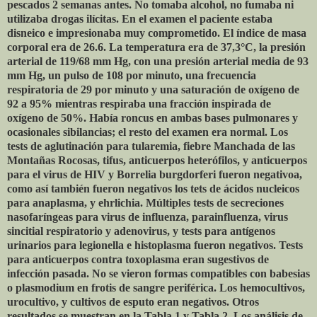
pescados 2 semanas antes. No tomaba alcohol, no fumaba ni
utilizaba drogas ilícitas. En el examen el paciente estaba
disneico e impresionaba muy comprometido. El índice de masa
corporal era de 26.6. La temperatura era de 37,3°C, la presión
arterial de 119/68 mm Hg, con una presión arterial media de 93
mm Hg, un pulso de 108 por minuto, una frecuencia
respiratoria de 29 por minuto y una saturación de oxígeno de
92 a 95% mientras respiraba una fracción inspirada de
oxígeno de 50%. Había roncus en ambas bases pulmonares y
ocasionales sibilancias; el resto del examen era normal. Los
tests de aglutinación para tularemia, fiebre Manchada de las
Montañas Rocosas, tifus, anticuerpos heterófilos, y anticuerpos
para el virus de HIV y Borrelia burgdorferi fueron negativoa,
como así también fueron negativos los tets de ácidos nucleicos
para anaplasma, y ehrlichia. Múltiples tests de secreciones
nasofaríngeas para virus de influenza, parainfluenza, virus
sincitial respiratorio y adenovirus, y tests para antígenos
urinarios para legionella e histoplasma fueron negativos. Tests
para anticuerpos contra toxoplasma eran sugestivos de
infección pasada. No se vieron formas compatibles con babesias
o plasmodium en frotis de sangre periférica. Los hemocultivos,
urocultivo, y cultivos de esputo eran negativos. Otros
resultados se muestran en la Tabla 1 y Tabla 2. Los análisis de