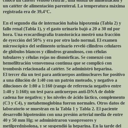
colocó un catéter venoso central , una sonda de alimentación y
un catéter de alimentación parenteral. La temperatura máxima
registrada era de 39,4°C.
En el segundo día de internación había hipoxemia (Tabla 2) y
fallo renal (Tabla 1), y el gasto urinario bajó a 20 a 30 ml por
hora. Una ecocardiografía transtorácica mostró una fracción
de eyección del 50% y era por otro lado normal. El examen
microscópico del sedimento urinario reveló cilindros celulares
de glóbulos blancos y cilindros granulosos, con células
tubulares y células rojas no dismórficas. Se comenzó con
hemofiltración venovenosa continua que se complicó con
trombosis relacionada al catéter. Se administró heparina.
El tercer día un test para anticuerpos antinucleares fue positivo
a una dilución de 1:40 con un patrón moteado, y negativo a
diluciones de 1:80 a 1:160 (rango de referencia negativo entre
1:40 y 1:160); un test para anticuerpos anti-DNA de doble
cadena fue negativo; y los niveles de ácido láctico, complemento
(C3 y C4), y metahemoglobina fueron normales. Otros datos de
laboratorio se muestran en la Tabla 1 y Tabla 2. El paciente
desarrolló hipotensión con una presión arterial media de entre
40 y 50 mm Hg; se administraron vasopresores y
metilprednisolona, y se suspendió la heparina. En la tarde del