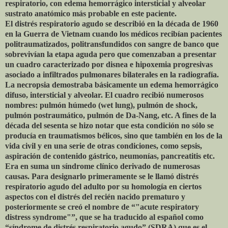
respiratorio, con edema hemorrágico intersticial y alveolar
sustrato anatómico más probable en este paciente.
El distrés respiratorio agudo se describió en la década de 1960
en la Guerra de Vietnam cuando los médicos recibían pacientes
politraumatizados, politransfundidos con sangre de banco que
sobrevivían la etapa aguda pero que comenzaban a presentar
un cuadro caracterizado por disnea e hipoxemia progresivas
asociado a infiltrados pulmonares bilaterales en la radiografía.
La necropsia demostraba básicamente un edema hemorrágico
difuso, intersticial y alveolar. El cuadro recibió numerosos
nombres: pulmón húmedo (wet lung), pulmón de shock,
pulmón postraumático, pulmón de Da-Nang, etc. A fines de la
década del sesenta se hizo notar que esta condición no sólo se
producía en traumatismos bélicos, sino que también en los de la
vida civil y en una serie de otras condiciones, como sepsis,
aspiración de contenido gástrico, neumonías, pancreatitis etc.
Era en suma un síndrome clínico derivado de numerosas
causas. Para designarlo primeramente se le llamó distrés
respiratorio agudo del adulto por su homología en ciertos
aspectos con el distrés del recién nacido prematuro y
posteriormente se creó el nombre de “"acute respiratory
distress syndrome"”, que se ha traducido al español como
“síndrome de distrés respiratorio agudo” (SDRA) que es el