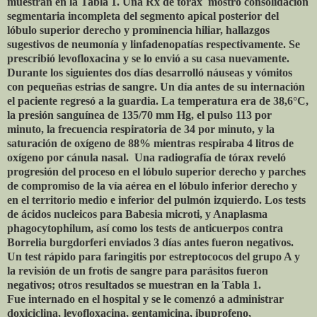
muestran en la Tabla 1. Una Rx de tórax mostró consolidación
segmentaria incompleta del segmento apical posterior del
lóbulo superior derecho y prominencia hiliar, hallazgos
sugestivos de neumonía y linfadenopatías respectivamente. Se
prescribió levofloxacina y se lo envió a su casa nuevamente.
Durante los siguientes dos días desarrolló náuseas y vómitos
con pequeñas estrias de sangre. Un día antes de su internación
el paciente regresó a la guardia. La temperatura era de 38,6°C,
la presión sanguínea de 135/70 mm Hg, el pulso 113 por
minuto, la frecuencia respiratoria de 34 por minuto, y la
saturación de oxígeno de 88% mientras respiraba 4 litros de
oxígeno por cánula nasal. Una radiografía de tórax reveló
progresión del proceso en el lóbulo superior derecho y parches
de compromiso de la vía aérea en el lóbulo inferior derecho y
en el territorio medio e inferior del pulmón izquierdo. Los tests
de ácidos nucleicos para Babesia microti, y Anaplasma
phagocytophilum, así como los tests de anticuerpos contra
Borrelia burgdorferi enviados 3 días antes fueron negativos.
Un test rápido para faringitis por estreptococos del grupo A y
la revisión de un frotis de sangre para parásitos fueron
negativos; otros resultados se muestran en la Tabla 1.
Fue internado en el hospital y se le comenzó a administrar
doxiciclina, levofloxacina, gentamicina, ibuprofeno,