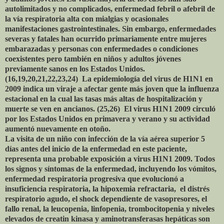
autolimitados y no complicados, enfermedad febril o afebril de
la vía respiratoria alta con mialgias y ocasionales
manifestaciones gastrointestinales. Sin embargo, enfermedades
severas y fatales han ocurrido primariamente entre mujeres
embarazadas y personas con enfermedades o condiciones
coexistentes pero también en niños y adultos jóvenes
previamente sanos en los Estados Unidos.
(16,19,20,21,22,23,24) La epidemiología del virus de H1N1 en
2009 indica un viraje a afectar gente más joven que la influenza
estacional en la cual las tasas más altas de hospitalización y
muerte se ven en ancianos. (25,26) El virus H1N1 2009 circuló
por los Estados Unidos en primavera y verano y su actividad
aumentó nuevamente en otoño.
La visita de un niño con infección de la vía aérea superior 5
días antes del inicio de la enfermedad en este paciente,
representa una probable exposición a virus H1N1 2009. Todos
los signos y síntomas de la enfermedad, incluyendo los vómitos,
enfermedad respiratoria progresiva que evolucionó a
insuficiencia respiratoria, la hipoxemia refractaria, el distrés
respiratorio agudo, el shock dependiente de vasopresores, el
fallo renal, la leucopenia, linfopenia, trombocitopenia y niveles
elevados de creatin kinasa y aminotransferasas hepáticas son