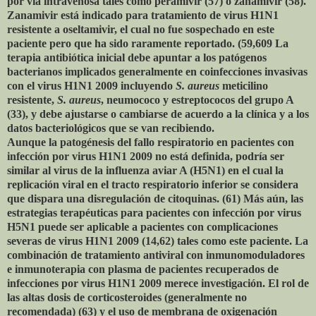
por vía intravenosa tales como peramivir (57) o zanamivir (58).
Zanamivir está indicado para tratamiento de virus H1N1
resistente a oseltamivir, el cual no fue sospechado en este
paciente pero que ha sido raramente reportado. (59,609 La
terapia antibiótica inicial debe apuntar a los patógenos
bacterianos implicados generalmente en coinfecciones invasivas
con el virus H1N1 2009 incluyendo
S. aureus
meticilino
resistente,
S. aureus
, neumococo y estreptococos del grupo A
(33), y debe ajustarse o cambiarse de acuerdo a la clínica y a los
datos bacteriológicos que se van recibiendo.
Aunque la patogénesis del fallo respiratorio en pacientes con
infección por virus H1N1 2009 no está definida, podría ser
similar al virus de la influenza aviar A (H5N1) en el cual la
replicación viral en el tracto respiratorio inferior se considera
que dispara una disregulación de citoquinas. (61) Más aún, las
estrategias terapéuticas para pacientes con infección por virus
H5N1 puede ser aplicable a pacientes con complicaciones
severas de virus H1N1 2009 (14,62) tales como este paciente. La
combinación de tratamiento antiviral con inmunomoduladores
e inmunoterapia con plasma de pacientes recuperados de
infecciones por virus H1N1 2009 merece investigación. El rol de
las altas dosis de corticosteroides (generalmente no
recomendada) (63) y el uso de membrana de oxigenación