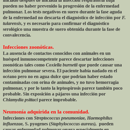
iniciado después de iniciada la infección respiratoria baja
pueden no haber prevenido la progresión de la enfermedad
pulmonar. Los tests negativos en suero durante la fase aguda
de la enfermedad no descarta el diagnóstico de infección por
F.
tularensis
, y es necesario para confirmar el diagnóstico
serológico una muestra de suero obtenida durante la fase de
convalecencia.
Infecciones zoonóticas.
La ausencia de contactos conocidos con animales en un
huésped inmunocompetente parece descartar infecciones
zoonóticas tales como
Coxiella burnetii
que puede causar una
infección pulmonar severa. El paciente había nadado en el
océano pero no en agua dulce que podrían haber estado
contaminadas con orina de animales, y no tuvo hemorragia
pulmonar, y por lo tanto la leptospirosis parece también poco
probable. Sin exposición a pájaros una infección por
Chlamydia psittaci
parece improbable.
Neumonía adquirida en la comunidad.
Infecciones con
Streptococcus pneumoniae, Haemophilus
influenzae,
S. pyogenes (
Staphylococcus aureus),
pueden
causar enfermedad pulmonar severa especialmente en