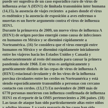
puede ser sugestiva de un caso esporádico raro de virus de
influenza aviar A (H5N1) de limitada transmisión inter humana
(14,15), la ausencia de viajes recientes a países donde el virus
es endémico y la ausencia de exposición a aves enfermas o
muertas es un fuerte argumento contra el virus de influenza
H5N1.
Durante la primavera de 2009, un nuevo virus de influenza A
(H1N1) de origen porcino emergió como causa de infecciones
en humanos en México y se diseminó rápidamente a
Norteamérica. (16) Se considera que el virus emergió entre
humanos en México y se diseminó rápidamente inicialmente
entre los viajeros hacia los Estados Unidos y Canadá y
subsecuentemente al resto del mundo para causar la primera
pandemia desde 1968. Este virus es antigénicamente y
genéticamente distinto de las cepas de virus de influenza A
(H1N1) estacional circulante y de los virus de la influenza
porcina circulantes entre los cerdos en Norteamérica y está
siendo esporádicamente transmitido a personas con cercano
contacto con cerdos. (13,17) En noviembre de 2009 más de
6770 personas murieron con influenza confirmada de influenza
H1N1 en el reporte de la OMS pertenecientes a 206 países. (18)
Las tasas de ataque han sido particularmente altas entre niños
y adultos jóvenes. La vasta mayoría de los casos han sido