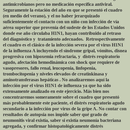
antimicrobianos pero no medicación específica antiviral.
Seguramente la estación del año en que se presentó el cuadro
(en medio del verano), y el no haber jerarquizado
suficientemente el contacto con un niño con infección de vía
aérea superior que provenía del sudeste de los Estados Unidos
donde ese año circulaba H1N1, hayan contribuido al retraso
del diagnóstico y tratamiento adecuados. Retrospectivamente
el cuadro es el clásico de la infección severa por el virus H1N1
de la influenza A incluyendo el síndrome gripal, vómitos, disnea
progresiva con hipoxemia refractaria, y distrés respiratorio
agudo, afectación hemodinámica con shock que requiere de
vasopresores, fallo renal, leucopenia, linfopenia,
trombocitopenia y niveles elevados de creatinkinasa y
aminotransferasas hepáticas . No analizaremos aquí la
infección por el virus H1N1 de influenza ya que ha sido
extensamente analizado en este ejercicio. Más bien nos
concentraremos someramente sobre el cuadro que presentó
más probablemente este paciente, el distrés respiratorio agudo
secundario a la infección por virus de la gripe A. No contar con
resultados de autopsia nos impide saber qué grado de
neumonitis viral existía, saber si existía neumonía bacteriana
agregada, y confirmar histopatológicamente distrés