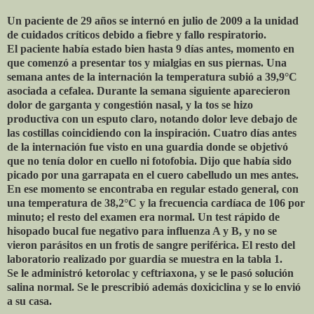
Un paciente de 29 años se internó en julio de 2009 a la unidad
de cuidados críticos debido a fiebre y fallo respiratorio.
El paciente había estado bien hasta 9 días antes, momento en
que comenzó a presentar tos y mialgias en sus piernas. Una
semana antes de la internación la temperatura subió a 39,9°C
asociada a cefalea. Durante la semana siguiente aparecieron
dolor de garganta y congestión nasal, y la tos se hizo
productiva con un esputo claro, notando dolor leve debajo de
las costillas coincidiendo con la inspiración. Cuatro días antes
de la internación fue visto en una guardia donde se objetivó
que no tenía dolor en cuello ni fotofobia. Dijo que había sido
picado por una garrapata en el cuero cabelludo un mes antes.
En ese momento se encontraba en regular estado general, con
una temperatura de 38,2°C y la frecuencia cardíaca de 106 por
minuto; el resto del examen era normal. Un test rápido de
hisopado bucal fue negativo para influenza A y B, y no se
vieron parásitos en un frotis de sangre periférica. El resto del
laboratorio realizado por guardia se muestra en la tabla 1.
Se le administró ketorolac y ceftriaxona, y se le pasó solución
salina normal. Se le prescribió además doxiciclina y se lo envió
a su casa.