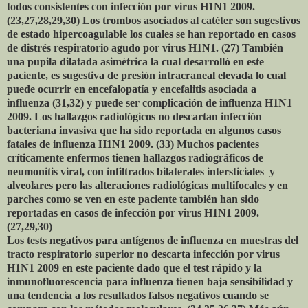
todos consistentes con infección por virus H1N1 2009.
(23,27,28,29,30) Los trombos asociados al catéter son sugestivos
de estado hipercoagulable los cuales se han reportado en casos
de distrés respiratorio agudo por virus H1N1. (27) También
una pupila dilatada asimétrica la cual desarrolló en este
paciente, es sugestiva de presión intracraneal elevada lo cual
puede ocurrir en encefalopatía y encefalitis asociada a
influenza (31,32) y puede ser complicación de influenza H1N1
2009. Los hallazgos radiológicos no descartan infección
bacteriana invasiva que ha sido reportada en algunos casos
fatales de influenza H1N1 2009. (33) Muchos pacientes
críticamente enfermos tienen hallazgos radiográficos de
neumonitis viral, con infiltrados bilaterales intersticiales y
alveolares pero las alteraciones radiológicas multifocales y en
parches como se ven en este paciente también han sido
reportadas en casos de infección por virus H1N1 2009.
(27,29,30)
Los tests negativos para antígenos de influenza en muestras del
tracto respiratorio superior no descarta infección por virus
H1N1 2009 en este paciente dado que el test rápido y la
inmunofluorescencia para influenza tienen baja sensibilidad y
una tendencia a los resultados falsos negativos cuando se