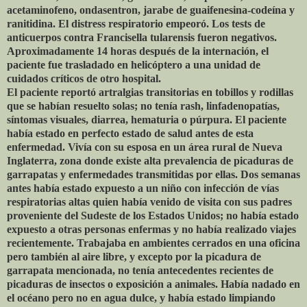
acetaminofeno, ondasentron, jarabe de guaifenesina-codeína y
ranitidina. El distress respiratorio empeoró. Los tests de
anticuerpos contra Francisella tularensis fueron negativos.
Aproximadamente 14 horas después de la internación, el
paciente fue trasladado en helicóptero a una unidad de
cuidados críticos de otro hospital.
El paciente reportó artralgias transitorias en tobillos y rodillas
que se habían resuelto solas; no tenía rash, linfadenopatías,
síntomas visuales, diarrea, hematuria o púrpura. El paciente
había estado en perfecto estado de salud antes de esta
enfermedad. Vivía con su esposa en un área rural de Nueva
Inglaterra, zona donde existe alta prevalencia de picaduras de
garrapatas y enfermedades transmitidas por ellas. Dos semanas
antes había estado expuesto a un niño con infección de vías
respiratorias altas quien había venido de visita con sus padres
proveniente del Sudeste de los Estados Unidos; no había estado
expuesto a otras personas enfermas y no había realizado viajes
recientemente. Trabajaba en ambientes cerrados en una oficina
pero también al aire libre, y excepto por la picadura de
garrapata mencionada, no tenía antecedentes recientes de
picaduras de insectos o exposición a animales. Había nadado en
el océano pero no en agua dulce, y había estado limpiando