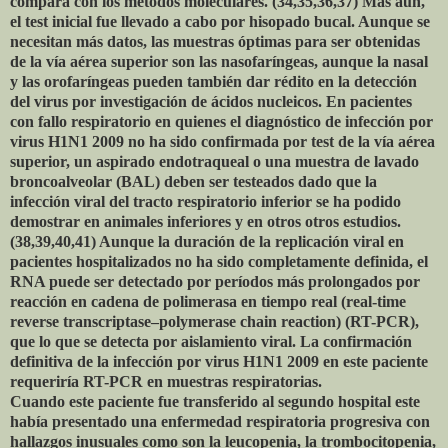
compara con los métodos moleculares. (34,35,36,37) Más aún,
el test inicial fue llevado a cabo por hisopado bucal. Aunque se
necesitan más datos, las muestras óptimas para ser obtenidas
de la vía aérea superior son las nasofaríngeas, aunque la nasal
y las orofaríngeas pueden también dar rédito en la detección
del virus por investigación de ácidos nucleicos. En pacientes
con fallo respiratorio en quienes el diagnóstico de infección por
virus H1N1 2009 no ha sido confirmada por test de la vía aérea
superior, un aspirado endotraqueal o una muestra de lavado
broncoalveolar (BAL) deben ser testeados dado que la
infección viral del tracto respiratorio inferior se ha podido
demostrar en animales inferiores y en otros otros estudios.
(38,39,40,41) Aunque la duración de la replicación viral en
pacientes hospitalizados no ha sido completamente definida, el
RNA puede ser detectado por períodos más prolongados por
reacción en cadena de polimerasa en tiempo real (real-time
reverse transcriptase–polymerase chain reaction) (RT-PCR),
que lo que se detecta por aislamiento viral. La confirmación
definitiva de la infección por virus H1N1 2009 en este paciente
requeriría RT-PCR en muestras respiratorias.
Cuando este paciente fue transferido al segundo hospital este
había presentado una enfermedad respiratoria progresiva con
hallazgos inusuales como son la leucopenia, la trombocitopenia,