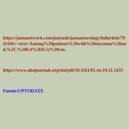
https://jamanetwork.com/journals/jamaneurology/fullarticle/79
4316#:~:text=Among%20patients%20with%20myxoma%20an
d,%2C%200.4%2D6.5)%20cm
.
https://www.ahajournals.org/doi/pdf/10.1161/01.str.19.11.1435
Fuente:UPTODATE