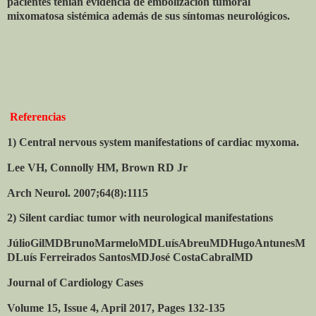
pacientes tenían evidencia de embolización tumoral
mixomatosa sistémica además de sus síntomas neurológicos.
Referencias
1) Central nervous system manifestations of cardiac myxoma.
Lee VH, Connolly HM, Brown RD Jr
Arch Neurol. 2007;64(8):1115
2)
Silent cardiac tumor with neurological manifestations
JúlioGilMDBrunoMarmeloMDLuísAbreuMDHugoAntunesM
DLuís Ferreirados SantosMDJosé CostaCabralMD
Journal of Cardiology Cases
Volume 15, Issue 4, April 2017, Pages 132-135