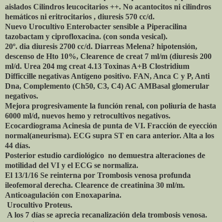
aislados Cilindros leucocitarios ++. No acantocitos ni cilindros
hemáticos ni eritrocitarios , diuresis 570 cc/d.
Nuevo Urocultivo Enterobacter sensible a Piperacilina
tazobactam y ciprofloxacina. (con sonda vesical).
20º. dia diuresis 2700 cc/d. Diarreas Melena? hipotensión,
descenso de Hto 10%, Clearence de creat 7 ml/m (diuresis 200
ml/d. Urea 204 mg creat 4.13 Toxinas A+B Clostridium
Difficcille negativas Antígeno positivo. FAN, Anca C y P, Anti
Dna, Complemento (Ch50, C3, C4) AC AMBasal glomerular
negativos.
Mejora progresivamente la función renal, con poliuria de hasta
6000 ml/d, nuevos hemo y retrocultivos negativos.
Ecocardiograma Acinesia de punta de VI. Fracción de eyección
normal(aneurisma). ECG supra ST en cara anterior. Alta a los
44 días.
Posterior estudio cardiológico no demuestra alteraciones de
motilidad del VI y el ECG se normaliza.
El 13/1/16 Se reinterna por Trombosis venosa profunda
ileofemoral derecha. Clearence de creatinina 30 ml/m.
Anticoagulación con Enoxaparina.
Urocultivo Proteus.
A los 7 días se aprecia recanalización dela trombosis venosa.