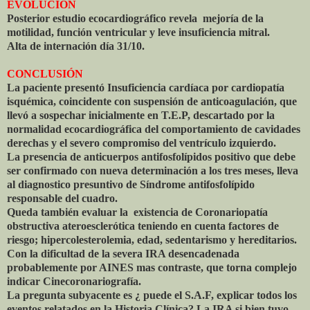
EVOLUCIÓN
Posterior estudio ecocardiográfico revela mejoría de la
motilidad, función ventricular y leve insuficiencia mitral.
Alta de internación día 31/10.
CONCLUSIÓN
La paciente presentó Insuficiencia cardíaca por cardiopatía
isquémica, coincidente con suspensión de anticoagulación, que
llevó a sospechar inicialmente en T.E.P, descartado por la
normalidad ecocardiográfica del comportamiento de cavidades
derechas y el severo compromiso del ventrículo izquierdo.
La presencia de anticuerpos antifosfolípidos positivo que debe
ser confirmado con nueva determinación a los tres meses, lleva
al diagnostico presuntivo de Síndrome antifosfolípido
responsable del cuadro.
Queda también evaluar la existencia de Coronariopatía
obstructiva ateroesclerótica teniendo en cuenta factores de
riesgo; hipercolesterolemia, edad, sedentarismo y hereditarios.
Con la dificultad de la severa IRA desencadenada
probablemente por AINES mas contraste, que torna complejo
indicar Cinecoronariografía.
La pregunta subyacente es ¿ puede el S.A.F, explicar todos los
eventos relatados en la Historia Clínica? La IRA si bien tuvo