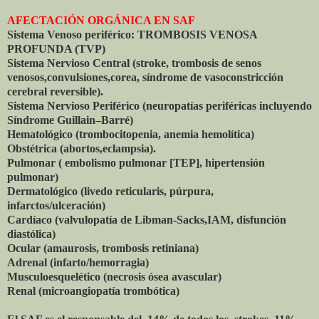
AFECTACIÓN ORGÁNICA EN SAF
Sistema Venoso periférico: TROMBOSIS VENOSA
PROFUNDA (TVP)
Sistema Nervioso Central (stroke, trombosis de senos
venosos,convulsiones,corea, síndrome de vasoconstricción
cerebral reversible).
Sistema Nervioso Periférico (neuropatías periféricas incluyendo
Síndrome Guillain–Barré)
Hematológico (trombocitopenia, anemia hemolítica)
Obstétrica (abortos,eclampsia).
Pulmonar ( embolismo pulmonar [TEP], hipertensión
pulmonar)
Dermatológico (livedo reticularis, púrpura,
infarctos/ulceración)
Cardíaco (valvulopatía de Libman-Sacks,IAM, disfunción
diastólica)
Ocular (amaurosis, trombosis retiniana)
Adrenal (infarto/hemorragia)
Musculoesquelético (necrosis ósea avascular)
Renal (microangiopatía trombótica)