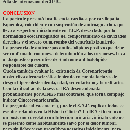
Alta de internación día 31/10.
CONCLUSIÓN
La paciente presentó Insuficiencia cardíaca por cardiopatía
isquémica, coincidente con suspensión de anticoagulación, que
llevó a sospechar inicialmente en T.E.P, descartado por la
normalidad ecocardiográfica del comportamiento de cavidades
derechas y el severo compromiso del ventrículo izquierdo.
La presencia de anticuerpos antifosfolípidos positivo que debe
ser confirmado con nueva determinación a los tres meses, lleva
al diagnostico presuntivo de Síndrome antifosfolípido
responsable del cuadro.
Queda también evaluar la existencia de Coronariopatía
obstructiva ateroesclerótica teniendo en cuenta factores de
riesgo; hipercolesterolemia, edad, sedentarismo y hereditarios.
Con la dificultad de la severa IRA desencadenada
probablemente por AINES mas contraste, que torna complejo
indicar Cinecoronariografía.
La pregunta subyacente es ¿ puede el S.A.F, explicar todos los
eventos relatados en la Historia Clínica? La IRA si bien tuvo
un posterior correlato con Infección urinaria , inicialmente no
se presentó como habitualmente salvo por el dolor lumbar,
pero sin fiebre y con urocultivos negativos inicialmente, pero