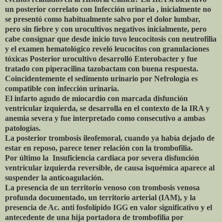
un posterior correlato con Infección urinaria , inicialmente no
se presentó como habitualmente salvo por el dolor lumbar,
pero sin fiebre y con urocultivos negativos inicialmente, pero
cabe consignar que desde inicio tuvo leucocitosis con neutrofilia
y el examen hematológico reveló leucocitos con granulaciones
tóxicas Posterior urocultivo desarrolló Enterobacter y fue
tratado con piperacilina tazobactam con buena respuesta.
Coincidentemente el sedimento urinario por Nefrología es
compatible con infección urinaria.
El infarto agudo de miocardio con marcada disfunción
ventricular izquierda, se desarrolla en el contexto de la IRA y
anemia severa y fue interpretado como consecutivo a ambas
patologías.
La posterior trombosis ileofemoral, cuando ya había dejado de
estar en reposo, parece tener relación con la trombofilia.
Por último la Insuficiencia cardiaca por severa disfunción
ventricular izquierda reversible, de causa isquémica aparece al
suspender la anticoagulación.
La presencia de un territorio venoso con trombosis venosa
profunda documentado, un territorio arterial (IAM), y la
presencia de Ac. anti fosfolípido IGG en valor significativo y el
antecedente de una hija portadora de trombofilia por