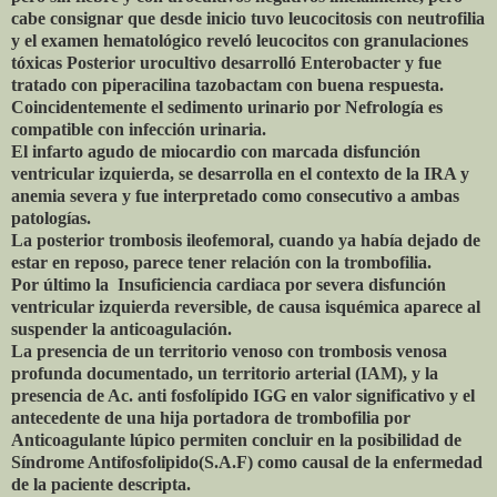
cabe consignar que desde inicio tuvo leucocitosis con neutrofilia
y el examen hematológico reveló leucocitos con granulaciones
tóxicas Posterior urocultivo desarrolló Enterobacter y fue
tratado con piperacilina tazobactam con buena respuesta.
Coincidentemente el sedimento urinario por Nefrología es
compatible con infección urinaria.
El infarto agudo de miocardio con marcada disfunción
ventricular izquierda, se desarrolla en el contexto de la IRA y
anemia severa y fue interpretado como consecutivo a ambas
patologías.
La posterior trombosis ileofemoral, cuando ya había dejado de
estar en reposo, parece tener relación con la trombofilia.
Por último la Insuficiencia cardiaca por severa disfunción
ventricular izquierda reversible, de causa isquémica aparece al
suspender la anticoagulación.
La presencia de un territorio venoso con trombosis venosa
profunda documentado, un territorio arterial (IAM), y la
presencia de Ac. anti fosfolípido IGG en valor significativo y el
antecedente de una hija portadora de trombofilia por
Anticoagulante lúpico permiten concluir en la posibilidad de
Síndrome Antifosfolipido(S.A.F) como causal de la enfermedad
de la paciente descripta.