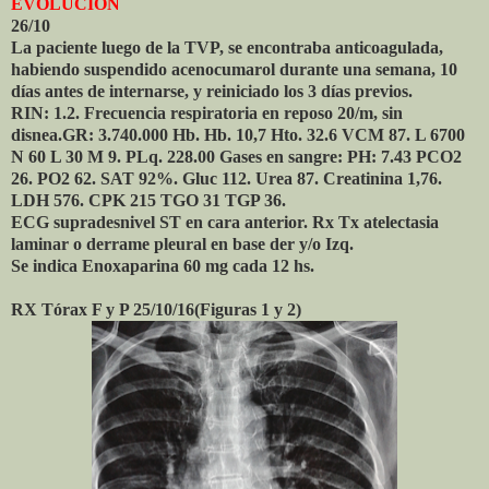
EVOLUCIÓN
26/10
La paciente luego de la TVP, se encontraba anticoagulada,
habiendo suspendido acenocumarol durante una semana, 10
días antes de internarse, y reiniciado los 3 días previos.
RIN: 1.2. Frecuencia respiratoria en reposo 20/m, sin
disnea.GR: 3.740.000 Hb. Hb. 10,7 Hto. 32.6 VCM 87. L 6700
N 60 L 30 M 9. PLq. 228.00 Gases en sangre: PH: 7.43 PCO2
26. PO2 62. SAT 92%. Gluc 112. Urea 87. Creatinina 1,76.
LDH 576. CPK 215 TGO 31 TGP 36.
ECG supradesnivel ST en cara anterior. Rx Tx atelectasia
laminar o derrame pleural en base der y/o Izq.
Se indica Enoxaparina 60 mg cada 12 hs.
RX Tórax F y P 25/10/16(Figuras 1 y 2)