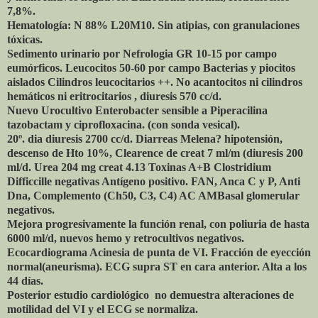
7,8%.
Hematología: N 88% L20M10. Sin atipias, con granulaciones
tóxicas.
Sedimento urinario por Nefrologia GR 10-15 por campo
eumórficos. Leucocitos 50-60 por campo Bacterias y piocitos
aislados Cilindros leucocitarios ++. No acantocitos ni cilindros
hemáticos ni eritrocitarios , diuresis 570 cc/d.
Nuevo Urocultivo Enterobacter sensible a Piperacilina
tazobactam y ciprofloxacina. (con sonda vesical).
20º. dia diuresis 2700 cc/d. Diarreas Melena? hipotensión,
descenso de Hto 10%, Clearence de creat 7 ml/m (diuresis 200
ml/d. Urea 204 mg creat 4.13 Toxinas A+B Clostridium
Difficcille negativas Antígeno positivo. FAN, Anca C y P, Anti
Dna, Complemento (Ch50, C3, C4) AC AMBasal glomerular
negativos.
Mejora progresivamente la función renal, con poliuria de hasta
6000 ml/d, nuevos hemo y retrocultivos negativos.
Ecocardiograma Acinesia de punta de VI. Fracción de eyección
normal(aneurisma). ECG supra ST en cara anterior. Alta a los
44 días.
Posterior estudio cardiológico no demuestra alteraciones de
motilidad del VI y el ECG se normaliza.