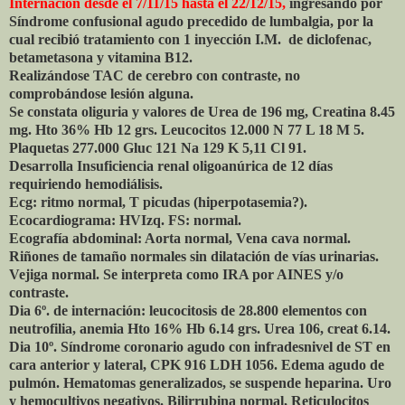
Internación desde el 7/11/15 hasta el 22/12/15,
ingresando por
Síndrome confusional agudo precedido de lumbalgia, por la
cual recibió tratamiento con 1 inyección I.M. de diclofenac,
betametasona y vitamina B12.
Realizándose TAC de cerebro con contraste, no
comprobándose lesión alguna.
Se constata oliguria y valores de Urea de 196 mg, Creatina 8.45
mg. Hto 36% Hb 12 grs. Leucocitos 12.000 N 77 L 18 M 5.
Plaquetas 277.000 Gluc 121 Na 129 K 5,11 Cl 91.
Desarrolla Insuficiencia renal oligoanúrica de 12 días
requiriendo hemodiálisis.
Ecg: ritmo normal, T picudas (hiperpotasemia?).
Ecocardiograma: HVIzq. FS: normal.
Ecografía abdominal: Aorta normal, Vena cava normal.
Riñones de tamaño normales sin dilatación de vías urinarias.
Vejiga normal. Se interpreta como IRA por AINES y/o
contraste.
Dia 6º. de internación: leucocitosis de 28.800 elementos con
neutrofilia, anemia Hto 16% Hb 6.14 grs. Urea 106, creat 6.14.
Dia 10º. Síndrome coronario agudo con infradesnivel de ST en
cara anterior y lateral, CPK 916 LDH 1056. Edema agudo de
pulmón. Hematomas generalizados, se suspende heparina. Uro
y hemocultivos negativos. Bilirrubina normal, Reticulocitos