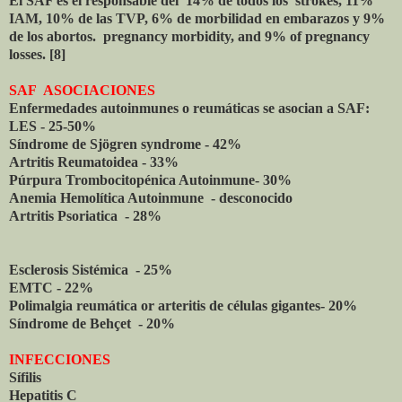
El SAF es el responsable del
14% de todos los strokes, 11%
IAM, 10% de las TVP, 6% de morbilidad en embarazos y 9%
de los abortos. pregnancy morbidity, and 9% of pregnancy
losses. [8]
SAF ASOCIACIONES
Enfermedades autoinmunes o reumáticas se asocian a SAF:
LES - 25-50%
Síndrome de Sjögren syndrome - 42%
Artritis Reumatoidea - 33%
Púrpura Trombocitopénica Autoinmune- 30%
Anemia Hemolítica Autoinmune - desconocido
Artritis Psoriatica - 28%
Esclerosis Sistémica - 25%
EMTC - 22%
Polimalgia reumática or arteritis de células gigantes- 20%
Síndrome de Behçet - 20%
INFECCIONES
Sífilis
Hepatitis C