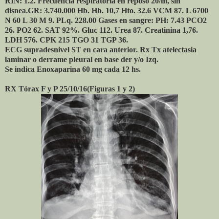
RIN: 1.2. Frecuencia respiratoria en reposo 20/m, sin
disnea.GR: 3.740.000 Hb. Hb. 10,7 Hto. 32.6 VCM 87. L 6700
N 60 L 30 M 9. PLq. 228.00 Gases en sangre: PH: 7.43 PCO2
26. PO2 62. SAT 92%. Gluc 112. Urea 87. Creatinina 1,76.
LDH 576. CPK 215 TGO 31 TGP 36.
ECG supradesnivel ST en cara anterior. Rx Tx atelectasia
laminar o derrame pleural en base der y/o Izq.
Se indica Enoxaparina 60 mg cada 12 hs.
RX Tórax F y P 25/10/16(Figuras 1 y 2)