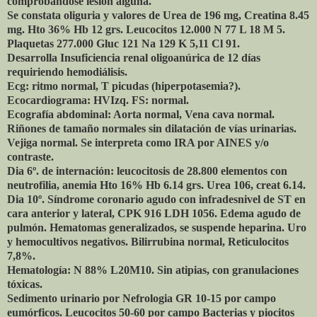
comprobándose lesión alguna.
Se constata oliguria y valores de Urea de 196 mg, Creatina 8.45
mg. Hto 36% Hb 12 grs. Leucocitos 12.000 N 77 L 18 M 5.
Plaquetas 277.000 Gluc 121 Na 129 K 5,11 Cl 91.
Desarrolla Insuficiencia renal oligoanúrica de 12 días
requiriendo hemodiálisis.
Ecg: ritmo normal, T picudas (hiperpotasemia?).
Ecocardiograma: HVIzq. FS: normal.
Ecografía abdominal: Aorta normal, Vena cava normal.
Riñones de tamaño normales sin dilatación de vías urinarias.
Vejiga normal. Se interpreta como IRA por AINES y/o
contraste.
Dia 6º. de internación: leucocitosis de 28.800 elementos con
neutrofilia, anemia Hto 16% Hb 6.14 grs. Urea 106, creat 6.14.
Dia 10º. Síndrome coronario agudo con infradesnivel de ST en
cara anterior y lateral, CPK 916 LDH 1056. Edema agudo de
pulmón. Hematomas generalizados, se suspende heparina. Uro
y hemocultivos negativos. Bilirrubina normal, Reticulocitos
7,8%.
Hematología: N 88% L20M10. Sin atipias, con granulaciones
tóxicas.
Sedimento urinario por Nefrologia GR 10-15 por campo
eumórficos. Leucocitos 50-60 por campo Bacterias y piocitos