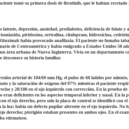
paciente tomó su primera dosis de ibrutinib, que le habían recetado
latente, depresión, ansiedad, prediabetes, deficiencia de folato y a
soniazida, piridoxina, sertralina, citalopram, hidroxicina, cetirizin
. Rituximab había provocado anafilaxia. El paciente no fumaba taba
iginario de Centroamérica y había emigrado a Estados Unidos 50 añ
a un área urbana de Nueva Inglaterra. Vivía en un departamento c
 desconoce su historia familiar.
resión arterial de 104/69 mm Hg, el pulso de 60 latidos por minuto, 
nuto y la saturación de oxígeno del 97% mientras el paciente respi
recho y 20/100 en el ojo izquierdo con corrección. En la prueba de
o eran deficientes en los aspectos temporal inferior y nasal. En la 
con el ojo derecho, pero solo la placa de control se identificó con el
a la luz; había un defecto pupilar aferente en el ojo izquierdo. No 
ojo derecho; pterigión estaban presentes en ambos ojos. En el exa
taba edematoso.