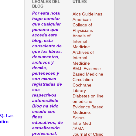
LEGALES DEL
ÚTILES
BLOG
Por esta nota
Aids Guidelines
hago constar
American
que cualquier
College of
persona que
Physicians
acceda este
Annals of
blog, esta
Internal
consciente de
Medicine
que los libros,
Archives of
documentos,
Internal
archivos y
Medicine
demás,
BMJ. Evicence
pertenecen y
Based Medicine
son marcas
Circulation
registradas de
Cochrane
sus
Library
respectivos
Diabetes on line
autores.Este
emedicine
Blog ha sido
Evidence Based
creado con
Medicine.
B). Las
fines
Scirus
ptico
educativos, de
Intra Med
actualización
JAMA
profesional,
Journal of Clinic