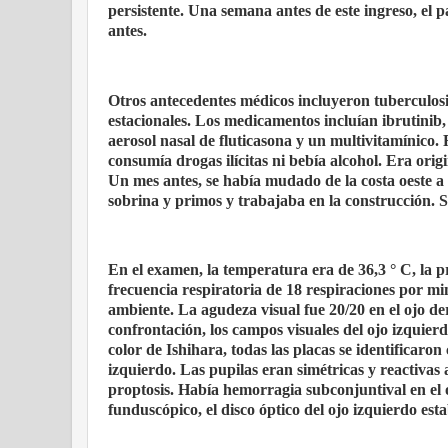
persistente. Una semana antes de este ingreso, el 
antes.
Otros antecedentes médicos incluyeron tuberculosis 
estacionales. Los medicamentos incluían ibrutinib, i
aerosol nasal de fluticasona y un multivitamínico
consumía drogas ilícitas ni bebía alcohol. Era or
Un mes antes, se había mudado de la costa oeste 
sobrina y primos y trabajaba en la construcción. Se
En el examen, la temperatura era de 36,3 ° C, la p
frecuencia respiratoria de 18 respiraciones por mi
ambiente. La agudeza visual fue 20/20 en el ojo de
confrontación, los campos visuales del ojo izquierd
color de Ishihara, todas las placas se identificaron 
izquierdo. Las pupilas eran simétricas y reactivas 
proptosis. Había hemorragia subconjuntival en el 
funduscópico, el disco óptico del ojo izquierdo es