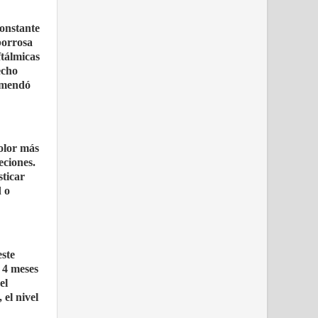
constante
 borrosa
ftálmicas
echo
comendó
dolor más
eciones.
sticar
d o
este
 4 meses
el
el nivel