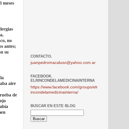
 3 meses
lergias
a,
co, no
os antes;
on su
CONTACTO.
juanpedromacaluso@yahoo.com.ar
FACEBOOK.
la
ELRINCONDELAMEDICINAINTERNA
raba aire
https://www.facebook.com/groups/elr
incondelamedicinainterna/
prueba de
 ojo
BUSCAR EN ESTE BLOG
había
men