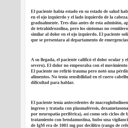
El paciente había estado en su estado de salud hab
en el ojo izquierdo y el lado izquierdo de la cabeza
gradualmente. Tres días antes de esta admisión, apa
de tetrahidrozolina, pero los síntomas no remitiero
similar al dolor en el ojo izquierdo. El paciente s
que se presentara al departamento de emergencias 
A su llegada, el paciente calificó el dolor ocular y
severo). El dolor no empeoraba con el movimiento d
El paciente no refirió trauma pero notó una pérdid
alimentos. No tenía sensibilidad en el cuero cabell
dificultad para hablar.
El paciente tenía antecedentes de macroglobulinem
ingreso y tratada con plasmaféresis, dexametasona
por neuropatía periférica), así como seis ciclos de
tratamiento con bendamustina, hubo una vigilancia 
de IgM era de 1001 mg por decilitro (rango de ref