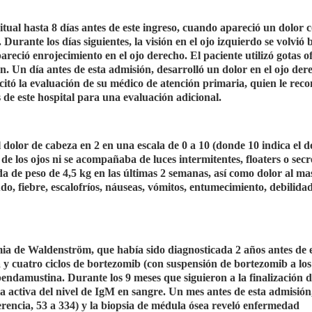
itual hasta 8 días antes de este ingreso, cuando apareció un dolor 
. Durante los días siguientes, la visión en el ojo izquierdo se volvió
reció enrojecimiento en el ojo derecho. El paciente utilizó gotas o
n. Un día antes de esta admisión, desarrolló un dolor en el ojo der
olicitó la evaluación de su médico de atención primaria, quien le re
de este hospital para una evaluación adicional.
 el dolor de cabeza en 2 en una escala de 0 a 10 (donde 10 indica el 
e los ojos ni se acompañaba de luces intermitentes, floaters o secr
a de peso de 4,5 kg en las últimas 2 semanas, así como dolor al ma
udo, fiebre, escalofríos, náuseas, vómitos, entumecimiento, debilida
ia de Waldenström, que había sido diagnosticada 2 años antes de 
 y cuatro ciclos de bortezomib (con suspensión de bortezomib a los
 bendamustina. Durante los 9 meses que siguieron a la finalización d
activa del nivel de IgM en sangre. Un mes antes de esta admisión, 
erencia, 53 a 334) y la biopsia de médula ósea reveló enfermedad