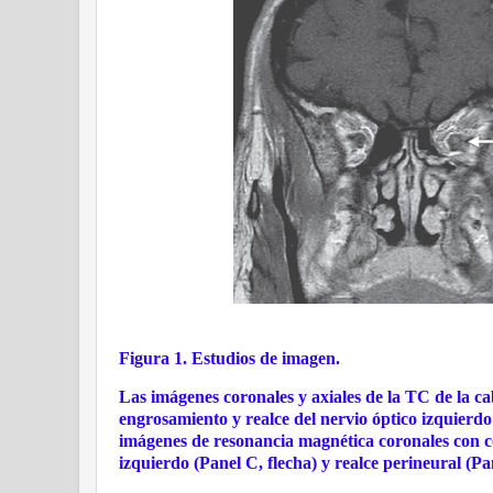
Figura 1. Estudios de imagen.
Las imágenes coronales y axiales de la TC de la c
engrosamiento y realce del nervio óptico izquierdo 
imágenes de resonancia magnética coronales con co
izquierdo (Panel C, flecha) y realce perineural (Pan