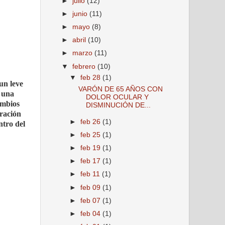
►
julio
(12)
►
junio
(11)
►
mayo
(8)
►
abril
(10)
►
marzo
(11)
▼
febrero
(10)
▼
feb 28
(1)
un leve
VARÓN DE 65 AÑOS CON
a una
DOLOR OCULAR Y
ambios
DISMINUCIÓN DE...
tración
►
feb 26
(1)
ntro del
►
feb 25
(1)
►
feb 19
(1)
►
feb 17
(1)
►
feb 11
(1)
►
feb 09
(1)
►
feb 07
(1)
►
feb 04
(1)