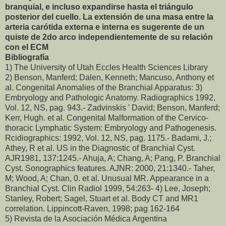
branquial, e incluso expandirse hasta el triángulo
posterior del cuello. La extensión de una masa entre la
arteria carótida externa e interna es sugerente de un
quiste de 2do arco independientemente de su relación
con el ECM
Bibliografía
1) The University of Utah Eccles Health Sciences Library
2) Benson, Manferd; Dalen, Kenneth; Mancuso, Anthony et
al. Congenital Anomalies of the Branchial Apparatus: 3)
Embryology and Pathologic Anatomy. Radiographics 1992,
Vol. 12, NS, pag. 943.- Zadvinskis ' David; Benson, Manferd;
Kerr, Hugh. et al. Congenital Malformation of the Cervico-
thoracic Lymphatic System: Embryology and Pathogenesis.
Rcidiographics: 1992, Vol. 12, NS, pag. 1175.- Badami, J.;
Athey, R et al. US in the Diagnostic of Branchial Cyst.
AJR1981, 137:1245.- Ahuja, A; Chang, A; Pang, P. Branchial
Cyst. Sonographics features. AJNR: 2000, 21:1340.- Taher,
M; Wood, A; Chan, 0. et al. Unusual MR. Appearance in a
Branchial Cyst. Clin Radiol 1999, 54:263- 4) Lee, Joseph;
Stanley, Robert; Sagel, Stuart et al. Body CT and MR1
correlation. Lippincott-Raven, 1998; pag 162-164
5) Revista de la Asociación Médica Argentina