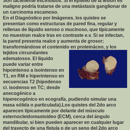
Son fácilmente escindidos. Si el epitelio de la lesion es
maligno podría tratarse de una metástasis ganglionar de
un carcinoma escamoso.
En el Diagnóstico por Imágenes, los quistes se
presentan como estructuras de pared fina, regular y
rellenas de líquido seroso o mucinoso, que típicamente
no muestran realce tras en contraste e.v. Si se infectan,
la pared presenta realce y aumenta de grosor;
transformándose el contenido en proteináceo, y los
tejido
s circundantes
edematosos. El líquido
puede variar entre
hipointenso a isointenso en
T1, en RM e hiperintenso en
secuencias T2 (hipodenso
ci. isodenso en TC; desde
anecogénico a
hiperecogénico en ecografía, pudiendo simular una
masa sólida o particulada).Los quistes del 2do arco
aparecen típicamente por delante del músculo
esternocleidomastoideo (ECM), cerca del ángulo
mandibular, si bien pueden aparecer en cualquier lugar
del trayecto de una fístula o de un seno del 2do arco