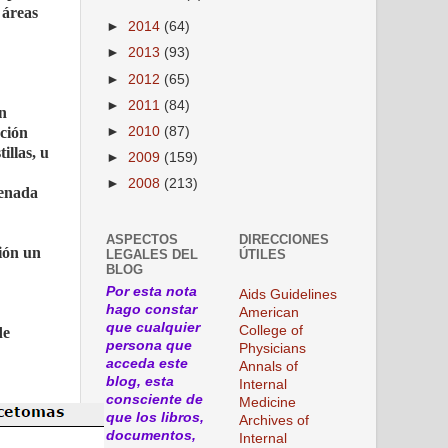
 áreas
►
2014
(64)
►
2013
(93)
►
2012
(65)
►
2011
(84)
ón
►
2010
(87)
ación
illas, u
►
2009
(159)
►
2008
(213)
denada
ASPECTOS
DIRECCIONES
ión un
LEGALES DEL
ÚTILES
BLOG
Por esta nota
Aids Guidelines
hago constar
American
que cualquier
College of
de
persona que
Physicians
acceda este
Annals of
blog, esta
Internal
consciente de
Medicine
que los libros,
Archives of
documentos,
Internal