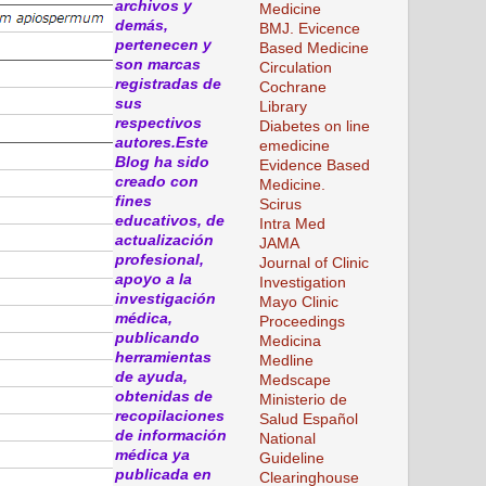
archivos y
Medicine
demás,
BMJ. Evicence
pertenecen y
Based Medicine
son marcas
Circulation
registradas de
Cochrane
sus
Library
respectivos
Diabetes on line
autores.Este
emedicine
Blog ha sido
Evidence Based
creado con
Medicine.
fines
Scirus
educativos, de
Intra Med
actualización
JAMA
profesional,
Journal of Clinic
apoyo a la
Investigation
investigación
Mayo Clinic
médica,
Proceedings
publicando
Medicina
herramientas
Medline
de ayuda,
Medscape
obtenidas de
Ministerio de
recopilaciones
Salud Español
de información
National
médica ya
Guideline
publicada en
Clearinghouse