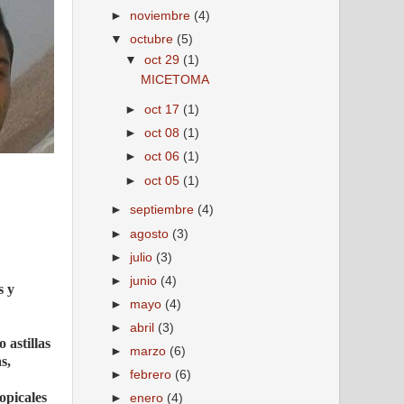
►
noviembre
(4)
▼
octubre
(5)
▼
oct 29
(1)
MICETOMA
►
oct 17
(1)
►
oct 08
(1)
►
oct 06
(1)
►
oct 05
(1)
►
septiembre
(4)
►
agosto
(3)
►
julio
(3)
►
junio
(4)
s y
►
mayo
(4)
►
abril
(3)
 astillas
►
marzo
(6)
s,
►
febrero
(6)
opicales
►
enero
(4)