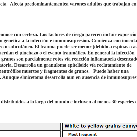
neta. Afecta predominantementea varones adultos que trabajan en
conoce con certeza. Los factores de riesgo parecen incluir exposici
n genética a la infección e inmunosupresión. Comienza con inocul
o o subcutáneo. El trauma puede ser menor (debido a espinas o ast
uerdan el pinchazo o el evento traumático. En general la infección
os granos son parcialmente rotos vía reacción inflamatoria desenca
atoria. Desarrolla un granuloma epitelioide vía reclutamiento de
 neutrófilos muertos y fragmentos de granos. Puede haber una
ma. Aunque elmicetoma desarrolla aun en ausencia de inmunosupres
istribuidos a lo largo del mundo e incluyen al menos 30 especies 