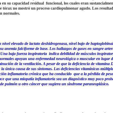
ua en su capacidad residual
funcional, los cuales eran sustancialme
 de tórax no mostró un proceso cardiopulmonar agudo. Los resultad
an normales.
n nivel elevado de lactato deshidrogenasa, nivel bajo de haptoglobinal
n su anemia falciforme de base. Los hallazgos de gases en sangre arter
 Una baja fuerza inspiratoria
indica debilidad de músculos inspirator
s normales apoyan una enfermedad neurológica o muscular en lugar 
nución de la ventilación. A pesar de que la deficiencia de vitamina 
la única causa de sus síntomas. Las deficiencias vitamínicas múltipl
ición inflamatoria crónica que ha conducido
que a la pérdida de peso
hace que una miopatía inflamatoria sea un diagnóstico muy poco prob
 de pulmón u otro cáncer que sugiera un síndrome paraneoplásico.