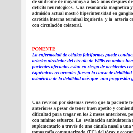
de síndrome de moyamoya a los 5 años después de 
déficits neurológicos.
Una resonancia magnética y 
admisión actual mostró hiperintensidad en ganglio
carótida interna terminal izquierda
y la
arteria c
con circulación colateral.
PONENTE
La enfermedad de células falciformes puede conduci
arterias alrededor del círculo de Willis en ambos hem
pacientes afectados están en riesgo de accidentes ce
isquémicos recurrentes fuesen la causa de debilidad
asimétrica de la debilidad más que
una progresión gr
Una revisión por sistemas reveló que la paciente t
anteriores a pesar de tener buen apetito y comiend
dificultad para tragar en los 2 meses anteriores, p
con mínimo esfuerzo. La
evaluación ambulatoria 
suplementario a través de una cánula nasal a una v
tomografía computarizada (TC) del tórax y ecocar