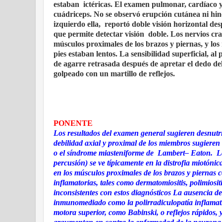
estaban
ictéricas. El examen pulmonar, cardíaco 
cuádriceps. No se observó erupción cutánea ni hinc
izquierdo ella,
reportó doble visión horizontal des
que permite detectar visión
doble. Los nervios cra
músculos proximales de los brazos y piernas, y los
pies estaban lentos. La sensibilidad superficial, al
de agarre retrasada después de apretar el dedo d
golpeado con un martillo de reflejos.
PONENTE
Los resultados del examen general sugieren desnutri
debilidad axial y proximal de los miembros sugiere
o el síndrome miasteniforme de
Lambert– Eaton.
L
percusión) se ve típicamente en la distrofia miotóni
en los músculos proximales de los brazos y piernas 
inflamatorias, tales como dermatomiositis, polimiosit
inconsistentes con estos diagnósticos La ausencia d
inmunomediado como la polirradiculopatía inflamat
motora superior, como Babinski, o reflejos rápidos, y