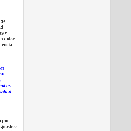
 de
ad
es y
un dolor
inencia
nas
ión
,
 ambos
radual
o por
agnóstico