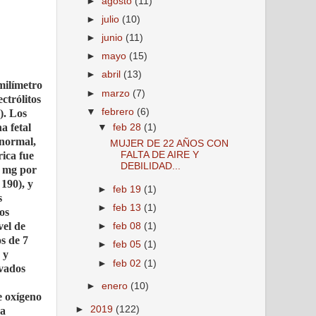
►
agosto
(11)
►
julio
(10)
►
junio
(11)
►
mayo
(15)
►
abril
(13)
milímetro
►
marzo
(7)
ctrólitos
▼
febrero
(6)
). Los
a fetal
▼
feb 28
(1)
 normal,
MUJER DE 22 AÑOS CON
rica fue
FALTA DE AIRE Y
DEBILIDAD...
1 mg por
 190), y
►
feb 19
(1)
s
►
feb 13
(1)
os
vel de
►
feb 08
(1)
os de 7
►
feb 05
(1)
 y
►
feb 02
(1)
ivados
►
enero
(10)
e oxígeno
►
2019
(122)
za