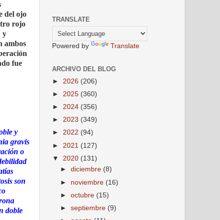
s
e del ojo
TRANSLATE
ltro rojo
o
y
en ambos
Powered by
Translate
iberación
ndo fue
ARCHIVO DEL BLOG
►
2026
(206)
►
2025
(360)
►
2024
(356)
►
2023
(349)
oble y
►
2022
(94)
ia gravis
►
2021
(127)
vación o
▼
2020
(131)
ebilidad
►
diciembre
(8)
atías
tosis son
►
noviembre
(16)
co
►
octubre
(15)
urona
►
septiembre
(9)
ón doble