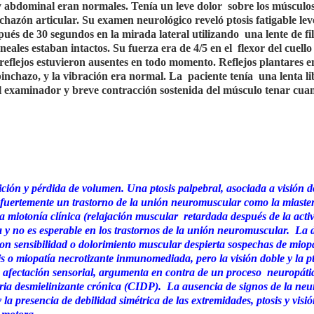
y abdominal eran normales. Tenía un leve dolor
sobre los músculo
hazón articular. Su examen neurológico reveló ptosis fatigable lev
pués de 30 segundos en la mirada lateral utilizando
una lente de fi
neales estaban intactos. Su fuerza era de 4/5 en el
flexor del cuell
 reflejos estuvieron ausentes en todo momento. Reflejos plantares 
 pinchazo, y la vibración era normal. La
paciente tenía
una lenta l
el examinador y breve contracción sostenida del músculo tenar cua
ción y pérdida de volumen. Una ptosis palpebral, asociada a visión d
n fuertemente un trastorno de la unión neuromuscular como la miasten
a miotonía clínica (relajación muscular
retardada después de la acti
ca y no es esperable en los trastornos de la unión neuromuscular.
La d
con sensibilidad o dolorimiento muscular despierta sospechas de miop
is o miopatía necrotizante inmunomediada, pero la visión doble y la p
e afectación sensorial, argumenta en contra de un proceso
neuropáti
ria desmielinizante crónica (CIDP).
La ausencia de signos de la ne
 la presencia de debilidad simétrica de las extremidades, ptosis y visi