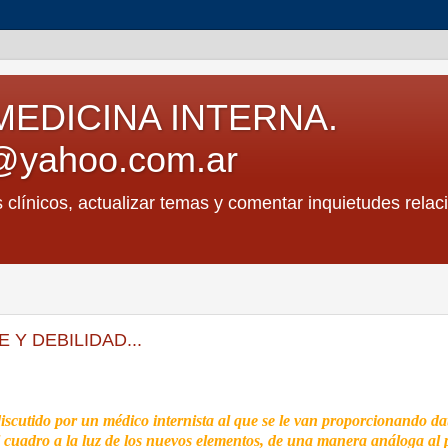
MEDICINA INTERNA.
@yahoo.com.ar
s clínicos, actualizar temas y comentar inquietudes relac
 Y DEBILIDAD...
discutido por un médico internista al que se le van proporcionando da
 el cuadro a la luz de los nuevos elementos, de una manera análoga al