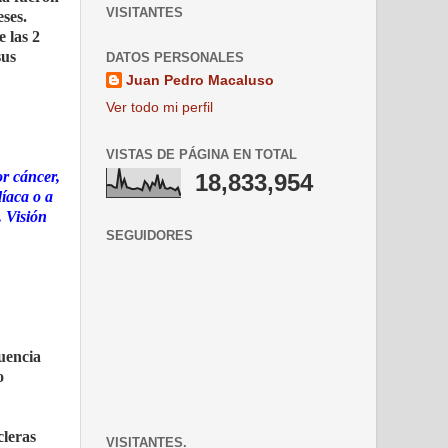
VISITANTES
eses.
 las 2
sus
DATOS PERSONALES
Juan Pedro Macaluso
Ver todo mi perfil
VISTAS DE PÁGINA EN TOTAL
or cáncer,
18,833,954
íaca o a
 Visión
SEGUIDORES
cuencia
o
cleras
VISITANTES.