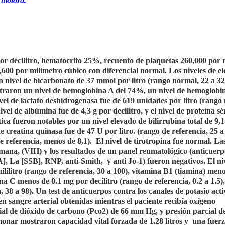
 motora.
por decilitro, hematocrito 25%, recuento de plaquetas 260,000 por 
,600 por milímetro cúbico con diferencial normal. Los niveles de ele
n nivel de bicarbonato de 37 mmol por litro (rango normal, 22 a 32
straron un nivel de hemoglobina A del 74%, un nivel de hemoglobin
el de lactato deshidrogenasa fue de 619 unidades por litro (rango
ivel de albúmina fue de 4,3 g por decilitro, y el nivel de proteína sé
tica fueron notables por un nivel elevado de bilirrubina total de 9,
 de creatina quinasa fue de 47 U por litro. (rango de referencia, 25 a
de referencia, menos de 8,1).
El nivel de tirotropina fue normal. La
ana, (VIH) y los resultados de un panel reumatológico (anticuerp
], La [SSB], RNP, anti-Smith,
y anti Jo-1) fueron negativos. El ni
ililitro (rango de referencia, 30 a 100), vitamina B1 (tiamina) men
ina C menos de 0.1 mg por decilitro (rango de referencia, 0.2 a 1.5),
, 38 a 98). Un test de anticuerpos contra los canales de potasio act
n sangre arterial obtenidas mientras el paciente recibía oxígeno
ial de dióxido de carbono (Pco2) de 66 mm Hg, y presión parcial d
nar mostraron capacidad vital forzada de 1.28 litros y
una fuer