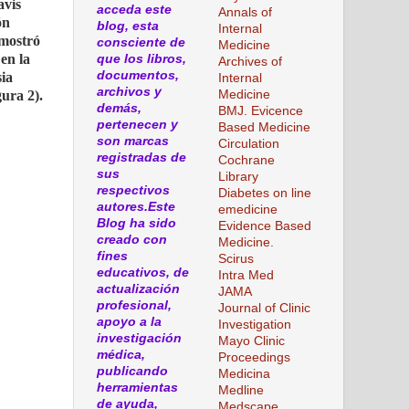
avis
acceda este
Annals of
ón
blog, esta
Internal
 mostró
consciente de
Medicine
en la
que los libros,
Archives of
documentos,
sia
Internal
archivos y
ura 2).
Medicine
demás,
BMJ. Evicence
pertenecen y
Based Medicine
son marcas
Circulation
registradas de
Cochrane
sus
Library
respectivos
Diabetes on line
autores.Este
emedicine
Blog ha sido
Evidence Based
creado con
Medicine.
fines
Scirus
educativos, de
Intra Med
actualización
JAMA
profesional,
Journal of Clinic
apoyo a la
Investigation
investigación
Mayo Clinic
médica,
Proceedings
publicando
Medicina
herramientas
Medline
de ayuda,
Medscape