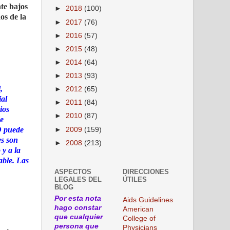
nte bajos
►
2018
(100)
os de la
►
2017
(76)
►
2016
(57)
►
2015
(48)
►
2014
(64)
►
2013
(93)
,
►
2012
(65)
ial
►
2011
(84)
ios
►
2010
(87)
de
D puede
►
2009
(159)
es son
►
2008
(213)
 y a la
able. Las
ASPECTOS
DIRECCIONES
LEGALES DEL
ÚTILES
BLOG
Por esta nota
Aids Guidelines
hago constar
American
que cualquier
College of
persona que
Physicians