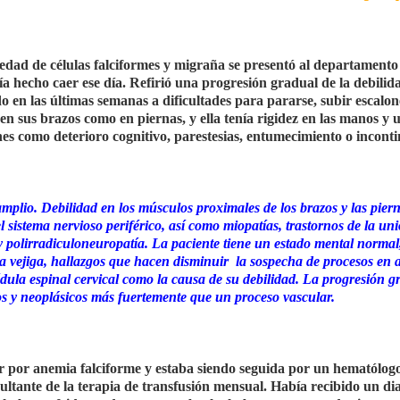
dad de células falciformes y migraña se presentó al departamento
a hecho caer ese día. Refirió una progresión gradual de la debilid
o en las últimas semanas a dificultades para pararse, subir escalon
 en sus brazos como en piernas, y ella tenía rigidez en las manos y 
nes como deterioro cognitivo, parestesias, entumecimiento o incont
amplio. Debilidad en los músculos proximales de los brazos y las pier
l sistema nervioso periférico, así como miopatías, trastornos de la un
polirradiculoneuropatía. La paciente tiene un estado mental normal
 la vejiga, hallazgos que hacen disminuir
la sospecha de procesos en
médula espinal cervical como la causa de su debilidad. La progresión g
os y neoplásicos más fuertemente que un proceso vascular.
lor por anemia falciforme y estaba siendo seguida por un hematólog
sultante de la terapia de transfusión mensual. Había recibido un di