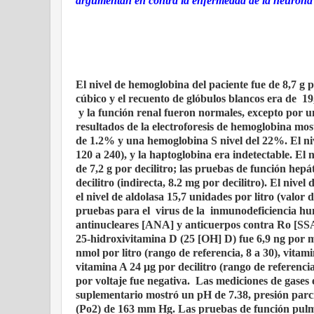
argumentan en contra la enfermedad de la neurona
El nivel de hemoglobina del paciente fue de 8,7 g 
cúbico y el recuento de glóbulos blancos era de
19
y la función renal fueron normales, excepto por u
resultados de la electroforesis de hemoglobina mo
de 1.2% y una hemoglobina S nivel del 22%. El niv
120 a 240), y la haptoglobina era indetectable. El n
de 7,2 g por decilitro; las pruebas de función hepá
decilitro (indirecta, 8.2 mg por decilitro). El nivel
el nivel de aldolasa 15,7 unidades por litro (valor 
pruebas para el
virus de la
inmunodeficiencia hum
antinucleares [ANA] y anticuerpos contra Ro [SSA
25-hidroxivitamina D (25 [OH] D) fue 6,9 ​​ng por m
nmol por litro (rango de referencia, 8 a 30), vitam
vitamina A 24 μg por decilitro (rango de referencia
por voltaje fue negativa.
Las mediciones de gases e
suplementario mostró un pH de 7.38, presión parc
(Po2) de 163 mm Hg. Las pruebas de función pulmo