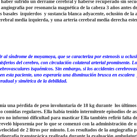
haber sufrido un derrame cerebral y haberse recuperado sin secue
angiografía por resonancia magnética de la cabeza 3 años antes de
s basales
izquierdos
y sustancia blanca adyacente, oclusión de la 
erebral media izquierda, y una arteria cerebral media derecha este
r al síndrome de moyamoya, que se caracteriza por estenosis u oclus
isferios del cerebro, con circulación colateral arterial prominente. L
rebrovasculares isquémicos. Sin embargo, si los accidentes cerebrova
 en esta paciente, uno esperaría una disminución brusca en escalera
adual y simétrica de la debilidad.
enía una pérdida de peso involuntaria de 18 kg durante
los últimos
o comidas regulares. Ella había tenido intermitente episodios de asf
ero no informó dificultad para masticar Ella también refirió falta de
reveló hipoxemia por lo que se comenzó con la administración de 
elocidad de 2 litros por minuto. Los resultados de la angiografía 
diografía transtorácica realizada durante la evaluación ambulator