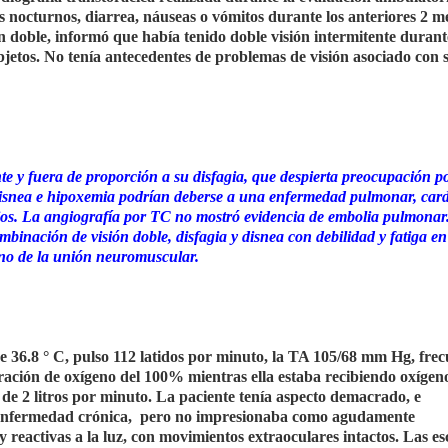
res nocturnos, diarrea, náuseas o vómitos durante los anteriores 2 m
 doble, informó que había tenido doble visión intermitente durante
objetos. No tenía antecedentes de problemas de visión asociado con 
te y fuera de proporción a su disfagia, que despierta preocupación p
isnea e hipoxemia podrían deberse a una enfermedad pulmonar, card
ios. La angiografía por TC no mostró evidencia de embolia pulmonar.
binación de visión doble, disfagia y disnea con debilidad y fatiga en
rno de la unión neuromuscular.
ue 36.8 ° C, pulso 112 latidos por minuto, la TA 105/68 mm Hg, fre
uración de oxígeno del 100% mientras ella estaba recibiendo oxígen
de 2 litros por minuto. La paciente tenía aspecto demacrado, e
enfermedad crónica,
pero no impresionaba como agudamente
reactivas a la luz, con movimientos extraoculares intactos. Las
es