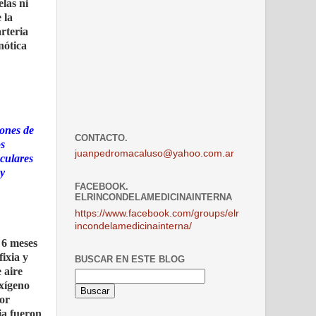
las ni
 la
arteria
nótica
iones de
CONTACTO.
os
juanpedromacaluso@yahoo.com.ar
sculares
y
FACEBOOK.
ELRINCONDELAMEDICINAINTERNA
https://www.facebook.com/groups/elr
incondelamedicinainterna/
 6 meses
ixia y
BUSCAR EN ESTE BLOG
 aire
oxígeno
por
ia fueron