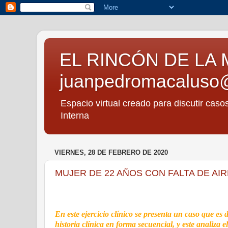
EL RINCÓN DE LA 
juanpedromacaluso
Espacio virtual creado para discutir caso
Interna
VIERNES, 28 DE FEBRERO DE 2020
MUJER DE 22 AÑOS CON FALTA DE AIRE
En este ejercicio clínico se presenta un caso que es 
historia clínica en forma secuencial, y este analiza