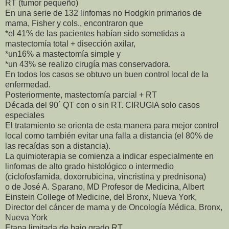
RT (tumor pequeño)
En una serie de 132 linfomas no Hodgkin primarios de
mama, Fisher y cols., encontraron que
*el 41% de las pacientes habían sido sometidas a
mastectomía total + disección axilar,
*un16% a mastectomía simple y
*un 43% se realizo cirugía mas conservadora.
En todos los casos se obtuvo un buen control local de la
enfermedad.
Posteriormente, mastectomía parcial + RT
Década del 90´ QT con o sin RT. CIRUGIA solo casos
especiales
El tratamiento se orienta de esta manera para mejor control
local como también evitar una falla a distancia (el 80% de
las recaídas son a distancia).
La quimioterapia se comienza a indicar especialmente en
linfomas de alto grado histológico o intermedio
(ciclofosfamida, doxorrubicina, vincristina y prednisona)
o de José A. Sparano, MD Profesor de Medicina, Albert
Einstein College of Medicine, del Bronx, Nueva York,
Director del cáncer de mama y de Oncología Médica, Bronx,
Nueva York
Etapa limitada de bajo grado RT