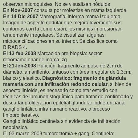
observan microquistes, No se visualizan nódulos
En Nov-2007
consulta por molestias en mama izquierda.
En 14-Dic-2007
Mamografía: informa mama izquierda.
Imagen de aspecto nodular que mejora levemente sus
contornos con la compresión, los mismos impresionan
tenuemente irregulares. Se visualizan algunas
microcalcificaciones en su interior. Se clasifica como
BIRADS 4.
El 13-feb-2008
Marcación pre-biopsia: sector
retromamelonar de mama izq.
El 21-feb-2008
Punción: fragmento adiposo de 2cm de
diámetro, amarillento, untuoso con área irregular de 1,3cm,
blanco y elástico.
Diagnóstico: fragmento de glándula
mamaria con una infiltración redondo celular
, si bien de
aspecto linfoide, es necesario completar estudio con
técnicas de Inmunohistoquímica para tratar de confirmarlo y
descartar proliferación epitelial glandular indiferenciada,
ganglio linfático intramamario reactivo, o proceso
linfoproliferativo.
Ganglio linfático centinela sin evidencia de infiltración
neoplásica.
El 03-marzo-2008 tumorectomía + gang. Centinela: