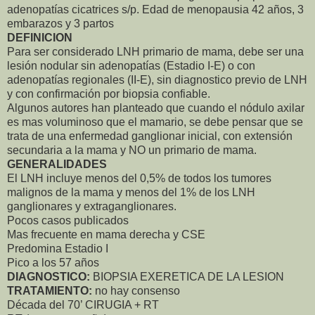
adenopatías cicatrices s/p. Edad de menopausia 42 años, 3
embarazos y 3 partos
DEFINICION
Para ser considerado LNH primario de mama, debe ser una
lesión nodular sin adenopatías (Estadio I-E) o con
adenopatías regionales (II-E), sin diagnostico previo de LNH
y con confirmación por biopsia confiable.
Algunos autores han planteado que cuando el nódulo axilar
es mas voluminoso que el mamario, se debe pensar que se
trata de una enfermedad ganglionar inicial, con extensión
secundaria a la mama y NO un primario de mama.
GENERALIDADES
El LNH incluye menos del 0,5% de todos los tumores
malignos de la mama y menos del 1% de los LNH
ganglionares y extraganglionares.
Pocos casos publicados
Mas frecuente en mama derecha y CSE
Predomina Estadio I
Pico a los 57 años
DIAGNOSTICO:
BIOPSIA EXERETICA DE LA LESION
TRATAMIENTO:
no hay consenso
Década del 70’ CIRUGIA + RT