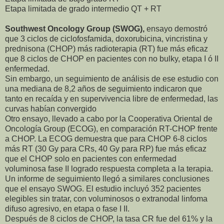
Etapa limitada de grado intermedio QT + RT
Southwest Oncology Group (SWOG),
ensayo demostró
que 3 ciclos de ciclofosfamida, doxorubicina, vincristina y
prednisona (CHOP) más radioterapia (RT) fue más eficaz
que 8 ciclos de CHOP en pacientes con no bulky, etapa I ó II
enfermedad.
Sin embargo, un seguimiento de análisis de ese estudio con
una mediana de 8,2 años de seguimiento indicaron que
tanto en recaída y en supervivencia libre de enfermedad, las
curvas habían convergido
Otro ensayo, llevado a cabo por la Cooperativa Oriental de
Oncología Group (ECOG), en comparación RT-CHOP frente
a CHOP. La ECOG demuestra que para CHOP 6-8 ciclos
más RT (30 Gy para CRs, 40 Gy para RP) fue más eficaz
que el CHOP solo en pacientes con enfermedad
voluminosa fase II logrado respuesta completa a la terapia.
Un informe de seguimiento llegó a similares conclusiones
que el ensayo SWOG. El estudio incluyó 352 pacientes
elegibles sin tratar, con voluminosos o extranodal linfoma
difuso agresivo, en etapa o fase I II.
Después de 8 ciclos de CHOP, la tasa CR fue del 61% y la