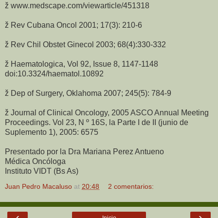
ž www.medscape.com/viewarticle/451318
ž Rev Cubana Oncol 2001; 17(3): 210-6
ž Rev Chil Obstet Ginecol 2003; 68(4):330-332
ž Haematologica, Vol 92, Issue 8, 1147-1148
doi:10.3324/haematol.10892
ž Dep of Surgery, Oklahoma 2007; 245(5): 784-9
ž Journal of Clinical Oncology, 2005 ASCO Annual Meeting
Proceedings. Vol 23, N º 16S, la Parte I de II (junio de
Suplemento 1), 2005: 6575
Presentado por la Dra Mariana Perez Antueno
Médica Oncóloga
Instituto VIDT (Bs As)
Juan Pedro Macaluso
at
20:48
2 comentarios:
‹
›
Inicio