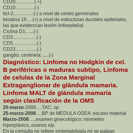
CD20…………(.+)
CD10…………(-)
bcl-2………….(-) a nivel de centro germinales
keratina 19….(+) a nivel de estructuras ductales epiteliales,
las que evidencian lesión linfoepitelial
Ciclina D1…...(-)
CD3……………(-)
CD5……………(-)
CD23…………..(-)
ganglio. centinela: .....(-)
Diagnóstico: Linfoma no Hodgkin de cel.
B periféricas o maduras subtipo, Linfoma
de celulas de la Zona Marginal
Extraganglionar de glándula mamaria.
Linfoma MALT de glándula mamaria
según clasificación de la OMS
20-marzo
-2008….TAC: sp
25-marzo-2008
….BP de MEDULA OSEA: escaso material
Marzo-2008
…..examen ginecológico: miometrio
hiperplásico, ovarios s/p.
En la consulta no refiere sintomatología no se palpan