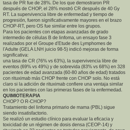
tasa de PR fue de 28%. De los que demostraron PR
después de CHOP, el 28% mostró CR después de 40 Gy
RT. La supervivencia libre de enfermedad y tiempo de
progresión, fueron significativamente mayores en el brazo
CHOP-RT, pero OS fue similar entre los grupos.
Para los pacientes con etapas avanzadas de grado
intermedio de células B de linfoma, un ensayo fase 3
realizados por el Groupe d'Etude des Lymphomes de
l'Adulte (GELA LNH juicio 98-5) indicó mejoras de forma
significativa:
una tasa de CR (76% vs 63%), la supervivencia libre de
eventos (69% vs 49%) y de sobrevida (83% vs 68%) en 328
pacientes de edad avanzada (60-80 años de edad) tratados
con rituximab más CHOP frente con CHOP solo. No está
claro si la adición de rituximab confiere una ventaja similar
en los pacientes con las primeras fases de la enfermedad.
QUIMIOTERAPIA
CHOP? O R-CHOP?
Tratamiento del linfoma primario de mama (PBL) sigue
siendo insatisfactorio.
Se realizó un estudio clínico para evaluar la eficacia y
toxicidad de un régimen de dosis densa (CEOP-14) y