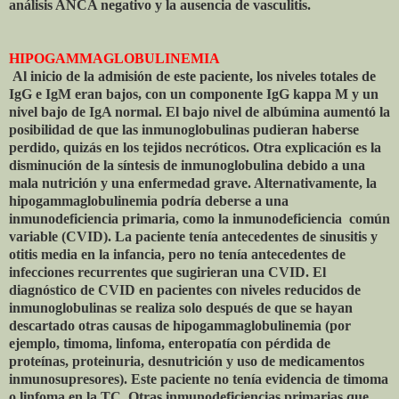
análisis ANCA negativo y la ausencia de vasculitis.
HIPOGAMMAGLOBULINEMIA
Al inicio de la admisión de este paciente, los niveles totales de
IgG e IgM eran bajos, con un componente IgG kappa M y un
nivel bajo de IgA normal. El bajo nivel de albúmina aumentó la
posibilidad de que las inmunoglobulinas pudieran haberse
perdido, quizás en los tejidos necróticos. Otra explicación es la
disminución de la síntesis de inmunoglobulina debido a una
mala nutrición y una enfermedad grave. Alternativamente, la
hipogammaglobulinemia podría deberse a una
inmunodeficiencia primaria, como la inmunodeficiencia
común
variable (CVID). La paciente tenía antecedentes de sinusitis y
otitis media en la infancia, pero no tenía antecedentes de
infecciones recurrentes que sugirieran una CVID. El
diagnóstico de CVID en pacientes con niveles reducidos de
inmunoglobulinas se realiza solo después de que se hayan
descartado otras causas de hipogammaglobulinemia (por
ejemplo, timoma, linfoma, enteropatía con pérdida de
proteínas, proteinuria, desnutrición y uso de medicamentos
inmunosupresores). Este paciente no tenía evidencia de timoma
o linfoma en la TC. Otras inmunodeficiencias primarias que