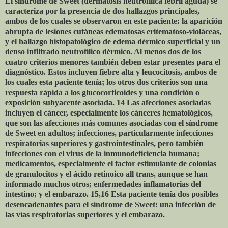
El síndrome de Sweet (dermatosis neutrofílica febril aguda) se
caracteriza por la presencia de dos hallazgos principales,
ambos de los cuales se observaron en este paciente: la aparición
abrupta de lesiones cutáneas edematosas eritematoso-violáceas,
y el hallazgo histopatológico de edema dérmico superficial y un
denso infiltrado neutrofílico dérmico. Al menos dos de los
cuatro criterios menores también deben estar presentes para el
diagnóstico. Estos incluyen fiebre alta y leucocitosis, ambos de
los cuales esta paciente tenía; los otros dos criterios son una
respuesta rápida a los glucocorticoides y una condición o
exposición subyacente asociada. 14 Las afecciones asociadas
incluyen el cáncer, especialmente los cánceres hematológicos,
que son las afecciones más comunes asociadas con el síndrome
de Sweet en adultos; infecciones, particularmente infecciones
respiratorias superiores y gastrointestinales, pero también
infecciones con el virus de la inmunodeficiencia humana;
medicamentos, especialmente el factor estimulante de colonias
de granulocitos y el ácido retinoico all trans, aunque se han
informado muchos otros; enfermedades inflamatorias del
intestino; y el embarazo. 15,16 Esta paciente tenía dos posibles
desencadenantes para el síndrome de Sweet: una infección de
las vías respiratorias superiores y el embarazo.