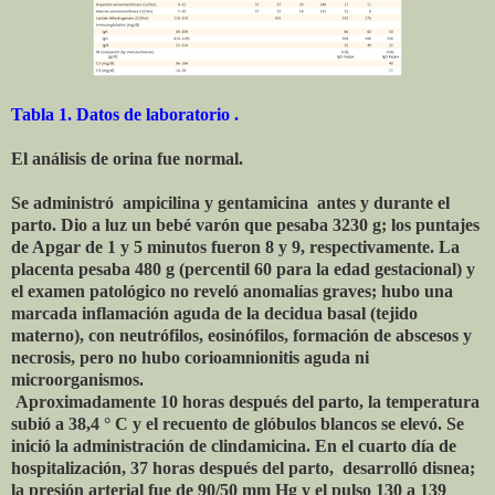
Tabla 1. Datos de laboratorio .
El análisis de orina fue normal.
Se administró
ampicilina y gentamicina
antes y durante el
parto. Dio a luz un bebé varón que pesaba 3230 g; los puntajes
de Apgar de 1 y 5 minutos fueron 8 y 9, respectivamente. La
placenta pesaba 480 g (percentil 60 para la edad gestacional) y
el examen patológico no reveló anomalías graves; hubo una
marcada inflamación aguda de la decidua basal (tejido
materno), con neutrófilos, eosinófilos, formación de abscesos y
necrosis, pero no hubo corioamnionitis aguda ni
microorganismos.
Aproximadamente 10 horas después del parto, la temperatura
subió a 38,4 ° C y el recuento de glóbulos blancos se elevó. Se
inició la administración de clindamicina. En el cuarto día de
hospitalización, 37 horas después del parto,
desarrolló disnea;
la presión arterial fue de 90/50 mm Hg y el pulso 130 a 139