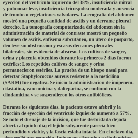
eyección del ventrículo izquierdo del 38%, insuficiencia mitral
y pulmonar leve, insuficiencia tricuspídea moderada y ausencia
de trombo o vegetaciones valvulares. La ecografía del abdomen
mostró una pequeña cantidad de ascitis y un derrame pleural
derecho. La tomografía computarizada del abdomen sin la
administración de material de contraste mostró un pequeño
volumen de ascitis, enfisema subcutáneo, un útero de posparto,
íleo leve sin obstrucción y escasos derrames pleurales
bilaterales, sin evidencia de absceso. Los cultivos de sangre,
orina y placenta obtenidos durante los primeros 2 días fueron
estériles; Los repetidos cultivos de sangre y orina
permanecieron estériles. La prueba de un hisopo nasal para
detectar Staphylococcus aureus resistente a la meticilina
(SARM) fue negativa. Se inició la administración de imipenem-
cilastatina, vancomicina y dalteparina, se continuó con la
clindamicina y se suspendieron los otros antibióticos.
Durante los siguientes días, la paciente estuvo afebril y la
fracción de eyección del ventrículo izquierdo aumentó a 57%.
Se notó el drenaje de la incisión, que fue desbridada dejada
abierta al quinto día; el tejido subyacente parecía bien
perfundido y viable, y la fascia estaba intacta. En el octavo día,
desarrolló una erupción. Imipenem-cilastatina y clindamicina