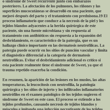
o síndrome de Sweet recurrente junto con embarazos
posteriores. La afectación de los pulmones, los riñones y las
superficies mucocutáneas se desarrolló en una paciente, que
mejoró después del parto y el tratamiento con prednisona.19 El
proceso inflamatorio que conduce a la necrosis de la piel y los
tejidos blandos adyacentes a la herida quirúrgica de este
paciente, sin una fuente microbiana y sin respuesta al
tratamiento con antibióticos sin respuesta a la expansión del
desbridamiento, es característico de la patergia, que es un
hallazgo clínico importante en las dermatosis neutrofílicas. La
patergia puede ocurrir en los sitios de punción vascular y limita
el diagnóstico diferencial a la categoría de dermatosis
neutrofílicas. Evitar el desbridamiento adicional es crítico si
esta paciente realmente tiene el síndrome de Sweet, ya que el
trauma repetido exacerba la condición.
En resumen, la aparición de las lesiones en los muslos, las altas
temperaturas, la leucocitosis con neutrofilia, la patología
quirúrgica y los sitios de injerto y los infiltrados inflamatorios
neutrófilos en el examen patológico de los tejidos sugieren el
síndrome de Sweet en este caso. El proceso se extiende a los
tejidos profundos, causando necrosis de tejidos blandos y
músculos e imitando una infección necrotizante de los tejidos