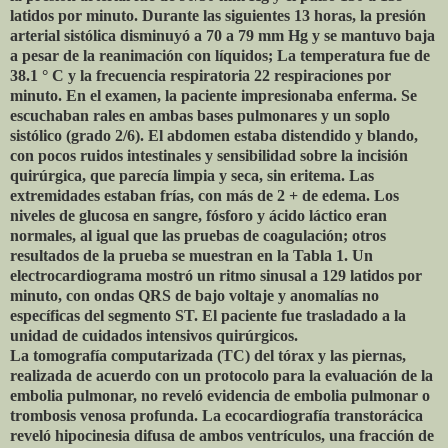
latidos por minuto. Durante las siguientes 13 horas, la presión
arterial sistólica disminuyó a 70 a 79 mm Hg y se mantuvo baja
a pesar de la reanimación con líquidos; La temperatura fue de
38.1 ° C y la frecuencia respiratoria 22 respiraciones por
minuto. En el examen, la paciente impresionaba enferma. Se
escuchaban rales en ambas bases pulmonares y un soplo
sistólico (grado 2/6). El abdomen estaba distendido y blando,
con pocos ruidos intestinales y sensibilidad sobre la incisión
quirúrgica, que parecía limpia y seca, sin eritema. Las
extremidades estaban frías, con más de 2 + de edema. Los
niveles de glucosa en sangre, fósforo y ácido láctico eran
normales, al igual que las pruebas de coagulación; otros
resultados de la prueba se muestran en la Tabla 1. Un
electrocardiograma mostró un ritmo sinusal a 129 latidos por
minuto, con ondas QRS de bajo voltaje y anomalías no
específicas del segmento ST. El paciente fue trasladado a la
unidad de cuidados intensivos quirúrgicos.
La tomografía computarizada (TC) del tórax y las piernas,
realizada de acuerdo con un protocolo para la evaluación de la
embolia pulmonar, no reveló evidencia de embolia pulmonar o
trombosis venosa profunda. La ecocardiografía transtorácica
reveló hipocinesia difusa de ambos ventrículos, una fracción de