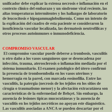
unificador debe explicar la extensa necrosis e inflamación en el
contexto clínico del embarazo y un síndrome viral reciente, las
altas temperaturas intermitentes y los hallazgos de laboratorio
de leucocitosis e hipogammaglobulinemia. Como un intento de
la explicación del cuadro de esta paciente se consideraron la
insuficiencia vascular localizada, las dermatosis neutrofílicas y
otros procesos autoinmunes o inmunodeficiencia.
COMPROMISO VASCULAR
El compromiso vascular puede deberse a trombosis, vasculitis
u otro daño a los vasos sanguíneos que se desencadena por
infección, trauma, aterosclerosis o inflamación mediada por el
sistema inmunitario. El examen patológico del útero confirmó
la presencia de tromboembolia en los vasos uterinos y
hemorragia en la pared, con marcada eosinofilia. Entre las
vasculitis, la patergia (necrosis de los tejidos en los sitios de
cirugía o traumatismo menor) y la afectación extracutánea son
características de la enfermedad de Behçet. Sin embargo, la
ausencia de lesiones típicas mucocutáneas y la ausencia de
vasculitis en los tejidos necróticos no apoyan este diagnóstico.
Las vasculitis asociadas a ANCA se pueden descartar por el