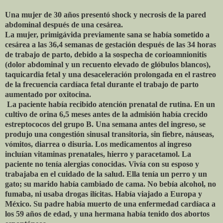
Una mujer de 30 años presentó shock y necrosis de la pared
abdominal después de una cesárea.
La mujer, primigávida previamente sana se había sometido a
cesárea a las 36,4 semanas de gestación después de las 34 horas
de trabajo de parto, debido a la sospecha de corioamnionitis
(dolor abdominal y un recuento elevado de glóbulos blancos),
taquicardia fetal y una desaceleración prolongada en el rastreo
de la frecuencia cardíaca fetal durante el trabajo de parto
aumentado por oxitocina.
La paciente había recibido atención prenatal de rutina. En un
cultivo de orina 6,5 ​​meses antes de la admisión había crecido
estreptococos del grupo B. Una semana antes del ingreso, se
produjo una congestión sinusal transitoria, sin fiebre, náuseas,
vómitos, diarrea o disuria. Los medicamentos al ingreso
incluían vitaminas prenatales, hierro y paracetamol. La
paciente no tenía alergias conocidas. Vivía con su esposo y
trabajaba en el cuidado de la salud. Ella tenía un perro y un
gato; su marido había cambiado de cama. No bebía alcohol, no
fumaba, ni usaba drogas ilícitas. Había viajado a Europa y
México. Su padre había muerto de una enfermedad cardíaca a
los 59 años de edad, y una hermana había tenido dos abortos