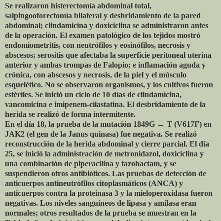
Se realizaron histerectomía abdominal total,
salpingooforectomía bilateral y desbridamiento de la pared
abdominal; clindamicina y doxiciclina se administraron antes
de la operación. El examen patológico de los tejidos mostró
endomiometritis, con neutrófilos y eosinófilos, necrosis y
abscesos; serositis que afectaba la superficie peritoneal uterina
anterior y ambas trompas de Falopio; e inflamación aguda y
crónica, con abscesos y necrosis, de la piel y el músculo
esquelético. No se observaron organismos, y los cultivos fueron
estériles. Se inició un ciclo de 10 días de clindamicina,
vancomicina e imipenem-cilastatina. El desbridamiento de la
herida se realizó de forma intermitente.
En el día 18, la prueba de la mutación 1849G → T (V617F) en
JAK2 (el gen de la Janus quinasa) fue negativa. Se realizó
reconstrucción de la herida abdominal y cierre parcial. El día
25, se inició la administración de metronidazol, doxiciclina y
una combinación de piperacilina y tazobactam, y se
suspendieron otros antibióticos. Las pruebas de detección de
anticuerpos antineutrófilos citoplasmáticos (ANCA) y
anticuerpos contra la proteinasa 3 y la mieloperoxidasa fueron
negativas. Los niveles sanguíneos de lipasa y amilasa eran
normales; otros resultados de la prueba se muestran en la