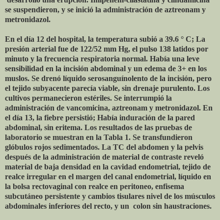
se suspendieron, y se inició la administración de aztreonam y
metronidazol.
En el día 12 del hospital, la temperatura subió a 39.6 ° C; La
presión arterial fue de 122/52 mm Hg, el pulso 138 latidos por
minuto y la frecuencia respiratoria normal. Había una leve
sensibilidad en la incisión abdominal y un edema de 3+ en los
muslos. Se drenó líquido serosanguínolento de la incisión, pero
el tejido subyacente parecía viable, sin drenaje purulento. Los
cultivos permanecieron estériles. Se interrumpió la
administración de vancomicina, aztreonam y metronidazol. En
el día 13, la fiebre persistió; Había induración de la pared
abdominal, sin eritema. Los resultados de las pruebas de
laboratorio se muestran en la Tabla 1. Se transfundieron
glóbulos rojos sedimentados. La TC del abdomen y la pelvis
después de la administración de material de contraste reveló
material de baja densidad en la cavidad endometrial, tejido de
realce irregular en el margen del canal endometrial, líquido en
la bolsa rectovaginal con realce en peritoneo, enfisema
subcutáneo persistente y cambios tisulares nivel de los músculos
abdominales inferiores del recto, y un
colon sin haustraciones.