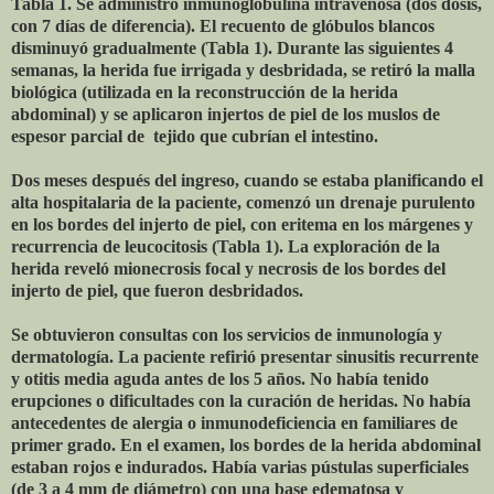
Tabla 1. Se administró inmunoglobulina intravenosa (dos dosis,
con 7 días de diferencia). El recuento de glóbulos blancos
disminuyó gradualmente (Tabla 1). Durante las siguientes 4
semanas, la herida fue irrigada y desbridada, se retiró la malla
biológica (utilizada en la reconstrucción de la herida
abdominal) y se aplicaron injertos de piel de los muslos de
espesor parcial de
tejido que cubrían el intestino.
Dos meses después del ingreso, cuando se estaba planificando el
alta hospitalaria de la paciente, comenzó un drenaje purulento
en los bordes del injerto de piel, con eritema en los márgenes y
recurrencia de leucocitosis (Tabla 1). La exploración de la
herida reveló mionecrosis focal y necrosis de los bordes del
injerto de piel, que fueron desbridados.
Se obtuvieron consultas con los servicios de inmunología y
dermatología. La paciente refirió presentar sinusitis recurrente
y otitis media aguda antes de los 5 años. No había tenido
erupciones o dificultades con la curación de heridas. No había
antecedentes de alergia o inmunodeficiencia en familiares de
primer grado. En el examen, los bordes de la herida abdominal
estaban rojos e indurados. Había varias pústulas superficiales
(de 3 a 4 mm de diámetro) con una base edematosa y