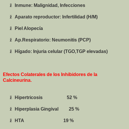
ž
Inmune: Malignidad, Infecciones
ž
Aparato reproductor: Infertilidad (H/M)
ž
Piel Alopecía
ž
Ap.Respiratorio: Neumonitis (PCP)
ž
Hígado: Inj
uria celular (TGO,TGP elevadas)
Efectos Colaterales de los Inhibidores de la
Calcineurina.
ž
Hipertricosis
52 %
ž
Hiperplasia Gingival
25 %
ž
HTA
19 %