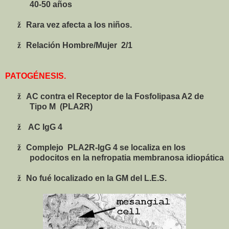
40-50 a
ños
ž
Rara vez afecta a los niños.
ž
Relación Hombre
/Mujer
2/1
PATOGÉNESIS.
ž
AC contra el Receptor de la Fosfolipasa A2 de
Tipo M
(PLA2R)
ž
AC IgG 4
ž
Complejo
PLA2R-IgG 4 se localiza en los
podocitos en la nefropatia membranosa idiopática
ž
No fué localizado en la GM del L.E.S.