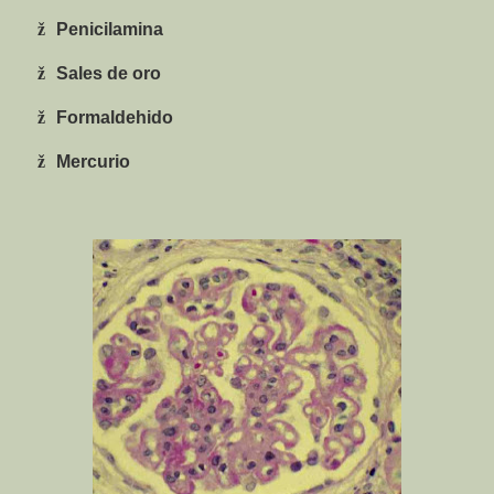
ž
Penicilamina
ž
Sales de oro
ž
Formaldehido
ž
Mercurio