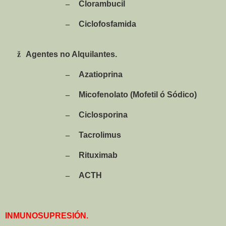
–
Clorambucil
–
Ciclofosfamida
ž
Agentes no Alquilantes.
–
Azatioprina
–
Micofenolato (Mofetil ó Sódico)
–
Ciclosporina
–
Tacrolimus
–
Rituximab
–
ACTH
INMUNOSUPRESIÓN.