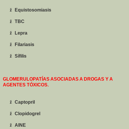
ž
Equistosomiasis
ž
TBC
ž
Lepra
ž
Filariasis
ž
Sífilis
GLOMERULOPATÍAS ASOCIADAS A DROGAS Y A
AGENTES TÓXICOS.
ž
Captopril
ž
Clopidogrel
ž
AINE