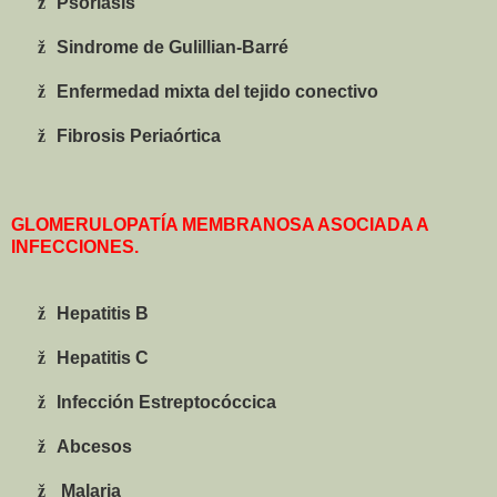
ž
Psoriasis
ž
Sindrome de Gulillian
-Barré
ž
Enfermedad mixta
del
tejido conectivo
ž
Fibrosis Periaórtica
GLOMERULOPATÍA MEMBRANOSA ASOCIADA A
INFECCIONES.
ž
Hepatitis B
ž
Hepatitis C
ž
Infección Estreptocóccica
ž
Abcesos
ž
Malaria