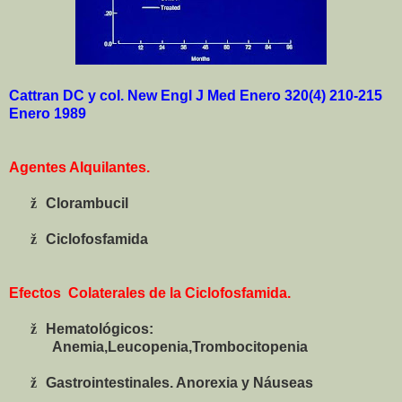
Cattran DC y col. New Engl J Med Enero 320(4) 210-215
Enero 1989
Agentes Alquilantes.
ž
Clorambucil
ž
Ciclofosfamida
Efectos
Colaterales de la Ciclofosfamida.
ž
Hematológicos:
Anemia,Leucopenia,Trombocitopenia
ž
Gastrointestinales. Anorexia y Náuseas