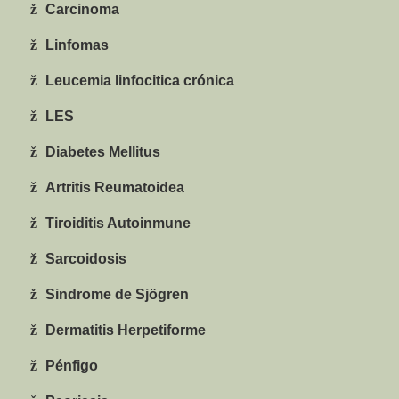
ž
Carcinoma
ž
Linfomas
ž
Leucemia linfocitica crónica
ž
LES
ž
Diabetes Mellitus
ž
Artritis Reumatoidea
ž
Tiroiditis Autoinmune
ž
Sarcoidosis
ž
Sindrome de Sj
ögren
ž
Dermatitis Herpetiforme
ž
Pénfigo