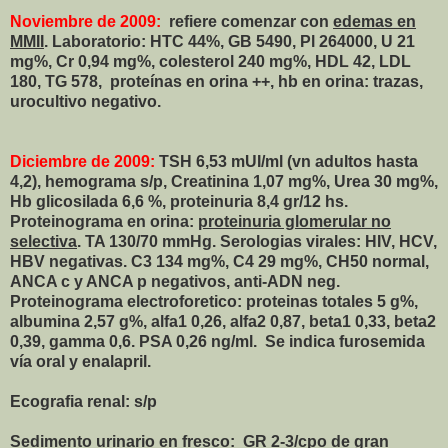
Noviembre de 2009:
refiere comenzar con
edemas en
MMII
. Laboratorio: HTC 44%, GB 5490, Pl 264000, U 21
mg%, Cr 0,94 mg%, colesterol 240 mg%, HDL 42, LDL
180, TG 578,
proteínas en orina ++, hb en orina: trazas,
urocultivo negativo.
Diciembre de 2009:
TSH 6,53 mUI/ml (vn adultos hasta
4,2), hemograma s/p, Creatinina 1,07 mg%, Urea 30 mg%,
Hb glicosilada 6,6 %, proteinuria 8,4 gr/12 hs.
Proteinograma en orina:
proteinuria glomerular no
selectiva
. TA 130/70 mmHg. Serologias virales: HIV, HCV,
HBV negativas. C3 134 mg%, C4 29 mg%, CH50 normal,
ANCA c y ANCA p negativos, anti-ADN neg.
Proteinograma electroforetico: proteinas totales 5 g%,
albumina 2,57 g%, alfa1 0,26, alfa2 0,87, beta1 0,33, beta2
0,39, gamma 0,6. PSA 0,26 ng/ml.
Se indica furosemida
vía oral y enalapril.
Ecografia renal: s/p
Sedimento urinario en fresco:
GR 2-3/cpo de gran