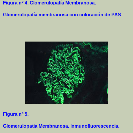
Figura nº 4. Glomerulopatía Membranosa.
Glomerulopatía membranosa con coloración de PAS.
Figura nº 5.
Glomerulopatía Membranosa. Inmunofluorescencia.