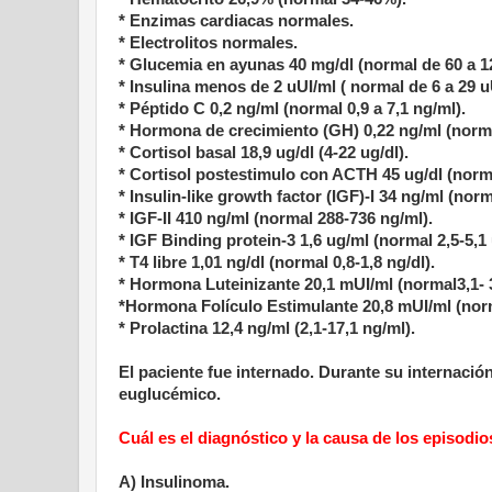
* Enzimas cardiacas normales.
* Electrolitos normales.
* Glucemia en ayunas 40 mg/dl (normal de 60 a 1
* Insulina menos de 2 uUI/ml ( normal de 6 a 29 u
* Péptido C 0,2 ng/ml (normal 0,9 a 7,1 ng/ml).
* Hormona de crecimiento (GH) 0,22 ng/ml (norma
* Cortisol basal 18,9 ug/dl (4-22 ug/dl).
* Cortisol postestimulo con ACTH 45 ug/dl (norma
* Insulin-like growth factor (IGF)-I 34 ng/ml (nor
* IGF-II 410 ng/ml (normal 288-736 ng/ml).
* IGF Binding protein-3 1,6 ug/ml (normal 2,5-5,1 
* T4 libre 1,01 ng/dl (normal 0,8-1,8 ng/dl).
* Hormona Luteinizante 20,1 mUI/ml (normal3,1- 
*Hormona Folículo Estimulante 20,8 mUI/ml (norm
* Prolactina 12,4 ng/ml (2,1-17,1 ng/ml).
El paciente fue internado. Durante su internaci
euglucémico.
Cuál es el diagnóstico y la causa de los episodi
A) Insulinoma.