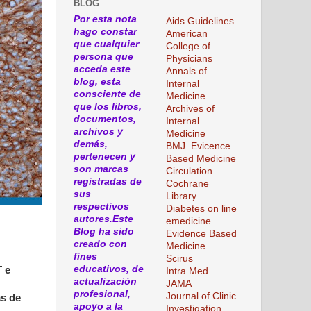
BLOG
Por esta nota
Aids Guidelines
hago constar
American
que cualquier
College of
persona que
Physicians
acceda este
Annals of
blog, esta
Internal
consciente de
Medicine
que los libros,
Archives of
documentos,
Internal
archivos y
Medicine
demás,
BMJ. Evicence
pertenecen y
Based Medicine
son marcas
Circulation
registradas de
Cochrane
sus
Library
respectivos
Diabetes on line
autores.Este
emedicine
Blog ha sido
Evidence Based
creado con
Medicine.
fines
Scirus
educativos, de
 e
Intra Med
actualización
JAMA
profesional,
Journal of Clinic
as de
apoyo a la
Investigation