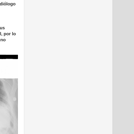
rdiólogo
sus
, por lo
 no