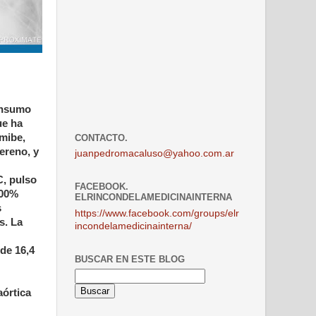
consumo
ue ha
mibe,
CONTACTO.
ereno, y
juanpedromacaluso@yahoo.com.ar
C, pulso
FACEBOOK.
100%
ELRINCONDELAMEDICINAINTERNA
s
https://www.facebook.com/groups/elr
s. La
incondelamedicinainterna/
de 16,4
BUSCAR EN ESTE BLOG
aórtica