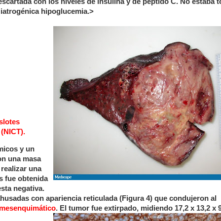
scartada con los niveles de insulina y de péptido C. No estaba
iatrogénica hipoglucemia.>
slotes
 (NICT).
micos y un
con una masa
 realizar una
s fue obtenida
sta negativa.
ahusadas con apariencia reticulada (Figura 4) que condujeron al
n mesenquimático
. El tumor fue extirpado, midiendo 17,2 x 13,2 x 