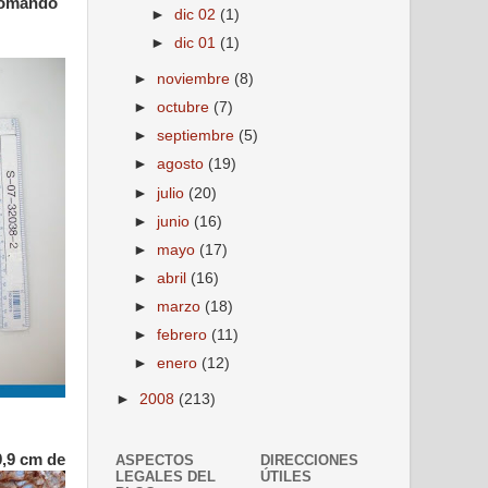
 tomando
►
dic 02
(1)
►
dic 01
(1)
►
noviembre
(8)
►
octubre
(7)
►
septiembre
(5)
►
agosto
(19)
►
julio
(20)
►
junio
(16)
►
mayo
(17)
►
abril
(16)
►
marzo
(18)
►
febrero
(11)
►
enero
(12)
►
2008
(213)
9,9 cm de
ASPECTOS
DIRECCIONES
LEGALES DEL
ÚTILES