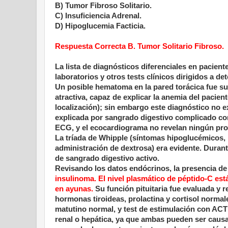
B) Tumor Fibroso Solitario.
C) Insuficiencia Adrenal.
D) Hipoglucemia Facticia.
Respuesta Correcta B. Tumor Solitario Fibroso.
La lista de diagnósticos diferenciales en pacie
laboratorios y otros tests clínicos dirigidos a d
Un posible hematoma en la pared torácica fue suge
atractiva, capaz de explicar la anemia del pacien
localización); sin embargo este diagnóstico no 
explicada por sangrado digestivo complicado con
ECG, y el ecocardiograma no revelan ningún pr
La tríada de Whipple (síntomas hipoglucémicos, b
administración de dextrosa) era evidente. Durante
de sangrado digestivo activo.
Revisando los datos endócrinos, la presencia d
insulinoma.
El nivel plasmático de péptido-C es
en ayunas.
Su función pituitaria fue evaluada y 
hormonas tiroideas, prolactina y cortisol normal
matutino normal, y test de estimulación con ACTH
renal o hepática, ya que ambas pueden ser causa