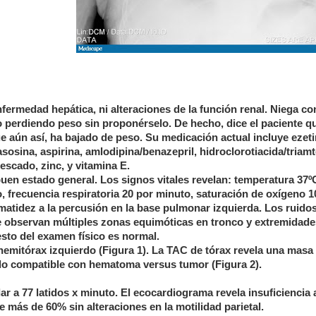
nfermedad hepática, ni alteraciones de la función renal. Niega 
do perdiendo peso sin proponérselo. De hecho, dice el paciente q
aún así, ha bajado de peso. Su medicación actual incluye ezeti
sosina, aspirina, amlodipina/benazepril, hidroclorotiacida/triamt
escado, zinc, y vitamina E.
 buen estado general. Los signos vitales revelan: temperatura 37º
, frecuencia respiratoria 20 por minuto, saturación de oxígeno 
matidez a la percusión en la base pulmonar izquierda. Los ruido
e observan múltiples zonas equimóticas en tronco y extremidade
resto del examen físico es normal.
hemitórax izquierdo (Figura 1). La TAC de tórax revela una masa 
erdo compatible con hematoma versus tumor (Figura 2).
ar a 77 latidos x minuto. El ecocardiograma revela insuficiencia 
 más de 60% sin alteraciones en la motilidad parietal.