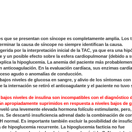
ntes que se presentan con síncope es completamente amplia. Los t
eterminar la causa de síncope no siempre identifican la causa.
rida por la interpretación inicial de la TAC, ya que era una hip
te y un posible efecto sobre la esfera cardiopulmonar (debido a 
explica la hipoglucemia. La anemia del paciente más probablemen
 anticoagulación. En la evaluación cardíaca, sus enzimas cardía
oceso agudo o anomalías de conducción.
ajos niveles de glucosa en sangre, y alivio de los síntomas con 
 la internación se retiró el anticoagulante y el paciente no tuvo
e
bajos niveles de insulina son incompatibles con el diagnóstico 
tán apropiadamente suprimidos en respuesta a niveles bajos de 
reveló una levemente elevada hormona folículo estimulante, pero,
es. Se descartó insuficiencia adrenal dado la combinación de cor
 normal. Es importante también excluir la posibilidad de insufic
 de hipoglucemia recurrente. La hipoglucemia facticia no fue