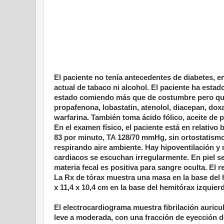
El paciente no tenía antecedentes de diabetes, e
actual de tabaco ni alcohol. El paciente ha esta
estado comiendo más que de costumbre pero que 
propafenona, lobastatin, atenolol, diacepan, doxa
warfarina. También toma ácido fólico, aceite de p
En el examen físico, el paciente está en relativo
83 por minuto, TA 128/70 mmHg, sin ortostatismo
respirando aire ambiente. Hay hipoventilación y 
cardiacos se escuchan irregularmente. En piel s
materia fecal es positiva para sangre oculta. El 
La Rx de tórax muestra una masa en la base del 
x 11,4 x 10,4 cm en la base del hemitórax izqui
El electrocardiograma muestra fibrilación auricul
leve a moderada, con una fracción de eyección de