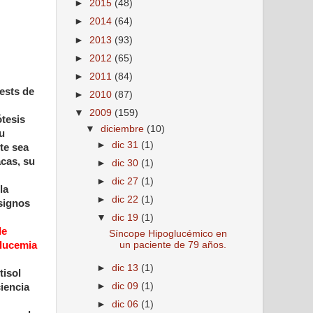
►
2015
(48)
►
2014
(64)
►
2013
(93)
►
2012
(65)
►
2011
(84)
ests de
►
2010
(87)
▼
2009
(159)
ótesis
▼
diciembre
(10)
su
►
dic 31
(1)
te sea
cas, su
►
dic 30
(1)
►
dic 27
(1)
la
►
dic 22
(1)
 signos
▼
dic 19
(1)
de
Síncope Hipoglucémico en
glucemia
un paciente de 79 años.
►
dic 13
(1)
tisol
►
dic 09
(1)
iencia
►
dic 06
(1)