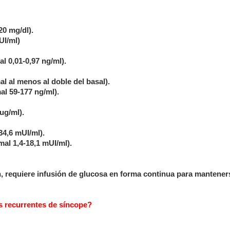
20 mg/dl).
UI/ml)
l 0,01-0,97 ng/ml).
l al menos al doble del basal).
mal 59-177 ng/ml).
ug/ml).
34,6 mUI/ml).
al 1,4-18,1 mUI/ml).
ón, requiere infusión de glucosa en forma continua para mantener
os recurrentes de síncope?