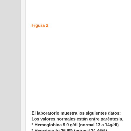
Figura 2
El laboratorio muestra los siguientes datos:
Los valores normales están entre paréntesis.
* Hemoglobina 9.0 g/dl (normal 13 a 14g/dl)
* Hematocrito 26,9% (normal 34-46%).