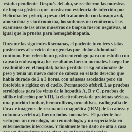
estaba pendiente. Después del alta, se recibieron las muestras
de biopsia gástrica que
mostraron evidencia de infección por
Helicobacter pylori; a pesar del tratamiento con lansoprazol,
amoxicilina y claritromicina, los síntomas no remitieron. Los
exámenes de las otras muestras de biopsia fueron negativas, al
igual que la prueba para hemoglobinopatía.
Durante las siguientes 6 semanas, el paciente tuvo tres visitas
posteriores al servicio de urgencias por
dolor abdominal
continuo. Fue referido un gastroenterólogo para un estudio con
cápsula endoscópica; los resultados fueron normales. Luego fue
readmitido en el hospital; había perdido 11 kg adicionales de
peso y tenía un nuevo dolor de cabeza en el lado derecho que
había durado de 2 a 3 horas, con náuseas asociadas pero sin
fotofobia o rigidez en el cuello. Permaneció afebril. Las pruebas
serológicas para los virus de la hepatitis A, B y C, pruebas de
sífilis e infección por VIH, la electtroforesis de proteínas séricas,
una punción lumbar, hemocultivos, urocultivos, radiografía de
tórax e imágenes de resonancia magnética (IRM) de la cabeza y
columna vertebral, fueron todos
normales.
El paciente fue
visto por un neurólogo, un reumatólogo, y un especialista en
enfermedades infecciosas. Y finalmente fue dado de alta a casa