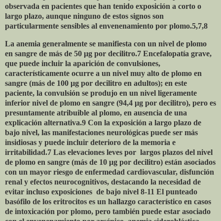
observada en pacientes que han tenido exposición a corto o
largo plazo, aunque ninguno de estos signos son
particularmente sensibles al envenenamiento por plomo.5,7,8
La anemia generalmente se manifiesta con un nivel de plomo
en sangre de más de 50 μg por decilitro.7 Encefalopatía grave,
que puede incluir la aparición de convulsiones,
característicamente ocurre a un nivel muy alto de plomo en
sangre (más de 100 μg por decilitro en adultos); en este
paciente, la convulsión se produjo en un nivel ligeramente
inferior nivel de plomo en sangre (94,4 μg por decilitro), pero es
presuntamente atribuible al plomo, en ausencia de una
explicación alternativa.9 Con la exposición a largo plazo de
bajo nivel, las manifestaciones neurológicas puede ser más
insidiosas y puede incluir deterioro de la memoria e
irritabilidad.7 Las elevaciones leves por
largos plazos del nivel
de plomo en sangre (más de 10 μg por decilitro) están asociados
con un mayor riesgo de enfermedad cardiovascular, disfunción
renal y efectos neurocognitivos, destacando la necesidad de
evitar incluso exposiciones
de bajo nivel 8-11 El punteado
basófilo de los eritrocitos es un hallazgo característico en casos
de intoxicación por plomo, pero también puede estar asociado