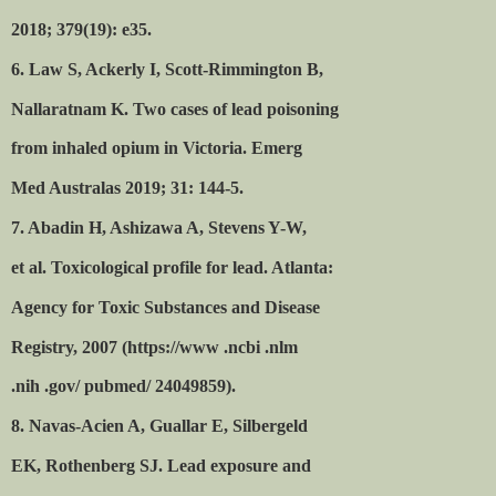
2018; 379(19): e35.
6. Law S, Ackerly I, Scott-Rimmington B,
Nallaratnam K. Two cases of lead poisoning
from inhaled opium in Victoria. Emerg
Med Australas 2019; 31: 144-5.
7. Abadin H, Ashizawa A, Stevens Y-W,
et al. Toxicological profile for lead. Atlanta:
Agency for Toxic Substances and Disease
Registry, 2007 (https://www .ncbi .nlm
.nih .gov/ pubmed/ 24049859).
8. Navas-Acien A, Guallar E, Silbergeld
EK, Rothenberg SJ. Lead exposure and