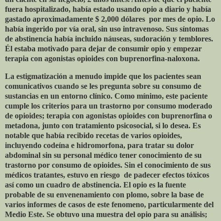
fuera hospitalizado, había estado usando opio a diario y había
gastado aproximadamente $ 2,000 dólares
por mes de opio. Lo
había ingerido por vía oral, sin uso intravenoso. Sus síntomas
de abstinencia había incluido náuseas, sudoración y temblores.
Él estaba motivado para dejar de consumir opio y empezar
terapia con agonistas opioides con buprenorfina-naloxona.
La estigmatización a menudo impide que los pacientes sean
comunicativos cuando se les pregunta sobre su consumo de
sustancias en un entorno clínico. Como mínimo, este paciente
cumple los criterios para un trastorno por consumo moderado
de opioides; terapia con agonistas opioides con buprenorfina o
metadona, junto con tratamiento psicosocial, si lo desea. Es
notable que había recibido recetas de varios opioides,
incluyendo codeína e hidromorfona, para tratar su dolor
abdominal sin su personal médico tener conocimiento de su
trastorno por consumo de opioides. Sin el conocimiento de sus
médicos tratantes, estuvo en riesgo
de padecer efectos tóxicos
así como un cuadro de abstinencia. El opio es la fuente
probable de su envenenamiento con plomo, sobre la base de
varios informes de casos de este fenomeno, particularmente del
Medio Este. Se obtuvo una muestra del opio para su análisis;