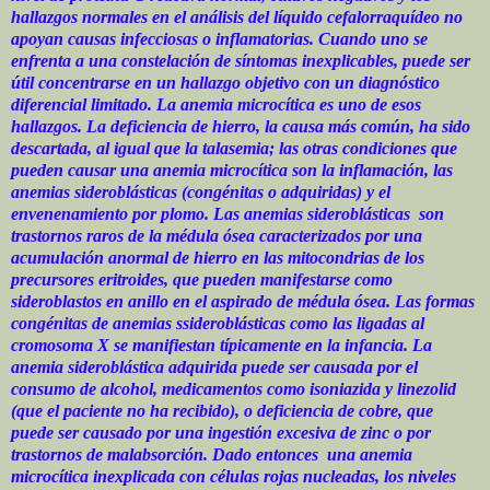
hallazgos normales en el análisis del líquido cefalorraquídeo no
apoyan causas infecciosas o inflamatorias. Cuando uno se
enfrenta a una constelación de síntomas inexplicables, puede ser
útil concentrarse en un hallazgo objetivo con un diagnóstico
diferencial limitado. La anemia microcítica es uno de esos
hallazgos. La deficiencia de hierro, la causa más común, ha sido
descartada, al igual que la talasemia; las otras condiciones que
pueden causar una anemia microcítica son la inflamación, las
anemias sideroblásticas (congénitas o adquiridas) y el
envenenamiento por plomo. Las anemias sideroblásticas
son
trastornos raros de la médula ósea caracterizados por una
acumulación anormal de hierro en las mitocondrias de los
precursores eritroides, que pueden manifestarse como
sideroblastos en anillo en el aspirado de médula ósea. Las formas
congénitas de anemias ssideroblásticas como las ligadas al
cromosoma X se manifiestan típicamente en la infancia. La
anemia sideroblástica adquirida puede ser causada por el
consumo de alcohol, medicamentos como isoniazida y linezolid
(que el paciente no ha recibido), o deficiencia de cobre, que
puede ser causado por una ingestión excesiva de zinc o por
trastornos de malabsorción. Dado entonces
una anemia
microcítica inexplicada con células rojas nucleadas, los niveles