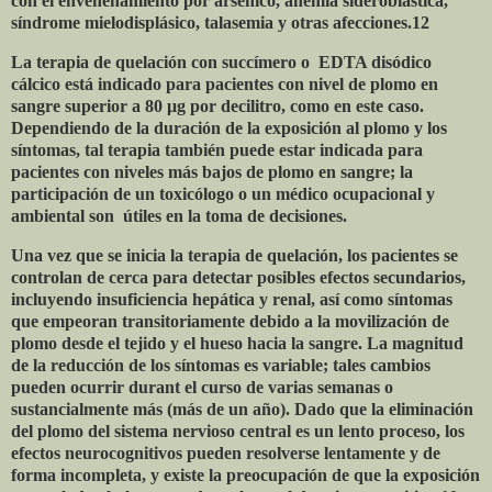
con el envenenamiento por arsénico, anemia sideroblástica,
síndrome mielodisplásico, talasemia y otras afecciones.12
La terapia de quelación con succímero o
EDTA disódico
cálcico está indicado para pacientes con nivel de plomo en
sangre superior a 80 μg por decilitro, como en este caso.
Dependiendo de la duración de la exposición al plomo y los
síntomas, tal terapia también puede estar indicada para
pacientes con niveles más bajos de plomo en sangre; la
participación de un toxicólogo o un médico ocupacional y
ambiental son
útiles en la toma de decisiones.
Una vez que se inicia la terapia de quelación, los pacientes se
controlan de cerca para detectar posibles efectos secundarios,
incluyendo insuficiencia hepática y renal, así como síntomas
que empeoran transitoriamente debido a la movilización de
plomo desde el tejido y el hueso hacia la sangre. La magnitud
de la reducción de los síntomas es variable; tales cambios
pueden ocurrir durant el curso de varias semanas o
sustancialmente más (más de un año). Dado que la eliminación
del plomo del sistema nervioso central es un lento proceso, los
efectos neurocognitivos pueden resolverse lentamente y de
forma incompleta, y existe la preocupación de que la exposición