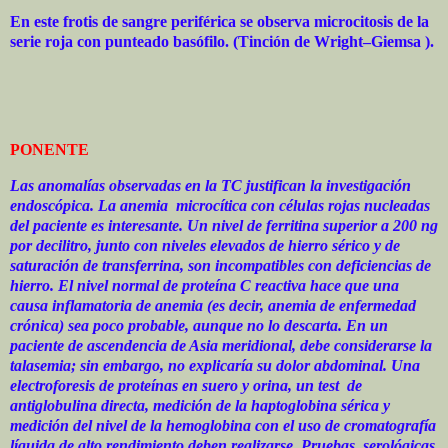
En este frotis de sangre periférica se observa microcitosis de la
serie roja con punteado basófilo. (Tinción de Wright–Giemsa ).
PONENTE
Las anomalías observadas en la TC justifican la investigación
endoscópica. La anemia
microcítica con células rojas nucleadas
del paciente es interesante. Un nivel de ferritina superior a 200 ng
por decilitro, junto con niveles elevados de hierro sérico y de
saturación de transferrina, son incompatibles con deficiencias de
hierro. El nivel normal de proteína C reactiva hace que una
causa inflamatoria de anemia (es decir, anemia de enfermedad
crónica) sea poco probable, aunque no lo descarta. En un
paciente de ascendencia de Asia meridional, debe considerarse la
talasemia; sin embargo, no explicaría su dolor abdominal. Una
electroforesis de proteínas en suero y orina, un test
de
antiglobulina directa, medición de la haptoglobina sérica y
medición del nivel de la hemoglobina con el uso de cromatografía
líquida de alto rendimiento deben realizarse. Pruebas
serológicas