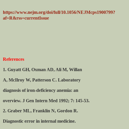
https://www.nejm.org/doi/full/10.1056/NEJMcps1900799?
af=R&rss=currentIssue
References
1. Guyatt GH, Oxman AD, Ali M, Willan
A, McIlroy W, Patterson C. Laboratory
diagnosis of iron-deficiency anemia: an
overview. J Gen Intern Med 1992; 7: 145-53.
2. Graber ML, Franklin N, Gordon R.
Diagnostic error in internal medicine.