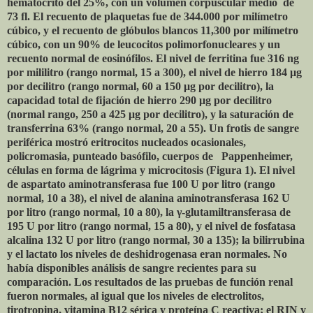
hematocrito del 25%, con un volumen corpuscular medio
de
73 fl. El recuento de plaquetas fue de 344.000 por milímetro
cúbico, y el recuento de glóbulos blancos 11,300 por milímetro
cúbico, con un 90% de leucocitos polimorfonucleares y un
recuento normal de eosinófilos. El nivel de ferritina fue 316 ng
por mililitro (rango normal, 15 a 300), el nivel de hierro 184 μg
por decilitro (rango normal, 60 a 150 μg por decilitro), la
capacidad total de fijación de hierro 290 μg por decilitro
(normal rango, 250 a 425 μg por decilitro), y la saturación de
transferrina 63% (rango normal, 20 a 55). Un frotis de sangre
periférica mostró eritrocitos nucleados ocasionales,
policromasia, punteado basófilo, cuerpos de
Pappenheimer,
células en forma de lágrima y microcitosis (Figura 1). El nivel
de aspartato aminotransferasa fue 100 U por litro (rango
normal, 10 a 38), el nivel de alanina aminotransferasa 162 U
por litro (rango normal, 10 a 80), la γ-glutamiltransferasa de
195 U por litro (rango normal, 15 a 80), y el nivel de fosfatasa
alcalina 132 U por litro (rango normal, 30 a 135); la bilirrubina
y el lactato los niveles de deshidrogenasa eran normales. No
había disponibles análisis de sangre recientes para su
comparación. Los resultados de las pruebas de función renal
fueron normales, al igual que los niveles de electrolitos,
tirotropina, vitamina B12 sérica y proteína C reactiva; el RIN y