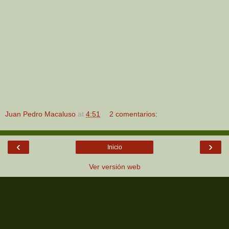
Juan Pedro Macaluso
at
4:51
2 comentarios:
‹
›
Inicio
Ver versión web