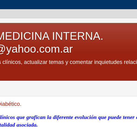
MEDICINA INTERNA.
@yahoo.com.ar
s clínicos, actualizar temas y comentar inquietudes relac
iabético.
clínicos que grafican la diferente evolución que puede tener 
talidad asociada.