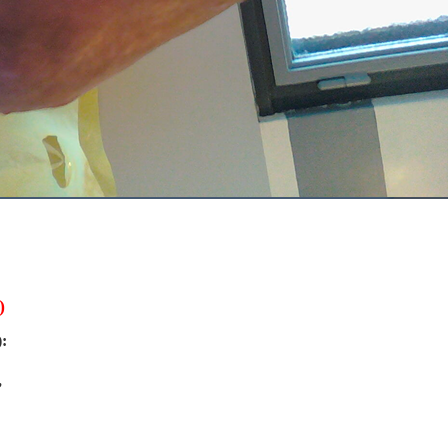
)
):
,