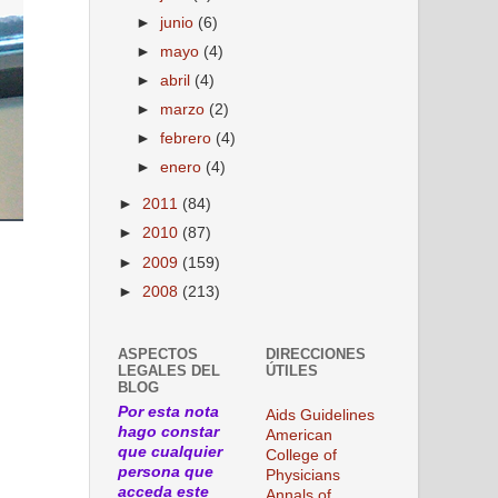
►
junio
(6)
►
mayo
(4)
►
abril
(4)
►
marzo
(2)
►
febrero
(4)
►
enero
(4)
►
2011
(84)
►
2010
(87)
►
2009
(159)
►
2008
(213)
ASPECTOS
DIRECCIONES
LEGALES DEL
ÚTILES
BLOG
Por esta nota
Aids Guidelines
hago constar
American
que cualquier
College of
persona que
Physicians
acceda este
Annals of