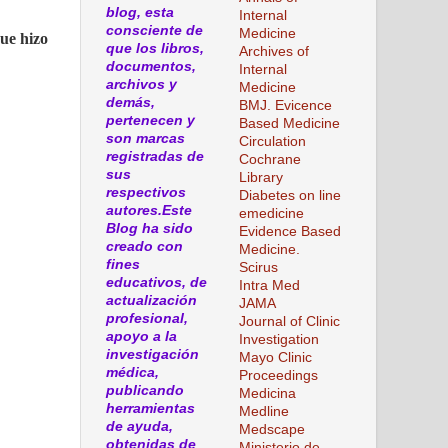
blog, esta
Internal
consciente de
Medicine
ue hizo
que los libros,
Archives of
documentos,
Internal
archivos y
Medicine
demás,
BMJ. Evicence
pertenecen y
Based Medicine
son marcas
Circulation
registradas de
Cochrane
sus
Library
respectivos
Diabetes on line
autores.Este
emedicine
Blog ha sido
Evidence Based
creado con
Medicine.
fines
Scirus
educativos, de
Intra Med
actualización
JAMA
profesional,
Journal of Clinic
apoyo a la
Investigation
investigación
Mayo Clinic
médica,
Proceedings
publicando
Medicina
herramientas
Medline
de ayuda,
Medscape
obtenidas de
Ministerio de