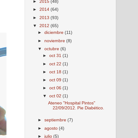
►
2015
(48)
►
2014
(64)
►
2013
(93)
▼
2012
(65)
►
diciembre
(11)
►
noviembre
(8)
▼
octubre
(6)
►
oct 31
(1)
►
oct 22
(1)
►
oct 18
(1)
►
oct 09
(1)
►
oct 06
(1)
▼
oct 02
(1)
Ateneo "Hospital Pintos"
22/09/2012. Pie Diabético.
►
septiembre
(7)
►
agosto
(4)
►
julio
(5)