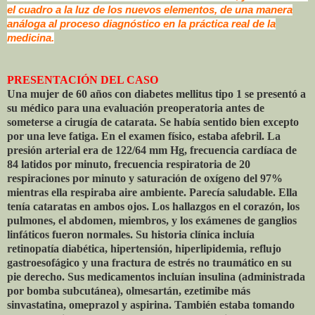
el cuadro a la luz de los nuevos elementos, de una manera
análoga al proceso diagnóstico en la práctica real de la
medicina.
PRESENTACIÓN DEL CASO
Una mujer de 60 años con diabetes mellitus tipo 1 se presentó a
su médico para una evaluación preoperatoria antes de
someterse a cirugía de catarata. Se había sentido bien excepto
por una leve fatiga. En el examen físico, estaba afebril. La
presión arterial era de 122/64 mm Hg, frecuencia cardíaca de
84 latidos por minuto, frecuencia respiratoria de 20
respiraciones por minuto y saturación de oxígeno del 97%
mientras ella respiraba aire ambiente. Parecía saludable. Ella
tenía cataratas en ambos ojos. Los hallazgos en el corazón, los
pulmones, el abdomen, miembros, y los exámenes de ganglios
linfáticos fueron normales. Su historia clínica incluía
retinopatía diabética, hipertensión, hiperlipidemia, reflujo
gastroesofágico y una fractura de estrés no traumático en su
pie derecho. Sus medicamentos incluían insulina (administrada
por bomba subcutánea), olmesartán, ezetimibe más
sinvastatina, omeprazol y aspirina. También estaba tomando