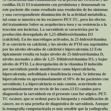
costillas.10,11 El tratamiento con prednisona y denosumab en
este paciente dio como resultado una resolución de los síntomas
y una correspondiente disminución de la actividad metabólica,
tal como se muestra en los escáneres PET-TC, pero los efectos
del tratamiento Sobre su arquitectura ósea y su resistencia a la
tracción son inciertas. La sarcoidosis se caracteriza por la
producción desregulada de 1,25-dihidroxivitamina D3
(calcitriol). En los macrófagos activados, la 25-hidroxivitamina
D se convierte en calcitriol, y los niveles de PTH son suprimidos
por los niveles elevados de calcitriol e hipercalcemia.12 Esto
típicamente resulta en bajos niveles de 25-hidroxivitamina D,
niveles normales a altos de 1,25- Dihidroxivitamina D3, y bajos
niveles de PTH. La desregulación de la vitamina D inducida
por sarcoidosis puede manifestarse como hipercalciuria,
hipercalcemia, nefrolitiasis e insuficiencia renal. Se informa de
hipercalcemia en aproximadamente el 10% de los pacientes con
sarcoidosis; La hipercalciuria es más común, ocurriendo en
aproximadamente un tercio de los casos.13 El camino para
diagnosticar la sarcoidosis en el presente caso fue atípico. PET-
TC escáner, que se ordenó para la búsqueda y estadificación de
cáncer, no es una prueba de diagnóstico de sarcoidosis. Aunque
la tomografía computarizada es más sensible que la radiografía