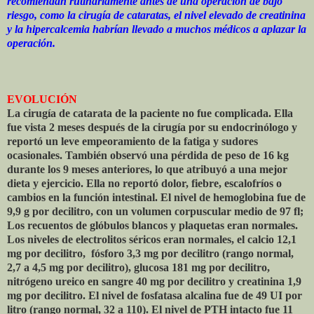
recomiendan rutinariamente antes de una operación de bajo
riesgo, como la cirugía de cataratas, el nivel elevado de creatinina
y la hipercalcemia habrían llevado a muchos médicos a aplazar la
operación.
EVOLUCIÓN
La cirugía de catarata de la paciente no fue complicada. Ella
fue vista 2 meses después de la cirugía por su endocrinólogo y
reportó un leve empeoramiento de la fatiga y sudores
ocasionales. También observó una pérdida de peso de 16 kg
durante los 9 meses anteriores, lo que atribuyó a una mejor
dieta y ejercicio. Ella no reportó dolor, fiebre, escalofríos o
cambios en la función intestinal. El nivel de hemoglobina fue de
9,9 g por decilitro, con un volumen corpuscular medio de 97 fl;
Los recuentos de glóbulos blancos y plaquetas eran normales.
Los niveles de electrolitos séricos eran normales, el calcio 12,1
mg por decilitro, fósforo 3,3 mg por decilitro (rango normal,
2,7 a 4,5 mg por decilitro), glucosa 181 mg por decilitro,
nitrógeno ureico en sangre 40 mg por decilitro y creatinina 1,9
mg por decilitro. El nivel de fosfatasa alcalina fue de 49 UI por
litro (rango normal, 32 a 110). El nivel de PTH intacto fue 11