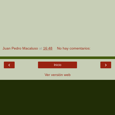
Juan Pedro Macaluso
at
16:48
No hay comentarios:
‹
›
Inicio
Ver versión web