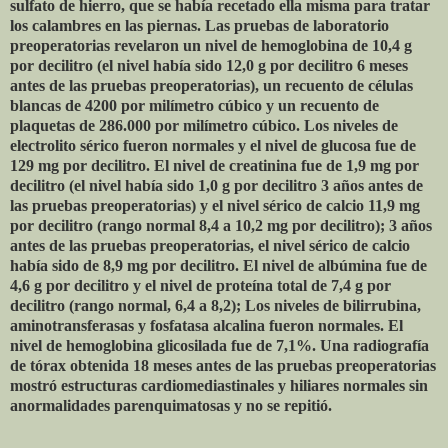
sulfato de hierro, que se había recetado ella misma para tratar
los calambres en las piernas. Las pruebas de laboratorio
preoperatorias revelaron un nivel de hemoglobina de 10,4 g
por decilitro (el nivel había sido 12,0 g por decilitro 6 meses
antes de las pruebas preoperatorias), un recuento de células
blancas de 4200 por milímetro cúbico y un recuento de
plaquetas de 286.000 por milímetro cúbico. Los niveles de
electrolito sérico fueron normales y el nivel de glucosa fue de
129 mg por decilitro. El nivel de creatinina fue de 1,9 mg por
decilitro (el nivel había sido 1,0 g por decilitro 3 años antes de
las pruebas preoperatorias) y el nivel sérico de calcio 11,9 mg
por decilitro (rango normal 8,4 a 10,2 mg por decilitro); 3 años
antes de las pruebas preoperatorias, el nivel sérico de calcio
había sido de 8,9 mg por decilitro. El nivel de albúmina fue de
4,6 g por decilitro y el nivel de proteína total de 7,4 g por
decilitro (rango normal, 6,4 a 8,2); Los niveles de bilirrubina,
aminotransferasas y fosfatasa alcalina fueron normales. El
nivel de hemoglobina glicosilada fue de 7,1%. Una radiografía
de tórax obtenida 18 meses antes de las pruebas preoperatorias
mostró estructuras cardiomediastinales y hiliares normales sin
anormalidades parenquimatosas y no se repitió.