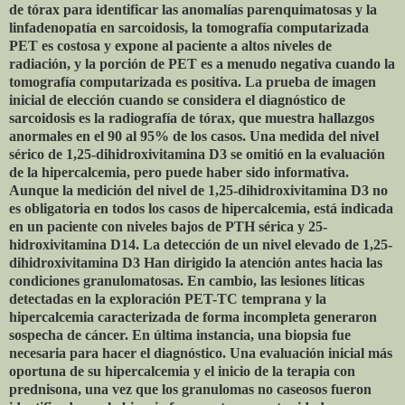
de tórax para identificar las anomalías parenquimatosas y la
linfadenopatía en sarcoidosis, la tomografía computarizada
PET es costosa y expone al paciente a altos niveles de
radiación, y la porción de PET es a menudo negativa cuando la
tomografía computarizada es positiva. La prueba de imagen
inicial de elección cuando se considera el diagnóstico de
sarcoidosis es la radiografía de tórax, que muestra hallazgos
anormales en el 90 al 95% de los casos. Una medida del nivel
sérico de 1,25-dihidroxivitamina D3 se omitió en la evaluación
de la hipercalcemia, pero puede haber sido informativa.
Aunque la medición del nivel de 1,25-dihidroxivitamina D3 no
es obligatoria en todos los casos de hipercalcemia, está indicada
en un paciente con niveles bajos de PTH sérica y 25-
hidroxivitamina D14. La detección de un nivel elevado de 1,25-
dihidroxivitamina D3 Han dirigido la atención antes hacia las
condiciones granulomatosas. En cambio, las lesiones líticas
detectadas en la exploración PET-TC temprana y la
hipercalcemia caracterizada de forma incompleta generaron
sospecha de cáncer. En última instancia, una biopsia fue
necesaria para hacer el diagnóstico. Una evaluación inicial más
oportuna de su hipercalcemia y el inicio de la terapia con
prednisona, una vez que los granulomas no caseosos fueron