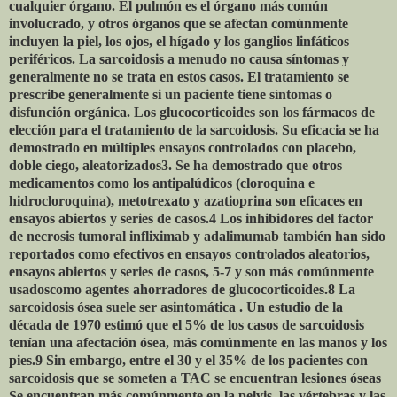
cualquier órgano. El pulmón es el órgano más común
involucrado, y otros órganos que se afectan comúnmente
incluyen la piel, los ojos, el hígado y los ganglios linfáticos
periféricos. La sarcoidosis a menudo no causa síntomas y
generalmente no se trata en estos casos. El tratamiento se
prescribe generalmente si un paciente tiene síntomas o
disfunción orgánica. Los glucocorticoides son los fármacos de
elección para el tratamiento de la sarcoidosis. Su eficacia se ha
demostrado en múltiples ensayos controlados con placebo,
doble ciego, aleatorizados3. Se ha demostrado que otros
medicamentos como los antipalúdicos (cloroquina e
hidrocloroquina), metotrexato y azatioprina son eficaces en
ensayos abiertos y series de casos.4 Los inhibidores del factor
de necrosis tumoral infliximab y adalimumab también han sido
reportados como efectivos en ensayos controlados aleatorios,
ensayos abiertos y series de casos, 5-7 y son más comúnmente
usados ​​como agentes ahorradores de glucocorticoides.8 La
sarcoidosis ósea suele ser asintomática . Un estudio de la
década de 1970 estimó que el 5% de los casos de sarcoidosis
tenían una afectación ósea, más comúnmente en las manos y los
pies.9 Sin embargo, entre el 30 y el 35% de los pacientes con
sarcoidosis que se someten a TAC se encuentran lesiones óseas
Se encuentran más comúnmente en la pelvis, las vértebras y las