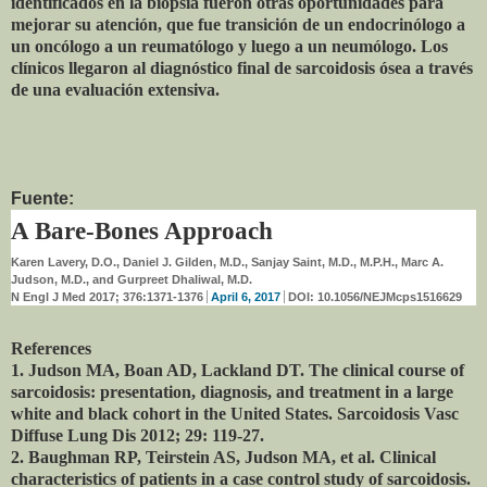
identificados en la biopsia fueron otras oportunidades para
mejorar su atención, que fue transición de un endocrinólogo a
un oncólogo a un reumatólogo y luego a un neumólogo. Los
clínicos llegaron al diagnóstico final de sarcoidosis ósea a través
de una evaluación extensiva.
Fuente:
A Bare-Bones Approach
Karen Lavery, D.O., Daniel J. Gilden, M.D., Sanjay Saint, M.D., M.P.H., Marc A.
Judson, M.D., and Gurpreet Dhaliwal, M.D.
N Engl J Med 2017; 376:1371-1376
April 6, 2017
DOI: 10.1056/NEJMcps1516629
References
1. Judson MA, Boan AD, Lackland DT. The clinical course of
sarcoidosis: presentation, diagnosis, and treatment in a large
white and black cohort in the United States. Sarcoidosis Vasc
Diffuse Lung Dis 2012; 29: 119-27.
2. Baughman RP, Teirstein AS, Judson MA, et al. Clinical
characteristics of patients in a case control study of sarcoidosis.