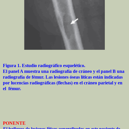
Figura 1. Estudio radiográfico esquelético.
El panel A muestra una radiografía de cráneo y el panel B una
radiografía de fémur. Las lesiones óseas líticas están indicadas
por lucencias radiográficas (flechas) en el cráneo parietal y en
el fémur.
PONENTE
El hallazgo de lesiones líticas generalizadas en este paciente de