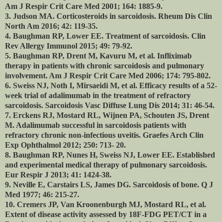
Am J Respir Crit Care Med 2001; 164: 1885-9.
3. Judson MA. Corticosteroids in sarcoidosis. Rheum Dis Clin
North Am 2016; 42: 119-35.
4. Baughman RP, Lower EE. Treatment of sarcoidosis. Clin
Rev Allergy Immunol 2015; 49: 79-92.
5. Baughman RP, Drent M, Kavuru M, et al. Infliximab
therapy in patients with chronic sarcoidosis and pulmonary
involvement. Am J Respir Crit Care Med 2006; 174: 795-802.
6. Sweiss NJ, Noth I, Mirsaeidi M, et al. Efficacy results of a 52-
week trial of adalimumab in the treatment of refractory
sarcoidosis. Sarcoidosis Vasc Diffuse Lung Dis 2014; 31: 46-54.
7. Erckens RJ, Mostard RL, Wijnen PA, Schouten JS, Drent
M. Adalimumab successful in sarcoidosis patients with
refractory chronic non-infectious uveitis. Graefes Arch Clin
Exp Ophthalmol 2012; 250: 713- 20.
8. Baughman RP, Nunes H, Sweiss NJ, Lower EE. Established
and experimental medical therapy of pulmonary sarcoidosis.
Eur Respir J 2013; 41: 1424-38.
9. Neville E, Carstairs LS, James DG. Sarcoidosis of bone. Q J
Med 1977; 46: 215-27.
10. Cremers JP, Van Kroonenburgh MJ, Mostard RL, et al.
Extent of disease activity assessed by 18F-FDG PET/CT in a