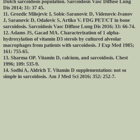
Dutch sarcoidosis population. Sarcoidosis Vasc Diffuse Lung
Dis 2014; 31: 37 45.
11. Grozdic Milojevic I, Sobic-Saranovic D, Videnovic-Ivanov
J, Saranovic D, Odalovic S, Artiko V. FDG PET/CT in bone
sarcoidosis. Sarcoidosis Vasc Diffuse Lung Dis 2016; 33: 66-74.
12. Adams JS, Gacad MA. Characterization of 1 alpha-
hydroxylation of vitamin D3 sterols by cultured alveolar
macrophages from patients with sarcoidosis. J Exp Med 1985;
161: 755-65.
13. Sharma OP. Vitamin D, calcium, and sarcoidosis. Chest
1996; 109: 535-9.
14. Sodhi A, Aldrich T. Vitamin D supplementation: not so
simple in sarcoidosis.
Am J Med Sci 2016; 352: 252-7.