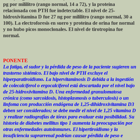
pg por mililitro (rango normal, 14 a 72), y la proteína
relacionada con PTH fue indetectable. El nivel de 25-
hidroxivitamina D fue 27 ng por mililitro (rango normal, 30 a
100). La electroforesis en suero y proteína de orina fue normal
y no hubo picos monoclonales. El nivel de tirotropina fue
normal.
PONENTE
La fatiga, el sudor y la pérdida de peso de la paciente sugieren un
trastorno sistémico. El bajo nivel de PTH excluye el
hiperparatiroidismo. La hipervitaminosis D debida a la ingestión
de colecalciferol o ergocalciferol está descartada por el nivel bajo
de 25-hidroxivitamina D. Una enfermedad granulomatosa
crónica (como sarcoidosis, histoplasmosis o tuberculosis) o un
linfoma con producción endógena de 1,25-dihidroxivitamina D3
deben ser considerados; se debe medir el nivel de 1,25 vitamina D
y realizar radiografías de tórax para evaluar esta posibilidad. Su
historia de diabetes mellitus tipo 1 aumenta la preocupación por
otras enfermedades autoinmunes. El hipertiroidismo y la
insuficiencia suprarrenal podrían causar pérdida de peso e