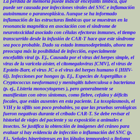
La pérdida de memoria puede indicar encefalitis límbica, que
puede ser causada por infecciones virales del SNC e inflamación
autoinmune o paraneoplásica. Aunque se ha informado
inflamación de las estructuras límbicas que se muestran en la
resonancia magnética en asociación con el síndrome de
neurotoxicidad asociado con células efectoras inmunes, el tiempo
transcurrido desde la infusión de CAR-T hace que este síndrome
sea poco probable. Dado su estado inmunodeprimido, ahora me
preocupa más la posibilidad de infección, especialmente
encefalitis viral (p. Ej., Causada por el virus del herpes simple, el
virus de la varicela-zóster, el citomegalovirus [CMV], el virus de
Epstein-Barr, el virus JC o el virus del herpes humano 6 [HHV-
6]). Infecciones por hongos (p. Ej., Especies de Aspergillus o
Cryptococcus neoformans) y meningitis tuberculosa o bacteriana
(p. ej., Listeria monocytogenes ), pero generalmente se
manifiestan con otros síntomas, como fiebre, cefalea y déficits
focales, que están ausentes en esta paciente. La toxoplasmosis, el
VIH y la sífilis son poco probables, ya que las pruebas serológicas
fueron negativas durante el cribado CAR-T. Se debe revisar el
historial de viajes del paciente y su exposición a animales e
insectos. Se justifica la obtención de imágenes del cráneo para
evaluar si hay evidencia de infección o inflamación del SNC (p.
Ej., Señales hiperintensas en los lóbulos temporales) o linfoma