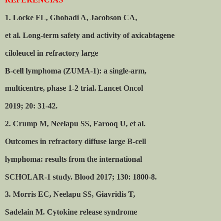
1. Locke FL, Ghobadi A, Jacobson CA,
et al.
Long-term safety and activity of axicabtagene
ciloleucel in refractory large
B-cell lymphoma (ZUMA-1): a single-arm,
multicentre, phase 1-2 trial. Lancet Oncol
2019; 20: 31-42.
2. Crump M, Neelapu SS, Farooq U, et al.
Outcomes in refractory diffuse large B-cell
lymphoma: results from the international
SCHOLAR-1 study. Blood 2017; 130: 1800-8.
3. Morris EC, Neelapu SS, Giavridis T,
Sadelain M. Cytokine release syndrome