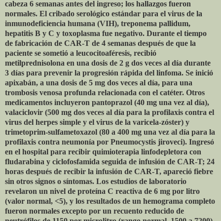
cabeza 6 semanas antes del ingreso; los hallazgos fueron
normales. El cribado serológico estándar para el virus de la
inmunodeficiencia humana (VIH), treponema pallidum,
hepatitis B y C y toxoplasma fue negativo. Durante el tiempo
de fabricación de CAR-T de 4 semanas después de que la
paciente se sometió a leucocitoaféresis, recibió
metilprednisolona en una dosis de 2 g dos veces al día durante
3 días para prevenir la progresión rápida del linfoma. Se inició
apixabán, a una dosis de 5 mg dos veces al día, para una
trombosis venosa profunda relacionada con el catéter. Otros
medicamentos incluyeron pantoprazol (40 mg una vez al día),
valaciclovir (500 mg dos veces al día para la profilaxis contra el
virus del herpes simple y el virus de la varicela-zóster) y
trimetoprim-sulfametoxazol (80 a 400 mg una vez al día para la
profilaxis contra neumonía por Pneumocystis jiroveci). Ingresó
en el hospital para recibir quimioterapia linfodepletora con
fludarabina y ciclofosfamida seguida de infusión de CAR-T; 24
horas después de recibir la infusión de CAR-T, apareció fiebre
sin otros signos o síntomas. Los estudios de laboratorio
revelaron un nivel de proteína C reactiva de 6 mg por litro
(valor normal, <5), y los resultados de un hemograma completo
fueron normales excepto por un recuento reducido de
neutrófilos de 1150 por microlitro (rango normal, 1500 a 7200).