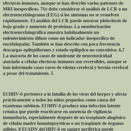
efectoras inmunes, aunque se han descrito varios patrones de
MRI inespecíficos. 7Se debe considerar el análisis de LCR o un
electroencefalograma (EEG) si los síntomas no se resuelven
rápidamente. El análisis del LCR puede mostrar pleiocitosis de
bajo grado y aumento de proteínas. La monitorización
electroencefalográfica muestra habitualmente un
enlentecimiento difuso como un indicador inespecífico de
encefalopatía; También se han descrito con poca frecuencia
descargas epileptiformes y estado epiléptico no convulsivo. 6,7
La mayoría de los casos de síndrome de neurotoxicidad
asociado a células efectoras inmunes son reversibles, aunque se
han informado casos raros de edema cerebral y hernia cerebral
a pesar del tratamiento. 5
El HHV-6 pertenece a la familia de los virus del herpes y afecta
prácticamente a todos los niños pequeños como causa del
exantema subitum. El HHV-6 produce una infección latente
crónica que puede reactivarse en ausencia de vigilancia
inmunitaria, especialmente después de un trasplante alogénico
de células madre hematopoyéticas o un trasplante de órganos
sólidos. 8 El ADN del HHV-6 en sangre periférica puede