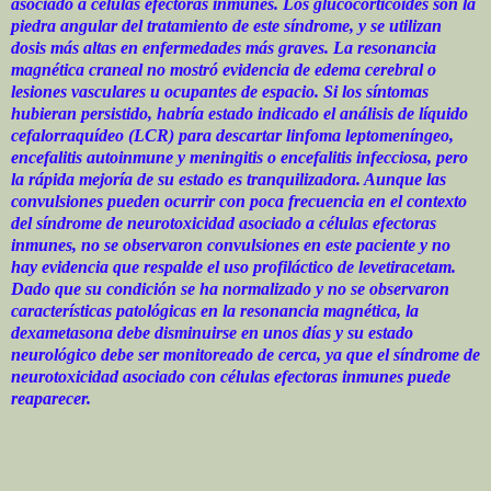
asociado a células efectoras inmunes. Los glucocorticoides son la
piedra angular del tratamiento de este síndrome, y se utilizan
dosis más altas en enfermedades más graves. La resonancia
magnética craneal no mostró evidencia de edema cerebral o
lesiones vasculares u ocupantes de espacio. Si los síntomas
hubieran persistido, habría estado indicado el análisis de líquido
cefalorraquídeo (LCR) para descartar linfoma leptomeníngeo,
encefalitis autoinmune y meningitis o encefalitis infecciosa, pero
la rápida mejoría de su estado es tranquilizadora. Aunque las
convulsiones pueden ocurrir con poca frecuencia en el contexto
del síndrome de neurotoxicidad asociado a células efectoras
inmunes, no se observaron convulsiones en este paciente y no
hay evidencia que respalde el uso profiláctico de levetiracetam.
Dado que su condición se ha normalizado y no se observaron
características patológicas en la resonancia magnética, la
dexametasona debe disminuirse en unos días y su estado
neurológico debe ser monitoreado de cerca, ya que el síndrome de
neurotoxicidad asociado con células efectoras inmunes puede
reaparecer.