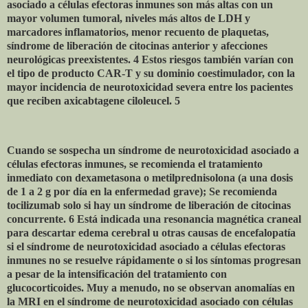
asociado a células efectoras inmunes son más altas con un
mayor volumen tumoral, niveles más altos de LDH y
marcadores inflamatorios, menor recuento de plaquetas,
síndrome de liberación de citocinas anterior y afecciones
neurológicas preexistentes. 4 Estos riesgos también varían con
el tipo de producto CAR-T y su dominio coestimulador, con la
mayor incidencia de neurotoxicidad severa entre los pacientes
que reciben axicabtagene ciloleucel. 5
Cuando se sospecha un síndrome de neurotoxicidad asociado a
células efectoras inmunes, se recomienda el tratamiento
inmediato con dexametasona o metilprednisolona (a una dosis
de 1 a 2 g por día en la enfermedad grave); Se recomienda
tocilizumab solo si hay un síndrome de liberación de citocinas
concurrente. 6 Está indicada una resonancia magnética craneal
para descartar edema cerebral u otras causas de encefalopatía
si el síndrome de neurotoxicidad asociado a células efectoras
inmunes no se resuelve rápidamente o si los síntomas progresan
a pesar de la intensificación del tratamiento con
glucocorticoides. Muy a menudo, no se observan anomalías en
la MRI en el síndrome de neurotoxicidad asociado con células