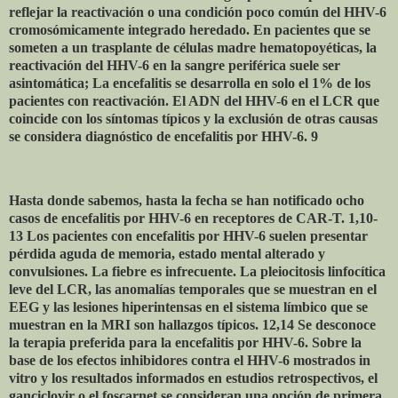
reflejar la reactivación o una condición poco común del HHV-6
cromosómicamente integrado heredado. En pacientes que se
someten a un trasplante de células madre hematopoyéticas, la
reactivación del HHV-6 en la sangre periférica suele ser
asintomática; La encefalitis se desarrolla en solo el 1% de los
pacientes con reactivación. El ADN del HHV-6 en el LCR que
coincide con los síntomas típicos y la exclusión de otras causas
se considera diagnóstico de encefalitis por HHV-6. 9
Hasta donde sabemos, hasta la fecha se han notificado ocho
casos de encefalitis por HHV-6 en receptores de CAR-T. 1,10-
13 Los pacientes con encefalitis por HHV-6 suelen presentar
pérdida aguda de memoria, estado mental alterado y
convulsiones. La fiebre es infrecuente. La pleiocitosis linfocítica
leve del LCR, las anomalías temporales que se muestran en el
EEG y las lesiones hiperintensas en el sistema límbico que se
muestran en la MRI son hallazgos típicos. 12,14 Se desconoce
la terapia preferida para la encefalitis por HHV-6. Sobre la
base de los efectos inhibidores contra el HHV-6 mostrados in
vitro y los resultados informados en estudios retrospectivos, el
ganciclovir o el foscarnet se consideran una opción de primera