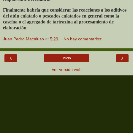
Finalmente habría que considerar las reacciones a los aditivos
del atún enlatado o pescados enlatados en general como la
caseína o el agregado de tartrazina al procesamiento de
elaboración.
Juan Pedro Macaluso
at
5:29
No hay comentarios:
‹
›
Inicio
Ver versión web