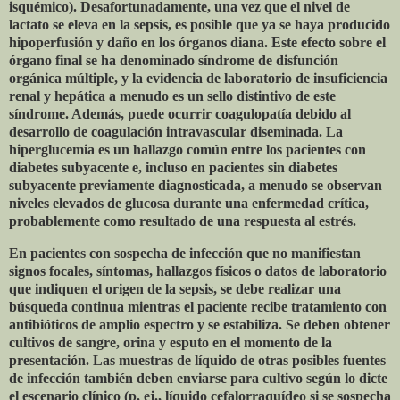
isquémico). Desafortunadamente, una vez que el nivel de
lactato se eleva en la sepsis, es posible que ya se haya producido
hipoperfusión y daño en los órganos diana. Este efecto sobre el
órgano final se ha denominado síndrome de disfunción
orgánica múltiple, y la evidencia de laboratorio de insuficiencia
renal y hepática a menudo es un sello distintivo de este
síndrome. Además, puede ocurrir coagulopatía debido al
desarrollo de coagulación intravascular diseminada. La
hiperglucemia es un hallazgo común entre los pacientes con
diabetes subyacente e, incluso en pacientes sin diabetes
subyacente previamente diagnosticada, a menudo se observan
niveles elevados de glucosa durante una enfermedad crítica,
probablemente como resultado de una respuesta al estrés.
En pacientes con sospecha de infección que no manifiestan
signos focales, síntomas, hallazgos físicos o datos de laboratorio
que indiquen el origen de la sepsis, se debe realizar una
búsqueda continua mientras el paciente recibe tratamiento con
antibióticos de amplio espectro y se estabiliza. Se deben obtener
cultivos de sangre, orina y esputo en el momento de la
presentación. Las muestras de líquido de otras posibles fuentes
de infección también deben enviarse para cultivo según lo dicte
el escenario clínico (p. ej., líquido cefalorraquídeo si se sospecha