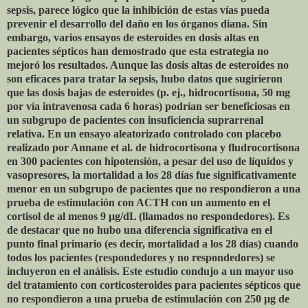
sepsis, parece lógico que la inhibición de estas vías pueda
prevenir el desarrollo del daño en los órganos diana. Sin
embargo, varios ensayos de esteroides en dosis altas en
pacientes sépticos han demostrado que esta estrategia no
mejoró los resultados. Aunque las dosis altas de esteroides no
son eficaces para tratar la sepsis, hubo datos que sugirieron
que las dosis bajas de esteroides (p. ej., hidrocortisona, 50 mg
por vía intravenosa cada 6 horas) podrían ser beneficiosas en
un subgrupo de pacientes con insuficiencia suprarrenal
relativa. En un ensayo aleatorizado controlado con placebo
realizado por Annane et al. de hidrocortisona y fludrocortisona
en 300 pacientes con hipotensión, a pesar del uso de líquidos y
vasopresores, la mortalidad a los 28 días fue significativamente
menor en un subgrupo de pacientes que no respondieron a una
prueba de estimulación con ACTH con un aumento en el
cortisol de al menos 9 μg/dL (llamados no respondedores). Es
de destacar que no hubo una diferencia significativa en el
punto final primario (es decir, mortalidad a los 28 días) cuando
todos los pacientes (respondedores y no respondedores) se
incluyeron en el análisis. Este estudio condujo a un mayor uso
del tratamiento con corticosteroides para pacientes sépticos que
no respondieron a una prueba de estimulación con 250 μg de