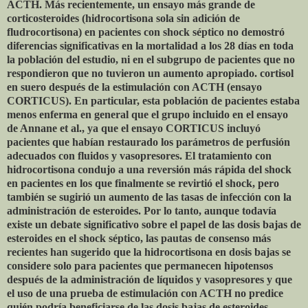
ACTH. Más recientemente, un ensayo más grande de
corticosteroides (hidrocortisona sola sin adición de
fludrocortisona) en pacientes con shock séptico no demostró
diferencias significativas en la mortalidad a los 28 días en toda
la población del estudio, ni en el subgrupo de pacientes que no
respondieron que no tuvieron un aumento apropiado. cortisol
en suero después de la estimulación con ACTH (ensayo
CORTICUS). En particular, esta población de pacientes estaba
menos enferma en general que el grupo incluido en el ensayo
de Annane et al., ya que el ensayo CORTICUS incluyó
pacientes que habían restaurado los parámetros de perfusión
adecuados con fluidos y vasopresores. El tratamiento con
hidrocortisona condujo a una reversión más rápida del shock
en pacientes en los que finalmente se revirtió el shock, pero
también se sugirió un aumento de las tasas de infección con la
administración de esteroides. Por lo tanto, aunque todavía
existe un debate significativo sobre el papel de las dosis bajas de
esteroides en el shock séptico, las pautas de consenso más
recientes han sugerido que la hidrocortisona en dosis bajas se
considere solo para pacientes que permanecen hipotensos
después de la administración de líquidos y vasopresores y que
el uso de una prueba de estimulación con ACTH no predice
quién podría beneficiarse de las dosis bajas de esteroides.