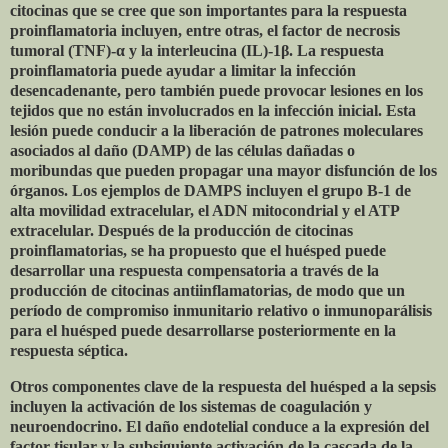
citocinas que se cree que son importantes para la respuesta
proinflamatoria incluyen, entre otras, el factor de necrosis
tumoral (TNF)-α y la interleucina (IL)-1β. La respuesta
proinflamatoria puede ayudar a limitar la infección
desencadenante, pero también puede provocar lesiones en los
tejidos que no están involucrados en la infección inicial. Esta
lesión puede conducir a la liberación de patrones moleculares
asociados al daño (DAMP) de las células dañadas o
moribundas que pueden propagar una mayor disfunción de los
órganos. Los ejemplos de DAMPS incluyen el grupo B-1 de
alta movilidad extracelular, el ADN mitocondrial y el ATP
extracelular. Después de la producción de citocinas
proinflamatorias, se ha propuesto que el huésped puede
desarrollar una respuesta compensatoria a través de la
producción de citocinas antiinflamatorias, de modo que un
período de compromiso inmunitario relativo o inmunoparálisis
para el huésped puede desarrollarse posteriormente en la
respuesta séptica.
Otros componentes clave de la respuesta del huésped a la sepsis
incluyen la activación de los sistemas de coagulación y
neuroendocrino. El daño endotelial conduce a la expresión del
factor tisular y la subsiguiente activación de la cascada de la