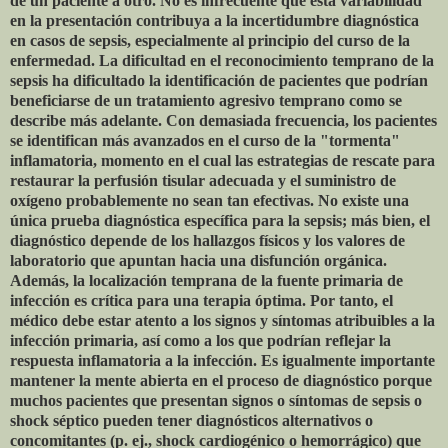
de un paciente a otro. No es infrecuente que esta variabilidad
en la presentación contribuya a la incertidumbre diagnóstica
en casos de sepsis, especialmente al principio del curso de la
enfermedad. La dificultad en el reconocimiento temprano de la
sepsis ha dificultado la identificación de pacientes que podrían
beneficiarse de un tratamiento agresivo temprano como se
describe más adelante. Con demasiada frecuencia, los pacientes
se identifican más avanzados en el curso de la "tormenta"
inflamatoria, momento en el cual las estrategias de rescate para
restaurar la perfusión tisular adecuada y el suministro de
oxígeno probablemente no sean tan efectivas. No existe una
única prueba diagnóstica específica para la sepsis; más bien, el
diagnóstico depende de los hallazgos físicos y los valores de
laboratorio que apuntan hacia una disfunción orgánica.
Además, la localización temprana de la fuente primaria de
infección es crítica para una terapia óptima. Por tanto, el
médico debe estar atento a los signos y síntomas atribuibles a la
infección primaria, así como a los que podrían reflejar la
respuesta inflamatoria a la infección. Es igualmente importante
mantener la mente abierta en el proceso de diagnóstico porque
muchos pacientes que presentan signos o síntomas de sepsis o
shock séptico pueden tener diagnósticos alternativos o
concomitantes (p. ej., shock cardiogénico o hemorrágico) que