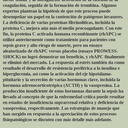
coagulación, seguida de la formación de trombina. Algunos
expertos plantean la hipótesis de que este proceso puede
desempeñar un papel en la contención de patógenos invasores.
La deficiencia de varias proteínas fibrinolíticas, incluida la
proteína C, mejora aún más el medio procoagulante. Con este
fin, la proteína C activada humana recombinante (rhAPC) se
utilizó anteriormente como tratamiento para pacientes con
sepsis grave y alto riesgo de muerte, pero un ensayo
aleatorizado de rhAPC versus placebo (ensayo PROWESS-
SHOCK) no logró demostrar un beneficio, y rhAPC finalmente
se eliminó del mercado. La respuesta al estrés también da como
resultado el desarrollo de resistencia periférica a la insulina e
hiperglucemia, así como la activación del eje hipotálamo-
pituitario y la secreción de varias hormonas clave, incluida la
hormona adrenocorticotrópica (ACTH) y la vasopresina. La
producción insuficiente de estas hormonas durante la sepsis ha
llevado al concepto de que la enfermedad crítica puede resultar
en estados de insuficiencia suprarrenal relativa y deficiencia de
vasopresina, respectivamente. Las estrategias de manejo que
han surgido en respuesta a la apreciación de estos procesos
fisiopatológicos se discuten con más detalle más adelante.