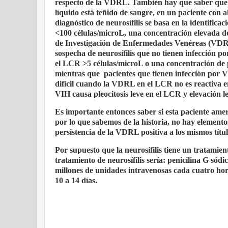
respecto de la VDRL. También hay que saber que 
líquido está teñido de sangre, en un paciente con 
diagnóstico de neurosífilis se basa en la identifica
<100 células/microL, una concentración elevada d
de Investigación de Enfermedades Venéreas (VDRL
sospecha de neurosífilis que no tienen infección 
el LCR >5 células/microL o una concentración de p
mientras que
pacientes que tienen infección por VI
difícil cuando la VDRL en el LCR no es reactiva en
VIH causa pleocitosis leve en el LCR y elevación l
Es importante entonces saber si esta paciente amer
por lo que sabemos de la historia, no hay elemento
persistencia de la VDRL positiva a los mismos títul
Por supuesto que la neurosífilis tiene un tratami
tratamiento de neurosífilis sería: penicilina G sód
millones de unidades intravenosas cada cuatro hor
10 a 14 días.