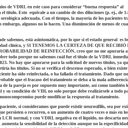
ulos de VDRL en este caso para considerar “buena respuesta” al
el título. Esto
equivale a un cambio de dos diluciones (p. ej., de 1:
a serológica adecuada. Con el tiempo, la mayoría de los pacientes t
 sin embargo, algunos no lo hacen. Una disminución de menos de cua
de sabemos, está asintomática, por lo que si el estado general
es b
e actividad clínica, y SI TENEMOS LA CERTEZA DE QUE RECIBIÓ
BABILIDAD DE REINFECCIÓN, creo que no me apuraría a r
obre todo porque no sabemos cuál fue el título de la VDRL inmedi
23. No hay que apurarse para la solicitud de nuevos títulos, ya qu
ría los títulos. Si no se verifica el descenso esperado, o bien existe
ciente ha sido reinfectada, o ha fallado el tratamiento. Dado que no
 probable que el fracaso del tratamiento se deba a la mala adherencia
ca de la pareja es por supuesto muy importante, así como también l
l y su condición de VIH, no solo porque debe realizársele a todo p
munocompromiso puede modificar la respuesta al tratamiento.
ciente, si consideramos que puede existir neurosífilis, sea por exi
 que persisten o recurren, o un aumento de cuatro veces o más en los
 LCR normal, y con VDRL negativa en el líquido, no descarta neur
aumenta la sensibilidad de la detección aunque no la especificida