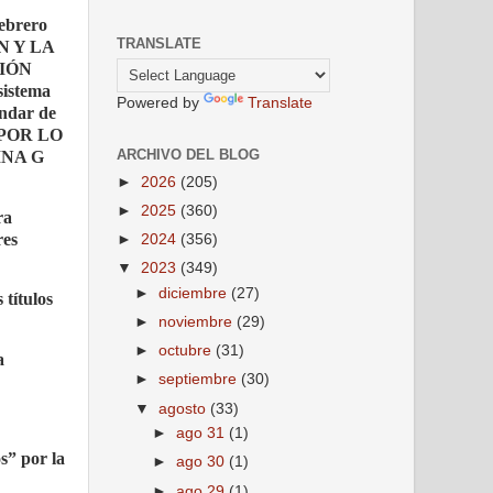
febrero
TRANSLATE
ÓN Y LA
IÓN
sistema
Powered by
Translate
ándar de
s. POR LO
ARCHIVO DEL BLOG
INA G
►
2026
(205)
►
2025
(360)
ra
res
►
2024
(356)
▼
2023
(349)
►
diciembre
(27)
 títulos
►
noviembre
(29)
►
octubre
(31)
a
►
septiembre
(30)
▼
agosto
(33)
►
ago 31
(1)
s” por la
►
ago 30
(1)
►
ago 29
(1)