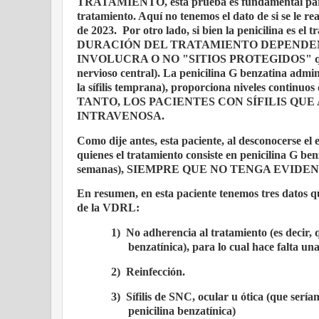
TRATAMIENTO, esta prueba es fundamental para es
tratamiento. Aquí no tenemos el dato de si se le r
de 2023.
Por otro lado, si bien la penicilina es
DURACIÓN DEL TRATAMIENTO DEPENDEN 
INVOLUCRA O NO "SITIOS PROTEGIDOS" que secue
nervioso central). La penicilina G benzatina admi
la sífilis temprana), proporciona niveles continuos
TANTO, LOS PACIENTES CON SÍFILIS QU
INTRAVENOSA.
Como dije antes, esta paciente, al desconocerse el e
quienes el tratamiento consiste en penicilina G be
semanas), SIEMPRE QUE NO TENGA EVIDEN
En resumen, en esta paciente tenemos tres datos qu
de la VDRL:
1)
No adherencia al tratamiento (es decir, 
benzatínica), para lo cual hace falta una
2)
Reinfección.
3)
Sífilis de SNC, ocular u ótica (que serí
penicilina benzatínica)