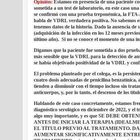
Opinión:
Estamos en presencia de una paciente con 
sometida a un test de laboratorio, en este caso u
se confirmó con una prueba treponémica, la FTA-AB
habla de VDRL verdadera positiva. No sabemos en 
tenemos datos de la historia. Dado la ausenci
(adquisición de la infección en los 12 meses pre
último año).
Si no se conoce el momento de una infe
Digamos que la paciente fue sometida a dos prueb
más sensible que la VDRL para la detección de anti
se había objetivado positividad de la VDRL y co
El problema planteado por el colega, es la persiste
cuatro dosis adecuadas de penicilina benzatínica,
tienden a disminuir con el tiempo incluso sin trata
anticuerpos, y, por lo tanto, el descenso de los tít
Hablando de este caso concretamente, estamos fren
diagnóstico serológico en diciembre de 2022, y el 
algo muy importante, y es que SE DEBE
ANTES DE INICIAR LA TERAPIA (IDEALM
EL TÍTULO PREVIO AL TRATAMIENTO. D
AUMENTAR SIGNIFICATIVAMENTE ENTRE 