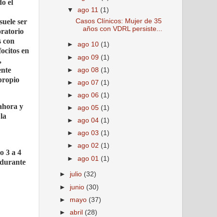
o el
▼
ago 11
(1)
Casos Clínicos: Mujer de 35
suele ser
años con VDRL persiste...
oratorio
s con
►
ago 10
(1)
ocitos en
►
ago 09
(1)
,
ente
►
ago 08
(1)
propio
►
ago 07
(1)
►
ago 06
(1)
 ahora y
►
ago 05
(1)
la
►
ago 04
(1)
►
ago 03
(1)
►
ago 02
(1)
o 3 a 4
►
ago 01
(1)
 durante
►
julio
(32)
►
junio
(30)
►
mayo
(37)
►
abril
(28)