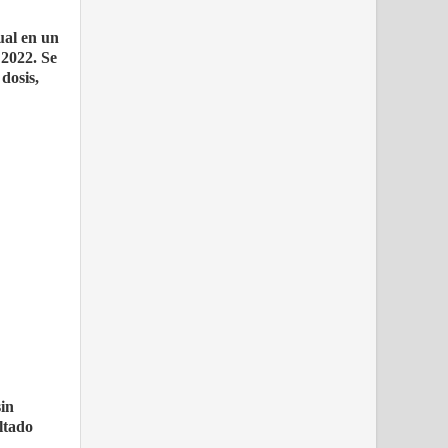
ual en un
 2022. Se
 dosis,
sin
ltado