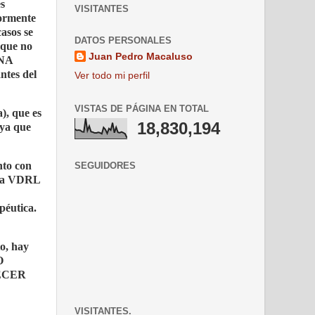
es
VISITANTES
iormente
asos se
DATOS PERSONALES
 que no
Juan Pedro Macaluso
ANA
ntes del
Ver todo mi perfil
VISTAS DE PÁGINA EN TOTAL
), que es
18,830,194
 ya que
nto con
SEGUIDORES
e la VDRL
péutica.
to, hay
O
ECER
VISITANTES.