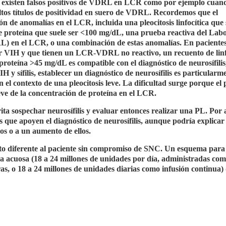
existen falsos positivos de VDRL en LCR como por ejemplo cuand
altos títulos de positividad en suero de VDRL. Recordemos que el
ción de anomalías en el LCR, incluida una pleocitosis linfocítica que 
e proteína que suele ser <100 mg/dL, una prueba reactiva del Lab
) en el LCR, o una combinación de estas anomalías. En paciente
por VIH y que tienen un LCR-VDRL no reactivo, un recuento de linf
roteína >45 mg/dL es compatible con el diagnóstico de neurosífilis
H y sífilis, establecer un diagnóstico de neurosífilis es particularm
 el contexto de una pleocitosis leve. La dificultad surge porque el 
eve de la concentración de proteína en el LCR.
ita sospechar neurosífilis y evaluar entonces realizar una PL. Por
s que apoyen el diagnóstico de neurosífilis, aunque podría explicar 
os o a un aumento de ellos.
ento diferente al paciente sin compromiso de SNC. Un esquema para
ica acuosa (18 a 24 millones de unidades por día, administradas com
as, o 18 a 24 millones de unidades diarias como infusión continua)