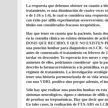
La respuesta que debemos obtener en cuanto a tít
tratamiento, es una disminución de cuatro veces en 
o de 1:16 a 1:4), lo cual se considera una respuest
con éxito por sífilis experimentan seroreversión;
títulos son considerados fracasos terapéuticos.
Hay que tener en cuenta que la paciente, hasta don
en la consulta clínica no existen elementos d
DOSIS QUE RECIBIÓ, Y QUE NO EXISTEN PRO
una punción lumbar para diagnóstico en LCR.
S
antes de comenzado el tratamiento en febrero de 20
tardar en descender. Yo esperaría tres meses y repeti
aumento de ellos, podríamos considerar
que la pa
descrito la farmacorresistencia a la penicilina, es
régimen de tratamiento. La investigación serológi
tener una historia pormenorizada de su vida sexua
con una VDRL positiva sino porque además, el in
Sólo hay que realizar una punción lumbar en esta pa
síntomas neurológicos, signos o síntomas de sífilis
de pruebas no treponémicas. Hay que decir que un
En tales casos, la realización de FTA-ABS en LCR 