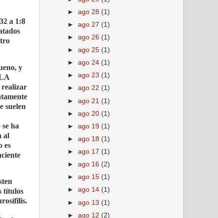
►
ago 28
(1)
32 a 1:8
►
ago 27
(1)
ratados
►
ago 26
(1)
tro
►
ago 25
(1)
►
ago 24
(1)
ueno, y
►
ago 23
(1)
 LA
ealizar
►
ago 22
(1)
atamente
►
ago 21
(1)
e suelen
►
ago 20
(1)
 se ha
►
ago 19
(1)
 al
►
ago 18
(1)
o es
►
ago 17
(1)
aciente
►
ago 16
(2)
►
ago 15
(1)
sten
►
ago 14
(1)
 títulos
osífilis.
►
ago 13
(1)
d
►
ago 12
(2)