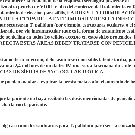
tablecer la idoneidad de la respuesta serológica posterior al
ealizó otra prueba de VDRL el día del comienzo del tratamiento en 
 el tratamiento de elección para sífilis, LA DOSIS, LA FORMULACI
DE LA ETAPA DE LA ENFERMEDAD Y DE SI LA INFECC
stran T. pallidum (por ejemplo, estructuras oculares, o el 
nistrada por vía intramuscular (que es la forma de tratamiento est
 de penicilina en todos los tejidos excepto en estos sitios protegido
E AFECTA ESTAS ÁREAS DEBEN TRATARSE CON PENICIL
stadio de su infección, debe asumirse como sífilis latente tardía, pa
nzatina (2,4 millones de unidades IM una vez a la semana durante t
CIAS DE SÍFILIS DE SNC, OCULAR U ÓTICA.
e pueden ayudar a explicar la persistencia o aún el aumento de los
que la paciente no haya recibido las dosis mencionadas de penicilin
 charla con la paciente.
an algo así como los santuarios para T. pallidum para ser “alcanzado