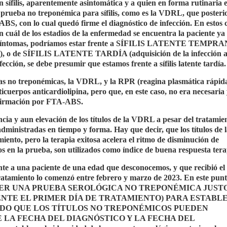
sífilis, aparentemente asintomática y a quien en forma rutinaria 
na prueba no treponémica para sífilis, como es la VDRL, que poster
S, con lo cual quedó firme el diagnóstico de infección. En estos c
cuál de los estadios de la enfermedad se encuentra la paciente ya
a de síntomas, podríamos estar frente a SÍFILIS LATENTE TEMPR
vios), o de SÍFILIS LATENTE TARDÍA (adquisición de la infección a
cción, se debe presumir que estamos frente a sífilis latente tardía.
as no treponémicas, la VDRL, y la RPR (reagina plasmática rápida
cuerpos anticardiolipina, pero que, en este caso, no era necesaria
nfirmación por FTA-ABS.
ncia y aun elevación de los títulos de la VDRL a pesar del tratamie
 administradas en tiempo y forma. Hay que decir, que los títulos d
miento, pero la terapia exitosa acelera el ritmo de disminución de
ulos en la prueba, son utilizados como índice de buena respuesta tera
te a una paciente de una edad que desconocemos, y que recibió el
tratamiento lo comenzó entre febrero y marzo de 2023. En este pun
 OBTENER UNA PRUEBA SEROLÓGICA NO TREPONÉMICA JUST
ENTE EL PRIMER DÍA DE TRATAMIENTO) PARA ESTABL
ADO QUE LOS TÍTULOS NO TREPONÉMICOS PUEDEN
LA FECHA DEL DIAGNÓSTICO Y LA FECHA DEL