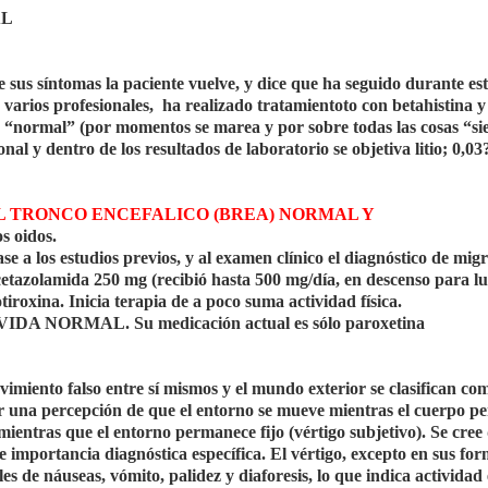
AL
us síntomas la paciente vuelve, y dice que ha seguido durante es
 varios profesionales, ha realizado tratamientoto con betahistina y
tá “normal” (por momentos se marea y por sobre todas las cosas “si
al y dentro de los resultados de laboratorio se objetiva litio; 0,03
L TRONCO ENCEFALICO (BREA) NORMAL
Y
 oidos.
e a los estudios previos, y al examen clínico el diagnóstico de
mig
etazolamida 250 mg (recibió hasta 500 mg/día, en descenso para l
otiroxina. Inicia terapia de a poco suma actividad física.
 NORMAL. Su medicación actual es sólo paroxetina
imiento falso entre sí mismos y el mundo exterior se clasifican co
ir una percepción de que el entorno se mueve mientras el cuerpo 
 mientras que el entorno permanece fijo (vértigo subjetivo). Se cree 
e importancia diagnóstica específica. El vértigo, excepto en sus fo
s de náuseas, vómito, palidez y diaforesis, lo que indica actividad