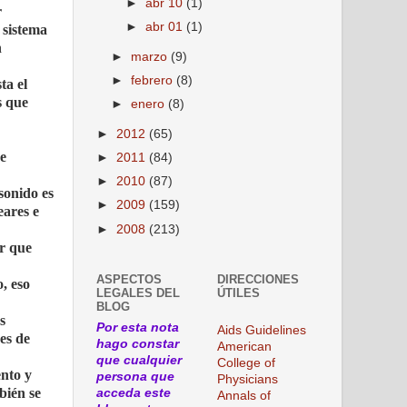
►
abr 10
(1)
r
►
abr 01
(1)
 sistema
n
►
marzo
(9)
►
febrero
(8)
ta el
s que
►
enero
(8)
►
2012
(65)
se
►
2011
(84)
►
2010
(87)
sonido es
►
2009
(159)
eares e
►
2008
(213)
or que
ASPECTOS
DIRECCIONES
, eso
LEGALES DEL
ÚTILES
BLOG
s
Por esta nota
Aids Guidelines
es de
hago constar
American
que cualquier
College of
ento y
persona que
Physicians
bién se
acceda este
Annals of