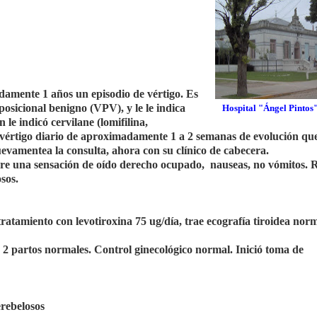
amente 1 años un episodio de vértigo. Es
osicional benigno (VPV), y le le indica
Hospital "Ángel Pintos"
le indicó cervilane (lomifilina,
 vértigo diario de aproximadamente 1 a 2 semanas de evolución que
evamentea la consulta, ahora con su clínico de cabecera.
fiere una sensación de oído derecho ocupado, nauseas, no vómitos. R
osos.
tratamiento con levotiroxina 75 ug/día, trae ecografía tiroidea norm
2 partos normales. Control ginecológico normal. Inició toma de
erebelosos