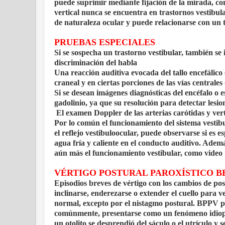
puede suprimir mediante fijación de la mirada, con
vertical nunca se encuentra en trastornos vestibul
de naturaleza ocular y puede relacionarse con un 
PRUEBAS ESPECIALES
Si se sospecha un trastorno vestibular, también se
discriminación del habla
Una reacción auditiva evocada del tallo encefálico
craneal y en ciertas porciones de las vías centrales 
Si se desean imágenes diagnósticas del encéfalo o 
gadolinio, ya que su resolución para detectar lesio
El examen Doppler de las arterias carótidas y verte
Por lo común el funcionamiento del sistema vestib
el reflejo vestibuloocular, puede observarse si es 
agua fría y caliente en el conducto auditivo. Adem
aún más el funcionamiento vestibular, como video i
VÉRTIGO POSTURAL PAROXÍSTICO B
Episodios breves de vértigo con los cambios de pos
inclinarse, enderezarse o extender el cuello para v
normal, excepto por el nistagmo postural. BPPV pued
comúnmente, presentarse como un fenómeno idiopát
un otolito se desprendió del sáculo o el utrículo y 