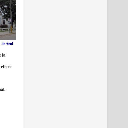
 de Azul
 la
efiere
al.