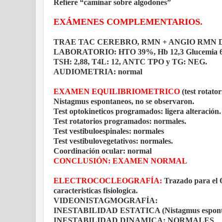
Refiere “caminar sobre algodones”
EXÁMENES COMPLEMENTARIOS.
TRAE TAC CEREBRO, RMN + ANGIO RMN 
LABORATORIO: HTO 39%, Hb 12,3 Glucemia 68, 
TSH: 2,88, T4L: 12, ANTC TPO y TG: NEG.
AUDIOMETRIA: normal
EXAMEN EQUILIBRIOMETRICO
(test rotato
Nistagmus espontaneos, no se observaron.
Test optokineticos programados: ligera alteración.
Test rotatorios programados: normales.
Test vestibuloespinales: normales
Test vestibulovegetativos: normales.
Coordinación ocular: normal
CONCLUSIÓN: EXAMEN NORMAL
ELECTROCOCLEOGRAFÍA:
Trazado para el 
caracteristicas fisiologica.
VIDEONISTAGMOGRAFÍA:
INESTABILIDAD ESTATICA (Nistagmus espontane
INESTABILIDAD DINAMICA: NORMALES