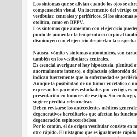
Los síntomas que se alivian cuando los ojos se ab
compensación visual. Un incremento del vértigo con 
vestibular, centrales y periféricos. Si los síntomas
otolítica, como en BPPV.
Los síntomas que aumentan con el ejercicio pueden
punto de aumentar la temperatura corporal tambi
disminuyen con el ejercicio despiertan la sospech
Náusea, vómito y síntomas autonómicos, son caracte
también en los vestibulares centrales.
Es esencial averiguar si hay hipoacusia, plenitud a
anormalmente intenso), o diplacusia (distorsión de
indican fuertemente que la enfermedad es periféri
Aunque la posibilidad de un tumor encefálico o un
expresan los pacientes estudiados por vértigo, es m
presentación en tumores de ese tipo. Sin embargo, s
sugiere pérdida retrococlear.
Deben revisarse los antecedentes médicos generales
degenerativos hereditarios que afectan las funcion
degeneración espinocerebelosa.
Por lo común, el de origen vestibular consiste en
otro rápido. El nistagmo que es igualmente rápido