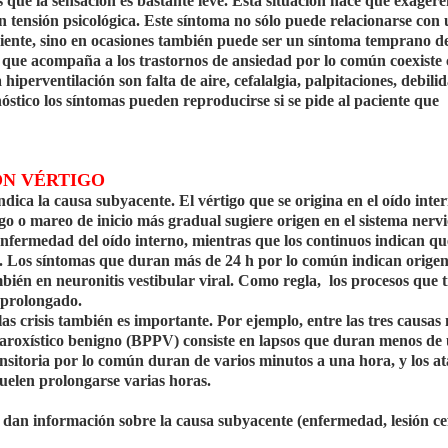
es que la sensación es bastante leve. Esta situación hace que exagere
n tensión psicológica. Este síntoma no sólo puede relacionarse con
ciente, sino en ocasiones también puede ser un síntoma temprano d
igo que acompaña a los trastornos de ansiedad por lo común coexiste
iperventilación son falta de aire, cefalalgia, palpitaciones, debili
gnóstico los síntomas pueden reproducirse si se pide al paciente que
ON VÉRTIGO
dica la causa subyacente. El vértigo que se origina en el oído inte
igo o mareo de inicio más gradual sugiere origen en el sistema nerv
 enfermedad del oído interno, mientras que los continuos indican q
l. Los síntomas que duran más de 24 h por lo común indican origen
ién en neuronitis vestibular viral. Como regla, los procesos que t
s prolongado.
as crisis también es importante. Por ejemplo, entre las tres causas
 paroxístico benigno (BPPV) consiste en lapsos que duran menos de
ansitoria por lo común duran de varios minutos a una hora, y los a
uelen prolongarse varias horas.
n dan información sobre la causa subyacente (enfermedad, lesión cef