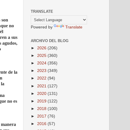
TRANSLATE
s son
unque no
Powered by
Translate
él
ren a sus
ARCHIVO DEL BLOG
s agudos,
►
2026
(206)
o
►
2025
(360)
►
2024
(356)
►
2023
(349)
ente de la
en
►
2022
(94)
 la
►
2021
(127)
►
2020
(131)
ema
que no es
►
2019
(122)
►
2018
(100)
►
2017
(76)
►
2016
(57)
de manera