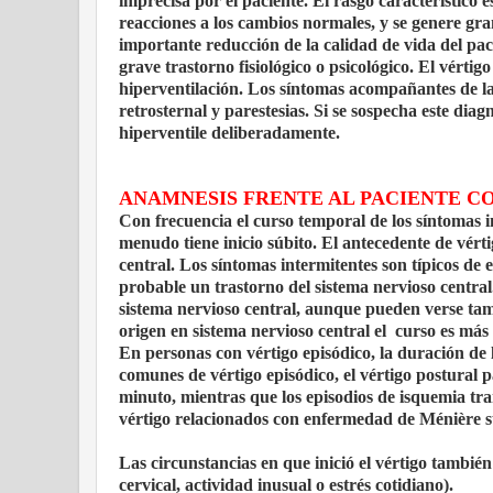
imprecisa por el paciente. El rasgo característico 
reacciones a los cambios normales, y se genere gra
importante reducción de la calidad de vida del pa
grave trastorno fisiológico o psicológico. El vért
hiperventilación. Los síntomas acompañantes de la h
retrosternal y parestesias. Si se sospecha este dia
hiperventile deliberadamente.
ANAMNESIS FRENTE AL PACIENTE C
Con frecuencia el curso temporal de los síntomas in
menudo tiene inicio súbito. El antecedente de vért
central. Los síntomas intermitentes son típicos de
probable un trastorno del sistema nervioso centra
sistema nervioso central, aunque pueden verse tamb
origen en sistema nervioso central el curso es má
En personas con vértigo episódico, la duración de l
comunes de vértigo episódico, el vértigo postural
minuto, mientras que los episodios de isquemia tr
vértigo relacionados con enfermedad de Ménière s
Las circunstancias en que inició el vértigo tambié
cervical, actividad inusual o estrés cotidiano).