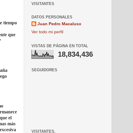
VISITANTES
DATOS PERSONALES
te tiempo
Juan Pedro Macaluso
Ver todo mi perfil
ente que
?
VISTAS DE PÁGINA EN TOTAL
18,834,436
raña
SEGUIDORES
uego
mo
permanece
que el
rmas más
 excesiva
VISITANTES.