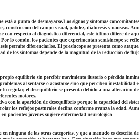
ue está a punto de desmayarse.Los signos y síntomas concomitante
as, constricción del campo visual, palidez, diaforesis y náuseas. A
e con respecto al diagnóstico diferencial, este último difiere de aqu
Por lo común, los pacientes que experimentan semisíncope se refie
sis permite diferenciarlos. El presíncope se presenta como ataque
dad de los síntomas depende de la magnitud de la reducción de fluj
l propio equilibrio sin percibir movimiento ilusorio o pérdida inmin
 problemas al sentarse o acostarse sino que perciben inestabilidad 
lo regular, el desequilibrio se presenta debido a una alteración de
eferentes motores.
tiva con la aparición de desequilibrio porque la capacidad del sist
rolar los reflejos posturales declina conforme avanza la edad. Aun
ma en pacientes jóvenes sugiere enfermedad neurológica
e en ninguna de las otras categorías, y que a menudo es descrita 