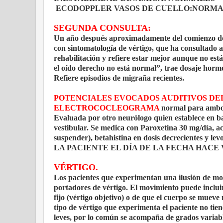
ECODOPPLER VASOS DE CUELLO:NORM
SEGUNDA CONSULTA:
Un año después aproximadamente del comienzo de s
con sintomatología de vértigo, que ha consultado a
rehabilitación y refiere estar mejor aunque no es
el oído derecho no está normal”, trae dosaje hormon
Refiere episodios de migraña recientes.
POTENCIALES EVOCADOS AUDITIVOS DE
ELECTROCOCLEOGRAMA
normal para ambos
Evaluada por otro neurólogo quien establece en bas
vestibular. Se
medica con Paroxetina 30 mg/día, ac
suspender), betahistina en dosis decrecientes y lev
LA PACIENTE EL DÍA DE LA FECHA HACE VIDA
VÉRTIGO.
Los pacientes que experimentan una ilusión de mov
portadores de vértigo. El movimiento puede inclu
fijo (vértigo objetivo) o de que el cuerpo se mueve
tipo de vértigo que experimenta el paciente no tien
leves, por lo común se acompaña de grados variable