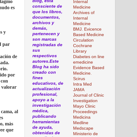
blog, esta
istagmo
Internal
consciente de
Medicine
enudo es
que los libros,
Archives of
documentos,
Internal
archivos y
Medicine
demás,
BMJ. Evicence
s y
pertenecen y
Based Medicine
son marcas
Circulation
I par
registradas de
Cochrane
sus
Library
respectivos
ración de
Diabetes on line
autores.Este
emedicine
zada.
Blog ha sido
Evidence Based
rio.
creado con
Medicine.
cido por
fines
Scirus
 con
educativos, de
Intra Med
 valorar
actualización
JAMA
profesional,
Journal of Clinic
apoyo a la
Investigation
investigación
Mayo Clinic
médica,
 cama, al
Proceedings
publicando
Medicina
es
herramientas
Medline
 o, más
de ayuda,
Medscape
ree que
obtenidas de
Ministerio de