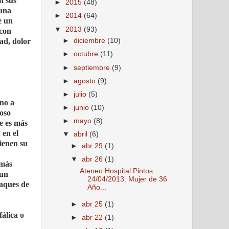
n sus
►
2015
(48)
 una
►
2014
(64)
e un
▼
2013
(93)
 con
dad, dolor
►
diciembre
(10)
►
octubre
(11)
►
septiembre
(9)
►
agosto
(9)
►
julio
(5)
rno a
►
junio
(10)
ioso
►
mayo
(8)
ue es más
 en el
▼
abril
(6)
ienen su
►
abr 29
(1)
▼
abr 26
(1)
 más
Ateneo Hospital Pintos
 un
24/04/2013. Mujer de 36
taques de
Año...
►
abr 25
(1)
álica o
►
abr 22
(1)