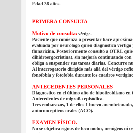
Edad 36 años.
PRIMERA CONSULTA
Motivo de consulta:
vértigo.
Paciente que comienza a presentar hace aproximad
evaluada por neurólogo quien diagnostica vértigo p
flunarizina. Posteriormente consultó a OTRL quien 
dihidroergocristina), sin mejoría continuando con
obliga a suspender sus tareas diarias. Concurre nu
Al interrogatorio dirigido más allá del vértigo re
fonofobia y fotofobia durante los cuadros vertigin
ANTECEDENTES PERSONALES
Diagnostico en el último año de hipotiroidismo en 
Antecedentes de migraña episódica.
Tres embarazos, 1 de ellos 1 huevo anembrionado, 
antoconceptivos orales (ACO).
EXAMEN FÍSICO.
No se objetiva signos de foco motor, menigeos ni c