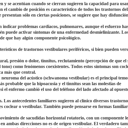
ren y se acentúan cuando se cierran sugieren la capacidad para usa
el cambio de posición es característico de todos los trastornos del
 se presentan sólo en ciertas posiciones, se sugiere que hay disfunció
 indicar problemas cardiacos, pulmonares, aunque el esfuerzo has
én puede activar síntomas de una enfermedad desmielinizante. Lo
a de que hay algún componente psicológico.
rísticos de trastornos vestibulares periféricos, si bien pueden ver
ural, presión o dolor, tinnitus, reclutamiento (percepción de que el 
l tono) como fenómenos coexistentes. Todos estos síntomas son cocl
ca más que central.
 neuroma del acústico (schwanoma vestibular) es el principal tem
ás probable que la hipoacusia y el tinnitus sean las molestias de
i el enfermo cambió el uso del teléfono del lado afectado al opuesto
. Los antecedentes familiares sugieren al clínico diversos trastorno
es coclear o vestibular. También puede pensarse en formas familiar
 movimiento de sacudidas horizontal rotatorio, con un componente l
 en ambas direcciones no es de origen vestibular. El verdadero tam