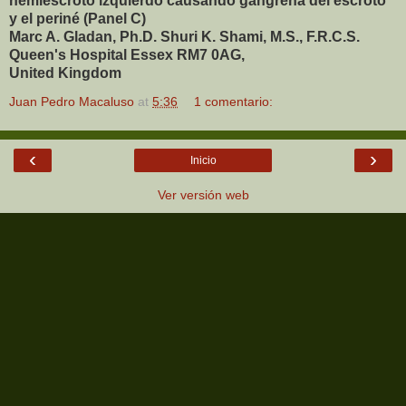
hemiescroto izquierdo causando gangrena del escroto
y el periné (Panel C)
Marc A. Gladan, Ph.D. Shuri K. Shami, M.S., F.R.C.S.
Queen's Hospital Essex RM7 0AG,
United Kingdom
Juan Pedro Macaluso
at
5:36
1 comentario:
‹
›
Inicio
Ver versión web