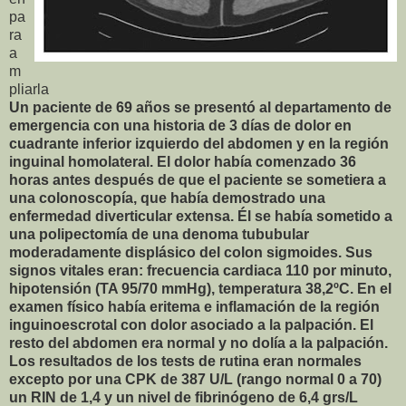
pa
ra
a
m
pliarla
Un paciente de 69 años se presentó al departamento de
emergencia con una historia de 3 días de dolor en
cuadrante inferior izquierdo del abdomen y en la región
inguinal homolateral. El dolor había comenzado 36
horas antes después de que el paciente se sometiera a
una colonoscopía, que había demostrado una
enfermedad diverticular extensa. Él se había sometido a
una polipectomía de una denoma tububular
moderadamente displásico del colon sigmoides. Sus
signos vitales eran: frecuencia cardiaca 110 por minuto,
hipotensión (TA 95/70 mmHg), temperatura 38,2ºC. En el
examen físico había eritema e inflamación de la región
inguinoescrotal con dolor asociado a la palpación. El
resto del abdomen era normal y no dolía a la palpación.
Los resultados de los tests de rutina eran normales
excepto por una CPK de 387 U/L (rango normal 0 a 70)
un RIN de 1,4 y un nivel de fibrinógeno de 6,4 grs/L