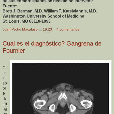
de sus comorbilidades se decidió no intervenir
Fuente:
Brett J. Berman, M.D. William T. Katsiyiannis, M.D.
Washington University School of Medicine
St. Louis, MO 63110-1093
Juan Pedro Macaluso
at
19:23
4 comentarios:
Cual es el diagnóstico? Gangrena de
Fournier
Cl
ic
k
so
br
e
la
im
ag
en