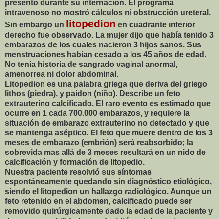
presentó durante su internación. El programa
intravenoso no mostró cálculos ni obstrucción ureteral.
litopedion
Sin embargo un
en cuadrante inferior
derecho fue observado. La mujer dijo que había tenido 3
embarazos de los cuales nacieron 3 hijos sanos. Sus
menstruaciones habían cesado a los 45 años de edad.
No tenía historia de sangrado vaginal anormal,
amenorrea ni dolor abdominal.
Litopedion es una palabra griega que deriva del griego
lithos (piedra), y paidon (niño). Describe un feto
extrauterino calcificado. El raro evento es estimado que
ocurre en 1 cada 700.000 embarazos, y requiere la
situación de embarazo extrauterino no detectado y que
se mantenga aséptico. El feto que muere dentro de los 3
meses de embarazo (embrión) será reabsorbido; la
sobrevida mas allá de 3 meses resultará en un nido de
calcificación y formación de litopedio.
Nuestra paciente resolvió sus síntomas
espontáneamente quedando sin diagnóstico etiológico,
siendo el litopedion un hallazgo radiológico. Aunque un
feto retenido en el abdomen, calcificado puede ser
removido quirúrgicamente dado la edad de la paciente y