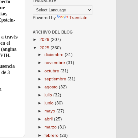
TRANSLATE
pecto
que
iae,
Powered by
Translate
pstein-
ARCHIVO DEL BLOG
 a través
►
2026
(207)
en el
▼
2025
(360)
r (angina
►
diciembre
(31)
 VIH.
►
noviembre
(31)
ausencia
►
octubre
(31)
 de 3
►
septiembre
(31)
►
agosto
(32)
n
►
julio
(32)
►
junio
(30)
►
mayo
(27)
►
abril
(25)
►
marzo
(31)
►
febrero
(28)