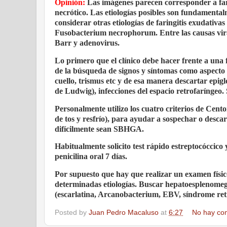
Opinión:
Las imágenes parecen corresponder a far
necrótico. Las etiologías posibles son fundamenta
considerar otras etiologías de faringitis exudat
Fusobacterium necrophorum. Entre las causas vira
Barr y adenovirus.
Lo primero que el clínico debe hacer frente a una f
de la búsqueda de signos y síntomas como aspecto ge
cuello, trismus etc y de esa manera descartar epig
de Ludwig), infecciones del espacio retrofaríngeo
Personalmente utilizo los cuatro criterios de Cento
de tos y resfrío), para ayudar a sospechar o desca
difícilmente sean SBHGA.
Habitualmente solicito test rápido estreptocóccico y 
penicilina oral 7 días.
Por supuesto que hay que realizar un examen físic
determinadas etiologías. Buscar hepatoesplenomeg
(escarlatina, Arcanobacterium, EBV, síndrome retr
Posted by
Juan Pedro Macaluso
at
6:27
No hay co