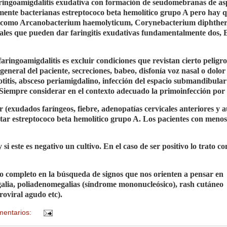
ingoamigdalitis exudativa con formación de seudomebranas de as
lmente bacterianas estreptococo beta hemolítico grupo A pero hay 
ivas como Arcanobacterium haemolyticum, Corynebacterium diphther
les que pueden dar faringitis exudativas fundamentalmente dos, E
aringoamigdalitis es excluir condiciones que revistan cierto peligro
neral del paciente, secreciones, babeo, disfonía voz nasal o dolor 
lotitis, absceso periamigdalino, infección del espacio submandibula
. Siempre considerar en el contexto adecuado la primoinfección por
r (exudados faríngeos, fiebre, adenopatías cervicales anteriores y 
rtar estreptococo beta hemolítico grupo A. Los pacientes con menos
si este es negativo un cultivo. En el caso de ser positivo lo trato co
o completo en la búsqueda de signos que nos orienten a pensar en
alia, poliadenomegalias (síndrome mononucleósico), rash cutáneo
oviral agudo etc).
mentarios: