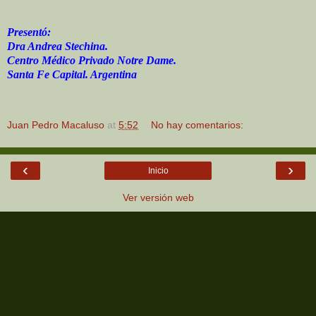
Presentó:
Dra Andrea Stechina.
Centro Médico Privado Notre Dame.
Santa Fe Capital. Argentina
Juan Pedro Macaluso
at
5:52
No hay comentarios:
‹
›
Inicio
Ver versión web