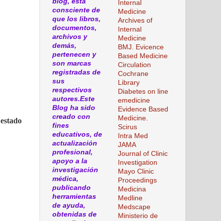
blog, esta
Internal
consciente de
Medicine
que los libros,
Archives of
documentos,
Internal
archivos y
Medicine
demás,
BMJ. Evicence
pertenecen y
Based Medicine
son marcas
Circulation
registradas de
Cochrane
sus
Library
respectivos
Diabetes on line
autores.Este
emedicine
Blog ha sido
Evidence Based
creado con
Medicine.
 estado
fines
Scirus
educativos, de
Intra Med
actualización
JAMA
profesional,
Journal of Clinic
apoyo a la
Investigation
investigación
Mayo Clinic
médica,
Proceedings
publicando
Medicina
herramientas
Medline
de ayuda,
Medscape
obtenidas de
Ministerio de