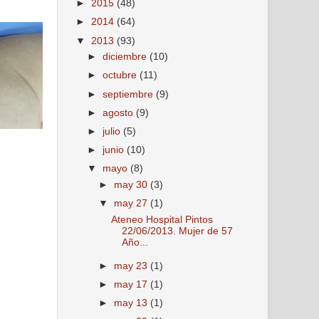
►
2015
(48)
►
2014
(64)
▼
2013
(93)
►
diciembre
(10)
►
octubre
(11)
►
septiembre
(9)
►
agosto
(9)
►
julio
(5)
►
junio
(10)
▼
mayo
(8)
►
may 30
(3)
▼
may 27
(1)
Ateneo Hospital Pintos
22/06/2013. Mujer de 57
Año...
►
may 23
(1)
►
may 17
(1)
►
may 13
(1)