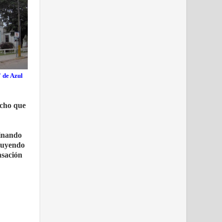
 de Azul
echo que
minando
cluyendo
nsación