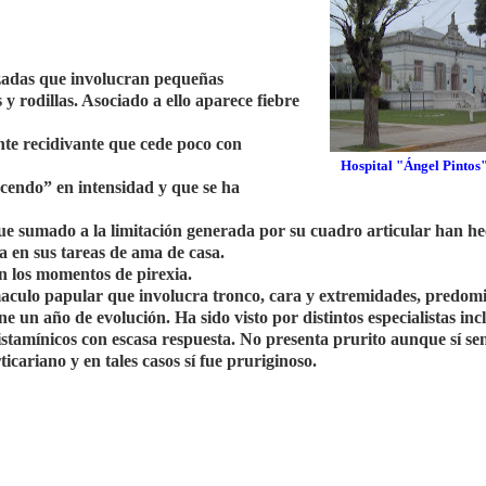
izadas que involucran pequeñas
y rodillas. Asociado a ello aparece fiebre
nte recidivante que cede poco con
Hospital "Ángel Pintos"
escendo” en intensidad y que se ha
ue sumado a la limitación generada por su cuadro articular han h
a en sus tareas de ama de casa.
n los momentos de pirexia.
maculo papular que involucra tronco, cara y extremidades, predo
e un año de evolución. Ha sido visto por distintos especialistas in
stamínicos con escasa respuesta. No presenta prurito aunque sí se
icariano y en tales casos sí fue pruriginoso.