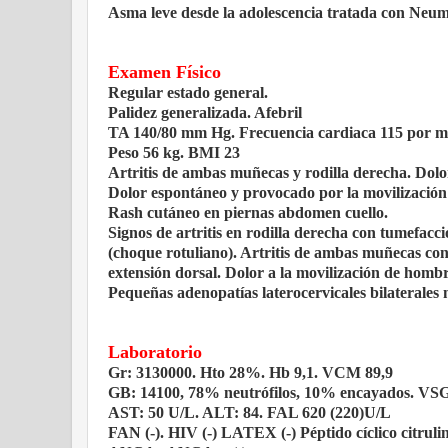
Asma leve desde la adolescencia tratada con Neum
Examen Físico
Regular estado general.
Palidez generalizada. Afebril
TA 140/80 mm Hg.
Frecuencia cardiaca 115 por m
Peso 56 kg.
BMI 23
Artritis de ambas muñecas y rodilla derecha. Dol
Dolor espontáneo y provocado por la movilización
Rash cutáneo en piernas abdomen cuello.
Signos de artritis en rodilla derecha con tumefacc
(choque rotuliano). Artritis de ambas muñecas con 
extensión dorsal. Dolor a la movilización de homb
Pequeñas adenopatías laterocervicales bilaterales 
Laboratorio
Gr: 3130000. Hto 28%. Hb 9,1. VCM 89,9
GB: 14100, 78% neutrófilos, 10% encayados. VS
AST: 50 U/L. ALT: 84. FAL 620 (220)U/L
FAN (-). HIV (-) LATEX (-) Péptido cíclico citrulin