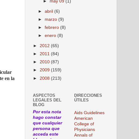
►
may 09
(1)
►
abril
(6)
►
marzo
(9)
►
febrero
(8)
►
enero
(8)
►
2012
(65)
►
2011
(84)
►
2010
(87)
►
2009
(159)
icular
e en la
►
2008
(213)
ASPECTOS
DIRECCIONES
LEGALES DEL
ÚTILES
BLOG
Por esta nota
Aids Guidelines
hago constar
American
que cualquier
College of
persona que
Physicians
acceda este
Annals of