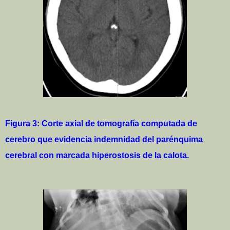
Figura 3: Corte axial de tomografía computada de
cerebro que evidencia indemnidad del parénquima
cerebral con marcada hiperostosis de la calota.