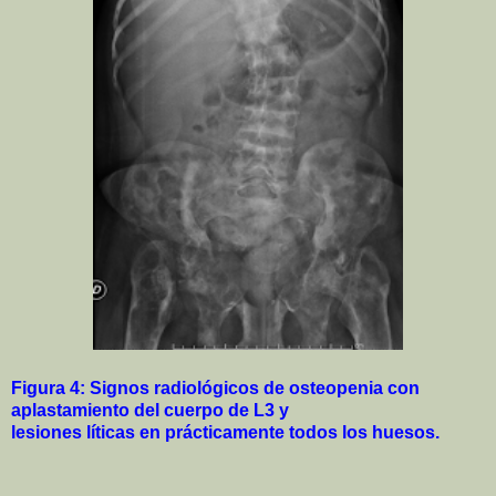
Figura 4: Signos radiológicos de osteopenia con
aplastamiento del cuerpo de L3 y
lesiones líticas en prácticamente todos los huesos.