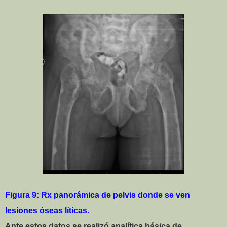
Figura 9: Rx panorámica de pelvis donde se ven
lesiones óseas líticas.
Ante estos datos se realizó analítica básica de