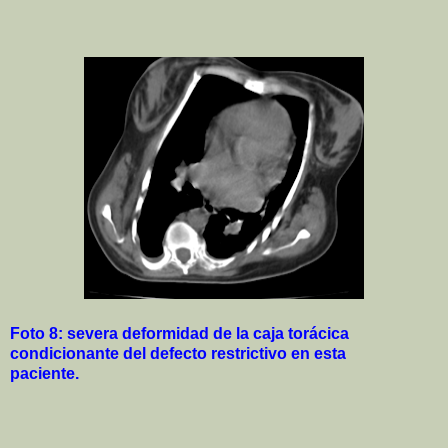
Foto 8: severa deformidad de la caja torácica
condicionante del defecto restrictivo en esta
paciente.