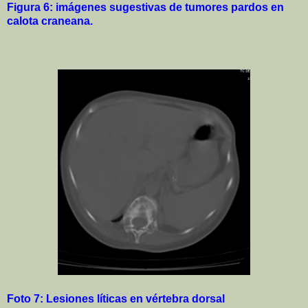
Figura 6:
imágenes sugestivas de tumores pardos en
calota craneana.
Foto 7: Lesiones líticas en vértebra dorsal