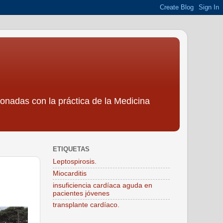
ionadas con la práctica de la Medicina
ETIQUETAS
Leptospirosis.
Miocarditis
insuficiencia cardíaca aguda en
pacientes jóvenes
transplante cardíaco.