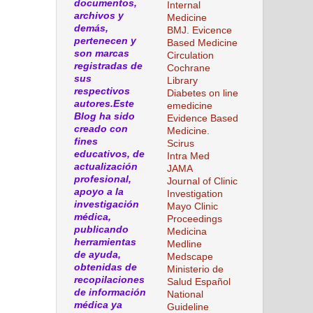
documentos,
Internal
archivos y
Medicine
demás,
BMJ. Evicence
pertenecen y
Based Medicine
son marcas
Circulation
registradas de
Cochrane
sus
Library
respectivos
Diabetes on line
autores.Este
emedicine
Blog ha sido
Evidence Based
creado con
Medicine.
fines
Scirus
educativos, de
Intra Med
actualización
JAMA
profesional,
Journal of Clinic
apoyo a la
Investigation
investigación
Mayo Clinic
médica,
Proceedings
publicando
Medicina
herramientas
Medline
de ayuda,
Medscape
obtenidas de
Ministerio de
recopilaciones
Salud Español
de información
National
médica ya
Guideline