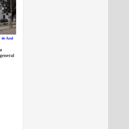
 de Azul
na
 general