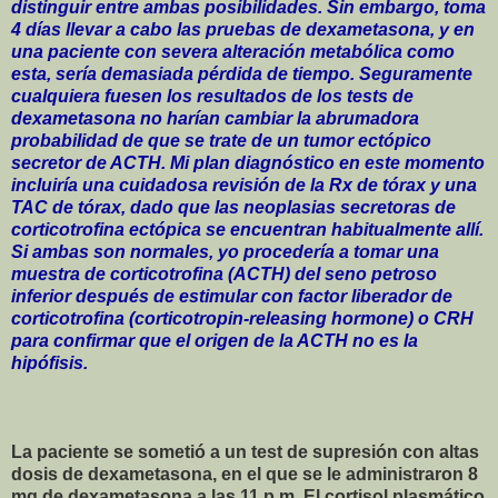
distinguir entre ambas posibilidades. Sin embargo, toma
4 días llevar a cabo las pruebas de dexametasona, y en
una paciente con severa alteración metabólica como
esta, sería demasiada pérdida de tiempo. Seguramente
cualquiera fuesen los resultados de los tests de
dexametasona no harían cambiar la abrumadora
probabilidad de que se trate de un tumor ectópico
secretor de ACTH. Mi plan diagnóstico en este momento
incluiría una cuidadosa revisión de la Rx de tórax y una
TAC de tórax, dado que las neoplasias secretoras de
corticotrofina ectópica se encuentran habitualmente allí.
Si ambas son normales, yo procedería a tomar una
muestra de corticotrofina (ACTH) del seno petroso
inferior después de estimular con factor liberador de
corticotrofina (corticotropin-releasing hormone) o CRH
para confirmar que el origen de la ACTH no es la
hipófisis.
La paciente se sometió a un test de supresión con altas
dosis de dexametasona, en el que se le administraron 8
mg de dexametasona a las 11 p.m. El cortisol plasmático