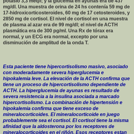
potasio 3,3 meq/l; y la glucemia en ayunas era de 437
mg/dl. Una muestra de orina de 24 hs contenía 59 mg de
17-hidroxicorticosteroides, 60 mg de 17 cetosteroides, y
2850 mg de cortisol. El nivel de cortisol en una muestra
de plasma al azar era de 99 mg/dl; el nivel de ACTH
plasmática era de 300 pg/ml. Una Rx de tórax era
normal, y un ECG era normal, excepto por una
disminución de amplitud de la onda T.
Esta paciente tiene hipercortisolismo masivo, asociado
con moderadamente severa hiperglucemia e
hipokalemia leve. La elevación de la ACTH confirma que
tiene un proceso de hipercortisolismo dependiente de
ACTH. La hiperglucemia de ayunas es resultado de
severa resistencia a la insulina asociada a marcado
hipercortisolismo. La combinación de hipertensión e
hipokalemia confirma que tiene exceso de
mineralocorticoides. El mineralocorticoide en juego
probablemente sea el cortisol. El cortisol tiene la misma
afinidad que la aldosterona por los receptores de
mineralocorticoides en el riñón. Esos receptores estan