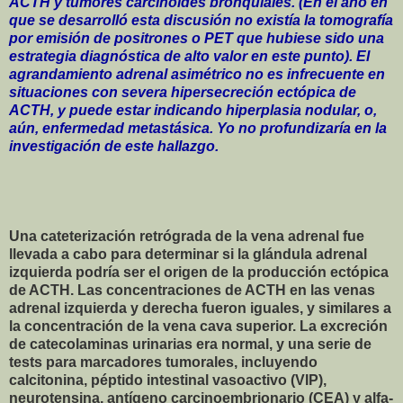
ACTH y tumores carcinoides bronquiales. (En el año en
que se desarrolló esta discusión no existía la tomografía
por emisión de positrones o PET que hubiese sido una
estrategia diagnóstica de alto valor en este punto). El
agrandamiento adrenal asimétrico no es infrecuente en
situaciones con severa hipersecreción ectópica de
ACTH, y puede estar indicando hiperplasia nodular, o,
aún, enfermedad metastásica. Yo no profundizaría en la
investigación de este hallazgo.
Una cateterización retrógrada de la vena adrenal fue
llevada a cabo para determinar si la glándula adrenal
izquierda podría ser el origen de la producción ectópica
de ACTH. Las concentraciones de ACTH en las venas
adrenal izquierda y derecha fueron iguales, y similares a
la concentración de la vena cava superior. La excreción
de catecolaminas urinarias era normal, y una serie de
tests para marcadores tumorales, incluyendo
calcitonina, péptido intestinal vasoactivo (VIP),
neurotensina, antígeno carcinoembrionario (CEA) y alfa-