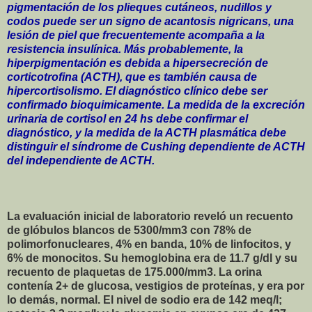
pigmentación de los plieques cutáneos, nudillos y
codos puede ser un signo de acantosis nigricans, una
lesión de piel que frecuentemente acompaña a la
resistencia insulínica. Más probablemente, la
hiperpigmentación es debida a hipersecreción de
corticotrofina (ACTH), que es también causa de
hipercortisolismo. El diagnóstico clínico debe ser
confirmado bioquimicamente. La medida de la excreción
urinaria de cortisol en 24 hs debe confirmar el
diagnóstico, y la medida de la ACTH plasmática debe
distinguir el síndrome de Cushing dependiente de ACTH
del independiente de ACTH.
La evaluación inicial de laboratorio reveló un recuento
de glóbulos blancos de 5300/mm3 con 78% de
polimorfonucleares, 4% en banda, 10% de linfocitos, y
6% de monocitos. Su hemoglobina era de 11.7 g/dl y su
recuento de plaquetas de 175.000/mm3. La orina
contenía 2+ de glucosa, vestigios de proteínas, y era por
lo demás, normal. El nivel de sodio era de 142 meq/l;