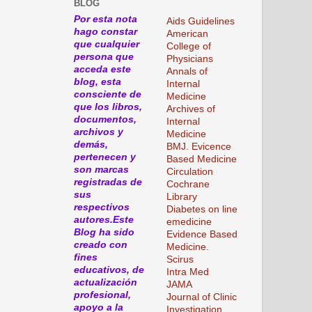
BLOG
Por esta nota
Aids Guidelines
hago constar
American
que cualquier
College of
persona que
Physicians
acceda este
Annals of
blog, esta
Internal
consciente de
Medicine
que los libros,
Archives of
documentos,
Internal
archivos y
Medicine
demás,
BMJ. Evicence
pertenecen y
Based Medicine
son marcas
Circulation
registradas de
Cochrane
sus
Library
respectivos
Diabetes on line
autores.Este
emedicine
Blog ha sido
Evidence Based
creado con
Medicine.
fines
Scirus
educativos, de
Intra Med
actualización
JAMA
profesional,
Journal of Clinic
apoyo a la
Investigation