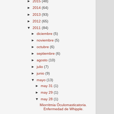
►
2015
(48)
►
2014
(64)
►
2013
(93)
►
2012
(65)
▼
2011
(84)
►
diciembre
(5)
►
noviembre
(5)
►
octubre
(6)
►
septiembre
(6)
►
agosto
(10)
►
julio
(7)
►
junio
(9)
▼
mayo
(13)
►
may 31
(1)
►
may 29
(1)
▼
may 28
(1)
Miorritmia Óculomasticatoria.
Enfermedad de Whipple.