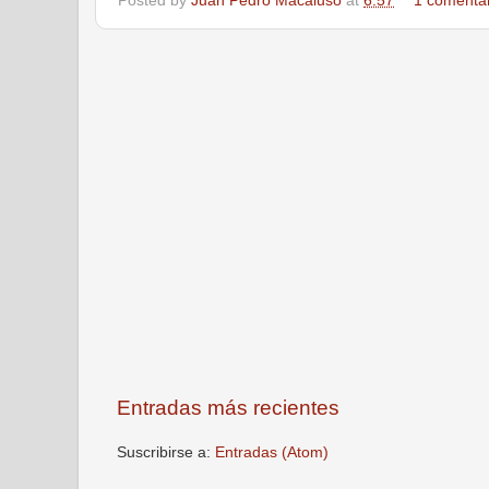
Posted by
Juan Pedro Macaluso
at
6:57
1 comenta
Entradas más recientes
Suscribirse a:
Entradas (Atom)