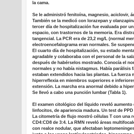
la cama.
Se le administró fenitoína, magnesio, aciclovir, á
También se la medicó con lorazepan y olanzapina
tercer día de hospitalización fue evaluada por u
espacio, con trastornos de la memoria. Era distr
tangencial. La PCR era de 23,2 mg/L (normal menos
electroencefalograma eran normales. Se suspendi
El cuarto día de hospitalización, su estado men
agradable y colaboraba con el personal de la sal
después de habérselos mostrado. Conocía el nom
normales y no había nistagmus. Había parálisis f
estaban extendidos hacia las plantas. La fuerza 
hiperreflexia en miembros superiores e inferiores
extensión. La marcha era anormal debido
a hiper
Se llevó a cabo una punción lumbar (Tabla 1).
El examen citológico del líquido reveló aumento 
linfocitos, de apariencia madura. Un test de PPD
La citometría de flujo mostró células T con una r
CD4:CD8 de 3:4. La RMN reveló áreas multifocal
con realce nodular, que afectaban leptomeninge