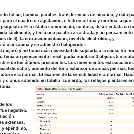
cido fólico, tiamina, parches transdérmicos de nicotina, y daltepa
 para el cuadro de agiatación, e hidromorfona y morfina según d
n psiquiatra. Ella estaba somnolienta, confusa, desorientada en t
aída fácilmente, y tenía una palabra arrastrada y un pensamiento
 de 8); la eritrosedimentación, nivel de electrolitos, y
ó olanzapina y se admiistró haloperidol.
tal mejoró y no hubo más necesidad de sujetarla a la cama. Su h
a. Tenía un pensamiento lineal, podía nombrar 3 objetos 5 minut
bre de los últimos presidentes. Los movimientos extraoculares
acial derecha y aumento del tono extensor de ambas piernas, los
motora era normal. El examen de la sensibilidad era normal. Habí
 y clonus sotenido en tobillo izquierdo, los reflejos plantares er
tonía.
de los
 fue negativo.
elación
es extensas,
s y epéndimo,