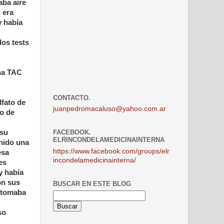
aba aire
 era
y había
los tests
Una TAC
CONTACTO.
lfato de
juanpedromacaluso@yahoo.com.ar
to de
 su
FACEBOOK.
ELRINCONDELAMEDICINAINTERNA
enido una
https://www.facebook.com/groups/elr
esa
incondelamedicinainterna/
es
y había
on sus
BUSCAR EN ESTE BLOG
e tomaba
so