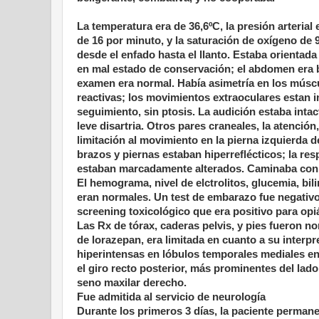
La temperatura era de 36,6ºC, la presión arterial
de 16 por minuto, y la saturación de oxígeno de 
desde el enfado hasta el llanto. Estaba orientad
en mal estado de conservación; el abdomen era b
examen era normal. Había asimetría en los múscul
reactivas; los movimientos extraoculares estan 
seguimiento, sin ptosis. La audición estaba intac
leve disartria. Otros pares craneales, la atenci
limitación al movimiento en la pierna izquierda d
brazos y piernas estaban hiperreflécticos; la re
estaban marcadamente alterados. Caminaba con 
El hemograma, nivel de elctrolitos, glucemia, bil
eran normales. Un test de embarazo fue negativo 
screening toxicológico que era positivo para opi
Las Rx de tórax, caderas pelvis, y pies fueron 
de lorazepan, era limitada en cuanto a su interp
hiperintensas en lóbulos temporales mediales en 
el giro recto posterior, más prominentes del lad
seno maxilar derecho.
Fue admitida al servicio de neurología
Durante los primeros 3 días, la paciente permane