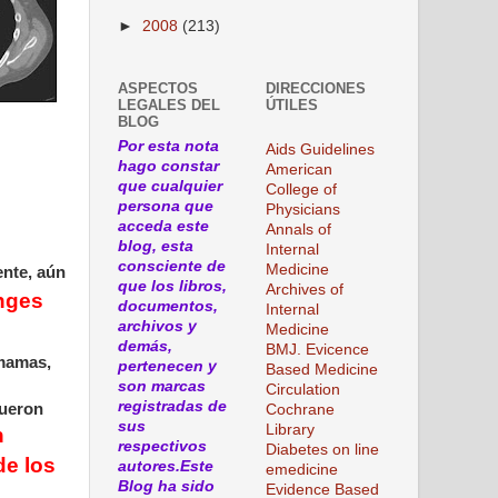
►
2008
(213)
ASPECTOS
DIRECCIONES
LEGALES DEL
ÚTILES
BLOG
Por esta nota
Aids Guidelines
hago constar
American
que cualquier
College of
persona que
Physicians
acceda este
Annals of
blog, esta
Internal
consciente de
Medicine
ente, aún
que los libros,
Archives of
nges
documentos,
Internal
archivos y
Medicine
demás,
BMJ. Evicence
 mamas,
pertenecen y
Based Medicine
son marcas
Circulation
registradas de
fueron
Cochrane
sus
Library
n
respectivos
Diabetes on line
de los
autores.Este
emedicine
Blog ha sido
Evidence Based