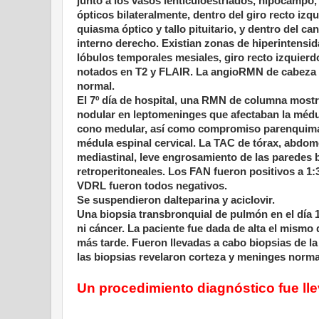
junto a los vasos lentículoestriados, hipocampo,
ópticos bilateralmente, dentro del giro recto izqu
quiasma óptico y tallo pituitario, y dentro del can
interno derecho. Existian zonas de hiperintensid
lóbulos temporales mesiales, giro recto izquierd
notados en T2 y FLAIR. La angioRMN de cabeza y
normal.
El 7º día de hospital, una RMN de columna mostr
nodular en leptomeninges que afectaban la médul
cono medular, así como compromiso parenquima
médula espinal cervical. La TAC de tórax, abdomen
mediastinal, leve engrosamiento de las paredes 
retroperitoneales. Los FAN fueron positivos a 1:
VDRL fueron todos negativos.
Se suspendieron dalteparina y aciclovir.
Una biopsia transbronquial de pulmón en el día 12
ni cáncer. La paciente fue dada de alta el mismo
más tarde. Fueron llevadas a cabo biopsias de l
las biopsias revelaron corteza y meninges normale
Un procedimiento diagnóstico fue ll