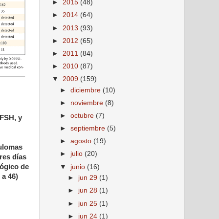
►
2015
(48)
►
2014
(64)
►
2013
(93)
►
2012
(65)
►
2011
(84)
►
2010
(87)
▼
2009
(159)
►
diciembre
(10)
►
noviembre
(8)
►
octubre
(7)
 FSH, y
►
septiembre
(5)
►
agosto
(19)
nulomas
►
julio
(20)
res días
lógico de
▼
junio
(16)
 a 46)
►
jun 29
(1)
►
jun 28
(1)
►
jun 25
(1)
►
jun 24
(1)