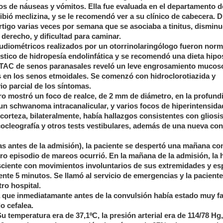
 de náuseas y vómitos. Ella fue evaluada en el departamento d
ibió meclizina, y se le recomendó ver a su clínico de cabecera. 
értigo varias veces por semana que se asociaba a tinitus, dismin
 derecho, y dificultad para caminar.
diométricos realizados por un otorrinolaringólogo fueron norma
óstico de hidropesía endolinfática y se recomendó una dieta hipo
 TAC de senos paranasales reveló un leve engrosamiento mucoso
 en los senos etmoidales. Se comenzó con hidroclorotiazida y
io parcial de los síntomas.
o mostró un foco de realce, de 2 mm de diámetro, en la profund
 un schwanoma intracanalicular, y varios focos de hiperintensida
a corteza, bilateralmente, había hallazgos consistentes con gliosi
cocleografía y otros tests vestibulares, además de una nueva con
antes de la admisión), la paciente se despertó una mañana co
 otro episodio de mareos ocurrió. En la mañana de la admisión, la
nsciente con movimientos involuntarios de sus extremidades y e
e 5 minutos. Se llamó al servicio de emergencias y la paciente
ro hospital.
ía que inmediatamante antes de la convulsión había estado muy fa
o cefalea.
 temperatura era de 37,1ºC, la presión arterial era de 114/78 Hg,