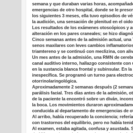
semana y que duraban varias horas, acompañados
emergencias de otro hospital, donde se le prescr
los siguientes 3 meses, ella tuvo episodios de v
la audición, una sensación de plenitud en el oido
Los resultados de los exámenes otoscópicos y au
alteración en los pares craneales; se hizo diagn
Cinco semanas antes de la admisión actual, una
senos maxilares con leves cambios inflamatorios
triamtereno y se continuó con meclizina, con aliv
Un mes antes de la admisión, una RMN de cerebr
canal auditivo interno, hallazgo consistente con
en la sustancia blanca frontal y subinsular. En l
inespecífica. Se programó un turno para electro
otorrinolaringológica.
Aproximadamente 2 semanas después (2 semanas 
parálisis facial. Tres días antes de la admisión,
de la paciente la encontró sobre un diván, inco
la boca. Los movimientos duraron aproximadament
conducida al departamento de emergencias de ot
Al arribo, había recuperado la conciencia; refer
con trastornos del equilibrio, pero no había tenid
Al examen, estaba agitada, confusa y asustada. Su