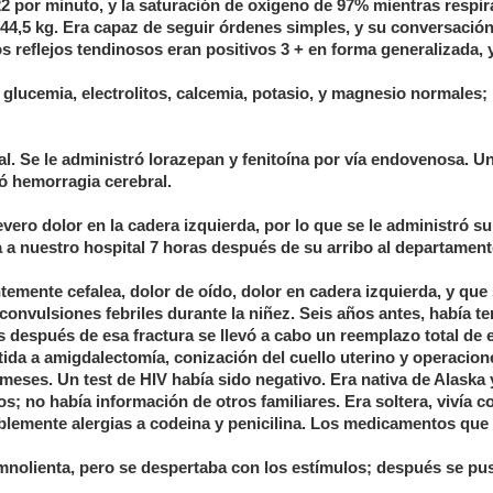
 22 por minuto, y la saturación de oxígeno de 97% mientras respir
e 44,5 kg. Era capaz de seguir órdenes simples, y su conversación
os reflejos tendinosos eran positivos 3 + en forma generalizada, 
glucemia, electrolitos, calcemia, potasio, y magnesio normales; 
l. Se le administró lorazepan y fenitoína por vía endovenosa. 
ó hemorragia cerebral.
ero dolor en la cadera izquierda, por lo que se le administró su
 a nuestro hospital 7 horas después de su arribo al departamen
temente cefalea, dolor de oído, dolor en cadera izquierda, y que
convulsiones febriles durante la niñez. Seis años antes, había t
os después de esa fractura se llevó a cabo un reemplazo total de 
ida a amigdalectomía, conización del cuello uterino y operacion
eses. Un test de HIV había sido negativo. Era nativa de Alaska 
s; no había información de otros familiares. Era soltera, vivía c
bablemente alergias a codeina y penicilina. Los medicamentos qu
omnolienta, pero se despertaba con los estímulos; después se pu