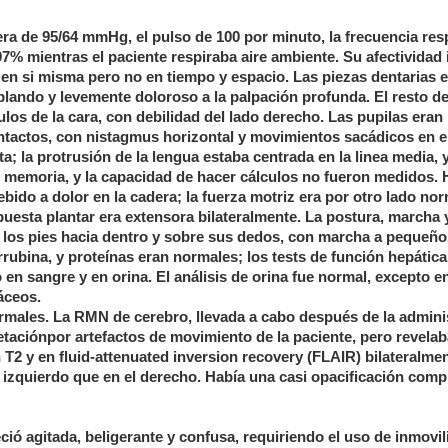
 era de 95/64 mmHg, el pulso de 100 por minuto, la frecuencia res
97% mientras el paciente respiraba aire ambiente. Su afectividad 
a en si misma pero no en tiempo y espacio. Las piezas dentarias 
lando y levemente doloroso a la palpación profunda. El resto de
os de la cara, con debilidad del lado derecho. Las pupilas eran
intactos, con nistagmus horizontal y movimientos sacádicos en e
ta; la protrusión de la lengua estaba centrada en la linea media, 
ón, memoria, y la capacidad de hacer cálculos no fueron medidos. 
ebido a dolor en la cadera; la fuerza motriz era por otro lado no
spuesta plantar era extensora bilateralmente. La postura, marcha
los pies hacia dentro y sobre sus dedos, con marcha a pequeño
irrubina, y proteínas eran normales; los tests de función hepática
en sangre y en orina. El análisis de orina fue normal, excepto en
áceos.
normales. La RMN de cerebro, llevada a cabo después de la admini
retaciónpor artefactos de movimiento de la paciente, pero revela
T2 y en fluid-attenuated inversion recovery (FLAIR) bilateralmen
o izquierdo que en el derecho. Había una casi opacificación comp
ció agitada, beligerante y confusa, requiriendo el uso de inmovil