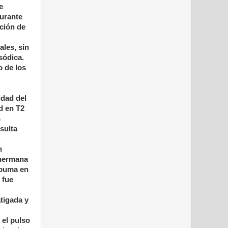
e
Durante
ución de
les, sin
sódica.
 de los
idad del
d en T2
s
sulta
n
 hermana
spuma en
 fue
tigada y
 el pulso