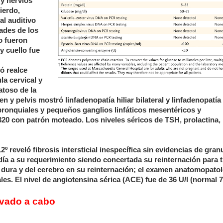
 y nervios
ierdo,
al auditivo
ades de los
o fueron
 cuello fue
ó realce
a cervical y
toso de la
 y pelvis mostró linfadenopatía hiliar bilateral y linfadenopatía
bronquiales y pequeños ganglios linfáticos mesentéricos y
320 con patrón moteado. Los niveles séricos de TSH, prolactina,
º reveló fibrosis intersticial inespecífica sin evidencias de gra
 día a su requerimiento siendo concertada su reinternación para t
a dura y del cerebro en su reinternación; el examen anatomopato
s. El nivel de angiotensina sérica (ACE) fue de 36 U/l (normal 7
evado a cabo