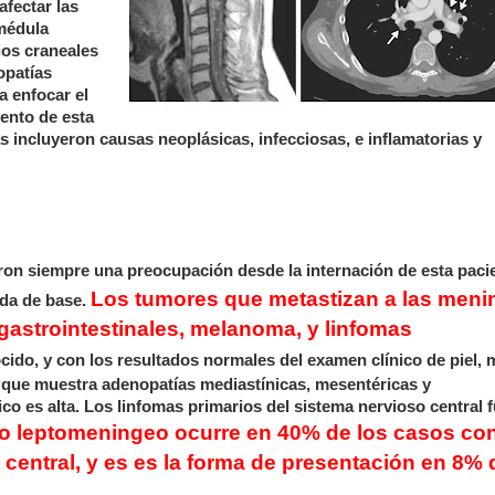
fectar las
 médula
ios craneales
opatías
a enfocar el
iento de esta
 incluyeron causas neoplásicas, infecciosas, e inflamatorias y
on siempre una preocupación desde la internación de esta paci
Los tumores que metastizan a las meni
da de base.
astrointestinales, melanoma, y linfomas
cido, y con los resultados normales del examen clínico de piel,
que muestra adenopatías mediastínicas, mesentéricas y
ico es alta. Los linfomas primarios del sistema nervioso central 
o leptomeningeo ocurre en 40% de los casos co
 central, y es es la forma de presentación en 8% 