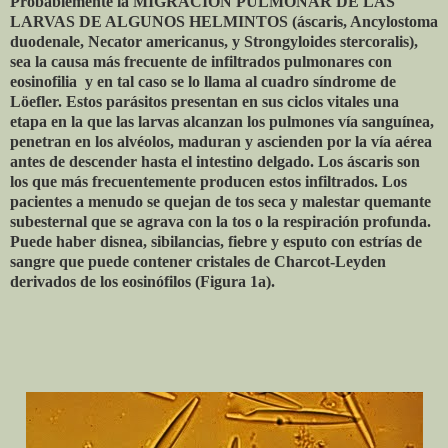
Probablemente la MIGRACIÓN PULMONAR DE LAS
LARVAS DE ALGUNOS HELMINTOS (áscaris, Ancylostoma
duodenale, Necator americanus, y Strongyloides stercoralis),
sea la causa más frecuente de infiltrados pulmonares con
eosinofilia y en tal caso se lo llama al cuadro síndrome de
Löefler. Estos parásitos presentan en sus ciclos vitales una
etapa en la que las larvas alcanzan los pulmones vía sanguínea,
penetran en los alvéolos, maduran y ascienden por la vía aérea
antes de descender hasta el intestino delgado. Los áscaris son
los que más frecuentemente producen estos infiltrados. Los
pacientes a menudo se quejan de tos seca y malestar quemante
subesternal que se agrava con la tos o la respiración profunda.
Puede haber disnea, sibilancias, fiebre y esputo con estrías de
sangre que puede contener cristales de Charcot-Leyden
derivados de los eosinófilos (Figura 1a).