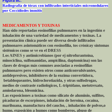
Figura 8c:
Radiografía de tórax con infiltrados interticiales micronodulares
por Coccidiodes immitis
MEDICAMENTOS Y TOXINAS
Han sido reportadas eosinofilias pulmonares en la ingestión e
inhalación de una variedad de medicamentos y toxinas. La
presentación clínica puede ser diversa desde infiltrados
pulmonares asintomáticos con eosinofilia, tos crónicay síntomas
sistémicos como se ve en el DRESS
Los AINES y antimicrobianos (por ej nitrofurantoína,
minociclina, sulfonamidas, ampicilina, daptomicina) son las
clases de drogas más comunes asociadas a eosinofilias
pulmonares pero existen otros como anticonvulsivantes,
antidepresivos, inhibidores de la enzima convertidora,
betabloqueantes, hidroclorotiazida, y otras sulfodrogas,
medios de contraste radiológicos, L-triptófano, metotrexato,
amiodarona, bleomicina.
Las exposiciones a toxinas como silicato de aluminio, sulfitos,
picaduras de escorpiones, inhalación de heroína, cocaína,
marihuana, manufactura del caucho, , inhalación de polvos,o
humo, exposición a humos como bomberos, abuso de