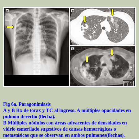
Fig 6a. Paragonimiasis
A y B Rx de tórax y TC al ingreso. A múltiples opacidades en
pulmón derecho (flecha).
B Múltiples nódulos con áreas adyacentes de densidades en
vidrio esmerilado sugestivos de causas hemorrágicas o
metastásicas que se observan en ambos pulmones(flechas).