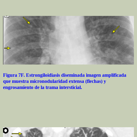
Figura 7F. Estrongiloidiasis diseminada imagen amplificada
que muestra micronodularidad extensa (flechas) y
engrosamiento de la trama intersticial.