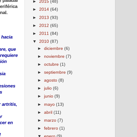
y paladar
►
2015
(48)
riférica
►
2014
(64)
nal.
►
2013
(93)
►
2012
(65)
►
2011
(84)
 hacia
▼
2010
(87)
►
diciembre
(6)
bre, que
 requiere
►
noviembre
(7)
ción
►
octubre
(1)
►
septiembre
(9)
sia
►
agosto
(8)
lesiones
►
julio
(6)
as
►
junio
(9)
rtritis,
►
mayo
(13)
►
abril
(11)
r
►
marzo
(7)
cer en
►
febrero
(1)
l
▼
enero
(9)