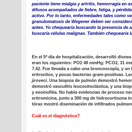
paciente tiene mialgia y artritis, hemorragia en as
difusos acompañados de fiebre, fatiga, y pérdida
activo. Por lo tanto, enfermedades tales como va
granulomatosis de Wegener deben ser considerad
antes. Yo chequearía buscando la presencia de a
buscaría células malignas. También chequearía l
En el 5º día de hospitalización, desarrolló disn
eran los siguientes: PO2 48 mmHg: PCO2, 31 mmH
7,42. Fue llevada a cabo una broncoscopía, y u
eritrocitos, y pocas bacterias gram-positivas. 
jiroveci
. Una biopsia de pulmón demostró hemorra
demostró vasculitis leucocitoclástica, y una bi
y eosinofilia. No había evidencias de proceso n
eritromicina, junto a 300 mg de hidrocortisona i
tórax mostró diseminación de infiltrados pulmo
Cuál es el diagnóstico?