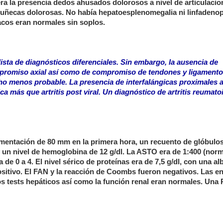
 era la presencia dedos ahusados dolorosos a nivel de articulaci
 muñecas dolorosas. No había hepatoesplenomegalia ni linfadenop
acos eran normales sin soplos.
lista de diagnósticos diferenciales. Sin embargo, la ausencia de
promiso axial así como de compromiso de tendones y ligamento
cho menos probable. La presencia de interfalángicas proximales
ca más que artritis post viral. Un diagnóstico de artritis reumato
dimentación de 80 mm en la primera hora, un recuento de glóbulo
un nivel de hemoglobina de 12 g/dl. La ASTO era de 1:400 (norm
a de 0 a 4. El nivel sérico de proteínas era de 7,5 g/dl, con una a
 positivo. El FAN y la reacción de Coombs fueron negativos. Las 
os tests hepáticos así como la función renal eran normales. Una 