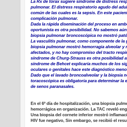
La Rx de tórax sugiere síndrome de distress resp
pulmonar. El distress respiratorio agudo del ad
común de las cuales es la sepsis. En este pacient
complicación pulmonar.
Dada la rápida diseminación del proceso en ambo
oportunista es otra posibilidad. No sabemos aún 
biopsia pulmonar broncoscópica no mostró pató
La vasculitis pulmonar, como componente de la 
biopsia pulmonar mostró hemorragia alveolar y n
afectados, y no hay compromiso del tracto respir
síndrome de Churg-Strauss es otra posibilidad a
síndrome de Behcet explicaría muchos de los sig
oculares o genitales hace este diagnóstico meno
Dado que el lavado broncoalveolar y la biopsia n
toracoscópica es obligatoria para determinar la 
de senos paranasales.
En el 6º día de hospitalización, una biopsia pul
hemorrágica en organización. La TAC reveló engr
Una biopsia del cornete inferior mostró inflamac
HIV fue negativo, Sin embargo, se recibió el resu