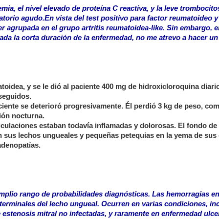
mia, el nivel elevado de proteína C reactiva, y la leve trombocito
torio agudo.En vista del test positivo para factor reumatoideo y
r agrupada en el grupo artritis reumatoidea-like. Sin embargo, e
ada la corta duración de la enfermedad, no me atrevo a hacer un
toidea, y se le dió al paciente 400 mg de hidroxicloroquina diario
 seguidos.
ciente se deterioró progresivamente. Él perdió 3 kg de peso, co
ción nocturna.
ticulaciones estaban todavía inflamadas y dolorosas. El fondo de 
en sus lechos ungueales y pequeñas petequias en la yema de sus
adenopatías.
mplio rango de probabilidades diagnósticas. Las hemorragias en 
 terminales del lecho ungueal. Ocurren en varias condiciones, i
 estenosis mitral no infectadas, y raramente en enfermedad ulc