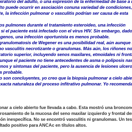
iratorio del adulto, o una expresión de la enfermedad de base a 
ulto puede ocurrir en asociación conuna variedad de condiciones,
e, la infección pulmonar o vasculitis podrían ser causa de esta
s pulmones durante el tratamiento esteroideo, una infección
si el paciente está infectado con el virus HIV. Sin embargo, dado
genos, una infección oportunista es menos probable.
granulomatosis de Wegener es una posibilidad real, aún aunque 
o vasculitis necrotizante o granulomas. Más aún, los riñones n
atorio superior, incluyendo senos maxilares, etmoidales ni fronta
unque el paciente no tiene antecedentes de asma o poliposis nas
nos y síntomas del paciente, pero la ausencia de lesiones ulcer
s probable.
o son concluyentes, yo creo que la biopsia pulmonar a cielo abie
exacta naturaleza del proceso infitrativo pulmonar. Yo recomend
monar a cielo abierto fue llevada a cabo. Esta mostró una bronc
osamiento de la mucosa del seno maxilar izquierdo y frontal de
ión inespecífica. No se encontró vasculitis ni granulomas. Un tes
ltado positivo para ANCAc en títulos altos.