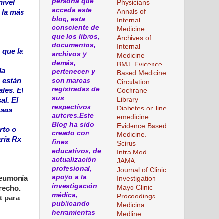
persona que
nivel
Physicians
acceda este
Annals of
 la más
blog, esta
Internal
consciente de
Medicine
que los libros,
Archives of
documentos,
Internal
 que la
archivos y
Medicine
demás,
BMJ. Evicence
la
pertenecen y
Based Medicine
o están
son marcas
Circulation
registradas de
les. El
Cochrane
sus
Library
al. El
respectivos
Diabetes on line
osas
autores.Este
emedicine
Blog ha sido
Evidence Based
rto o
creado con
Medicine.
aría Rx
fines
Scirus
educativos, de
Intra Med
actualización
JAMA
profesional,
Journal of Clinic
apoyo a la
oneumonía
Investigation
investigación
Mayo Clinic
recho.
médica,
Proceedings
t para
publicando
Medicina
herramientas
Medline