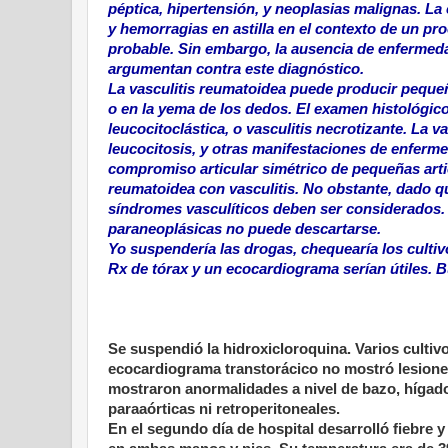
péptica, hipertensión, y neoplasias malignas. L
y hemorragias en astilla en el contexto de un pr
probable. Sin embargo, la ausencia de enfermedad
argumentan contra este diagnóstico.
La vasculitis reumatoidea puede producir pequeñ
o en la yema de los dedos. El examen histológico 
leucocitoclástica, o vasculitis necrotizante. La 
leucocitosis, y otras manifestaciones de enferme
compromiso articular simétrico de pequeñas articu
reumatoidea con vasculitis. No obstante, dado qu
síndromes vasculíticos deben ser considerados.
paraneoplásicas no puede descartarse.
Yo suspendería las drogas, chequearía los cultiv
Rx de tórax y un ecocardiograma serían útiles. B
Se suspendió la hidroxicloroquina. Varios cultivo
ecocardiograma transtorácico no mostró lesione
mostraron anormalidades a nivel de bazo, hígado, 
paraaórticas ni retroperitoneales.
En el segundo día de hospital desarrolló fiebre y 