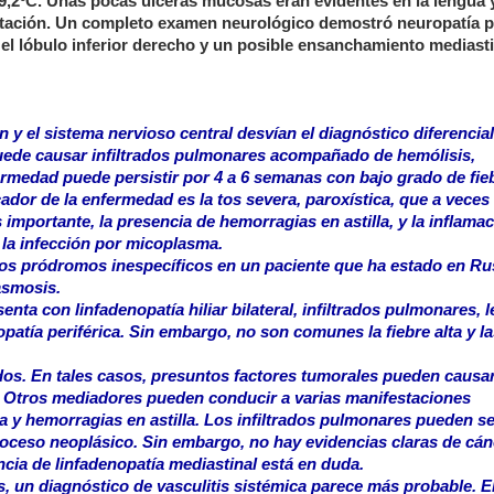
9,2ºC. Unas pocas úlceras mucosas eran evidentes en la lengua 
ltación. Un completo examen neurológico demostró neuropatía pe
n el lóbulo inferior derecho y un posible ensanchamiento mediasti
y el sistema nervioso central desvían el diagnóstico diferencial
ede causar infiltrados pulmonares acompañado de hemólisis,
nfermedad puede persistir por 4 a 6 semanas con bajo grado de fie
dor de la enfermedad es la tos severa, paroxística, que a veces
importante, la presencia de hemorragias en astilla, y la inflama
 la infección por micoplasma.
 los pródromos inespecíficos en un paciente que ha estado en Ru
asmosis.
enta con linfadenopatía hiliar bilateral, infiltrados pulmonares, 
patía periférica. Sin embargo, no son comunes la fiebre alta y l
s. En tales casos, presuntos factores tumorales pueden causar a
a. Otros mediadores pueden conducir a varias manifestaciones
a y hemorragias en astilla. Los infiltrados pulmonares pueden se
roceso neoplásico. Sin embargo, no hay evidencias claras de cán
cia de linfadenopatía mediastinal está en duda.
s, un diagnóstico de vasculitis sistémica parece más probable. E