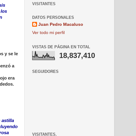
VISITANTES
sis
 los
n
DATOS PERSONALES
Juan Pedro Macaluso
Ver todo mi perfil
VISTAS DE PÁGINA EN TOTAL
s y se le
18,837,410
menzó a
SEGUIDORES
ojo era
 dedos.
astilla
ncluyendo
erosa
VISITANTES.