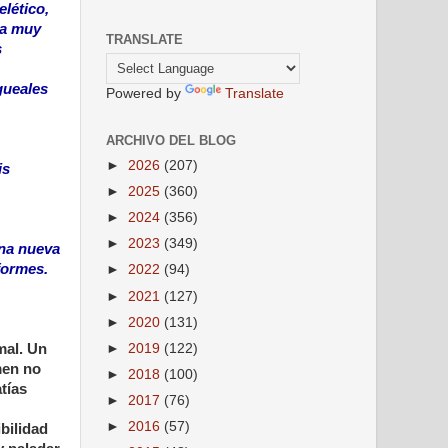
lético,
sa muy
TRANSLATE
s
gueales
Powered by
Translate
ARCHIVO DEL BLOG
►
2026
(207)
is
►
2025
(360)
►
2024
(356)
►
2023
(349)
Una nueva
formes.
►
2022
(94)
►
2021
(127)
►
2020
(131)
►
2019
(122)
mal. Un
men no
►
2018
(100)
tías
►
2017
(76)
►
2016
(57)
ibilidad