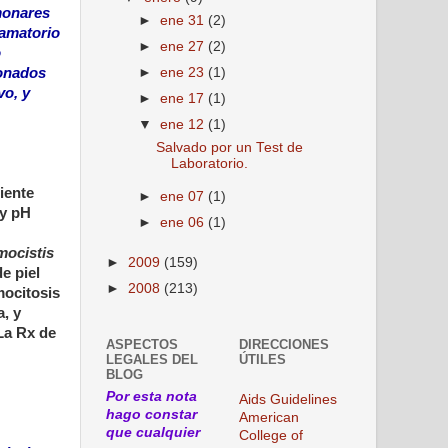
lmonares
►
ene 31
(2)
lamatorio
►
ene 27
(2)
o
ionados
►
ene 23
(1)
vo, y
►
ene 17
(1)
▼
ene 12
(1)
Salvado por un Test de
Laboratorio.
iente
►
ene 07
(1)
 y pH
►
ene 06
(1)
ocistis
►
2009
(159)
e piel
►
2008
(213)
mocitosis
, y
 La Rx de
ASPECTOS
DIRECCIONES
LEGALES DEL
ÚTILES
BLOG
Por esta nota
Aids Guidelines
hago constar
American
que cualquier
College of