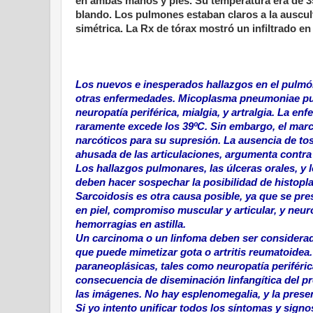
en ambas manos y pies. Su temperatura era de 3
blando. Los pulmones estaban claros a la auscu
simétrica. La Rx de tórax mostró un infiltrado e
Los nuevos e inesperados hallazgos en el pulmón 
otras enfermedades. Micoplasma pneumoniae pu
neuropatía periférica, mialgia, y artralgia. La e
raramente excede los 39ºC. Sin embargo, el marca
narcóticos para su supresión. La ausencia de tos 
ahusada de las articulaciones, argumenta contra
Los hallazgos pulmonares, las úlceras orales, y
deben hacer sospechar la posibilidad de histopl
Sarcoidosis es otra causa posible, ya que se pres
en piel, compromiso muscular y articular, y neuro
hemorragias en astilla.
Un carcinoma o un linfoma deben ser considerado
que puede mimetizar gota o artritis reumatoide
paraneoplásicas, tales como neuropatía periféric
consecuencia de diseminación linfangítica del p
las imágenes. No hay esplenomegalia, y la presen
Si yo intento unificar todos los síntomas y signo