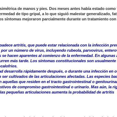
simétrica de manos y pies. Dos meses antes había estado como 
medad de tipo gripal, a lo que siguió malestar generalizado, fat
 Esos síntomas mejoraron parcialmente durante un tratamiento con
dece artritis, que puede estar relacionada con la infección prev
or un número de virus, incluyendo rubeola, parvovirus, enterov
se hacen aparentes al comienzo de la enfermedad. En algunas ar
curren más tarde. Los síntomas constitucionales son usualmente 
scalofrios.
tidad desarrolla rápidamente después, o durante una infección en o
ser cultivados de las articulaciones afectadas. Las especies ba
aquellas que residen en el tracto gastrointestinal o genitourina
tivos de compromiso gastrointestinal o urinario. Mas aún, la ri
as pequeñas articulaciones aumenta la probabilidad de artritis