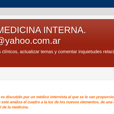
MEDICINA INTERNA.
@yahoo.com.ar
s clínicos, actualizar temas y comentar inquietudes relac
e es discutido por un médico internista al que se le van proporc
 y este analiza el cuadro a la luz de los nuevos elementos, de un
l de la medicina.