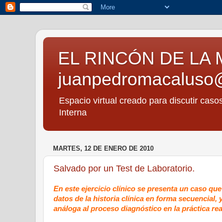
EL RINCÓN DE LA 
juanpedromacaluso
Espacio virtual creado para discutir caso
Interna
MARTES, 12 DE ENERO DE 2010
Salvado por un Test de Laboratorio.
En este ejercicio clínico se presenta un caso qu
datos de la historia clínica en forma secuencial,
análoga al proceso diagnóstico en la práctica rea