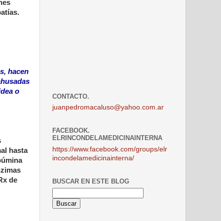
ones
atías.
s, hacen
 ahusadas
idea o
CONTACTO.
juanpedromacaluso@yahoo.com.ar
FACEBOOK.
ELRINCONDELAMEDICINAINTERNA
s
https://www.facebook.com/groups/elr
al hasta
incondelamedicinainterna/
lbúmina
enzimas
Rx de
BUSCAR EN ESTE BLOG