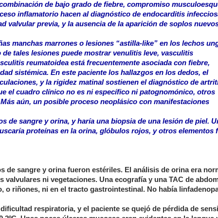
a combinación de bajo grado de fiebre, compromiso musculoesque
oceso inflamatorio hacen al diagnóstico de endocarditis infeccio
 valvular previa, y la ausencia de la aparición de soplos nuevo
as manchas marrones o lesiones “astilla-like” en los lechos un
de tales lesiones puede mostrar venulitis leve, vasculitis
vasculitis reumatoidea está frecuentemente asociada con fiebre,
dad sistémica. En este paciente los hallazgos en los dedos, el
laciones, y la rigidez matinal sostienen el diagnóstico de artrit
e el cuadro clínico no es ni específico ni patognomónico, otros
 Más aún, un posible proceso neoplásico con manifestaciones
os de sangre y orina, y haría una biopsia de una lesión de piel. 
uscaría proteínas en la orina, glóbulos rojos, y otros elementos 
s de sangre y orina fueron estériles. El análisis de orina era nor
s valvulares ni vegetaciones. Una ecografía y una TAC de abdo
o riñones, ni en el tracto gastrointestinal. No había linfadenopa
dificultad respiratoria, y el paciente se quejó de pérdida de sens