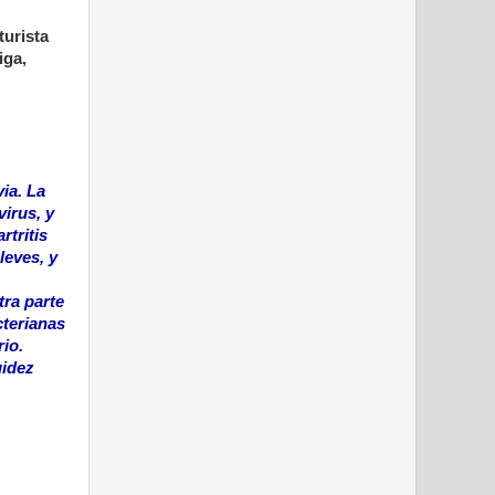
turista
iga,
ia. La
irus, y
tritis
leves, y
tra parte
cterianas
rio.
gidez