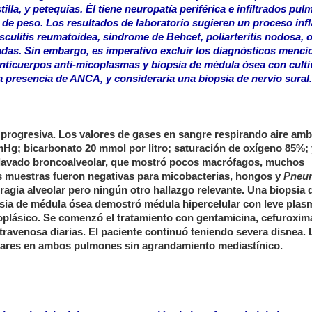
tilla, y petequias. Él tiene neuropatía periférica e infiltrados pu
 de peso. Los resultados de laboratorio sugieren un proceso inf
sculitis reumatoidea, síndrome de Behcet, poliarteritis nodosa, 
as. Sin embargo, es imperativo excluir los diagnósticos menc
nticuerpos anti-micoplasmas y biopsia de médula ósea con culti
a presencia de ANCA, y consideraría una biopsia de nervio sural.
ea progresiva. Los valores de gases en sangre respirando aire amb
g; bicarbonato 20 mmol por litro; saturación de oxígeno 85%;
n lavado broncoalveolar, que mostró pocos macrófagos, muchos
Las muestras fueron negativas para micobacterias, hongos y
Pneum
gia alveolar pero ningún otro hallazgo relevante. Una biopsia d
opsia de médula ósea demostró médula hipercelular con leve plas
eoplásico. Se comenzó el tratamiento con gentamicina, cefuroxima
ntravenosa diarias. El paciente continuó teniendo severa disnea.
nares en ambos pulmones sin agrandamiento mediastínico.