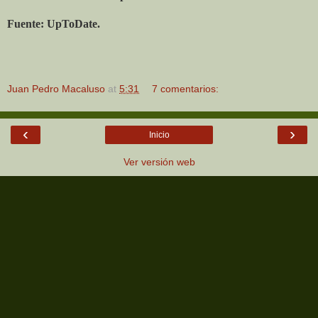
Fuente: UpToDate.
Juan Pedro Macaluso
at
5:31
7 comentarios:
‹
›
Inicio
Ver versión web