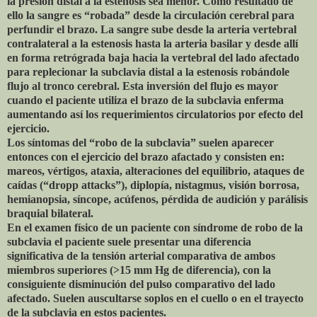
la presión distal a la estenosis sea menor. Como resultado de
ello la sangre es “robada” desde la circulación cerebral para
perfundir el brazo. La sangre sube desde la arteria vertebral
contralateral a la estenosis hasta la arteria basilar y desde allí
en forma retrógrada baja hacia la vertebral del lado afectado
para replecionar la subclavia distal a la estenosis robándole
flujo al tronco cerebral. Esta inversión del flujo es mayor
cuando el paciente utiliza el brazo de la subclavia enferma
aumentando así los requerimientos circulatorios por efecto del
ejercicio.
Los síntomas del “robo de la subclavia” suelen aparecer
entonces con el ejercicio del brazo afactado y consisten en:
mareos, vértigos, ataxia, alteraciones del equilibrio, ataques de
caídas (“dropp attacks”), diplopía, nistagmus, visión borrosa,
hemianopsia, síncope, acúfenos, pérdida de audición y parálisis
braquial bilateral.
En el examen físico de un paciente con síndrome de robo de la
subclavia el paciente suele presentar una diferencia
significativa de la tensión arterial comparativa de ambos
miembros superiores (>15 mm Hg de diferencia), con la
consiguiente disminución del pulso comparativo del lado
afectado. Suelen auscultarse soplos en el cuello o en el trayecto
de la subclavia en estos pacientes.