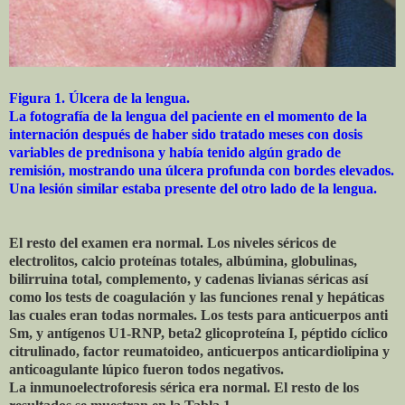
Figura 1. Úlcera de la lengua.
La fotografía de la lengua del paciente en el momento de la
internación después de haber sido tratado meses con dosis
variables de prednisona y había tenido algún grado de
remisión, mostrando una úlcera profunda con bordes elevados.
Una lesión similar estaba presente del otro lado de la lengua.
El resto del examen era normal. Los niveles séricos de
electrolitos, calcio proteínas totales, albúmina, globulinas,
bilirruina total, complemento, y cadenas livianas séricas así
como los tests de coagulación y las funciones renal y hepáticas
las cuales eran todas normales. Los tests para anticuerpos anti
Sm, y antígenos U1-RNP, beta2 glicoproteína I, péptido cíclico
citrulinado, factor reumatoideo, anticuerpos anticardiolipina y
anticoagulante lúpico fueron todos negativos.
La inmunoelectroforesis sérica era normal. El resto de los