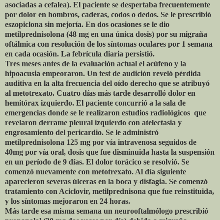
asociadas a cefalea). El paciente se despertaba frecuentemente
por dolor en hombros, caderas, codos o dedos. Se le prescribió
eszopiclona sin mejoría. En dos ocasiones se le dio
metilprednisolona (48 mg en una única dosis) por su migraña
oftálmica con resolución de los síntomas oculares por 1 semana
en cada ocasión. La febrícula diaria persistió.
Tres meses antes de la evaluación actual el acúfeno y la
hipoacusia empeoraron. Un test de audición reveló pérdida
auditiva en la alta frecuencia del oído derecho que se atribuyó
al metotrexato. Cuatro días más tarde desarrolló dolor en
hemitórax izquierdo. El paciente concurrió a la sala de
emergencias donde se le realizaron estudios radiológicos que
revelaron derrame pleural izquierdo con atelectasia y
engrosamiento del pericardio. Se le administró
metilprednisolona 125 mg por vía intravenosa seguidos de
40mg por vía oral, dosis que fue disminuida hasta la suspensión
en un período de 9 días. El dolor torácico se resolvió. Se
comenzó nuevamente con metotrexato. Al día siguiente
aparecieron severas úlceras en la boca y disfagia. Se comenzó
tratamiento con Aciclovir, metilprednisona que fue reinstituida,
y los síntomas mejoraron en 24 horas.
Más tarde esa misma semana un neurooftalmólogo prescribió