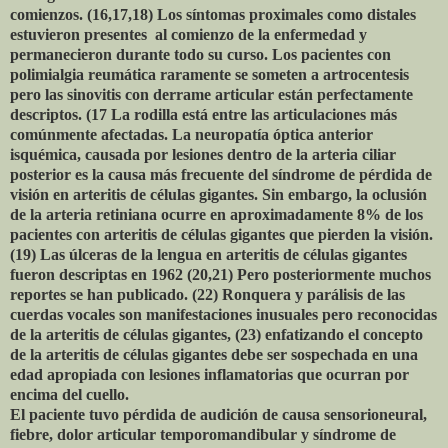
comienzos. (16,17,18) Los síntomas proximales como distales
estuvieron presentes al comienzo de la enfermedad y
permanecieron durante todo su curso. Los pacientes con
polimialgia reumática raramente se someten a artrocentesis
pero las sinovitis con derrame articular están perfectamente
descriptos. (17 La rodilla está entre las articulaciones más
comúnmente afectadas. La neuropatía óptica anterior
isquémica, causada por lesiones dentro de la arteria ciliar
posterior es la causa más frecuente del síndrome de pérdida de
visión en arteritis de células gigantes. Sin embargo, la oclusión
de la arteria retiniana ocurre en aproximadamente 8% de los
pacientes con arteritis de células gigantes que pierden la visión.
(19) Las úlceras de la lengua en arteritis de células gigantes
fueron descriptas en 1962 (20,21) Pero posteriormente muchos
reportes se han publicado. (22) Ronquera y parálisis de las
cuerdas vocales son manifestaciones inusuales pero reconocidas
de la arteritis de células gigantes, (23) enfatizando el concepto
de la arteritis de células gigantes debe ser sospechada en una
edad apropiada con lesiones inflamatorias que ocurran por
encima del cuello.
El paciente tuvo pérdida de audición de causa sensorioneural,
fiebre, dolor articular temporomandibular y síndrome de