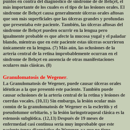
puntos en contra del diagnóstico de síndrome de de Behçet, el
más importante de los cuales es el tipo de las lesiones orales. El
síndrome de Behçet causa generalmente úlceras orales aftosas
que son más superficiales que las úlceras grandes y profundas
que presentaba este paciente. También, las úlceras aftosas del
síndrome de Behçet pueden ocurrir en la lengua pero
igualmente probable es que afecte la mucosa yugal y el paladar
blando, mientras que en este paciente estas úlceras ocurrieron
únicamente en la lengua. (7) Más aún, las oclusiones de la
arteria central de la retina improbablemente ocurran en el
síndrome de Behçet en ausencia de otras manifestaciones
oculares más clásicas. (8)
Granulomatosis de Wegener
.
La Granulomatosis de Wegener, puede causar úlceras orales
idénticas a la que presentó este paciente. También puede
causar oclusiones de la arteria central de la retina y lesiones de
cuerdas vocales. (10,11) Sin embargo, la lesión ocular más
común de la granulomatosis de Wegener es la escleritis y el
pseudotumor orbitario, y la lesión laringotraqueal clásica es la
estenosis subglótica. (12,13) Después de 19 meses de
enfermedad casi continua sería muy improbable que este
paciente tenga diagnóstico de Wegener, ya que no tiene