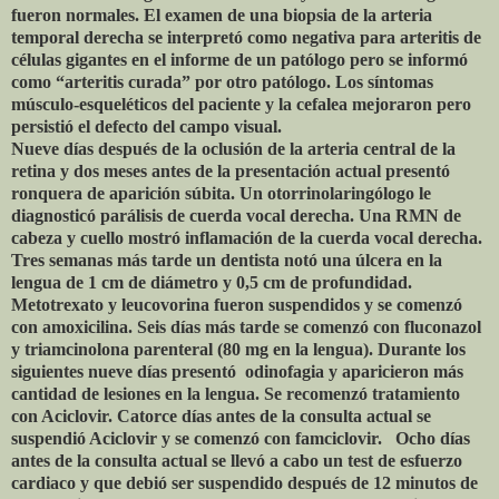
fueron normales. El examen de una biopsia de la arteria
temporal derecha se interpretó como negativa para arteritis de
células gigantes en el informe de un patólogo pero se informó
como “arteritis curada” por otro patólogo. Los síntomas
músculo-esqueléticos del paciente y la cefalea mejoraron pero
persistió el defecto del campo visual.
Nueve días después de la oclusión de la arteria central de la
retina y dos meses antes de la presentación actual presentó
ronquera de aparición súbita. Un otorrinolaringólogo le
diagnosticó parálisis de cuerda vocal derecha. Una RMN de
cabeza y cuello mostró inflamación de la cuerda vocal derecha.
Tres semanas más tarde un dentista notó una úlcera en la
lengua de 1 cm de diámetro y 0,5 cm de profundidad.
Metotrexato y leucovorina fueron suspendidos y se comenzó
con amoxicilina. Seis días más tarde se comenzó con fluconazol
y triamcinolona parenteral (80 mg en la lengua). Durante los
siguientes nueve días presentó odinofagia y aparicieron más
cantidad de lesiones en la lengua. Se recomenzó tratamiento
con Aciclovir. Catorce días antes de la consulta actual se
suspendió Aciclovir y se comenzó con famciclovir. Ocho días
antes de la consulta actual se llevó a cabo un test de esfuerzo
cardiaco y que debió ser suspendido después de 12 minutos de