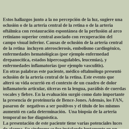
Estos hallazgos junto a la no percepción de la luz, sugiere una
oclusión o de la arteria central de la retina o de la arteria
oftálmica con restauración espontánea de la perfusión al arco
retiniano superior central asociado con recuperación del
campo visual inferior. Causas de oclusión de la arteria central
de la retina incluyen aterosclerosis, embolismo cardiogénico,
enfermedades hematológicas (por ejemplo enfermedad
drepanocítica, estados hipercoagulables, leucemias), y
enfermedades inflamatorias (por ejemplo vasculitis).
En otras palabras este paciente, médico oftalmólogo presentó
oclusión de la arteria central de la retina. Este evento que
alteró su vida ocurrió en el contexto de un cuadro de dolor
inflamatorio articular, úlceras en la lengua, parálisis de cuerdas
vocales y fiebre. En la evaluación surgió como dato importante
la presencia de proteinuria de Bence-Jones. Además, los FAN,
pasaron de negativos a ser positivos y el título de los mismos
aumentó en cada determinación. Una biopsia de la arteria
temporal no fue diagnóstica.
La presentación de este paciente tiene varias potenciales luces
de alarma. Su síndrome se fue instalando lentamente en un