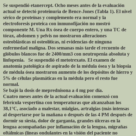
Se suspendió etanercept. Ocho meses antes de la evaluación
actual se detectó proteinuria de Bence-Jones (Tabla 1). El nivel
sérico de proteínas y complemento era normal y la
electroforesis proteica con inmunofijación no mostró
componente M. Una Rx ósea de cuerpo entero, y una TC de
tórax, abdomen y pelvis no mostraron alteraciones
osteoblásticas ni osteolíticas, ni evidencias de ninguna
enfermedad maligna. Dos semanas más tarde el recuento de
glóbulos blancos fue de 2400/mm3 con neutropenia absoluta y
linfopenia. Se suspendió el metotrexato. El examen de
anatomía patológica de aspirado de la médula ósea y la biopsia
de médula ósea mostraron aumento de los depósitos de hierro y
5% de células plasmáticas en la médula pero el resto fue
normal.
Se bajó la dosis de meprednisona a 4 mg por día.
Cuatro meses antes de la actual evaluación comenzó con
febrícula vespertina con temperaturas que alcanzaban los
38,1°C, asociado a malestar, mialgias, artralgias (más intensas
al despertarse por la mañana o después de las 4 PM después de
dormir su siesta, dolor de garganta, grandes úlceras en la
lengua acompañadas por inflamación de la lengua, migrañas
oftálmicas (líneas ondulantes en la visión del paciente no