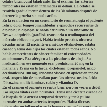
cefalea bitemporal taladrante. En el examen, las arterias
temporales no estaban inflamadas ni dolían. La cefalea se
resolvió gradualmente dentro de los 30 minutos después de
detener la prueba sin medicación.
En la evaluación en un consultorio de reumatología el paciente
refirió dolor temporomandibular y episodios recurrentes de
diplopía; la diplopía se había atribuido a un síndrome de
Brown adquirido (parálisis transitoria o tendinopatía del
músculo oblicuo mayor). Había tenido proctitis ulcerosa
décadas antes. El paciente era médico oftalmólogo, estaba
casado y tenía dos hijos los cuales estaban todos sanos. No
había antecedentes de cáncer familiar ni enfermedades
autoinmunes. Era alérgico a las picaduras de abeja. Su
medicación en ese momento era: prednisona 20 mg en la
mañana y 15 mg en la tarde, diclofenac, propanolol, ácido
acetilsalicílico 100 mg, lidocaína viscosa en aplicación tópica
oral, suspensión de sucralfato para las úlceras orales, ácido
fólico,zinc, multivitaminas, calcio y vitamina D.
En el examen el paciente se sentía bien, pero su voz era débil.
Los signos vitales eran normales. Tenía una cicatriz curada de
la biopsia de la arteria temporal derecha y tenía pulsos
normales en ambas arterias temporales. Había úlceras
bilaterales no inflamadas en la lengua y pequeñas erosiones en