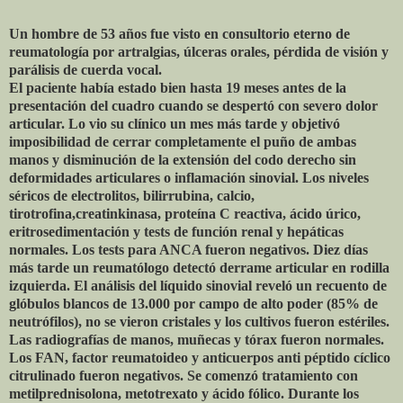
Un hombre de 53 años fue visto en consultorio eterno de
reumatología por artralgias, úlceras orales, pérdida de visión y
parálisis de cuerda vocal.
El paciente había estado bien hasta 19 meses antes de la
presentación del cuadro cuando se despertó con severo dolor
articular. Lo vio su clínico un mes más tarde y objetivó
imposibilidad de cerrar completamente el puño de ambas
manos y disminución de la extensión del codo derecho sin
deformidades articulares o inflamación sinovial. Los niveles
séricos de electrolitos, bilirrubina, calcio,
tirotrofina,creatinkinasa, proteína C reactiva, ácido úrico,
eritrosedimentación y tests de función renal y hepáticas
normales. Los tests para ANCA fueron negativos. Diez días
más tarde un reumatólogo detectó derrame articular en rodilla
izquierda. El análisis del líquido sinovial reveló un recuento de
glóbulos blancos de 13.000 por campo de alto poder (85% de
neutrófilos), no se vieron cristales y los cultivos fueron estériles.
Las radiografías de manos, muñecas y tórax fueron normales.
Los FAN, factor reumatoideo y anticuerpos anti péptido cíclico
citrulinado fueron negativos. Se comenzó tratamiento con
metilprednisolona, metotrexato y ácido fólico. Durante los