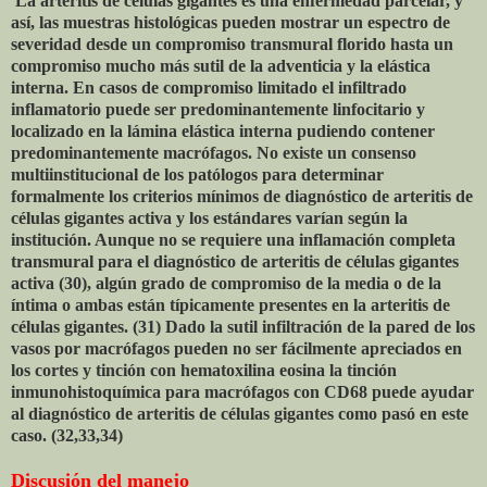
La arteritis de células gigantes es una enfermedad parcelar, y
así, las muestras histológicas pueden mostrar un espectro de
severidad desde un compromiso transmural florido hasta un
compromiso mucho más sutil de la adventicia y la elástica
interna. En casos de compromiso limitado el infiltrado
inflamatorio puede ser predominantemente linfocitario y
localizado en la lámina elástica interna pudiendo contener
predominantemente macrófagos. No existe un consenso
multiinstitucional de los patólogos para determinar
formalmente los criterios mínimos de diagnóstico de arteritis de
células gigantes activa y los estándares varían según la
institución. Aunque no se requiere una inflamación completa
transmural para el diagnóstico de arteritis de células gigantes
activa (30), algún grado de compromiso de la media o de la
íntima o ambas están típicamente presentes en la arteritis de
células gigantes. (31) Dado la sutil infiltración de la pared de los
vasos por macrófagos pueden no ser fácilmente apreciados en
los cortes y tinción con hematoxilina eosina la tinción
inmunohistoquímica para macrófagos con CD68 puede ayudar
al diagnóstico de arteritis de células gigantes como pasó en este
caso. (32,33,34)
Discusión del manejo