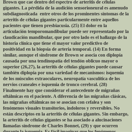
Brown que cae dentro del espectro de arteritis de células
gigantes. La pérdida de la audición sensorioneural es amenudo
subdiagnosticada entre otros de los prominentes síntomas de la
arteritis de células gigantes particularmente entre aquellos
pacientes que tienen presbiacusia. (25) El dolor en la
articulación temporomandibular puede ser representado por la
claudicación mandibular, que por otro lado es el hallazgo de la
historia clínica que tiene el mayor valor predictivo de
positividad en la biopsia de arteria temporal. (14) En forma
similar, aunque el síndrome de Brown se asocia con diplopía
causada por una tendinopatía del tendón oblicuo mayor o
superior (26,27), la arteritis de células gigantes puede causar
también diplopia por una variedad de mecanismos: isquemia
de los músculos extraoculares, neuropatía vasculítica de los
nervios craneales e isquemia de tronco cerebral. (28)
Finalmente hay que considerar el antecedente de migrañas
oftálmicas en el paciente. A diferencia de las migrañas clásicas,
las migrañas oftálmicas no se asocian con cefalea y son
fenómenos visuales transitorios, indoloros y reversibles. No
están descriptos en la arteritis de células gigantes. Sin embargo,
la arteritis de células gigantes se ha asociado a alucinaciones
llamadas síndrome de Charles Bonnet, (29) y que ocurren
durante la isquemia. Es fácil imaginar que los fenómenos