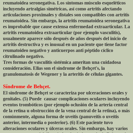
reumatoidea seronegativa. Los síntomas músculo esqueléticos
incluyendo artralgias simétricas, así como artritis afectando
articulaciones proximales y distales son compatibles con artritis
reumatoidea. Sin embargo, la artritis reumatoidea seronegativa
es improbable que cause extensa enfermedad extraarticular. La
artritis reumatoidea extraarticular (por ejemplo vasculitis),
usualmente aparece sólo después de años después del inicio de
artritis destructiva y es inusual en un paciente que tiene factor
reumatoideo negativo y anticuerpos anti péptido cíclico
citrulinado negativo.
Tres formas de vasculitis sistémica ameritan una cuidadosa
consideración. Ellas son el síndrome de Behçet's, la
granulomatosis de Wegener y la arteritis de células gigantes.
Síndrome de Behçet.
El síndrome de Behçet se caracteriza por ulceraciones orales y
genitales. (5) Puede causar complicaciones oculares incluyendo
eventos trombóticos (por ejemplo oclusión de la arteria central
de la retina u obstrucción de la vena central de la retina), o más
comúnmente, alguna forma de uveítis (panuveítis o uveítis
anterior, intermedia o posterior). (6) Este paciente tuvo
alteraciones oculares y úlceras orales. Sin embargo, hay varios