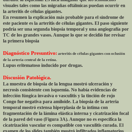
visuales tales como las migrañas oftálmicas puedan ocurrir en
la arteritis de células gigantes.
En resumen la explicación más probable para el síndrome de
este paciente es la arteritis de células gigantes. El paso siguiente
podría ser una segunda biopsia temporal y una angiografía por
TC de los grandes vasos. Aunque lo que se decidió fue revisar
la primera biopsia
Diagnóstico Presuntivo:
arteritis de células gigantes con oclusión
de la arteria central de la retina.
Lupus eritematoso inducido por drogas.
Discusión Patológica.
La muestra de biopsia de la lengua mostró ulceración y
necrosis consistente con isquemia. No había evidencias de
infección fúngica invasiva o vasculitis y la tinción de rojo
Congo fue negativa para amiloide. La biopsia de la arteria
temporal mostró extensa hiperplasia de la íntima con
fragmentación de la lámina elástica interna y cicatrización focal
de la pared del vaso (Figura 3A). Aunque no es específica la
cicatrización vascular es compatible con vasculitis curada. El
examen de los slides también mostró infiltrados inflamatorios