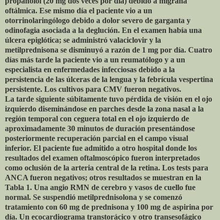
propanolol (20 mg dos veces por día) debido a migraña
oftálmica. Ese mismo día el paciente vio a un
otorrinolaringólogo debido a dolor severo de garganta y
odinofagia asociada a la deglución. En el examen había una
úlcera epiglótica; se administró valaciclovir y la
metilprednisona se disminuyó a razón de 1 mg por día. Cuatro
días más tarde la paciente vio a un reumatólogo y a un
especialista en enfermedades infecciosas debido a la
persistencia de las úlceras de la lengua y la febrícula vespertina
persistente. Los cultivos para CMV fueron negativos.
La tarde siguiente súbitamente tuvo pérdida de visión en el ojo
izquierdo diseminándose en parches desde la zona nasal a la
región temporal con ceguera total en el ojo izquierdo de
aproximadamente 30 minutos de duración presentándose
posteriormente recuperación parcial en el campo visual
inferior. El paciente fue admitido a otro hospital donde los
resultados del examen oftalmoscópico fueron interpretados
como oclusión de la arteria central de la retina. Los tests para
ANCA fueron negativos; otros resultados se muestran en la
Tabla 1. Una angio RMN de cerebro y vasos de cuello fue
normal. Se suspendió metilprednisolona y se comenzó
tratamiento con 60 mg de prednisona y 100 mg de aspirina por
día. Un ecocardiograma transtorácico y otro transesofágico