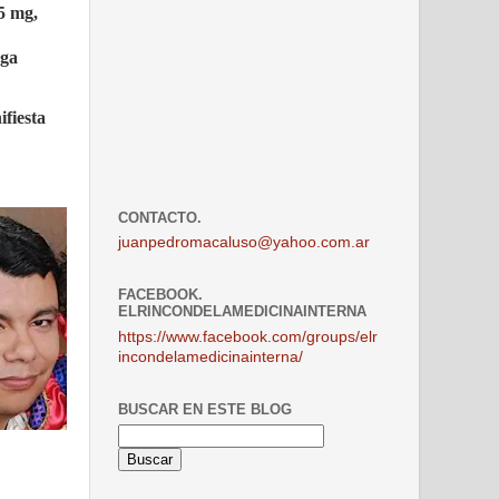
5 mg,
ega
fiesta
CONTACTO.
juanpedromacaluso@yahoo.com.ar
FACEBOOK.
ELRINCONDELAMEDICINAINTERNA
https://www.facebook.com/groups/elr
incondelamedicinainterna/
BUSCAR EN ESTE BLOG