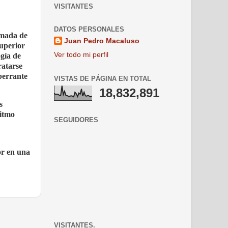
VISITANTES
DATOS PERSONALES
imada de
Juan Pedro Macaluso
superior
Ver todo mi perfil
ogía de
ratarse
berrante
VISTAS DE PÁGINA EN TOTAL
18,832,891
s
ritmo
SEGUIDORES
or en una
VISITANTES.