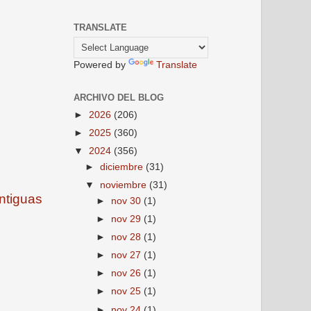
TRANSLATE
Powered by
Translate
ARCHIVO DEL BLOG
►
2026
(206)
►
2025
(360)
▼
2024
(356)
►
diciembre
(31)
▼
noviembre
(31)
ntiguas
►
nov 30
(1)
►
nov 29
(1)
►
nov 28
(1)
►
nov 27
(1)
►
nov 26
(1)
►
nov 25
(1)
►
nov 24
(1)