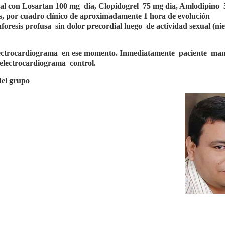
ual con Losartan 100 mg
dia, Clopidogrel
75 mg dia, Amlodipino
s, por cuadro clínico de aproximadamente 1 hora de evolución
aforesis profusa
sin dolor precordial luego
de actividad sexual (ni
lectrocardiograma
en ese momento. Inmediatamente
paciente
mani
a electrocardiograma
control.
del grupo