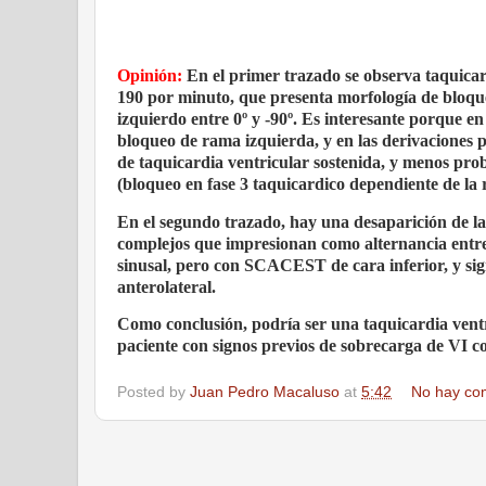
Opinión:
En el primer trazado se observa taquica
190 por minuto, que presenta morfología de bloque
izquierdo entre 0º y -90º. Es interesante porque e
bloqueo de rama izquierda, y en las derivaciones 
de taquicardia ventricular sostenida, y menos pr
(bloqueo en fase 3 taquicardico dependiente de la
En el segundo trazado, hay una desaparición de la 
complejos que impresionan como alternancia entre f
sinusal, pero con SCACEST de cara inferior, y sig
anterolateral.
Como conclusión, podría ser una taquicardia ventr
paciente con signos previos de sobrecarga de VI 
Posted by
Juan Pedro Macaluso
at
5:42
No hay co