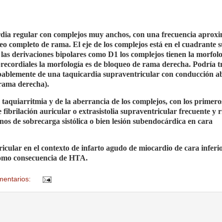
rdia regular con complejos muy anchos, con una frecuencia aprox
o completo de rama. El eje de los complejos está en el cuadrante 
n las derivaciones bipolares como D1 los complejos tienen la morfol
precordiales la morfología es de bloqueo de rama derecha. Podría t
obablemente de una taquicardia supraventricular con conducción a
 rama derecha).
taquiarritmia y de la aberrancia de los complejos, con los primero
ibrilación auricular o extrasistolia supraventricular frecuente y 
nos de sobrecarga sistólica o bien lesión subendocárdica en cara
icular en el contexto de infarto agudo de miocardio de cara inferi
como consecuencia de HTA.
mentarios: