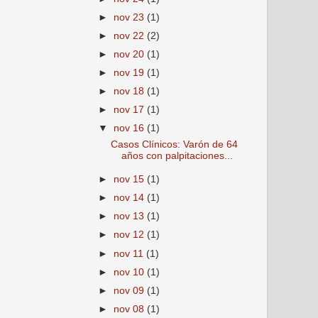
►
nov 23
(1)
►
nov 22
(2)
►
nov 20
(1)
►
nov 19
(1)
►
nov 18
(1)
►
nov 17
(1)
▼
nov 16
(1)
Casos Clínicos: Varón de 64
años con palpitaciones...
►
nov 15
(1)
►
nov 14
(1)
►
nov 13
(1)
►
nov 12
(1)
►
nov 11
(1)
►
nov 10
(1)
►
nov 09
(1)
►
nov 08
(1)