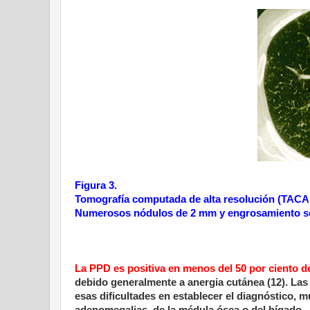
Figura 3.
Tomografía computada de alta resolución (TACAR)
Numerosos nódulos de
2 mm
y engrosamiento se
La PPD es positiva en menos del 50 por ciento d
debido generalmente a anergia cutánea (12). Las
esas dificultades en establecer el diagnóstico,
adenomegalias, de la médula ósea o del hígado.