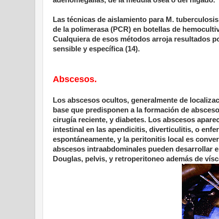
Las técnicas de aislamiento para M. tuberculosis
de la polimerasa (PCR) en botellas de hemocult
Cualquiera de esos métodos arroja resultados p
sensible y específica (14).
Abscesos.
Los abscesos ocultos, generalmente de localiza
base que predisponen a la formación de absceso
cirugía reciente, y diabetes. Los abscesos apar
intestinal en las apendicitis, diverticulitis, o en
espontáneamente, y la peritonitis local es conv
abscesos intraabdominales pueden desarrollar e
Douglas, pelvis, y retroperitoneo además de vísc