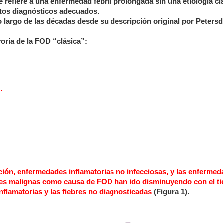
 refiere a una enfermedad febril prolongada sin una etiología cl
ntos diagnósticos adecuados.
 largo de las décadas desde su descripción original por Petersd
oría de la FOD “clásica”:
.
ión, enfermedades inflamatorias no infecciosas, y las enferme
des malignas como causa de FOD han ido disminuyendo con el t
flamatorias y las fiebres no diagnosticadas
(Figura 1).