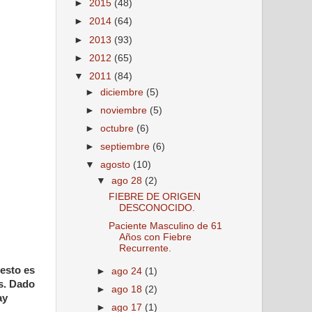
►
2015
(48)
►
2014
(64)
►
2013
(93)
►
2012
(65)
▼
2011
(84)
►
diciembre
(5)
►
noviembre
(5)
►
octubre
(6)
►
septiembre
(6)
▼
agosto
(10)
▼
ago 28
(2)
FIEBRE DE ORIGEN
DESCONOCIDO.
Paciente Masculino de 61
Años con Fiebre
Recurrente.
 esto es
►
ago 24
(1)
s. Dado
►
ago 18
(2)
ay
►
ago 17
(1)