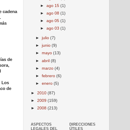
►
ago 15
(1)
de cadena
►
ago 08
(1)
.
►
ago 05
(1)
 más
►
ago 03
(1)
►
julio
(7)
►
junio
(9)
►
mayo
(13)
ías de
►
abril
(8)
sora,
►
marzo
(4)
d
►
febrero
(6)
. Los
►
enero
(5)
aco de
►
2010
(87)
►
2009
(159)
►
2008
(213)
ASPECTOS
DIRECCIONES
LEGALES DEL
ÚTILES