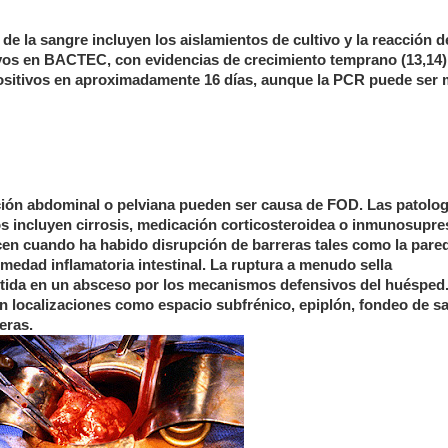
 de la sangre incluyen los aislamientos de cultivo y la reacción 
ivos en BACTEC, con evidencias de crecimiento temprano (13,14)
ositivos en aproximadamente 16 días, aunque la PCR puede ser
ción abdominal o pelviana pueden ser causa de FOD. Las patolog
s incluyen cirrosis, medicación corticosteroidea o inmunosupre
ecen cuando ha habido disrupción de barreras tales como la pare
fermedad inflamatoria intestinal. La ruptura a menudo sella
ertida en un absceso por los mecanismos defensivos del huésped
n localizaciones como espacio subfrénico, epiplón, fondeo de s
eras.