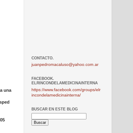
CONTACTO.
juanpedromacaluso@yahoo.com.ar
FACEBOOK.
ELRINCONDELAMEDICINAINTERNA
https://www.facebook.com/groups/elr
da una
incondelamedicinainterna/
ésped
BUSCAR EN ESTE BLOG
005