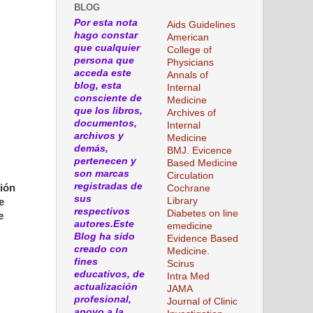
BLOG
Por esta nota
Aids Guidelines
hago constar
American
que cualquier
College of
persona que
Physicians
acceda este
Annals of
blog, esta
Internal
consciente de
Medicine
que los libros,
Archives of
documentos,
Internal
archivos y
Medicine
demás,
BMJ. Evicence
pertenecen y
Based Medicine
son marcas
Circulation
registradas de
ción
Cochrane
sus
Library
e
respectivos
Diabetes on line
e
autores.Este
emedicine
Blog ha sido
Evidence Based
creado con
Medicine.
fines
Scirus
educativos, de
Intra Med
actualización
JAMA
profesional,
Journal of Clinic
apoyo a la