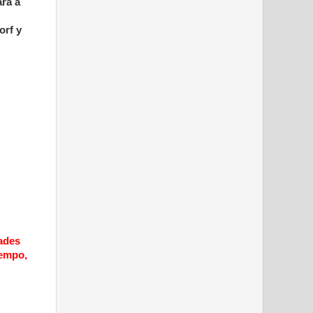
ara a
orf y
dades
iempo,