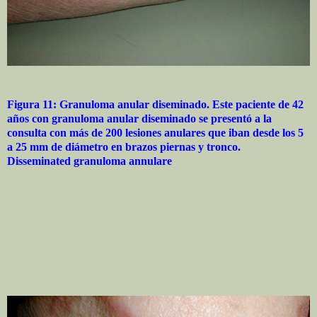
Figura 11: Granuloma anular diseminado. Este paciente de 42
años con granuloma anular diseminado se presentó a la
consulta con más de 200 lesiones anulares que iban desde los 5
a 25 mm de diámetro en brazos piernas y tronco.
Disseminated granuloma annulare