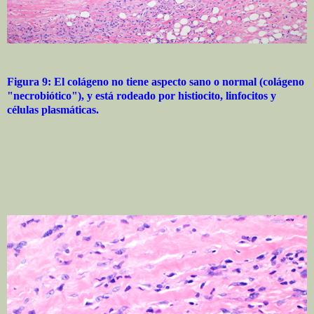
Figura 9: El colágeno no tiene aspecto sano o normal (colágeno
"necrobiótico"), y está rodeado por histiocito, linfocitos y
células plasmáticas.