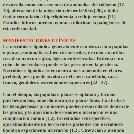
desarrolla como consecuencia de anomalías del colágeno [17-
19], alteración de la migración de neutrófilos [20], o daño
tisular secundario a hiperlipidemia o reflujo venoso [21].
Estudios futuros pueden ayudar a dilucidar la patogénesis de
esta enfermedad.
MANIFESTACIONES CLÍNICAS
La necrobiosis lipoídica generalmente comienza como pápulas
o placas asintomáticas, bien circunscritas, de color amarillo a
rosado o marrón rojizo, ligeramente elevadas. Eritema o un
color de piel violáceo puede estar presente en la periferia.
Necrobiosis lipoidica se encuentra más a menudo en el área
pretibial, pero puede involucrar el cuero cabelludo, cara,
tronco, genitales o extremidades superiores [22 - 37].
Con el tiempo, las pápulas o placas se aplanan y forman
parches anchos, amarillo-naranja o placas finas. La atrofia y
las telangiectasias prominentes pueden desarrollarse dentro de
las placas, y la aparición de erosiones o ulceración es una
complicación común [1,2]. En estudios retrospectivos,
aproximadamente un tercio de los pacientes con necrobiosis
lipoídica experimentó ulceración [1,2]. Ulceración a menudo