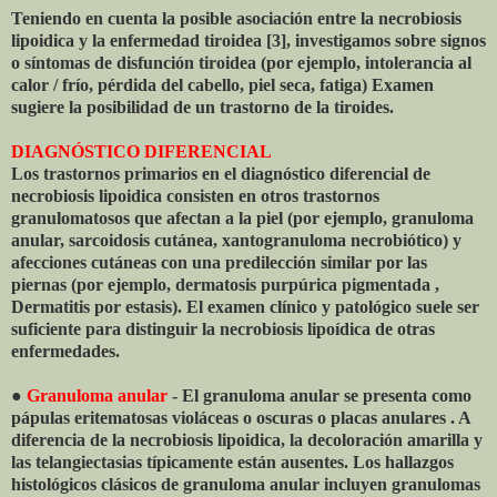
Teniendo en cuenta la posible asociación entre la necrobiosis
lipoidica y la enfermedad tiroidea [3], investigamos sobre signos
o síntomas de disfunción tiroidea (por ejemplo, intolerancia al
calor / frío, pérdida del cabello, piel seca, fatiga) Examen
sugiere la posibilidad de un trastorno de la tiroides.
DIAGNÓSTICO DIFERENCIAL
Los trastornos primarios en el diagnóstico diferencial de
necrobiosis lipoidica consisten en otros trastornos
granulomatosos que afectan a la piel (por ejemplo, granuloma
anular, sarcoidosis cutánea, xantogranuloma necrobiótico) y
afecciones cutáneas con una predilección similar por las
piernas (por ejemplo, dermatosis purpúrica pigmentada ,
Dermatitis por estasis). El examen clínico y patológico suele ser
suficiente para distinguir la necrobiosis lipoídica de otras
enfermedades.
●
Granuloma anular
- El granuloma anular se presenta como
pápulas eritematosas violáceas o oscuras o placas anulares . A
diferencia de la necrobiosis lipoidica, la decoloración amarilla y
las telangiectasias típicamente están ausentes. Los hallazgos
histológicos clásicos de granuloma anular incluyen granulomas