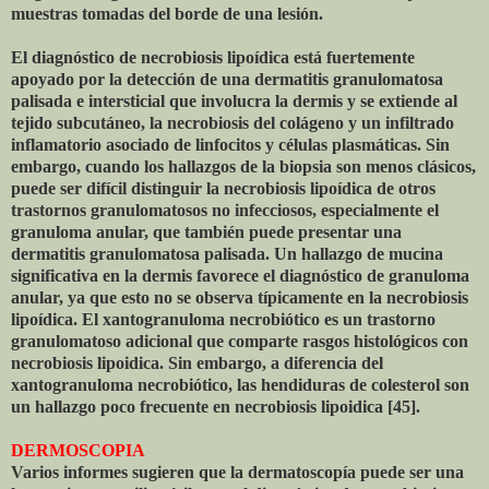
muestras tomadas del borde de una lesión.
El diagnóstico de necrobiosis lipoídica está fuertemente
apoyado por la detección de una dermatitis granulomatosa
palisada e intersticial que involucra la dermis y se extiende al
tejido subcutáneo, la necrobiosis del colágeno y un infiltrado
inflamatorio asociado de linfocitos y células plasmáticas. Sin
embargo, cuando los hallazgos de la biopsia son menos clásicos,
puede ser difícil distinguir la necrobiosis lipoídica de otros
trastornos granulomatosos no infecciosos, especialmente el
granuloma anular, que también puede presentar una
dermatitis granulomatosa palisada. Un hallazgo de mucina
significativa en la dermis favorece el diagnóstico de granuloma
anular, ya que esto no se observa típicamente en la necrobiosis
lipoídica. El xantogranuloma necrobiótico es un trastorno
granulomatoso adicional que comparte rasgos histológicos con
necrobiosis lipoidica. Sin embargo, a diferencia del
xantogranuloma necrobiótico, las hendiduras de colesterol son
un hallazgo poco frecuente en necrobiosis lipoidica [45].
DERMOSCOPIA
Varios informes sugieren que la dermatoscopía puede ser una