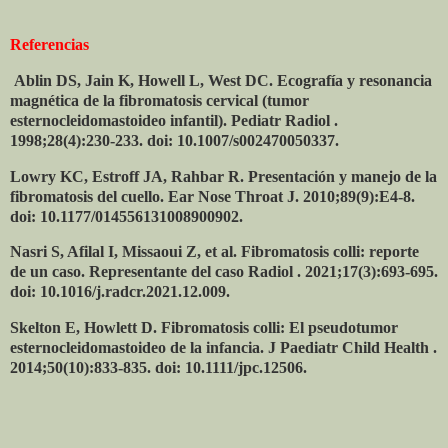
Referencias
Ablin DS, Jain K, Howell L, West DC. Ecografía y resonancia
magnética de la fibromatosis cervical (tumor
esternocleidomastoideo infantil). Pediatr Radiol .
1998;28(4):230-233. doi: 10.1007/s002470050337.
Lowry KC, Estroff JA, Rahbar R. Presentación y manejo de la
fibromatosis del cuello. Ear Nose Throat J. 2010;89(9):E4-8.
doi: 10.1177/014556131008900902.
Nasri S, Afilal I, Missaoui Z, et al. Fibromatosis colli: reporte
de un caso. Representante del caso Radiol . 2021;17(3):693-695.
doi: 10.1016/j.radcr.2021.12.009.
Skelton E, Howlett D. Fibromatosis colli: El pseudotumor
esternocleidomastoideo de la infancia. J Paediatr Child Health .
2014;50(10):833-835. doi: 10.1111/jpc.12506.