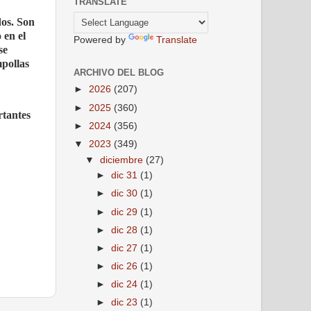
TRANSLATE
dos. Son
 en el
Powered by
Translate
se
mpollas
ARCHIVO DEL BLOG
►
2026
(207)
►
2025
(360)
rtantes
►
2024
(356)
▼
2023
(349)
▼
diciembre
(27)
►
dic 31
(1)
►
dic 30
(1)
►
dic 29
(1)
►
dic 28
(1)
►
dic 27
(1)
►
dic 26
(1)
►
dic 24
(1)
►
dic 23
(1)