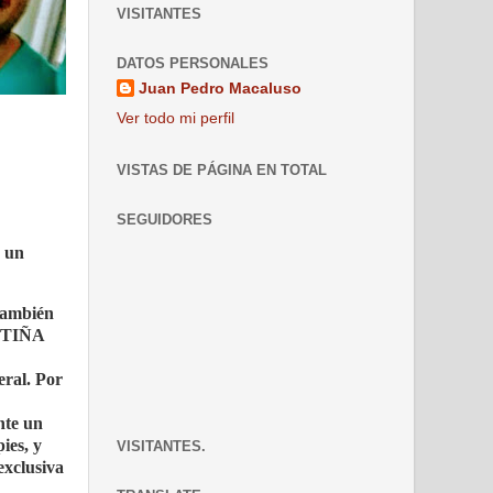
VISITANTES
DATOS PERSONALES
Juan Pedro Macaluso
Ver todo mi perfil
VISTAS DE PÁGINA EN TOTAL
SEGUIDORES
n un
 también
s TIÑA
eral. Por
te un
ies, y
VISITANTES.
exclusiva