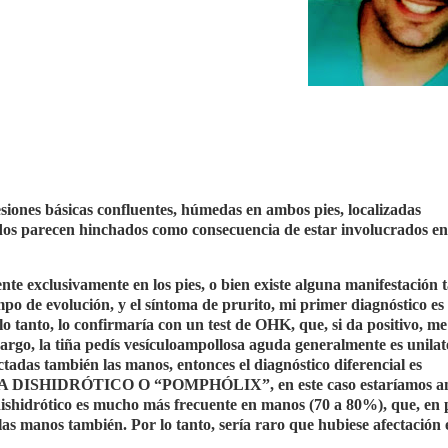
esiones básicas confluentes, húmedas en ambos pies, localizadas
edos parecen hinchados como consecuencia de estar involucrados e
ente exclusivamente en los pies, o bien existe alguna manifestación
empo de evolución, y el síntoma de prurito, mi primer diagnóstico e
 lo confirmaría con un test de OHK, que, si da positivo, me
bargo, la tiña pedís vesículoampollosa aguda generalmente es unilat
fectadas también las manos, entonces el diagnóstico diferencial es
 DISHIDRÓTICO O “POMPHÓLIX”, en este caso estaríamos an
rótico es mucho más frecuente en manos (70 a 80%), que, en p
las manos también. Por lo tanto, sería raro que hubiese afectación 