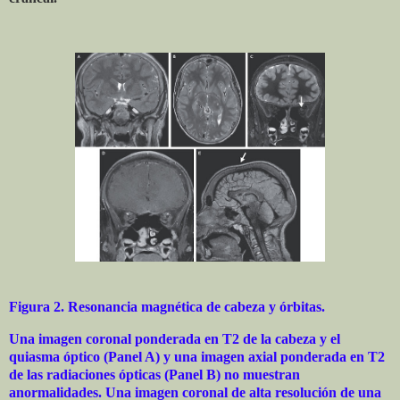
Figura 2. Resonancia magnética de cabeza y órbitas.
Una imagen coronal ponderada en T2 de la cabeza y el
quiasma óptico (Panel A) y una imagen axial ponderada en T2
de las radiaciones ópticas (Panel B) no muestran
anormalidades. Una imagen coronal de alta resolución de una