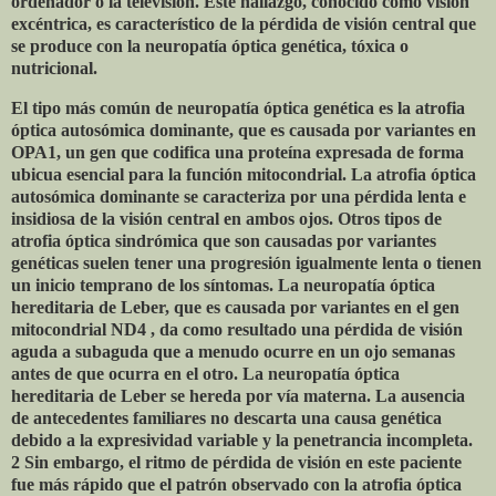
ordenador o la televisión. Este hallazgo, conocido como visión
excéntrica, es característico de la pérdida de visión central que
se produce con la neuropatía óptica genética, tóxica o
nutricional.
El tipo más común de neuropatía óptica genética es la atrofia
óptica autosómica dominante, que es causada por variantes en
OPA1, un gen que codifica una proteína expresada de forma
ubicua esencial para la función mitocondrial. La atrofia óptica
autosómica dominante se caracteriza por una pérdida lenta e
insidiosa de la visión central en ambos ojos. Otros tipos de
atrofia óptica sindrómica que son causadas por variantes
genéticas suelen tener una progresión igualmente lenta o tienen
un inicio temprano de los síntomas. La neuropatía óptica
hereditaria de Leber, que es causada por variantes en el gen
mitocondrial ND4 , da como resultado una pérdida de visión
aguda a subaguda que a menudo ocurre en un ojo semanas
antes de que ocurra en el otro. La neuropatía óptica
hereditaria de Leber se hereda por vía materna. La ausencia
de antecedentes familiares no descarta una causa genética
debido a la expresividad variable y la penetrancia incompleta.
2 Sin embargo, el ritmo de pérdida de visión en este paciente
fue más rápido que el patrón observado con la atrofia óptica