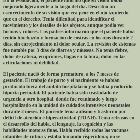
En la evaluación, el paciente informó que su visión había
mejorado ligeramente a lo largo del día. Describió un
oscurecimiento de su visión que era peor en el ojo izquierdo
que en el derecho. Tenía dificultad para identificar el
movimiento y los detalles de los objetos, aunque podía ver
formas y colores. Los padres informaron que el paciente había
tenido hinchazón y formación de costras en los ojos durante 2
días, sin enrojecimiento ni dolor ocular. La revisión de sistemas
fue notable por 3 días de diarrea y náuseas. No tenía fiebre,
dolor de cabeza, erupciones, llagas en la boca, dolor en las
articulaciones ni debilidad.
El paciente nació de forma prematura, a los 7 meses de
gestación. El trabajo de parto y el nacimiento se habían
producido fuera del ámbito hospitalario y se había producido
hipoxia perinatal. El paciente había sido trasladado de
urgencia a otro hospital, donde fue reanimado y luego
hospitalizado en la unidad de cuidados intensivos neonatales
durante 2 meses. El paciente tenía autismo y trastorno por
déficit de atención e hiperactividad (TDAH). Tenía retrasos en
el desarrollo del habla, el lenguaje, la cognición y las
habilidades motoras finas. Había recibido todas las vacunas
infantiles de rutina y estaba tomando risperidona; no se