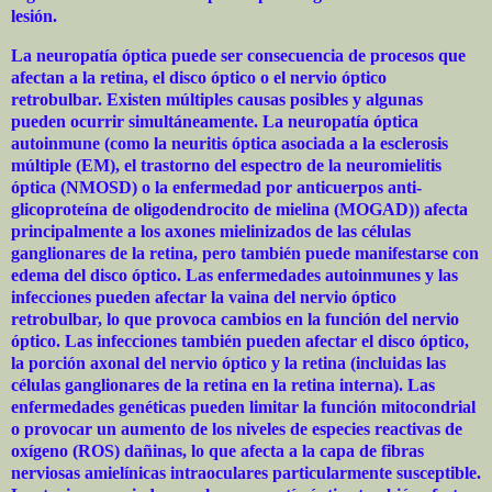
lesión.
La neuropatía óptica puede ser consecuencia de procesos que
afectan a la retina, el disco óptico o el nervio óptico
retrobulbar. Existen múltiples causas posibles y algunas
pueden ocurrir simultáneamente. La neuropatía óptica
autoinmune (como la neuritis óptica asociada a la esclerosis
múltiple (EM), el trastorno del espectro de la neuromielitis
óptica (NMOSD) o la enfermedad por anticuerpos anti-
glicoproteína de oligodendrocito de mielina (MOGAD)) afecta
principalmente a los axones mielinizados de las células
ganglionares de la retina, pero también puede manifestarse con
edema del disco óptico. Las enfermedades autoinmunes y las
infecciones pueden afectar la vaina del nervio óptico
retrobulbar, lo que provoca cambios en la función del nervio
óptico. Las infecciones también pueden afectar el disco óptico,
la porción axonal del nervio óptico y la retina (incluidas las
células ganglionares de la retina en la retina interna). Las
enfermedades genéticas pueden limitar la función mitocondrial
o provocar un aumento de los niveles de especies reactivas de
oxígeno (ROS) dañinas, lo que afecta a la capa de fibras
nerviosas amielínicas intraoculares particularmente susceptible.