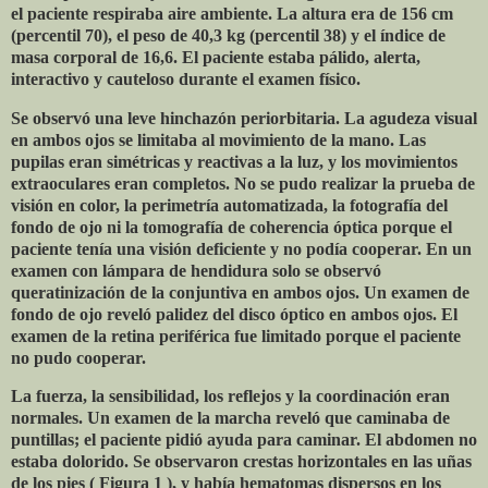
el paciente respiraba aire ambiente. La altura era de 156 cm
(percentil 70), el peso de 40,3 kg (percentil 38) y el índice de
masa corporal de 16,6. El paciente estaba pálido, alerta,
interactivo y cauteloso durante el examen físico.
Se observó una leve hinchazón periorbitaria. La agudeza visual
en ambos ojos se limitaba al movimiento de la mano. Las
pupilas eran simétricas y reactivas a la luz, y los movimientos
extraoculares eran completos. No se pudo realizar la prueba de
visión en color, la perimetría automatizada, la fotografía del
fondo de ojo ni la tomografía de coherencia óptica porque el
paciente tenía una visión deficiente y no podía cooperar. En un
examen con lámpara de hendidura solo se observó
queratinización de la conjuntiva en ambos ojos. Un examen de
fondo de ojo reveló palidez del disco óptico en ambos ojos. El
examen de la retina periférica fue limitado porque el paciente
no pudo cooperar.
La fuerza, la sensibilidad, los reflejos y la coordinación eran
normales. Un examen de la marcha reveló que caminaba de
puntillas; el paciente pidió ayuda para caminar. El abdomen no
estaba dolorido. Se observaron crestas horizontales en las uñas
de los pies ( Figura 1 ), y había hematomas dispersos en los