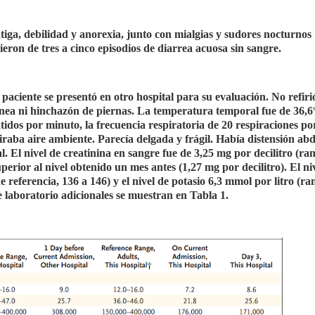
atiga, debilidad y anorexia, junto con mialgias y sudores nocturnos
rieron de tres a cinco episodios de diarrea acuosa sin sangre.
 paciente se presentó en otro hospital para su evaluación. No refirió
isnea ni hinchazón de piernas. La temperatura temporal fue de 36,6
atidos por minuto, la frecuencia respiratoria de 20 respiraciones p
iraba aire ambiente. Parecía delgada y frágil. Había distensión ab
l. El nivel de creatinina en sangre fue de 3,25 mg por decilitro (ra
uperior al nivel obtenido un mes antes (1,27 mg por decilitro). El ni
 referencia, 136 a 146) y el nivel de potasio 6,3 mmol por litro (ra
e laboratorio adicionales se muestran en Tabla 1.