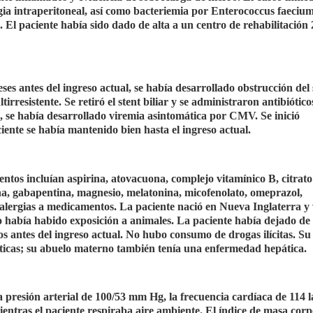
agia intraperitoneal, así como bacteriemia por Enterococcus faeciu
e. El paciente había sido dado de alta a un centro de rehabilitación 
es antes del ingreso actual, se había desarrollado obstrucción del 
rresistente. Se retiró el stent biliar y se administraron antibiótico
l, se había desarrollado viremia asintomática por CMV. Se inició
iente se había mantenido bien hasta el ingreso actual.
ntos incluían aspirina, atovacuona, complejo vitamínico B, citrato
sona, gabapentina, magnesio, melatonina, micofenolato, omeprazol,
 alergias a medicamentos. La paciente nació en Nueva Inglaterra y 
o había habido exposición a animales. La paciente había dejado de
s antes del ingreso actual. No hubo consumo de drogas ilícitas. S
icas; su abuelo materno también tenía una enfermedad hepática.
a presión arterial de 100/53 mm Hg, la frecuencia cardíaca de 114 l
entras el paciente respiraba aire ambiente. El índice de masa corp