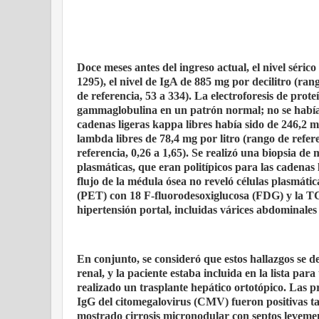
Doce meses antes del ingreso actual, el nivel séric
1295), el nivel de IgA de 885 mg por decilitro (ran
de referencia, 53 a 334). La electroforesis de prot
gammaglobulina en un patrón normal; no se había 
cadenas ligeras kappa libres había sido de 246,2 mg 
lambda libres de 78,4 mg por litro (rango de refer
referencia, 0,26 a 1,65). Se realizó una biopsia de
plasmáticas, que eran politípicos para las cadenas 
flujo de la médula ósea no reveló células plasmátic
(PET) con 18 F-fluorodesoxiglucosa (FDG) y la TC
hipertensión portal, incluidas várices abdominales y
En conjunto, se consideró que estos hallazgos se 
renal, y la paciente estaba incluida en la lista par
realizado un trasplante hepático ortotópico. Las 
IgG del citomegalovirus (CMV) fueron positivas ta
mostrado cirrosis micronodular con septos levemen