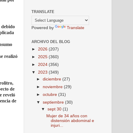
TRANSLATE
l debido
Powered by
Translate
plicada
ARCHIVO DEL BLOG
consumo
►
2026
(207)
e realizó
►
2025
(360)
►
2024
(356)
▼
2023
(349)
►
diciembre
(27)
olitro,
►
noviembre
(29)
pecto de
e reveló
►
octubre
(31)
dencia de
▼
septiembre
(30)
▼
sept 30
(1)
Mujer de 34 años con
distensión abdominal e
injuri...