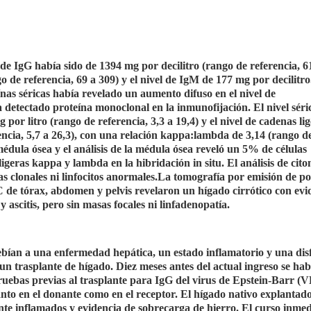
o de IgG había sido de 1394 mg por decilitro (rango de referencia, 6
go de referencia, 69 a 309) y el nivel de IgM de 177 mg por decilitro
eínas séricas había revelado un aumento difuso en el nivel de
detectado proteína monoclonal en la inmunofijación. El nivel séri
por litro (rango de referencia, 3,3 a 19,4) y el nivel de cadenas li
encia, 5,7 a 26,3), con una relación kappa:lambda de 3,14 (rango d
 médula ósea y el análisis de la médula ósea reveló un 5% de células
ligeras kappa y lambda en la hibridación in situ. El análisis de cito
as clonales ni linfocitos anormales.La tomografía por emisión de po
 de tórax, abdomen y pelvis revelaron un hígado cirrótico con evi
 ascitis, pero sin masas focales ni linfadenopatía.
debían a una enfermedad hepática, un estado inflamatorio y una di
a un trasplante de hígado. Diez meses antes del actual ingreso se hab
pruebas previas al trasplante para IgG del virus de Epstein-Barr (
nto en el donante como en el receptor. El hígado nativo explantad
te inflamados y evidencia de sobrecarga de hierro. El curso inmed