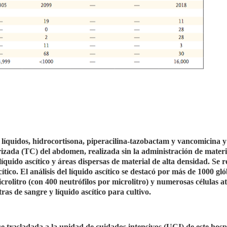
e líquidos, hidrocortisona, piperacilina-tazobactam y vancomicina y
izada (TC) del abdomen, realizada sin la administración de materi
quido ascítico y áreas dispersas de material de alta densidad. Se r
ítico. El análisis del líquido ascítico se destacó por más de 1000 gl
crolitro (con 400 neutrófilos por microlitro) y numerosas células at
as de sangre y líquido ascítico para cultivo.
ue trasladada a la unidad de cuidados intensivos (UCI) de este hosp