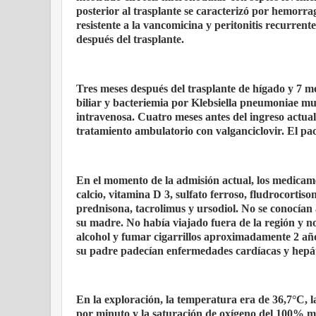
posterior al trasplante se caracterizó por hemorr
resistente a la vancomicina y peritonitis recurrent
después del trasplante.
Tres meses después del trasplante de hígado y 7 mes
biliar y bacteriemia por Klebsiella pneumoniae multi
intravenosa. Cuatro meses antes del ingreso actua
tratamiento ambulatorio con valganciclovir. El pac
En el momento de la admisión actual, los medicame
calcio, vitamina D 3, sulfato ferroso, fludrocorti
prednisona, tacrolimus y ursodiol. No se conocían
su madre. No había viajado fuera de la región y n
alcohol y fumar cigarrillos aproximadamente 2 año
su padre padecían enfermedades cardíacas y hepát
En la exploración, la temperatura era de 36,7°C, l
por minuto y la saturación de oxígeno del 100% mi