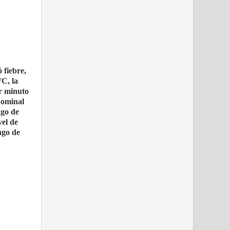
 fiebre,
°C, la
or minuto
dominal
ngo de
vel de
ngo de