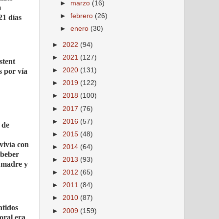
►
marzo
(16)
m
►
febrero
(26)
21 días
►
enero
(30)
►
2022
(94)
►
2021
(127)
stent
►
2020
(131)
s por vía
►
2019
(122)
►
2018
(100)
►
2017
(76)
►
2016
(57)
 de
►
2015
(48)
vivía con
►
2014
(64)
 beber
►
2013
(93)
u madre y
►
2012
(65)
►
2011
(84)
►
2010
(87)
atidos
►
2009
(159)
oral era