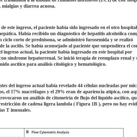
d, mialgias y diarrea acuosa.
 de este ingreso, el paciente había sido ingresado en el otro hospita
epática. Había recibido un diagnóstico de hepatitis alcohólica com
un ciclo corto de prednisona, se administró furosemida y se realizó
e la ascitis. Se había aconsejado al paciente que suspendiera el 
l ingreso actual, la paciente había ingresado en este hospital por
 síndrome hepatorrenal. Se inició terapia de reemplazo renal y s
do ascítico para análisis citológico y hematológico.
antes del ingreso actual había revelado 44 células nucleadas por micr
tos, el 17% macrófagos y el 29% eran de apariencia atípica, con as
rovocaron un análisis de citometría de flujo del líquido ascítico, qu
restricción de cadena ligera lambda ( Figura 1B ), pero no hay evi
as T inusuales.