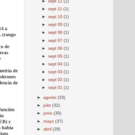
►
sept 12
(1)
►
sept 11
(1)
►
sept 10
(1)
►
sept 09
(1)
14 a
►
sept 08
(1)
. (rango
►
sept 07
(1)
co de
►
sept 06
(1)
geras
►
sept 05
(1)
e
►
sept 04
(1)
metría de
►
sept 03
(1)
sitrones
►
sept 02
(1)
dencia de
►
sept 01
(1)
►
agosto
(33)
►
julio
(32)
sfunción
►
junio
(30)
ía
►
mayo
(37)
VEB) y
o había
►
abril
(28)
iato