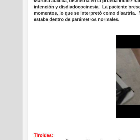
Marcha atáxica, dismetría en la prueba índice-na
intención y disdiadococinesia. La paciente prese
momentos, lo que se interpretó como disartria. 
estaba dentro de parámetros normales.
Tiroides: