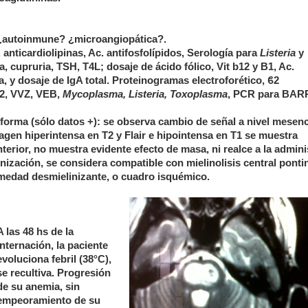
 ¿autoinmune? ¿microangiopática?.
 anticardiolipinas, Ac. antifosfolípidos, Serología para
Listeria
y
 cupruria, TSH, T4L; dosaje de ácido fólico, Vit b12 y B1, Ac.
, y dosaje de IgA total. Proteinogramas electroforético, ϐ2
 2, VVZ, VEB,
Mycoplasma, Listeria, Toxoplasma
, PCR para BAR
forma (sólo datos +): se observa cambio de señal a nivel mesenc
en hiperintensa en T2 y Flair e hipointensa en T1 se muestra
terior, no muestra evidente efecto de masa, ni realce a la admini
inización, se considera compatible con mielinolisis central pont
rmedad desmielinizante, o cuadro isquémico.
A las 48 hs de la
internación, la paciente
evoluciona febril (38°C),
se recultiva. Progresión
de su anemia, sin
empeoramiento de su