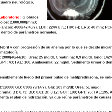
cuadro neurológico.
Laboratorio :
Glóbulos
rojos: 2.000.000(mm3;
lancos: 4000(47/46/7). LDH: 2244 UI/L; HIV: (-); ERS: 40 mm; PCR
io dentro de parámetros normales.
ebril y con progresión de su anemia por lo que se decide iniciar
umatología.
2000(46/44/10). Urea: 25 mg/dl, Creatinina: 0,9 mg/dl. Iono: 142/
 GPT: 43; FAL: 160. Amilasemia: 22 mg/dl. Sedimento urinario den
ensiblemente luego del primer pulso de metilprednisona, se indi
t:328000 GB: 6300(79/14/7). Glu: 283 mg/dl; Urea: 51 mg/dl,
grama: BT: 0,73; BD: 0,61;BI: 0,12; GOT: 100; GPT: 76; FAL:195. 
umenta el plan de hidratación, ya que reúne parámetros de causas