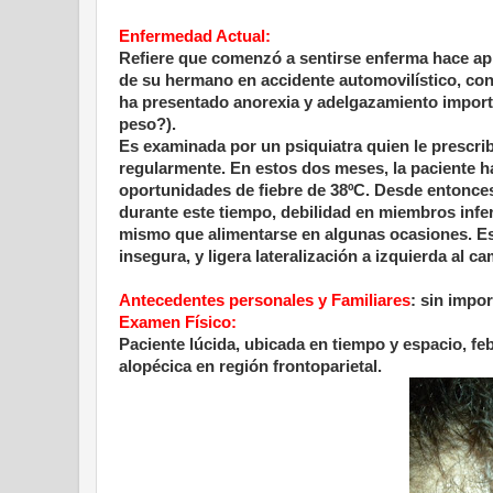
Enfermedad Actual:
Refiere que comenzó a sentirse enferma hace a
de su hermano en accidente automovilístico, co
ha presentado anorexia y adelgazamiento importa
peso?).
Es examinada por un psiquiatra quien le prescri
regularmente. En estos dos meses, la paciente 
oportunidades de fiebre de 38ºC. Desde entonce
durante este tiempo, debilidad en miembros infer
mismo que alimentarse en algunas ocasiones. Es
insegura, y ligera lateralización a izquierda al ca
Antecedentes personales y Familiares
: sin impor
Examen Físico:
Paciente lúcida, ubicada en tiempo y espacio, fe
alopécica en región frontoparietal.