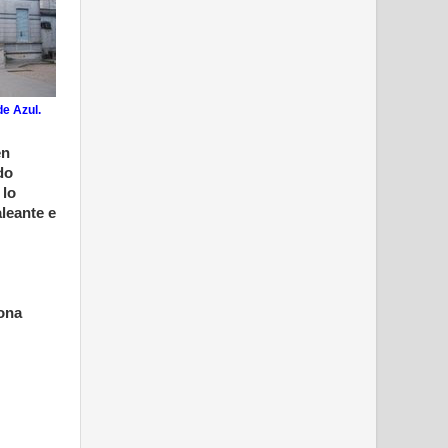
de Azul.
en
do
 lo
leante e
zona