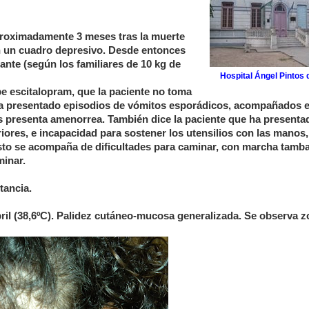
proximadamente 3 meses tras la muerte
n un cuadro depresivo. Desde entonces
nte (según los familiares de 10 kg de
Hospital Ángel Pintos 
be escitalopram, que la paciente no toma
ha presentado episodios de vómitos esporádicos, acompañados 
s presenta amenorrea. También dice la paciente que ha presenta
iores, e incapacidad para sostener los utensilios con las manos,
to se acompaña de dificultades para caminar, con marcha tamba
minar.
tancia.
bril (38,6ºC). Palidez cutáneo-mucosa generalizada. Se observa 