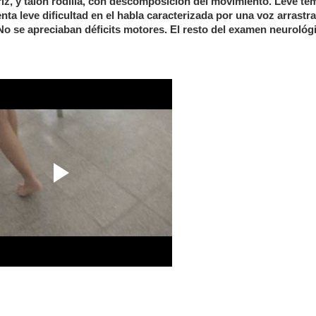
riz, y talón rodilla, con descomposición del movimiento. Leve te
nta leve dificultad en el habla caracterizada por una voz arrastr
No se apreciaban déficits motores. El resto del examen neurológ