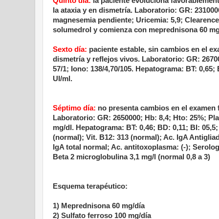
Quinto día:
la paciente evoluciona favorablemente
la ataxia y en dismetría. Laboratorio: GR: 231000
magnesemia pendiente; Uricemia: 5,9; Clearence d
solumedrol y comienza con meprednisona 60 mg
Sexto día:
paciente estable, sin cambios en el exa
dismetría y reflejos vivos. Laboratorio: GR: 2670
57/1; Iono: 138/4,70/105. Hepatograma: BT: 0,65;
UI/ml.
Séptimo día:
no presenta cambios en el examen fí
Laboratorio: GR: 2650000; Hb: 8,4; Hto: 25%; Pla
mg/dl. Hepatograma: BT: 0,46; BD: 0,11; BI: 05,5
(normal); Vit. B12: 313 (normal); Ac. IgA Antiglia
IgA total normal; Ac. antitoxoplasma: (-); Serología
Beta 2 microglobulina 3,1 mg/l (normal 0,8 a 3)
Esquema terapéutico:
1) Meprednisona 60 mg/día
2) Sulfato ferroso 100 mg/día