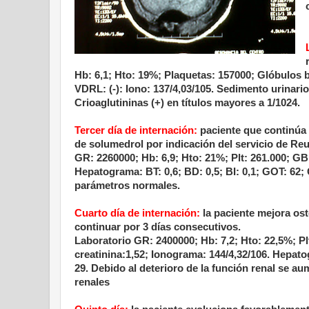
Hb: 6,1; Hto: 19%; Plaquetas: 157000; Glóbulos b
VDRL: (-): Iono: 137/4,03/105. Sedimento urinar
Crioaglutininas (+) en títulos mayores a 1/1024.
Tercer día de internación:
paciente que continúa f
de solumedrol por indicación del servicio de Re
GR: 2260000; Hb: 6,9; Hto: 21%; Plt: 261.000; GB: 
Hepatograma: BT: 0,6; BD: 0,5; BI: 0,1; GOT: 62;
parámetros normales.
Cuarto día de internación:
la paciente mejora ost
continuar por 3 días consecutivos.
Laboratorio GR: 2400000; Hb: 7,2; Hto: 22,5%; Pl
creatinina:1,52; Ionograma: 144/4,32/106. Hepato
29. Debido al deterioro de la función renal se a
renales