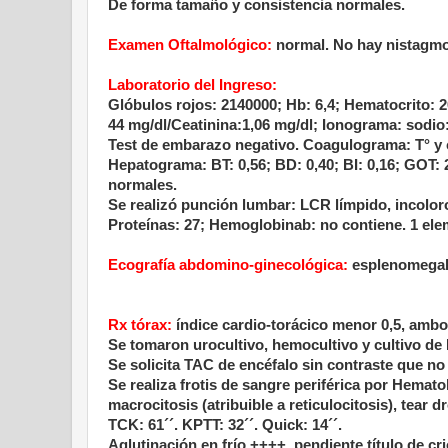
De forma tamaño y consistencia normales.
Examen Oftalmológico:
normal. No hay nistagmo,
Laboratorio del Ingreso:
Glóbulos rojos: 2140000; Hb: 6,4; Hematocrito: 2
44 mg/dl/Ceatinina:1,06 mg/dl; Ionograma: sodio:
Test de embarazo negativo. Coagulograma: T° y 
Hepatograma: BT: 0,56; BD: 0,40; BI: 0,16; GOT:
normales.
Se realizó punción lumbar: LCR límpido, incoloro
Proteínas: 27; Hemoglobinab: no contiene. 1 elem
Ecografía abdomino-ginecológica:
esplenomegalia
Rx tórax:
índice cardio-torácico menor 0,5, am
Se tomaron urocultivo, hemocultivo y cultivo de
Se solicita TAC de encéfalo sin contraste que no
Se realiza frotis de sangre periférica por Hemat
macrocitosis
(atribuible a reticulocitosis), tear 
TCK: 61´´. KPTT: 32´´. Quick: 14´´.
Aglutinación en frío ++++, pendiente título de cri