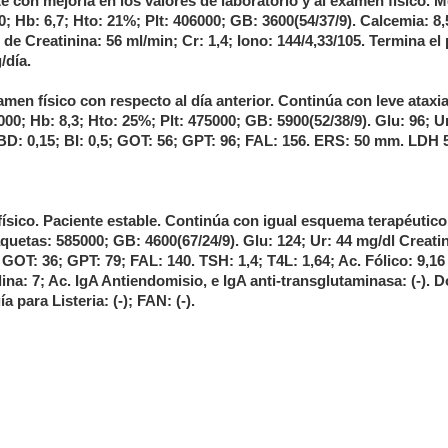
 con mejoría en los valores de laboratorio y al examen físico. M
0; Hb: 6,7; Hto: 21%; Plt: 406000; GB: 3600(54/37/9). Calcemia: 8,
e Creatinina: 56 ml/min; Cr: 1,4; Iono: 144/4,33/105. Termina el
/día.
men físico con respecto al día anterior. Continúa con leve ataxia
000; Hb: 8,3; Hto: 25%; Plt: 475000; GB: 5900(52/38/9). Glu: 96; U
 BD: 0,15; BI: 0,5; GOT: 56; GPT: 96; FAL: 156. ERS: 50 mm. LDH 
sico. Paciente estable. Continúa con igual esquema terapéutico
quetas: 585000; GB: 4600(67/24/9). Glu: 124; Ur: 44 mg/dl Creati
; GOT: 36; GPT: 79; FAL: 140.
TSH: 1,4; T4L: 1,64; Ac. Fólico: 9,16
dina: 7; Ac. IgA Antiendomisio, e IgA anti-transglutaminasa: (-). 
 para Listeria: (-); FAN: (-).