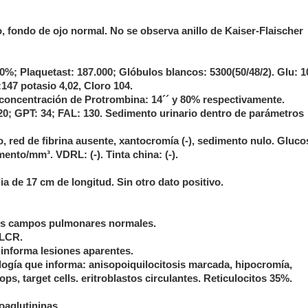
 fondo de ojo normal. No se observa anillo de Kaiser-Flaischer
0%; Plaquetast: 187.000; Glóbulos blancos: 5300(50/48/2). Glu: 1
147 potasio 4,02, Cloro 104.
concentración de Protrombina: 14´´ y 80% respectivamente.
 20; GPT: 34; FAL: 130. Sedimento urinario dentro de parámetros
, red de fibrina ausente, xantocromía (-), sedimento nulo. Gluco
ento/mm³. VDRL: (-). Tinta china: (-).
 de 17 cm de longitud. Sin otro dato positivo.
bos campos pulmonares normales.
 LCR.
 informa lesiones aparentes.
ología que informa: anisopoiquilocitosis marcada, hipocromía,
drops, target cells. eritroblastos circulantes. Reticulocitos 35%.
oaglutininas.