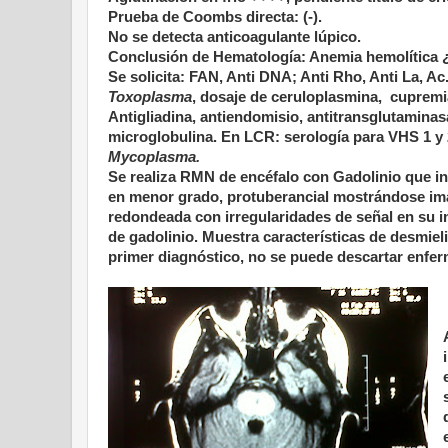
Prueba de Coombs directa: (-).
No se detecta anticoagulante lúpico.
Conclusión de Hematología: Anemia hemolítica
Se solicita: FAN, Anti DNA; Anti Rho, Anti La, Ac.
Toxoplasma
, dosaje de ceruloplasmina, cupremia,
Antigliadina, antiendomisio, antitransglutaminasa
microglobulina. En LCR: serología para VHS 1 y
Mycoplasma.
Se realiza RMN de encéfalo con Gadolinio que in
en menor grado, protuberancial mostrándose imag
redondeada con irregularidades de señal en su in
de gadolinio. Muestra características de desmiel
primer diagnóstico, no se puede descartar enfe