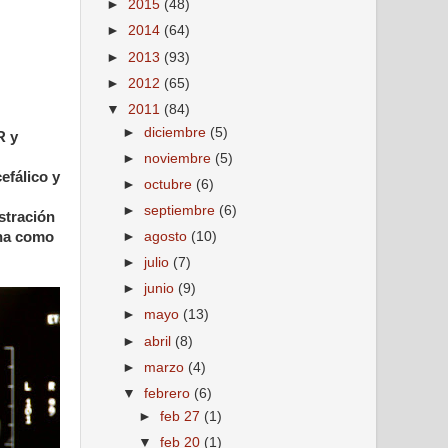
►
2015
(48)
►
2014
(64)
►
2013
(93)
►
2012
(65)
▼
2011
(84)
►
diciembre
(5)
R y
►
noviembre
(5)
efálico y
►
octubre
(6)
►
septiembre
(6)
stración
ina como
►
agosto
(10)
►
julio
(7)
►
junio
(9)
►
mayo
(13)
►
abril
(8)
►
marzo
(4)
▼
febrero
(6)
►
feb 27
(1)
▼
feb 20
(1)