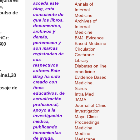
ejoría en
acceda este
Annals of
5,
blog, esta
Internal
 pulso de
consciente de
Medicine
que los libros,
Archives of
documentos,
Internal
,
archivos y
Medicine
demás,
r/Cr:
BMJ. Evicence
pertenecen y
Based Medicine
500
son marcas
Circulation
registradas de
Cochrane
sus
Library
respectivos
Diabetes on line
.
autores.Este
emedicine
nina1,28
Blog ha sido
Evidence Based
creado con
Medicine.
Dosaje de
fines
Scirus
educativos, de
Intra Med
actualización
JAMA
profesional,
Journal of Clinic
apoyo a la
Investigation
investigación
Mayo Clinic
médica,
Proceedings
publicando
Medicina
herramientas
Medline
de ayuda,
Medscape