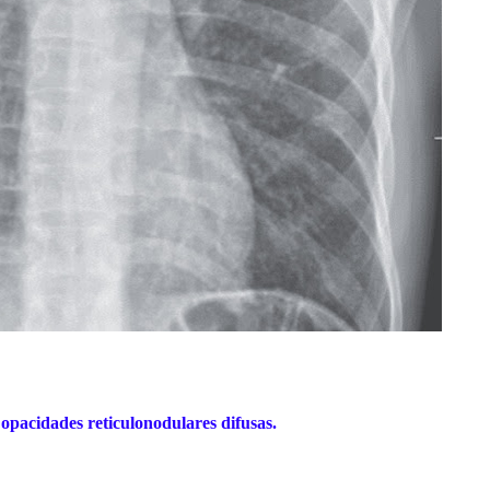
opacidades reticulonodulares difusas.