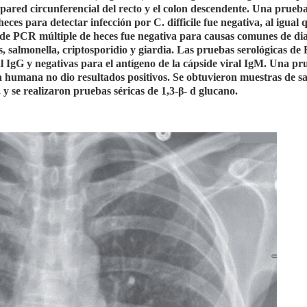
ared circunferencial del recto y el colon descendente. Una prueb
ces para detectar infección por C. difficile fue negativa, al igual
 PCR múltiple de heces fue negativa para causas comunes de di
us, salmonella, criptosporidio y giardia. Las pruebas serológicas d
ral IgG y negativas para el antígeno de la cápside viral IgM. Una p
ia humana no dio resultados positivos. Se obtuvieron muestras de s
 y se realizaron pruebas séricas de 1,3-β- d glucano.