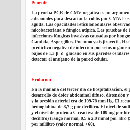
Ponente
La prueba PCR de CMV negativa es un argumento en
adicionales para descartar la colitis por CMV. Los
aguda. Las opacidades reticulonodulares observadas
micobacteriana o fúngica atípica. Las pruebas de
infecciones fúngicas invasivas causadas por hongos
Candida, Aspergillus, Pneumocystis jirovecii , His
predictivo negativo de infección por estos organism
bajos de 1,3-β- d -glucano en sus paredes celulares
detectar el antígeno de la pared celular.
Evolución
En la mañana del tercer día de hospitalización, el
desarrollo de dolor abdominal difuso, distensión 
y la presión arterial era de 109/78 mm Hg. El recue
hemoglobina de 8,7 g por decilitro. El nivel de sodi
y el nivel de proteína C reactiva de 109 mg por litr
decilitro) (rango normal, 0,5 a 2,0 mmol por litro [
por mililitro (valor normal, <60).