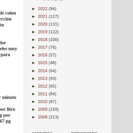
►
2022
(94)
de colon
►
2021
(127)
ección
►
2020
(131)
ón
►
2019
(122)
►
2018
(100)
lor
►
2017
(76)
veles muy
s para
►
2016
(57)
►
2015
(48)
►
2014
(64)
►
2013
(93)
►
2012
(65)
►
2011
(84)
or minuto
►
2010
(87)
or litro
►
2009
(159)
mg por
►
2008
(213)
 67 pg