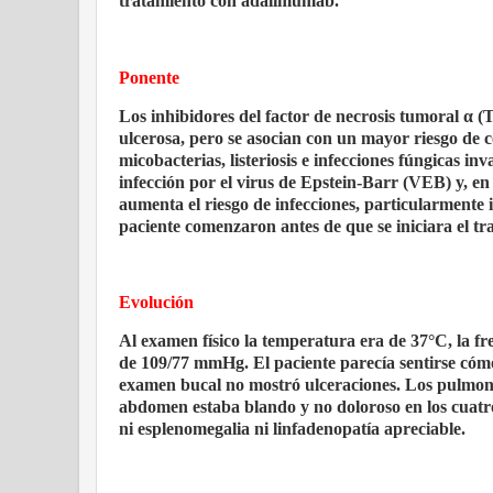
tratamiento con adalimumab.
Ponente
Los inhibidores del factor de necrosis tumoral α (
ulcerosa, pero se asocian con un mayor riesgo de c
micobacterias, listeriosis e infecciones fúngicas i
infección por el virus de Epstein-Barr (VEB) y, en
aumenta el riesgo de infecciones, particularmente i
paciente comenzaron antes de que se iniciara el tra
Evolución
Al examen físico la temperatura era de 37°C, la fre
de 109/77 mmHg. El paciente parecía sentirse có
examen bucal no mostró ulceraciones. Los pulmones 
abdomen estaba blando y no doloroso en los cuatr
ni esplenomegalia ni linfadenopatía apreciable.