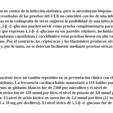
 contra de la infección sistémica, pero se necesitarían biopsias 
 resultados de las pruebas del VEB no coinciden con los de una inf
 en la radiografía de tórax sugieren la posibilidad de una infecci
 1,3-β -d -glucano pueden servir como prueba complementaria para
 que expresan 1,3-β- d -glucano en sus paredes celulares, incluidas
toplasma capsulatum.y coccidioides; estas pruebas tienen un alto va
os. Por el contrario, los criptococos y los blastomices producen ni
 y, por lo tanto, no se detectan fácilmente mediante pruebas sérica
 paciente tuvo un cambio repentino en su presentación clínica con el
y defensa. La frecuencia cardíaca había aumentado a 119 latidos p
nto de glóbulos blancos fue de 2300 por microlitro y el nivel de
o sérico fue de 128 mmol por litro, el nivel de potasio de 3,8 mmol p
o. El nivel de ácido láctico en suero fue de 2,4 mmol por litro (22 
5 a 18 mg por decilitro]). El nivel sérico de 1,3-β- d -glucano fue de