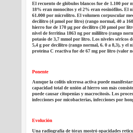
El recuento de glóbulos blancos fue de 1.100 por mi
18% eran monocitos y el 2% eran eosinófilos. El ni
61.000 por microlitro. El volumen corpuscular medi
decilitro (4 μmol por litro) (rango normal, 40 a 160 
hierro fue de 170 μg por decilitro (30 μmol por litr
nivel de ferritina 1863 ng por mililitro (rango norm
potasio de 3,7 mmol por litro. Los niveles séricos d
5,4 g por decilitro (rango normal, 6. 0 a 8,3), y el 
proteína C reactiva fue de 67 mg por litro (valor 
Ponente
Aunque la colitis ulcerosa activa puede manifestarse
capacidad total de unión al hierro son más consis
puede causar citopenias y macrocitosis. Los proce
infecciones por micobacterias, infecciones por 
Evolución
Una radiografía de tórax mostró opacidades retic