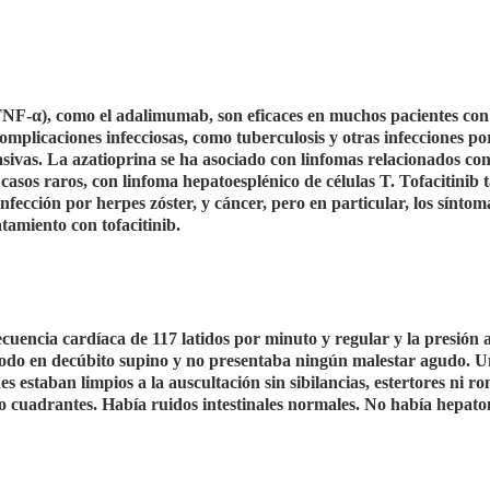
TNF-α), como el adalimumab, son eficaces en muchos pacientes con 
omplicaciones infecciosas, como tuberculosis y otras infecciones po
nvasivas. La azatioprina se ha asociado con linfomas relacionados con
 casos raros, con linfoma hepatoesplénico de células T. Tofacitinib
nfección por herpes zóster, y cáncer, pero en particular, los síntom
tamiento con tofacitinib.
cuencia cardíaca de 117 latidos por minuto y regular y la presión a
modo en decúbito supino y no presentaba ningún malestar agudo. U
estaban limpios a la auscultación sin sibilancias, estertores ni ro
o cuadrantes. Había ruidos intestinales normales. No había hepat