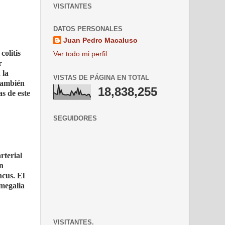
VISITANTES
DATOS PERSONALES
Juan Pedro Macaluso
colitis
Ver todo mi perfil
r
 la
VISTAS DE PÁGINA EN TOTAL
 también
18,838,255
as de este
SEGUIDORES
rterial
n
ncus. El
omegalia
VISITANTES.