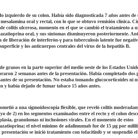
lado izquierdo de su colon. Había sido diagnosticada 7 años antes de 
 mesalamina oral y rectal, con lo que se obtuvo remisión clínica. C
 de colitis ulcerosa, momento en el que se cambió el tratamiento a 
zatioprina oral, y sus síntomas disminuyeron posteriormente. Ant
de liberación de interferón-γ para tuberculosis latente fue negativ
uperficie y los anticuerpos centrales del virus de la hepatitis B.
e granos en la parte superior del medio oeste de los Estados Unid
raron 2 semanas antes de la presentación. Había completado dos 
s antes de su presentación. No estaba tomando glucocorticoides ni 
n y había dejado de fumar tabaco 15 años antes.
 sometió a una sigmoidoscopia flexible, que reveló colitis moderada
 de 2) en los segmentos examinados entre el recto y el colon desc
isplasia, granulomas ni inclusiones virales. En el momento de estos
atioprina; el nivel mínimo de adalimumab fue de 15 μg por milili
 presentación se inició tratamiento con tofacitinib y se suspendió el