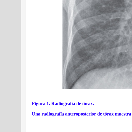
Figura 1. Radiografía de tórax.
Una radiografía anteroposterior de tórax muestra 