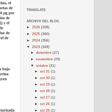
tos, el
uetas de
TRANSLATE
20 μg por
ción de
ARCHIVO DEL BLOG
) y el
►
2026
(208)
 de
fue de
►
2025
(360)
vel de
►
2024
(356)
▼
2023
(349)
►
diciembre
(27)
►
noviembre
(29)
▼
octubre
(31)
a baja
►
oct 31
(1)
prina
►
oct 30
(1)
uyen
►
oct 29
(1)
►
oct 28
(1)
►
oct 27
(1)
►
oct 26
(1)
utarizada
►
oct 25
(1)