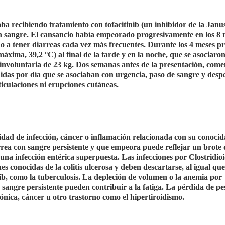
ba recibiendo tratamiento con tofacitinib (un inhibidor de la Janu
con sangre. El cansancio había empeorado progresivamente en los 8 
o a tener diarreas cada vez más frecuentes. Durante los 4 meses pr
áxima, 39,2 °C) al final de la tarde y en la noche, que se asociaro
involuntaria de 23 kg. Dos semanas antes de la presentación, come
quidas por día que se asociaban con urgencia, paso de sangre y desp
ticulaciones ni erupciones cutáneas.
idad de infección, cáncer o inflamación relacionada con su conocida
rrea con sangre persistente y que empeora puede reflejar un brote d
o una infección entérica superpuesta. Las infecciones por Clostridio
s conocidas de la colitis ulcerosa y deben descartarse, al igual que
inib, como la tuberculosis. La depleción de volumen o la anemia por
 sangre persistente pueden contribuir a la fatiga. La pérdida de pe
ónica, cáncer u otro trastorno como el hipertiroidismo.