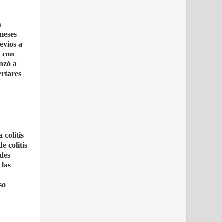
s
meses
evios a
n con
nzó a
ertares
 colitis
e colitis
ides
 las
so