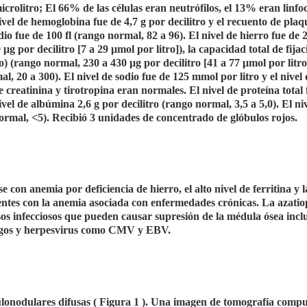
crolitro; El 66% de las células eran neutrófilos, el 13% eran linfoci
vel de hemoglobina fue de 4,7 g por decilitro y el recuento de plaq
o fue de 100 fl (rango normal, 82 a 96). El nivel de hierro fue de 
μg por decilitro [7 a 29 μmol por litro]), la capacidad total de fija
o) (rango normal, 230 a 430 μg por decilitro [41 a 77 μmol por litro]
al, 20 a 300). El nivel de sodio fue de 125 mmol por litro y el nivel
e creatinina y tirotropina eran normales. El nivel de proteína total 
nivel de albúmina 2,6 g por decilitro (rango normal, 3,5 a 5,0). El ni
normal, <5). Recibió 3 unidades de concentrado de glóbulos rojos.
 con anemia por deficiencia de hierro, el alto nivel de ferritina y l
tentes con la anemia asociada con enfermedades crónicas. La azatio
sos infecciosos que pueden causar supresión de la médula ósea incl
hongos y herpesvirus como CMV y EBV.
ulonodulares difusas ( Figura 1 ). Una imagen de tomografía comp