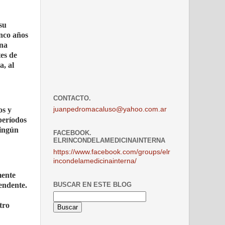
su
inco años
una
es de
a, al
CONTACTO.
juanpedromacaluso@yahoo.com.ar
os y
períodos
ningún
FACEBOOK.
ELRINCONDELAMEDICINAINTERNA
https://www.facebook.com/groups/elr
incondelamedicinainterna/
mente
BUSCAR EN ESTE BLOG
endente.
tro