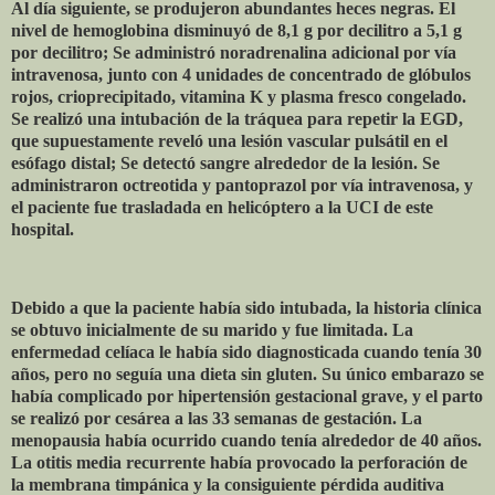
Al día siguiente, se produjeron abundantes heces negras. El
nivel de hemoglobina disminuyó de 8,1 g por decilitro a 5,1 g
por decilitro; Se administró noradrenalina adicional por vía
intravenosa, junto con 4 unidades de concentrado de glóbulos
rojos, crioprecipitado, vitamina K y plasma fresco congelado.
Se realizó una intubación de la tráquea para repetir la EGD,
que supuestamente reveló una lesión vascular pulsátil en el
esófago distal; Se detectó sangre alrededor de la lesión. Se
administraron octreotida y pantoprazol por vía intravenosa, y
el paciente fue trasladada en helicóptero a la UCI de este
hospital.
Debido a que la paciente había sido intubada, la historia clínica
se obtuvo inicialmente de su marido y fue limitada. La
enfermedad celíaca le había sido diagnosticada cuando tenía 30
años, pero no seguía una dieta sin gluten. Su único embarazo se
había complicado por hipertensión gestacional grave, y el parto
se realizó por cesárea a las 33 semanas de gestación. La
menopausia había ocurrido cuando tenía alrededor de 40 años.
La otitis media recurrente había provocado la perforación de
la membrana timpánica y la consiguiente pérdida auditiva