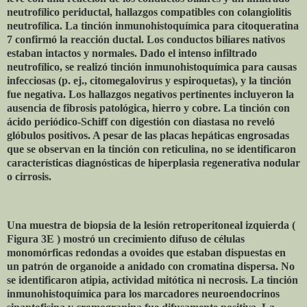
neutrofílico periductal, hallazgos compatibles con colangiolitis
neutrofílica. La tinción inmunohistoquímica para citoqueratina
7 confirmó la reacción ductal. Los conductos biliares nativos
estaban intactos y normales. Dado el intenso infiltrado
neutrofílico, se realizó tinción inmunohistoquímica para causas
infecciosas (p. ej., citomegalovirus y espiroquetas), y la tinción
fue negativa. Los hallazgos negativos pertinentes incluyeron la
ausencia de fibrosis patológica, hierro y cobre. La tinción con
ácido periódico-Schiff con digestión con diastasa no reveló
glóbulos positivos. A pesar de las placas hepáticas engrosadas
que se observan en la tinción con reticulina, no se identificaron
características diagnósticas de hiperplasia regenerativa nodular
o cirrosis.
Una muestra de biopsia de la lesión retroperitoneal izquierda (
Figura 3E ) mostró un crecimiento difuso de células
monomórficas redondas a ovoides que estaban dispuestas en
un patrón de organoide a anidado con cromatina dispersa. No
se identificaron atipia, actividad mitótica ni necrosis. La tinción
inmunohistoquímica para los marcadores neuroendocrinos