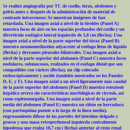
Se realizó angiografía por TC de cuello, tórax, abdomen y
pelvis antes y después de la administración de material de
contraste intravenoso; Se muestran imágenes de fase
retardada. Una imagen axial a nivel de la tiroides (Panel A)
muestra focos de aire en los espacios profundos del cuello y un
divertículo esofágico lateral izquierdo de 1,8 cm (flecha). Una
imagen axial a nivel de la parte superior del tórax (Panel B)
muestra neumomediastino adyacente al esófago lleno de líquido
(flecha) y derrames pleurales bilaterales. Una imagen axial a
nivel de la parte superior del abdomen (Panel C) muestra focos
nodulares, submucosos, realzados en el esófago distal que son
compatibles con várices (flecha), un clip colocado
endoscópicamente y ascitis (también mostrados en los Paneles
D, E, y F). Una imagen axial a un nivel ligeramente más caudal
de la parte superior del abdomen (Panel D) muestra esteatosis
hepática severa sin características morfológicas de cirrosis, así
como esplenomegalia. Una imagen axial a nivel de la parte
media del abdomen (Panel E) muestra un riñón en herradura
(con parénquima puente a lo largo de la línea media),
engrosamiento difuso de las paredes del intestino delgado y
grueso y una masa retroperitoneal izquierda centralmente
hipodensa que realza 10,7 cm ( flecha) anterior al resto renal