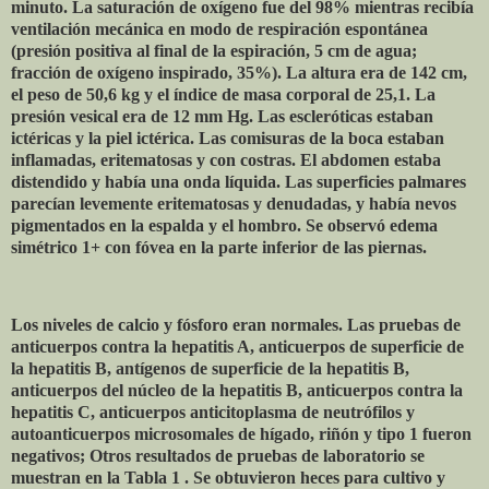
minuto. La saturación de oxígeno fue del 98% mientras recibía
ventilación mecánica en modo de respiración espontánea
(presión positiva al final de la espiración, 5 cm de agua;
fracción de oxígeno inspirado, 35%). La altura era de 142 cm,
el peso de 50,6 kg y el índice de masa corporal de 25,1. La
presión vesical era de 12 mm Hg. Las escleróticas estaban
ictéricas y la piel ictérica. Las comisuras de la boca estaban
inflamadas, eritematosas y con costras. El abdomen estaba
distendido y había una onda líquida. Las superficies palmares
parecían levemente eritematosas y denudadas, y había nevos
pigmentados en la espalda y el hombro. Se observó edema
simétrico 1+ con fóvea en la parte inferior de las piernas.
Los niveles de calcio y fósforo eran normales. Las pruebas de
anticuerpos contra la hepatitis A, anticuerpos de superficie de
la hepatitis B, antígenos de superficie de la hepatitis B,
anticuerpos del núcleo de la hepatitis B, anticuerpos contra la
hepatitis C, anticuerpos anticitoplasma de neutrófilos y
autoanticuerpos microsomales de hígado, riñón y tipo 1 fueron
negativos; Otros resultados de pruebas de laboratorio se
muestran en la Tabla 1 . Se obtuvieron heces para cultivo y