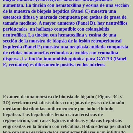
aumentan. La tinción con hematoxilina y eosina de una sección
de la muestra de biopsia hepática (Panel C) muestra una
esteatosis difusa y marcada compuesta por gotitas de grasa de
tamaño mediano. A mayor aumento (Panel D), hay neutrófilos
periductales, un hallazgo compatible con colangiolitis
neutrofílica. La tinción con hematoxilina y eosina de una
sección de la muestra de biopsia de la lesión retroperitoneal
izquierda (Panel E) muestra una neoplasia anidada compuesta
de células monomorfas redondas a ovoides con cromatina
dispersa. La tinción inmunohistoquímica para GATA3 (Panel
E, recuadro) es difusamente positiva en los núcleos.
Examen de una muestra de biopsia de hígado ( Figura 3C y
3D) revelaron esteatosis difusa con gotas de grasa de tamaño
mediano distribuidas uniformemente por todo el lóbulo
hepático. Los hepatocitos tenían características de
regeneración, con raras figuras mitóticas y placas hepáticas
engrosadas en la tinción con reticulina. Había edema periductal
leve con una reacción de los conductos biliares y un infiltrado