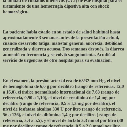
la unidad de cuidados intensivos (UCI) de este hospital para el
tratamiento de una hemorragia digestiva alta con shock
hemorrágico.
La paciente había estado en su estado de salud habitual hasta
aproximadamente 3 semanas antes de la presentación actual,
cuando desarrolló fatiga, malestar general, anorexia, debilidad
generalizada y diarrea acuosa. Dos semanas después, la diarrea
aumentó en frecuencia y se volvió sanguinolenta. Acudió al
servicio de urgencias de otro hospital para su evaluación.
En el examen, la presión arterial era de 63/32 mm Hg, el nivel
de hemoglobina de 6,0 g por decilitro (rango de referencia, 12,0
a 16,0), el índice normalizado internacional de 7,63 (rango de
referencia, 0,90 a 1,10), el nivel de creatinina de 1,4 mg por
decilitro (rango de referencia, 0,5 a 1,3 mg por decilitro), el
nivel de fosfatasa alcalina 330 U por litro (rango de referencia,
56 a 136), el nivel de albúmina 1,4 g por decilitro ( rango de
referencia, 3,4 a 5,5), y el nivel de lactato 3,3 mmol por litro (30
mg por decilitro; rango de referencia, 0,5 a 2,0 mmol por litro