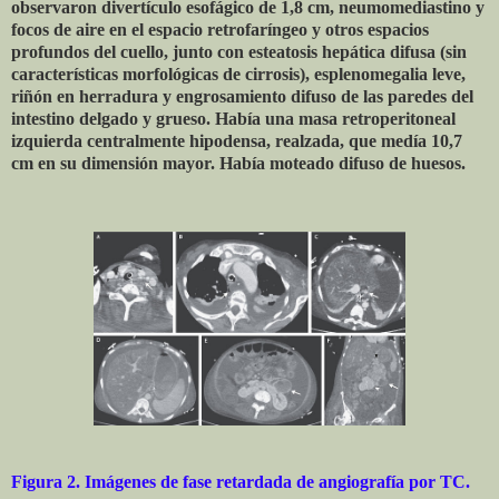
observaron divertículo esofágico de 1,8 cm, neumomediastino y
focos de aire en el espacio retrofaríngeo y otros espacios
profundos del cuello, junto con esteatosis hepática difusa (sin
características morfológicas de cirrosis), esplenomegalia leve,
riñón en herradura y engrosamiento difuso de las paredes del
intestino delgado y grueso. Había una masa retroperitoneal
izquierda centralmente hipodensa, realzada, que medía 10,7
cm en su dimensión mayor. Había moteado difuso de huesos.
Figura 2. Imágenes de fase retardada de angiografía por TC.