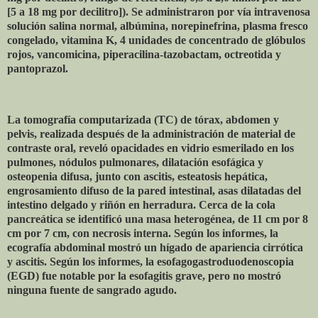
[5 a 18 mg por decilitro]). Se administraron por vía intravenosa
solución salina normal, albúmina, norepinefrina, plasma fresco
congelado, vitamina K, 4 unidades de concentrado de glóbulos
rojos, vancomicina, piperacilina-tazobactam, octreotida y
pantoprazol.
La tomografía computarizada (TC) de tórax, abdomen y
pelvis, realizada después de la administración de material de
contraste oral, reveló opacidades en vidrio esmerilado en los
pulmones, nódulos pulmonares, dilatación esofágica y
osteopenia difusa, junto con ascitis, esteatosis hepática,
engrosamiento difuso de la pared intestinal, asas dilatadas del
intestino delgado y riñón en herradura. Cerca de la cola
pancreática se identificó una masa heterogénea, de 11 cm por 8
cm por 7 cm, con necrosis interna. Según los informes, la
ecografía abdominal mostró un hígado de apariencia cirrótica
y ascitis. Según los informes, la esofagogastroduodenoscopia
(EGD) fue notable por la esofagitis grave, pero no mostró
ninguna fuente de sangrado agudo.