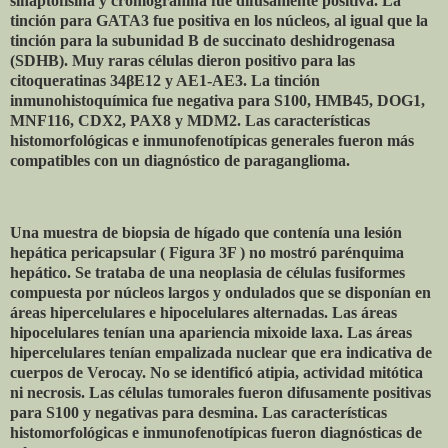
sinaptofisina y cromogranina fue difusamente positiva. La
tinción para GATA3 fue positiva en los núcleos, al igual que la
tinción para la subunidad B de succinato deshidrogenasa
(SDHB). Muy raras células dieron positivo para las
citoqueratinas 34βE12 y AE1-AE3. La tinción
inmunohistoquímica fue negativa para S100, HMB45, DOG1,
MNF116, CDX2, PAX8 y MDM2. Las características
histomorfológicas e inmunofenotípicas generales fueron más
compatibles con un diagnóstico de paraganglioma.
Una muestra de biopsia de hígado que contenía una lesión
hepática pericapsular ( Figura 3F ) no mostró parénquima
hepático. Se trataba de una neoplasia de células fusiformes
compuesta por núcleos largos y ondulados que se disponían en
áreas hipercelulares e hipocelulares alternadas. Las áreas
hipocelulares tenían una apariencia mixoide laxa. Las áreas
hipercelulares tenían empalizada nuclear que era indicativa de
cuerpos de Verocay. No se identificó atipia, actividad mitótica
ni necrosis. Las células tumorales fueron difusamente positivas
para S100 y negativas para desmina. Las características
histomorfológicas e inmunofenotípicas fueron diagnósticas de