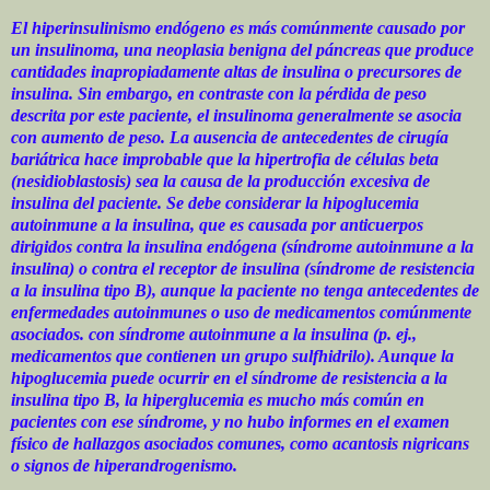
El hiperinsulinismo endógeno es más comúnmente causado por
un insulinoma, una neoplasia benigna del páncreas que produce
cantidades inapropiadamente altas de insulina o precursores de
insulina. Sin embargo, en contraste con la pérdida de peso
descrita por este paciente, el insulinoma generalmente se asocia
con aumento de peso. La ausencia de antecedentes de cirugía
bariátrica hace improbable que la hipertrofia de células beta
(nesidioblastosis) sea la causa de la producción excesiva de
insulina del paciente. Se debe considerar la hipoglucemia
autoinmune a la insulina, que es causada por anticuerpos
dirigidos contra la insulina endógena (síndrome autoinmune a la
insulina) o contra el receptor de insulina (síndrome de resistencia
a la insulina tipo B), aunque la paciente no tenga antecedentes de
enfermedades autoinmunes o uso de medicamentos comúnmente
asociados. con síndrome autoinmune a la insulina (p. ej.,
medicamentos que contienen un grupo sulfhidrilo). Aunque la
hipoglucemia puede ocurrir en el síndrome de resistencia a la
insulina tipo B, la hiperglucemia es mucho más común en
pacientes con ese síndrome, y no hubo informes en el examen
físico de hallazgos asociados comunes, como acantosis nigricans
o signos de hiperandrogenismo.