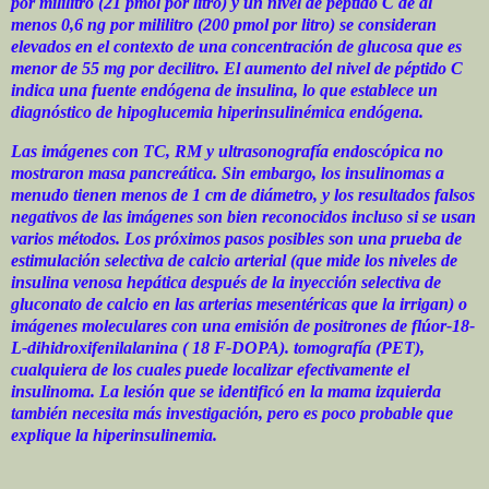
por mililitro (21 pmol por litro) y un nivel de péptido C de al
menos 0,6 ng por mililitro (200 pmol por litro) se consideran
elevados en el contexto de una concentración de glucosa que es
menor de 55 mg por decilitro. El aumento del nivel de péptido C
indica una fuente endógena de insulina, lo que establece un
diagnóstico de hipoglucemia hiperinsulinémica endógena.
Las imágenes con TC, RM y ultrasonografía endoscópica no
mostraron masa pancreática. Sin embargo, los insulinomas a
menudo tienen menos de 1 cm de diámetro, y los resultados falsos
negativos de las imágenes son bien reconocidos incluso si se usan
varios métodos. Los próximos pasos posibles son una prueba de
estimulación selectiva de calcio arterial (que mide los niveles de
insulina venosa hepática después de la inyección selectiva de
gluconato de calcio en las arterias mesentéricas que la irrigan) o
imágenes moleculares con una emisión de positrones de flúor-18-
L-dihidroxifenilalanina ( 18 F-DOPA). tomografía (PET),
cualquiera de los cuales puede localizar efectivamente el
insulinoma. La lesión que se identificó en la mama izquierda
también necesita más investigación, pero es poco probable que
explique la hiperinsulinemia.