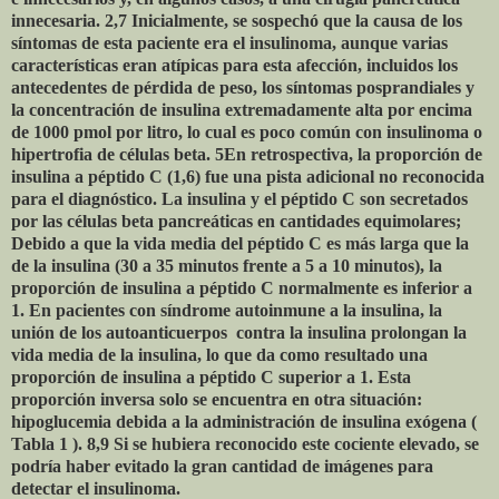
innecesaria. 2,7 Inicialmente, se sospechó que la causa de los
síntomas de esta paciente era el insulinoma, aunque varias
características eran atípicas para esta afección, incluidos los
antecedentes de pérdida de peso, los síntomas posprandiales y
la concentración de insulina extremadamente alta por encima
de 1000 pmol por litro, lo cual es poco común con insulinoma o
hipertrofia de células beta. 5En retrospectiva, la proporción de
insulina a péptido C (1,6) fue una pista adicional no reconocida
para el diagnóstico. La insulina y el péptido C son secretados
por las células beta pancreáticas en cantidades equimolares;
Debido a que la vida media del péptido C es más larga que la
de la insulina (30 a 35 minutos frente a 5 a 10 minutos), la
proporción de insulina a péptido C normalmente es inferior a
1. En pacientes con síndrome autoinmune a la insulina, la
unión de los autoanticuerpos
contra la insulina prolongan la
vida media de la insulina, lo que da como resultado una
proporción de insulina a péptido C superior a 1. Esta
proporción inversa solo se encuentra en otra situación:
hipoglucemia debida a la administración de insulina exógena (
Tabla 1 ). 8,9 Si se hubiera reconocido este cociente elevado, se
podría haber evitado la gran cantidad de imágenes para
detectar el insulinoma.