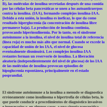
B), las moléculas de insulina secretadas después de una comida
por las células beta pancreáticas se unen a los autoanticuerpos
contra la insulina. (IAA), formando complejos insulina-IAA.
Debido a esta unión, la insulina es ineficaz, lo que da como
resultado hiperglucemia (la concentración de insulina libre
permanece baja). La producción de insulina continúa,
provocando hiperinsulinemia. Por lo tanto, en el síndrome
autoinmune a la insulina, el nivel de insulina total de referencia
(línea roja) es mucho más alto que normal. Cuando se excede la
capacidad de unión de los IAA, el nivel de glucosa
eventualmente disminuirá. Los complejos insulina-IAA
restantes forman un reservorio de insulina. La liberación
aleatoria (independientemente del nivel de glucosa) de los IAA
de las moléculas de insulina provocan episodios de
hipoglucemia espontánea, principalmente en el estado
posprandial.
El síndrome autoinmune a la insulina a menudo se diagnostica
erróneamente como insulinoma o hipertrofia de células beta, lo
que puede conducir a procedimientos de diagnóstico invasivos
e innecesarios y, en algunos casos, a una cirugía pancreática