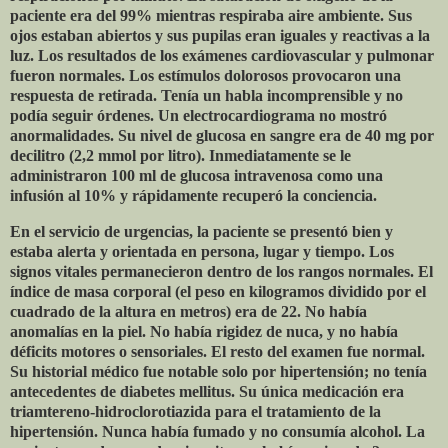
paciente era del 99% mientras respiraba aire ambiente. Sus
ojos estaban abiertos y sus pupilas eran iguales y reactivas a la
luz. Los resultados de los exámenes cardiovascular y pulmonar
fueron normales. Los estímulos dolorosos provocaron una
respuesta de retirada. Tenía un habla incomprensible y no
podía seguir órdenes. Un electrocardiograma no mostró
anormalidades. Su nivel de glucosa en sangre era de 40 mg por
decilitro (2,2 mmol por litro). Inmediatamente se le
administraron 100 ml de glucosa intravenosa como una
infusión al 10% y rápidamente recuperó la conciencia.
En el servicio de urgencias, la paciente se presentó bien y
estaba alerta y orientada en persona, lugar y tiempo. Los
signos vitales permanecieron dentro de los rangos normales. El
índice de masa corporal (el peso en kilogramos dividido por el
cuadrado de la altura en metros) era de 22. No había
anomalías en la piel. No había rigidez de nuca, y no había
déficits motores o sensoriales. El resto del examen fue normal.
Su historial médico fue notable solo por hipertensión; no tenía
antecedentes de diabetes mellitus. Su única medicación era
triamtereno-hidroclorotiazida para el tratamiento de la
hipertensión. Nunca había fumado y no consumía alcohol. La