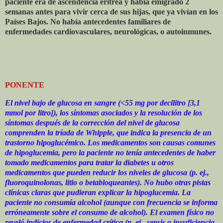
paciente era de ascendencia eritrea y había emigrado 2
semanas antes para vivir cerca de sus hijas, que ya vivían en los
Países Bajos. No había antecedentes familiares de
enfermedades cardiovasculares, neurológicas, o autoinmunes.
PONENTE
El nivel bajo de glucosa en sangre (<55 mg por decilitro [3,1
mmol por litro]), los síntomas asociados y la resolución de los
síntomas después de la corrección del nivel de glucosa
comprenden la tríada de Whipple, que indica la presencia de un
trastorno hipoglucémico. Los medicamentos son causas comunes
de hipoglucemia, pero la paciente no tenía antecedentes de haber
tomado medicamentos para tratar la diabetes u otros
medicamentos que pueden reducir los niveles de glucosa (p. ej.,
fluoroquinolonas, litio o betabloqueantes). No hubo otras pistas
clínicas claras que pudieran explicar la hipoglucemia. La
paciente no consumía alcohol (aunque con frecuencia se informa
erróneamente sobre el consumo de alcohol). El examen físico no
reveló indicios de enfermedad crítica (p. ej., sepsis o insuficiencia