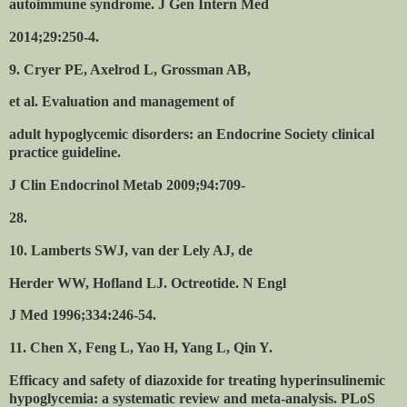
autoimmune syndrome. J Gen Intern Med
2014;29:250-4.
9. Cryer PE, Axelrod L, Grossman AB,
et al. Evaluation and management of
adult hypoglycemic disorders: an Endocrine Society clinical
practice guideline.
J Clin Endocrinol Metab 2009;94:709-
28.
10. Lamberts SWJ, van der Lely AJ, de
Herder WW, Hofland LJ. Octreotide. N Engl
J Med 1996;334:246-54.
11. Chen X, Feng L, Yao H, Yang L, Qin Y.
Efficacy and safety of diazoxide for treating hyperinsulinemic
hypoglycemia: a systematic review and meta-analysis. PLoS