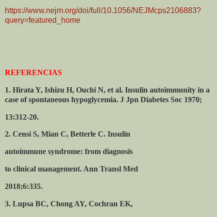
https://www.nejm.org/doi/full/10.1056/NEJMcps2106883?
query=featured_home
REFERENCIAS
1. Hirata Y, Ishizu H, Ouchi N, et al. Insulin autoimmunity in a
case of spontaneous hypoglycemia. J Jpn Diabetes Soc 1970;
13:312-20.
2. Censi S, Mian C, Betterle C. Insulin
autoimmune syndrome: from diagnosis
to clinical management. Ann Transl Med
2018;6:335.
3. Lupsa BC, Chong AY, Cochran EK,