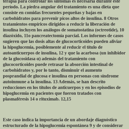
terapia para controlar los síntomas es necesaria durante este
período. La piedra angular del tratamiento es una dieta que
consiste en comidas frecuentes pequeñas y bajas en
carbohidratos para prevenir picos altos de insulina. 8 Otros
tratamientos empíricos dirigidos a reducir la liberación de
insulina incluyen los análogos de somatostatina (octreotide), 10
diazóxido, 11o pancreatectomía parcial. Los informes de casos
sugieren que las dosis altas de glucocorticoides pueden aliviar
la hipoglucemia, posiblemente al reducir el título de
autoanticuerpos de insulina, 12 y que la acarbosa (un inhibidor
de la glucosidasa α) además del tratamiento con
glucocorticoides puede retrasar la absorción intestinal de
carbohidratos y, por lo tanto, disminuir el aumento
posprandial de glucosa e insulina en personas con síndrome
autoinmune a la insulina. 13 Además, se han descrito
reducciones en los títulos de anticuerpos y en los episodios de
hipoglucemia en pacientes que fueron tratados con
plasmaféresis 14 o rituximab. 12,15
Este caso indica la importancia de un abordaje diagnóstico
estructurado de la hipoglucemia espontánea 9 y de considerar