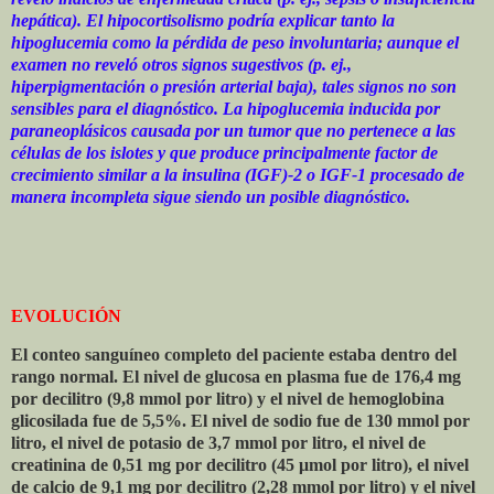
hepática). El hipocortisolismo podría explicar tanto la
hipoglucemia como la pérdida de peso involuntaria; aunque el
examen no reveló otros signos sugestivos (p. ej.,
hiperpigmentación o presión arterial baja), tales signos no son
sensibles para el diagnóstico. La hipoglucemia inducida por
paraneoplásicos causada por un tumor que no pertenece a las
células de los islotes y que produce principalmente factor de
crecimiento similar a la insulina (IGF)-2 o IGF-1 procesado de
manera incompleta sigue siendo un posible diagnóstico.
EVOLUCIÓN
El conteo sanguíneo completo del paciente estaba dentro del
rango normal. El nivel de glucosa en plasma fue de 176,4 mg
por decilitro (9,8 mmol por litro) y el nivel de hemoglobina
glicosilada fue de 5,5%. El nivel de sodio fue de 130 mmol por
litro, el nivel de potasio de 3,7 mmol por litro, el nivel de
creatinina de 0,51 mg por decilitro (45 μmol por litro), el nivel
de calcio de 9,1 mg por decilitro (2,28 mmol por litro) y el nivel