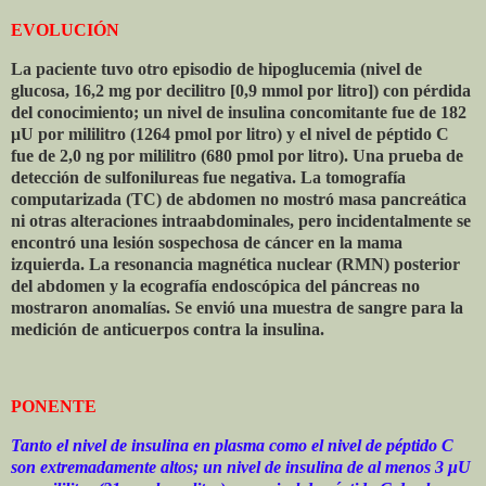
EVOLUCIÓN
La paciente tuvo otro episodio de hipoglucemia (nivel de
glucosa, 16,2 mg por decilitro [0,9 mmol por litro]) con pérdida
del conocimiento; un nivel de insulina concomitante fue de 182
μU por mililitro (1264 pmol por litro) y el nivel de péptido C
fue de 2,0 ng por mililitro (680 pmol por litro). Una prueba de
detección de sulfonilureas fue negativa. La tomografía
computarizada (TC) de abdomen no mostró masa pancreática
ni otras alteraciones intraabdominales, pero incidentalmente se
encontró una lesión sospechosa de cáncer en la mama
izquierda. La resonancia magnética nuclear (RMN) posterior
del abdomen y la ecografía endoscópica del páncreas no
mostraron anomalías. Se envió una muestra de sangre para la
medición de anticuerpos contra la insulina.
PONENTE
Tanto el nivel de insulina en plasma como el nivel de péptido C
son extremadamente altos; un nivel de insulina de al menos 3 μU