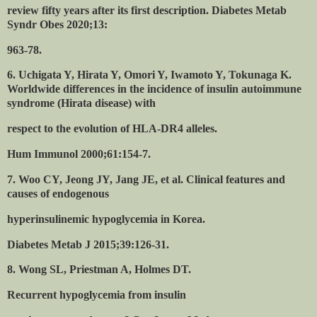
review fifty years after its first description. Diabetes Metab
Syndr Obes 2020;13:
963-78.
6. Uchigata Y, Hirata Y, Omori Y, Iwamoto Y, Tokunaga K.
Worldwide differences in the incidence of insulin autoimmune
syndrome (Hirata disease) with
respect to the evolution of HLA-DR4 alleles.
Hum Immunol 2000;61:154-7.
7. Woo CY, Jeong JY, Jang JE, et al. Clinical features and
causes of endogenous
hyperinsulinemic hypoglycemia in Korea.
Diabetes Metab J 2015;39:126-31.
8. Wong SL, Priestman A, Holmes DT.
Recurrent hypoglycemia from insulin