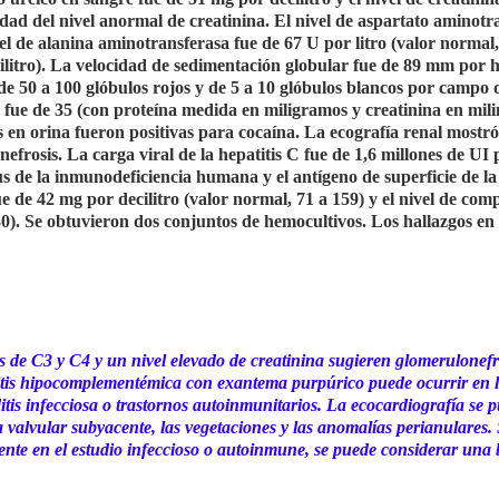
cidad del nivel anormal de creatinina. El nivel de aspartato aminotr
ivel de alanina aminotransferasa fue de 67 U por litro (valor normal,
ecilitro). La velocidad de sedimentación globular fue de 89 mm por 
 de 50 a 100 glóbulos rojos y de 5 a 10 glóbulos blancos por campo 
a fue de 35 (con proteína medida en miligramos y creatinina en mili
as en orina fueron positivas para cocaína. La ecografía renal mostr
efrosis. La carga viral de la hepatitis C fue de 1,6 millones de UI 
us de la inmunodeficiencia humana y el antígeno de superficie de la 
e de 42 mg por decilitro (valor normal, 71 a 159) y el nivel de co
30). Se obtuvieron dos conjuntos de hemocultivos. Los hallazgos en 
s de C3 y C4 y un nivel elevado de creatinina sugieren glomerulonefri
tis hipocomplementémica con exantema purpúrico puede ocurrir en 
itis infecciosa o trastornos autoinmunitarios. La ecocardiografía se 
ía valvular subyacente, las vegetaciones y las anomalías perianulares. 
dente en el estudio infeccioso o autoinmune, se puede considerar una 