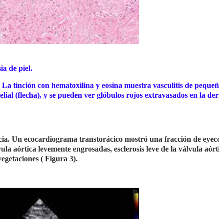
a de piel.
 La tinción con hematoxilina y eosina muestra vasculitis de pequeñ
ial (flecha), y se pueden ver glóbulos rojos extravasados en la de
cia. Un ecocardiograma transtorácico mostró una fracción de eyecc
ula aórtica levemente engrosadas, esclerosis leve de la válvula aórt
egetaciones ( Figura 3).