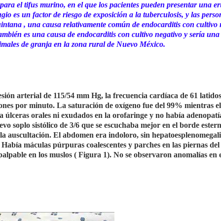
para el tifus murino, en el que los pacientes pueden presentar una e
io es un factor de riesgo de exposición a la tuberculosis, y las perso
intana , una causa relativamente común de endocarditis con cultivo 
también es una causa de endocarditis con cultivo negativo y sería una
nimales de granja en la zona rural de Nuevo México.
esión arterial de 115/54 mm Hg, la frecuencia cardíaca de 61 latido
iones por minuto. La saturación de oxígeno fue del 99% mientras el
 úlceras orales ni exudados en la orofaringe y no había adenopatí
o soplo sistólico de 3/6 que se escuchaba mejor en el borde estern
la auscultación. El abdomen era indoloro, sin hepatoesplenomegali
. Había máculas púrpuras coalescentes y parches en las piernas del
palpable en los muslos ( Figura 1). No se observaron anomalías en 