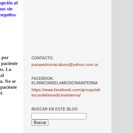
rupción al
nas sin
negativo.
s por
CONTACTO.
 paciente
juanpedromacaluso@yahoo.com.ar
as. La
al
FACEBOOK.
a. No se
ELRINCONDELAMEDICINAINTERNA
 paciente
https://www.facebook.com/groups/elr
el
incondelamedicinainterna/
BUSCAR EN ESTE BLOG