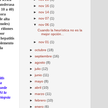
ansferasa
►
nov 16
(1)
 10 a 40)
►
nov 14
(1)
hora
►
nov 07
(1)
de alta
moles)
▼
nov 06
(1)
ó riñones
Cuando la heurística no es la
por
mejor opción...
hepatitis
►
nov 01
(1)
mplemento
la
►
octubre
(18)
►
septiembre
(16)
►
agosto
(8)
►
julio
(12)
►
junio
(11)
tis
►
mayo
(8)
la
puede
►
abril
(10)
Si la
►
marzo
(11)
biopsia
►
febrero
(10)
►
enero
(6)