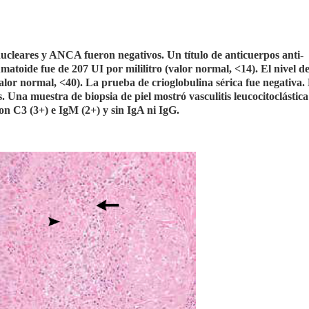
nucleares y ANCA fueron negativos. Un título de anticuerpos anti-
umatoide fue de 207 UI por mililitro (valor normal, <14). El nivel d
valor normal, <40). La prueba de crioglobulina sérica fue negativa.
 Una muestra de biopsia de piel mostró vasculitis leucocitoclástica
on C3 (3+) e IgM (2+) y sin IgA ni IgG.