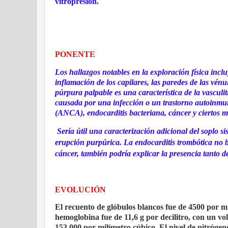
vitropresión.
PONENTE
Los hallazgos notables en la exploración física inclu
inflamación de los capilares, las paredes de las vén
púrpura palpable es una característica de la vasculi
causada por una infección o un trastorno autoinmuni
(ANCA), endocarditis bacteriana, cáncer y ciertos 
Sería útil una caracterización adicional del soplo si
erupción purpúrica. La endocarditis trombótica no b
cáncer, también podría explicar la presencia tanto d
EVOLUCIÓN
El recuento de glóbulos blancos fue de 4500 por mi
hemoglobina fue de 11,6 g por decilitro, con un vo
153.000 por milímetro cúbico. El nivel de nitrógeno