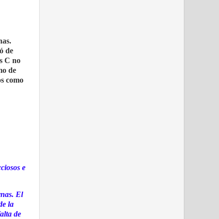
nas.
ó de
is C no
mo de
tos como
ciosos e
rnas. El
de la
alta de