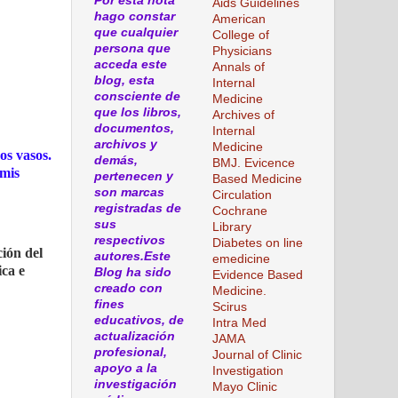
Por esta nota
Aids Guidelines
hago constar
American
que cualquier
College of
persona que
Physicians
acceda este
Annals of
blog, esta
Internal
consciente de
Medicine
que los libros,
Archives of
documentos,
Internal
archivos y
Medicine
os vasos.
demás,
BMJ. Evicence
rmis
pertenecen y
Based Medicine
son marcas
Circulation
registradas de
Cochrane
sus
Library
respectivos
Diabetes on line
ión del
autores.Este
emedicine
ica e
Blog ha sido
Evidence Based
creado con
Medicine.
fines
Scirus
educativos, de
Intra Med
actualización
JAMA
profesional,
Journal of Clinic
apoyo a la
Investigation
investigación
Mayo Clinic