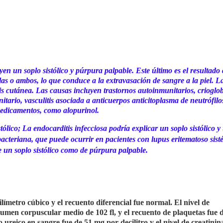
yen un soplo sistólico y púrpura palpable. Este último es el resultado 
ulas o ambos, lo que conduce a la extravasación de sangre a la piel. L
tis cutánea. Las causas incluyen trastornos autoinmunitarios, criogl
tario, vasculitis asociada a anticuerpos anticitoplasma de neutrófilo
medicamentos, como alopurinol.
stólico; La endocarditis infecciosa podría explicar un soplo sistólico y
acteriana, que puede ocurrir en pacientes con lupus eritematoso sist
e un soplo sistólico como de púrpura palpable.
límetro cúbico y el recuento diferencial fue normal. El nivel de
lumen corpuscular medio de 102 fl, y el recuento de plaquetas fue 
 ureico en sangre fue de 51 mg por decilitro y el nivel de creatinin