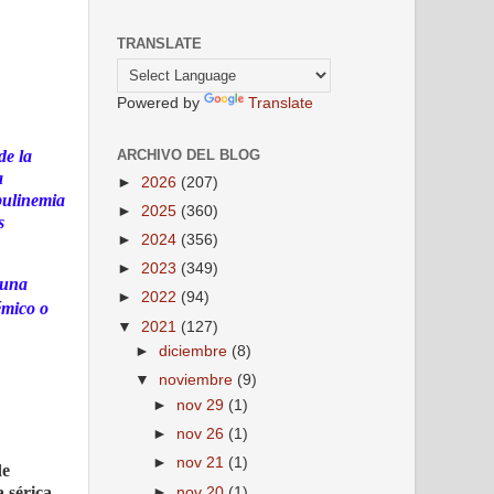
TRANSLATE
Powered by
Translate
ARCHIVO DEL BLOG
de la
a
►
2026
(207)
obulinemia
►
2025
(360)
s
►
2024
(356)
►
2023
(349)
 una
►
2022
(94)
émico o
▼
2021
(127)
►
diciembre
(8)
▼
noviembre
(9)
►
nov 29
(1)
►
nov 26
(1)
►
nov 21
(1)
de
a sérica
►
nov 20
(1)