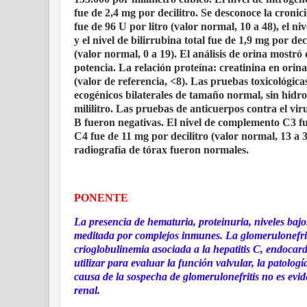
fue de 2,4 mg por decilitro. Se desconoce la croni
fue de 96 U por litro (valor normal, 10 a 48), el n
y el nivel de bilirrubina total fue de 1,9 mg por d
(valor normal, 0 a 19). El análisis de orina mostró
potencia. La relación proteína: creatinina en orin
(valor de referencia, <8). Las pruebas toxicológic
ecogénicos bilaterales de tamaño normal, sin hidron
mililitro. Las pruebas de anticuerpos contra el vir
B fueron negativas. El nivel de complemento C3 fu
C4 fue de 11 mg por decilitro (valor normal, 13 a 
radiografía de tórax fueron normales.
PONENTE
La presencia de hematuria, proteinuria, niveles bajo
meditada por complejos inmunes. La glomerulonefri
crioglobulinemia asociada a la hepatitis C, endocard
utilizar para evaluar la función valvular, la patolog
causa de la sospecha de glomerulonefritis no es evi
renal.