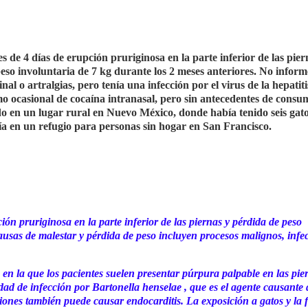
de 4 días de erupción pruriginosa en la parte inferior de las pier
so involuntaria de 7 kg durante los 2 meses anteriores. No inform
nal o artralgias, pero tenía una infección por el virus de la hepatit
 ocasional de cocaína intranasal, pero sin antecedentes de consu
ido en un lugar rural en Nuevo México, donde había tenido seis ga
ía en un refugio para personas sin hogar en San Francisco.
ón pruriginosa en la parte inferior de las piernas y pérdida de peso
ausas de malestar y pérdida de peso incluyen procesos malignos, infec
en la que los pacientes suelen presentar púrpura palpable en las pie
idad de infección por Bartonella henselae , que es el agente causante 
ones también puede causar endocarditis. La exposición a gatos y la f