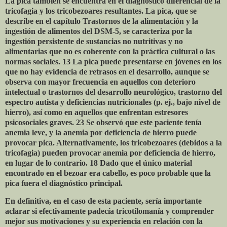
La pica también se encuentra en el diagnóstico diferencial de la
tricofagia y los tricobezoares resultantes. La pica, que se
describe en el capítulo Trastornos de la alimentación y la
ingestión de alimentos del DSM-5, se caracteriza por la
ingestión persistente de sustancias no nutritivas y no
alimentarias que no es coherente con la práctica cultural o las
normas sociales. 13 La pica puede presentarse en jóvenes en los
que no hay evidencia de retrasos en el desarrollo, aunque se
observa con mayor frecuencia en aquellos con deterioro
intelectual o trastornos del desarrollo neurológico, trastorno del
espectro autista y deficiencias nutricionales (p. ej., bajo nivel de
hierro), así como en aquellos que enfrentan estresores
psicosociales graves. 23 Se observó que este paciente tenía
anemia leve, y la anemia por deficiencia de hierro puede
provocar pica. Alternativamente, los tricobezoares (debidos a la
tricofagia) pueden provocar anemia por deficiencia de hierro,
en lugar de lo contrario. 18 Dado que el único material
encontrado en el bezoar era cabello, es poco probable que la
pica fuera el diagnóstico principal.
En definitiva, en el caso de esta paciente, sería importante
aclarar si efectivamente padecía tricotilomanía y comprender
mejor sus motivaciones y su experiencia en relación con la