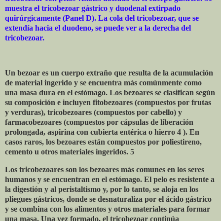
muestra el tricobezoar gástrico y duodenal extirpado
quirúrgicamente (Panel D). La cola del tricobezoar, que se
extendía hacia el duodeno, se puede ver a la derecha del
tricobezoar.
Un bezoar es un cuerpo extraño que resulta de la acumulación
de material ingerido y se encuentra más comúnmente como
una masa dura en el estómago. Los bezoares se clasifican según
su composición e incluyen fitobezoares (compuestos por frutas
y verduras), tricobezoares (compuestos por cabello) y
farmacobezoares (compuestos por cápsulas de liberación
prolongada, aspirina con cubierta entérica o hierro 4 ). En
casos raros, los bezoares están compuestos por poliestireno,
cemento u otros materiales ingeridos. 5
Los tricobezoares son los bezoares más comunes en los seres
humanos y se encuentran en el estómago. El pelo es resistente a
la digestión y al peristaltismo y, por lo tanto, se aloja en los
pliegues gástricos, donde se desnaturaliza por el ácido gástrico
y se combina con los alimentos y otros materiales para formar
una masa. Una vez formado, el tricobezoar continúa