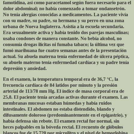
famotidina, así como paracetamol según fuera necesario para el
dolor abdominal; no había comenzado a tomar ondansetrón.
No tenía alergias conocidas a medicamentos. La paciente vivía
con su madre, su padre, su hermana y su perro en una zona
urbana de Nueva Inglaterra. Asistía a la escuela secundaria.
Era sexualmente activa y había tenido dos parejas masculinas;
usaba condones de manera constante. No bebía alcohol, no
consumía drogas ilícitas ni fumaba tabaco; la última vez que
fumó marihuana fue cuatro semanas antes de la presentación
actual. Su abuela materna tenía enfermedad de úlcera péptica,
su abuelo materno tenía enfermedad cardíaca y su padre tenía
depresión y ansiedad.
En el examen, la temperatura temporal era de 36,7 °C, la
frecuencia cardíaca de 84 latidos por minuto y la presión
arterial de 113/78 mm Hg. El índice de masa corporal era de
25,8. El paciente tenía arcadas activas durante el examen. Las
membranas mucosas estaban húmedas y había ruidos
intestinales. El abdomen no estaba distendido, blando y
difusamente doloroso (predominantemente en el epigastrio), y
había defensa sin rebote. El examen rectal fue normal, sin
heces palpables en la bóveda rectal. El recuento de glóbulos
blancos fue de 15.720 por microlitro y el nivel de hemoglobina