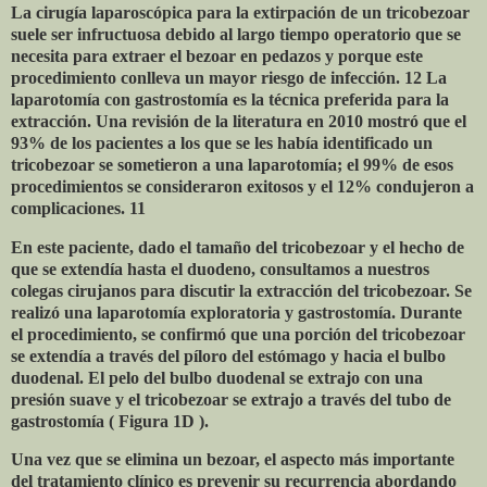
La cirugía laparoscópica para la extirpación de un tricobezoar
suele ser infructuosa debido al largo tiempo operatorio que se
necesita para extraer el bezoar en pedazos y porque este
procedimiento conlleva un mayor riesgo de infección. 12 La
laparotomía con gastrostomía es la técnica preferida para la
extracción. Una revisión de la literatura en 2010 mostró que el
93% de los pacientes a los que se les había identificado un
tricobezoar se sometieron a una laparotomía; el 99% de esos
procedimientos se consideraron exitosos y el 12% condujeron a
complicaciones. 11
En este paciente, dado el tamaño del tricobezoar y el hecho de
que se extendía hasta el duodeno, consultamos a nuestros
colegas cirujanos para discutir la extracción del tricobezoar. Se
realizó una laparotomía exploratoria y gastrostomía. Durante
el procedimiento, se confirmó que una porción del tricobezoar
se extendía a través del píloro del estómago y hacia el bulbo
duodenal. El pelo del bulbo duodenal se extrajo con una
presión suave y el tricobezoar se extrajo a través del tubo de
gastrostomía ( Figura 1D ).
Una vez que se elimina un bezoar, el aspecto más importante
del tratamiento clínico es prevenir su recurrencia abordando