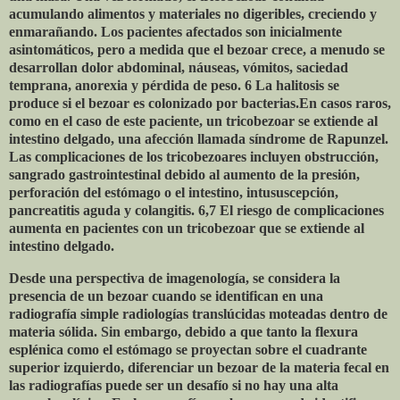
acumulando alimentos y materiales no digeribles, creciendo y
enmarañando. Los pacientes afectados son inicialmente
asintomáticos, pero a medida que el bezoar crece, a menudo se
desarrollan dolor abdominal, náuseas, vómitos, saciedad
temprana, anorexia y pérdida de peso. 6 La halitosis se
produce si el bezoar es colonizado por bacterias.En casos raros,
como en el caso de este paciente, un tricobezoar se extiende al
intestino delgado, una afección llamada síndrome de Rapunzel.
Las complicaciones de los tricobezoares incluyen obstrucción,
sangrado gastrointestinal debido al aumento de la presión,
perforación del estómago o el intestino, intususcepción,
pancreatitis aguda y colangitis. 6,7 El riesgo de complicaciones
aumenta en pacientes con un tricobezoar que se extiende al
intestino delgado.
Desde una perspectiva de imagenología, se considera la
presencia de un bezoar cuando se identifican en una
radiografía simple radiologías translúcidas moteadas dentro de
materia sólida. Sin embargo, debido a que tanto la flexura
esplénica como el estómago se proyectan sobre el cuadrante
superior izquierdo, diferenciar un bezoar de la materia fecal en
las radiografías puede ser un desafío si no hay una alta