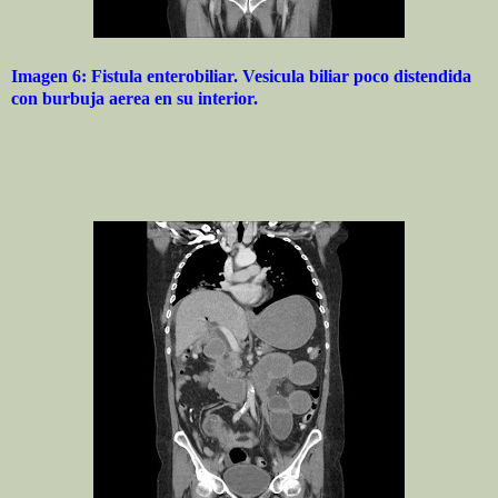
Imagen 6: Fistula enterobiliar. Vesicula biliar poco distendida
con burbuja aerea en su interior.