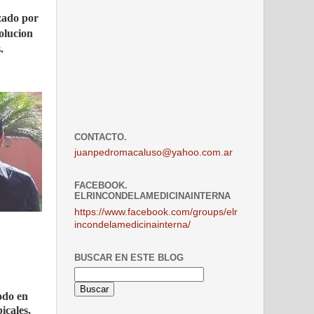
zado por
olucion
.
CONTACTO.
juanpedromacaluso@yahoo.com.ar
FACEBOOK.
ELRINCONDELAMEDICINAINTERNA
https://www.facebook.com/groups/elr
incondelamedicinainterna/
BUSCAR EN ESTE BLOG
odo en
icales,