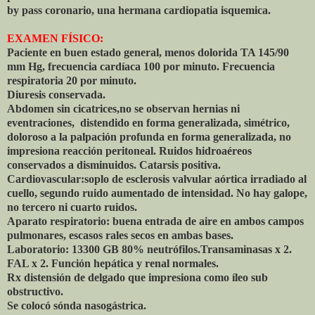
by pass coronario, una hermana cardiopatia isquemica.
EXAMEN FÍSICO:
Paciente en buen estado general, menos dolorida TA 145/90
mm Hg, frecuencia cardíaca 100 por minuto. Frecuencia
respiratoria 20 por minuto.
Diuresis conservada.
Abdomen sin cicatrices,no se observan hernias ni
eventraciones, distendido en forma generalizada, simétrico,
doloroso a la palpación profunda en forma generalizada, no
impresiona reacción peritoneal. Ruidos hidroaéreos
conservados a disminuidos. Catarsis positiva.
Cardiovascular:soplo de esclerosis valvular aórtica irradiado al
cuello, segundo ruido aumentado de intensidad. No hay galope,
no tercero ni cuarto ruidos.
Aparato respiratorio: buena entrada de aire en ambos campos
pulmonares, escasos rales secos en ambas bases.
Laboratorio: 13300 GB 80% neutrófilos.Transaminasas x 2.
FAL x 2. Función hepática y renal normales.
Rx distensión de delgado que impresiona como íleo sub
obstructivo.
Se colocó sónda nasogástrica.