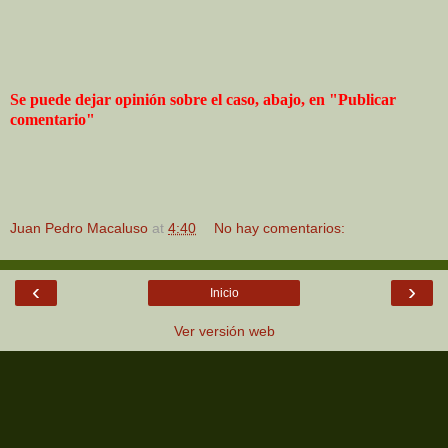
Se puede dejar opinión sobre el caso, abajo, en "Publicar
comentario"
Juan Pedro Macaluso
at
4:40
No hay comentarios:
‹
›
Inicio
Ver versión web