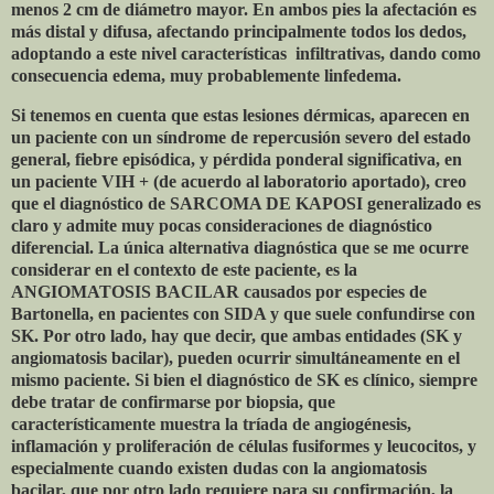
menos 2 cm de diámetro mayor. En ambos pies la afectación es
más distal y difusa, afectando principalmente todos los dedos,
adoptando a este nivel características infiltrativas, dando como
consecuencia edema, muy probablemente linfedema.
Si tenemos en cuenta que estas lesiones dérmicas, aparecen en
un paciente con un síndrome de repercusión severo del estado
general, fiebre episódica, y pérdida ponderal significativa, en
un paciente VIH + (de acuerdo al laboratorio aportado), creo
que el diagnóstico de SARCOMA DE KAPOSI generalizado es
claro y admite muy pocas consideraciones de diagnóstico
diferencial. La única alternativa diagnóstica que se me ocurre
considerar en el contexto de este paciente, es la
ANGIOMATOSIS BACILAR causados por especies de
Bartonella, en pacientes con SIDA y que suele confundirse con
SK. Por otro lado, hay que decir, que ambas entidades (SK y
angiomatosis bacilar), pueden ocurrir simultáneamente en el
mismo paciente. Si bien el diagnóstico de SK es clínico, siempre
debe tratar de confirmarse por biopsia, que
característicamente muestra la tríada de angiogénesis,
inflamación y proliferación de células fusiformes y leucocitos, y
especialmente cuando existen dudas con la angiomatosis
bacilar, que por otro lado requiere para su confirmación, la